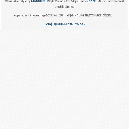
е
MannixMD
phpBB
CleanSilver style by
Style Version 1.1.6
Працює на
® Forum Software ©
з
phpBB Limited
в
і
Українська підтримка phpBB
Український переклад © 2005-2020
д
п
о
Конфіденційність
Умови
|
в
і
д
е
й
А
к
т
и
в
н
і
т
е
м
и
П
о
ш
у