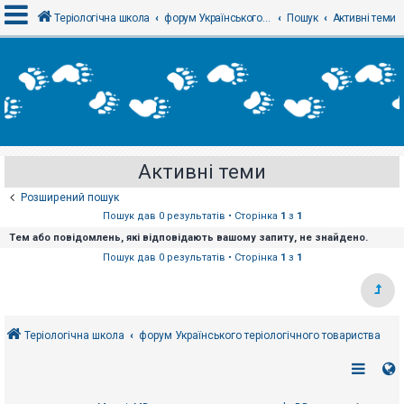
Теріологічна школа
форум Українського теріологічного товариства
Пошук
Активні теми
В
х
і
д
Активні теми
Р
е
Розширений пошук
є
с
Пошук дав 0 результатів • Сторінка
1
з
1
т
Тем або повідомлень, які відповідають вашому запиту, не знайдено.
р
а
Пошук дав 0 результатів • Сторінка
1
з
1
ц
і
я
Теріологічна школа
форум Українського теріологічного товариства
Т
е
м
и
б