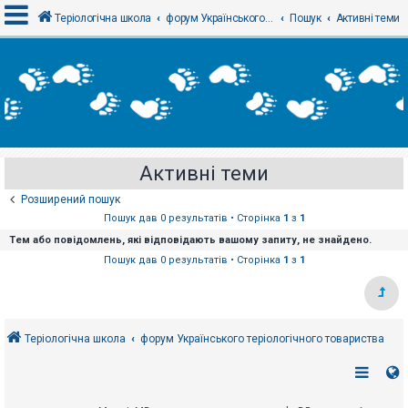
Теріологічна школа
форум Українського теріологічного товариства
Пошук
Активні теми
В
х
і
д
Активні теми
Р
е
Розширений пошук
є
с
Пошук дав 0 результатів • Сторінка
1
з
1
т
Тем або повідомлень, які відповідають вашому запиту, не знайдено.
р
а
Пошук дав 0 результатів • Сторінка
1
з
1
ц
і
я
Теріологічна школа
форум Українського теріологічного товариства
Т
е
м
и
б