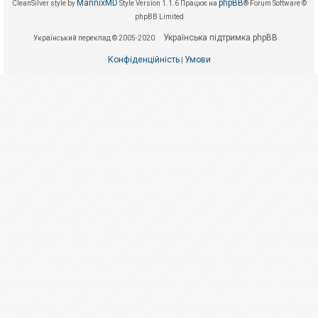
е
MannixMD
phpBB
CleanSilver style by
Style Version 1.1.6
Працює на
® Forum Software ©
з
phpBB Limited
в
і
Українська підтримка phpBB
Український переклад © 2005-2020
д
п
о
Конфіденційність
Умови
|
в
і
д
е
й
А
к
т
и
в
н
і
т
е
м
и
П
о
ш
у