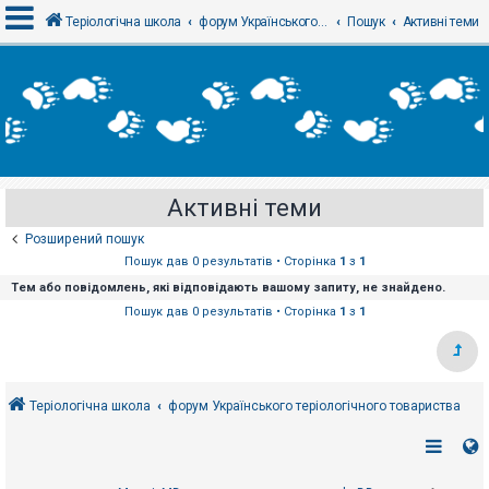
Теріологічна школа
форум Українського теріологічного товариства
Пошук
Активні теми
В
х
і
д
Активні теми
Р
е
Розширений пошук
є
с
Пошук дав 0 результатів • Сторінка
1
з
1
т
Тем або повідомлень, які відповідають вашому запиту, не знайдено.
р
а
Пошук дав 0 результатів • Сторінка
1
з
1
ц
і
я
Теріологічна школа
форум Українського теріологічного товариства
Т
е
м
и
б