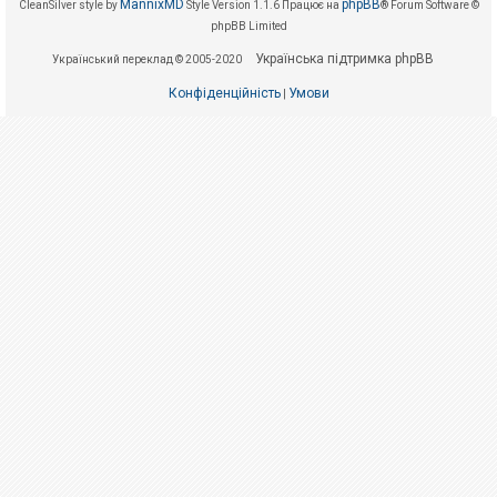
е
MannixMD
phpBB
CleanSilver style by
Style Version 1.1.6
Працює на
® Forum Software ©
з
phpBB Limited
в
і
Українська підтримка phpBB
Український переклад © 2005-2020
д
п
о
Конфіденційність
Умови
|
в
і
д
е
й
А
к
т
и
в
н
і
т
е
м
и
П
о
ш
у