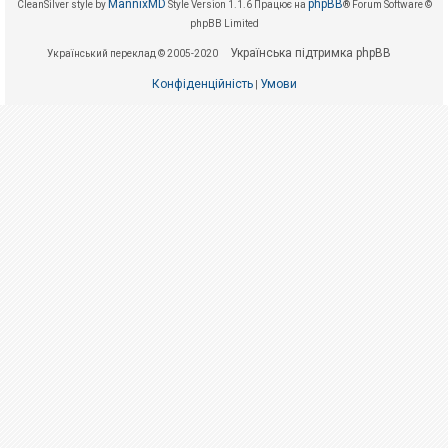
е
MannixMD
phpBB
CleanSilver style by
Style Version 1.1.6
Працює на
® Forum Software ©
з
phpBB Limited
в
і
Українська підтримка phpBB
Український переклад © 2005-2020
д
п
о
Конфіденційність
Умови
|
в
і
д
е
й
А
к
т
и
в
н
і
т
е
м
и
П
о
ш
у