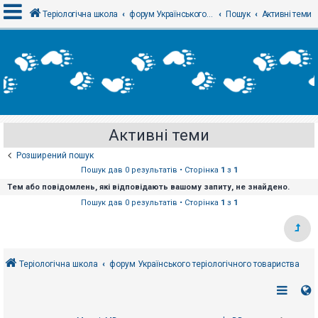
Теріологічна школа
форум Українського теріологічного товариства
Пошук
Активні теми
В
х
і
д
Активні теми
Р
е
Розширений пошук
є
с
Пошук дав 0 результатів • Сторінка
1
з
1
т
Тем або повідомлень, які відповідають вашому запиту, не знайдено.
р
а
Пошук дав 0 результатів • Сторінка
1
з
1
ц
і
я
Теріологічна школа
форум Українського теріологічного товариства
Т
е
м
и
б