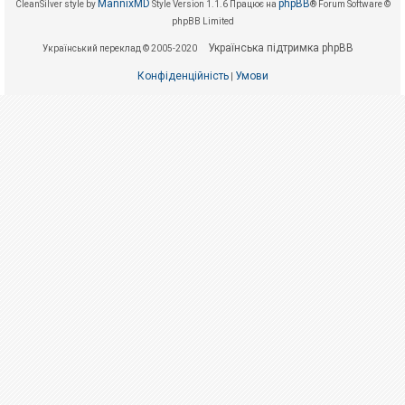
е
MannixMD
phpBB
CleanSilver style by
Style Version 1.1.6
Працює на
® Forum Software ©
з
phpBB Limited
в
і
Українська підтримка phpBB
Український переклад © 2005-2020
д
п
о
Конфіденційність
Умови
|
в
і
д
е
й
А
к
т
и
в
н
і
т
е
м
и
П
о
ш
у