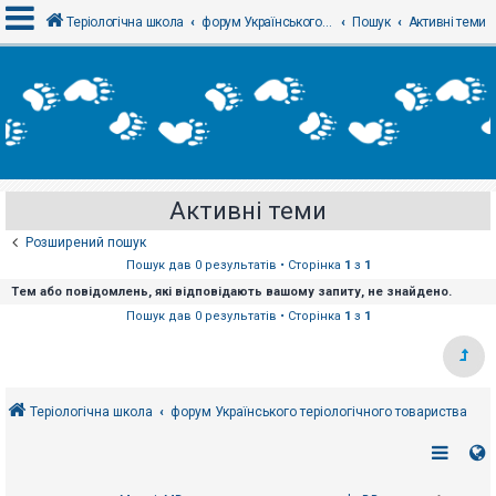
Теріологічна школа
форум Українського теріологічного товариства
Пошук
Активні теми
В
х
і
д
Активні теми
Р
е
Розширений пошук
є
с
Пошук дав 0 результатів • Сторінка
1
з
1
т
Тем або повідомлень, які відповідають вашому запиту, не знайдено.
р
а
Пошук дав 0 результатів • Сторінка
1
з
1
ц
і
я
Теріологічна школа
форум Українського теріологічного товариства
Т
е
м
и
б