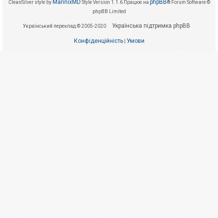
е
MannixMD
phpBB
CleanSilver style by
Style Version 1.1.6
Працює на
® Forum Software ©
з
phpBB Limited
в
і
Українська підтримка phpBB
Український переклад © 2005-2020
д
п
о
Конфіденційність
Умови
|
в
і
д
е
й
А
к
т
и
в
н
і
т
е
м
и
П
о
ш
у