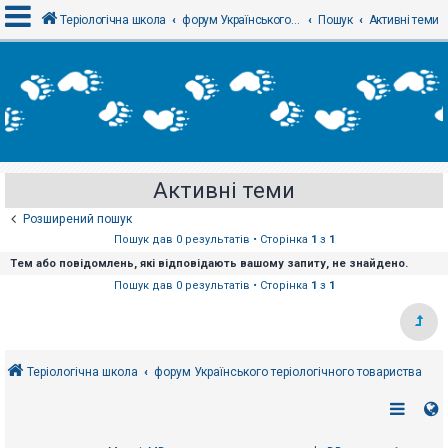
Теріологічна школа
форум Українського теріологічного товариства
Пошук
Активні теми
В
х
і
д
Активні теми
Р
е
Розширений пошук
є
с
Пошук дав 0 результатів • Сторінка
1
з
1
т
Тем або повідомлень, які відповідають вашому запиту, не знайдено.
р
а
Пошук дав 0 результатів • Сторінка
1
з
1
ц
і
я
Теріологічна школа
форум Українського теріологічного товариства
Т
е
м
и
б