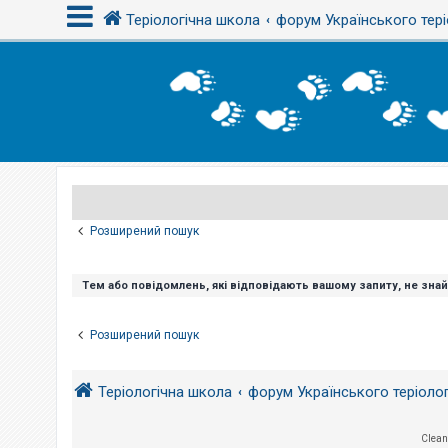
Теріологічна школа
форум Українського тері
В
х
і
д
Р
е
є
Розширений пошук
с
т
р
а
Тем або повідомлень, які відповідають вашому запиту, не зна
ц
і
я
Розширений пошук
Т
Теріологічна школа
форум Українського теріоло
е
м
и
б
Clean