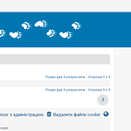
Пошук дав 0 результатів • Сторінка
1
з
1
Пошук дав 0 результатів • Сторінка
1
з
1
язок з адміністрацією
Видалити файли cookie
imited