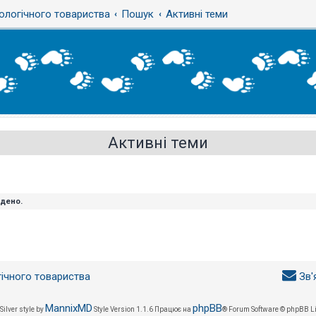
ологічного товариства
Пошук
Активні теми
Активні теми
йдено.
гічного товариства
Зв'
MannixMD
phpBB
Silver style by
Style Version 1.1.6
Працює на
® Forum Software © phpBB L