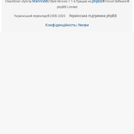
е
MannixMD
phpBB
CleanSilver style by
Style Version 1.1.6
Працює на
® Forum Software ©
з
phpBB Limited
в
і
Українська підтримка phpBB
Український переклад © 2005-2020
д
п
о
Конфіденційність
Умови
|
в
і
д
е
й
А
к
т
и
в
н
і
т
е
м
и
П
о
ш
у