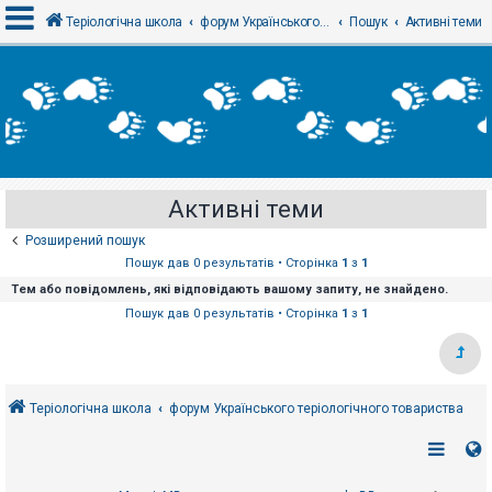
Теріологічна школа
форум Українського теріологічного товариства
Пошук
Активні теми
В
х
і
д
Активні теми
Р
е
Розширений пошук
є
с
Пошук дав 0 результатів • Сторінка
1
з
1
т
Тем або повідомлень, які відповідають вашому запиту, не знайдено.
р
а
Пошук дав 0 результатів • Сторінка
1
з
1
ц
і
я
Теріологічна школа
форум Українського теріологічного товариства
Т
е
м
и
б