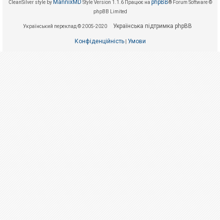
е
MannixMD
phpBB
CleanSilver style by
Style Version 1.1.6
Працює на
® Forum Software ©
з
phpBB Limited
в
і
Українська підтримка phpBB
Український переклад © 2005-2020
д
п
о
Конфіденційність
Умови
|
в
і
д
е
й
А
к
т
и
в
н
і
т
е
м
и
П
о
ш
у