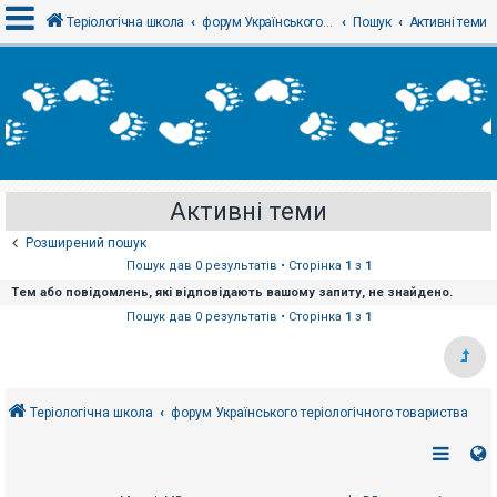
Теріологічна школа
форум Українського теріологічного товариства
Пошук
Активні теми
В
х
і
д
Активні теми
Р
е
Розширений пошук
є
с
Пошук дав 0 результатів • Сторінка
1
з
1
т
Тем або повідомлень, які відповідають вашому запиту, не знайдено.
р
а
Пошук дав 0 результатів • Сторінка
1
з
1
ц
і
я
Теріологічна школа
форум Українського теріологічного товариства
Т
е
м
и
б