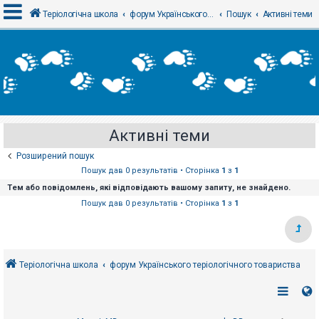
Теріологічна школа
форум Українського теріологічного товариства
Пошук
Активні теми
В
х
і
д
Активні теми
Р
е
Розширений пошук
є
с
Пошук дав 0 результатів • Сторінка
1
з
1
т
Тем або повідомлень, які відповідають вашому запиту, не знайдено.
р
а
Пошук дав 0 результатів • Сторінка
1
з
1
ц
і
я
Теріологічна школа
форум Українського теріологічного товариства
Т
е
м
и
б