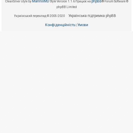
е
MannixMD
phpBB
CleanSilver style by
Style Version 1.1.6
Працює на
® Forum Software ©
з
phpBB Limited
в
і
Українська підтримка phpBB
Український переклад © 2005-2020
д
п
о
Конфіденційність
Умови
|
в
і
д
е
й
А
к
т
и
в
н
і
т
е
м
и
П
о
ш
у