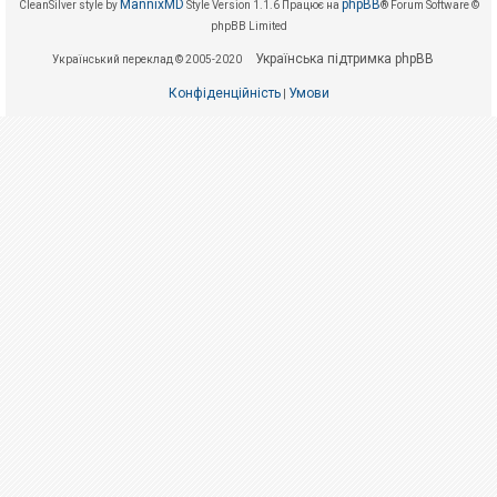
е
MannixMD
phpBB
CleanSilver style by
Style Version 1.1.6
Працює на
® Forum Software ©
з
phpBB Limited
в
і
Українська підтримка phpBB
Український переклад © 2005-2020
д
п
о
Конфіденційність
Умови
|
в
і
д
е
й
А
к
т
и
в
н
і
т
е
м
и
П
о
ш
у