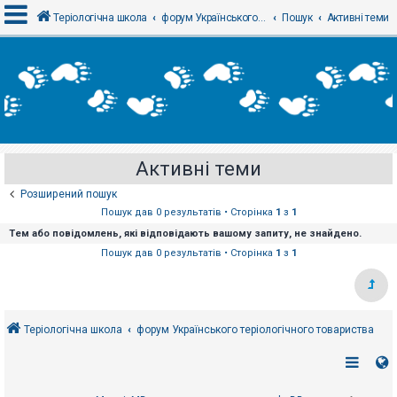
Теріологічна школа
форум Українського теріологічного товариства
Пошук
Активні теми
В
х
і
д
Активні теми
Р
е
Розширений пошук
є
с
Пошук дав 0 результатів • Сторінка
1
з
1
т
Тем або повідомлень, які відповідають вашому запиту, не знайдено.
р
а
Пошук дав 0 результатів • Сторінка
1
з
1
ц
і
я
Теріологічна школа
форум Українського теріологічного товариства
Т
е
м
и
б