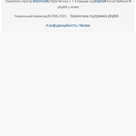
е
MannixMD
phpBB
CleanSilver style by
Style Version 1.1.6
Працює на
® Forum Software ©
з
phpBB Limited
в
і
Українська підтримка phpBB
Український переклад © 2005-2020
д
п
о
Конфіденційність
Умови
|
в
і
д
е
й
А
к
т
и
в
н
і
т
е
м
и
П
о
ш
у