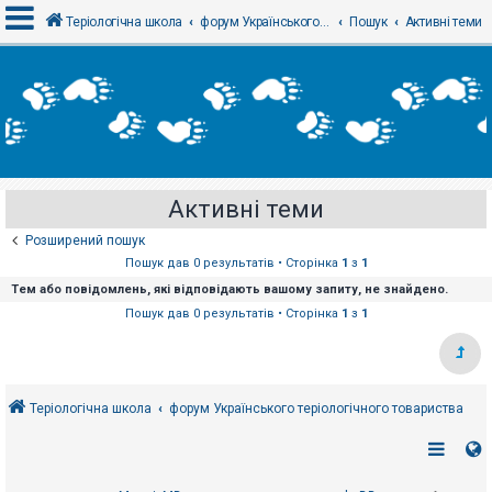
Теріологічна школа
форум Українського теріологічного товариства
Пошук
Активні теми
В
х
і
д
Активні теми
Р
е
Розширений пошук
є
с
Пошук дав 0 результатів • Сторінка
1
з
1
т
Тем або повідомлень, які відповідають вашому запиту, не знайдено.
р
а
Пошук дав 0 результатів • Сторінка
1
з
1
ц
і
я
Теріологічна школа
форум Українського теріологічного товариства
Т
е
м
и
б