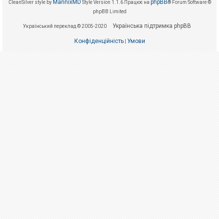
е
MannixMD
phpBB
CleanSilver style by
Style Version 1.1.6
Працює на
® Forum Software ©
з
phpBB Limited
в
і
Українська підтримка phpBB
Український переклад © 2005-2020
д
п
о
Конфіденційність
Умови
|
в
і
д
е
й
А
к
т
и
в
н
і
т
е
м
и
П
о
ш
у