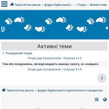
Теріологічна школа
форум Українського теріологічного товариства
Пошук
Активні теми
В
х
і
д
Активні теми
Р
е
Розширений пошук
є
с
Пошук дав 0 результатів • Сторінка
1
з
1
т
Тем або повідомлень, які відповідають вашому запиту, не знайдено.
р
а
Пошук дав 0 результатів • Сторінка
1
з
1
ц
і
я
Теріологічна школа
форум Українського теріологічного товариства
Т
е
м
и
б