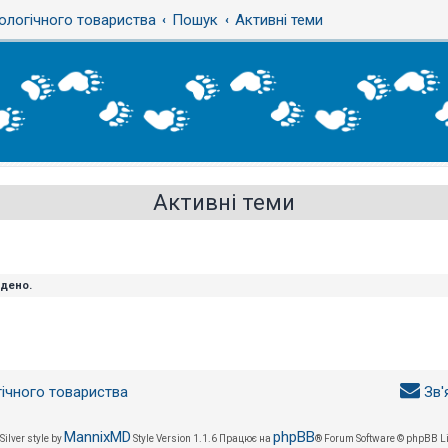
ологічного товариства
Пошук
Активні теми
Активні теми
йдено.
гічного товариства
Зв'
MannixMD
phpBB
Silver style by
Style Version 1.1.6
Працює на
® Forum Software © phpBB L