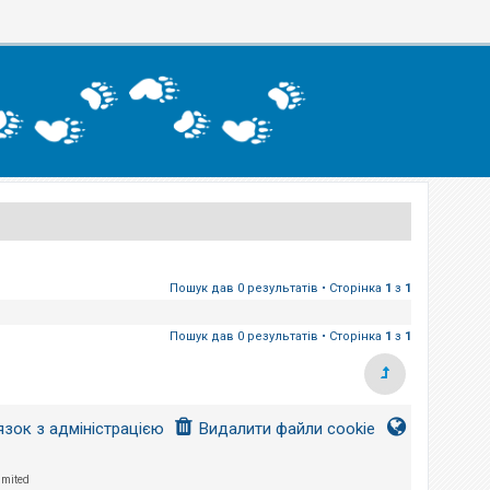
Пошук дав 0 результатів • Сторінка
1
з
1
Пошук дав 0 результатів • Сторінка
1
з
1
язок з адміністрацією
Видалити файли cookie
imited