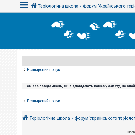
Теріологічна школа
форум Українського тері
В
х
і
д
Р
е
є
Розширений пошук
с
т
р
а
Тем або повідомлень, які відповідають вашому запиту, не зна
ц
і
я
Розширений пошук
Т
Теріологічна школа
форум Українського теріоло
е
м
и
б
Clean