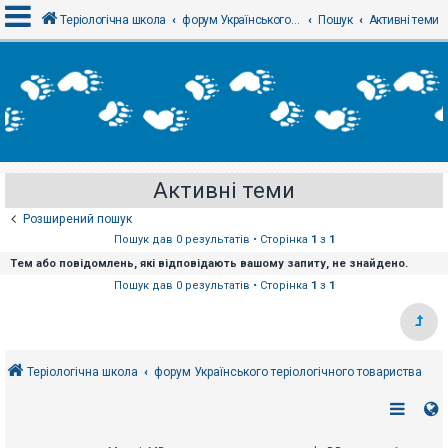
Теріологічна школа
форум Українського теріологічного товариства
Пошук
Активні теми
В
х
і
д
Активні теми
Р
е
Розширений пошук
є
с
Пошук дав 0 результатів • Сторінка
1
з
1
т
Тем або повідомлень, які відповідають вашому запиту, не знайдено.
р
а
Пошук дав 0 результатів • Сторінка
1
з
1
ц
і
я
Теріологічна школа
форум Українського теріологічного товариства
Т
е
м
и
б