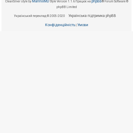
е
MannixMD
phpBB
CleanSilver style by
Style Version 1.1.6
Працює на
® Forum Software ©
з
phpBB Limited
в
і
Українська підтримка phpBB
Український переклад © 2005-2020
д
п
о
Конфіденційність
Умови
|
в
і
д
е
й
А
к
т
и
в
н
і
т
е
м
и
П
о
ш
у