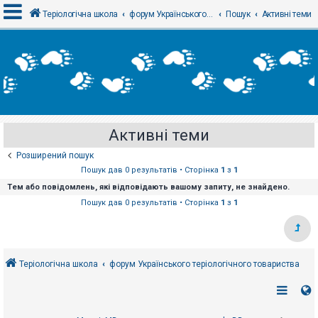
Теріологічна школа
форум Українського теріологічного товариства
Пошук
Активні теми
В
х
і
д
Активні теми
Р
е
Розширений пошук
є
с
Пошук дав 0 результатів • Сторінка
1
з
1
т
Тем або повідомлень, які відповідають вашому запиту, не знайдено.
р
а
Пошук дав 0 результатів • Сторінка
1
з
1
ц
і
я
Теріологічна школа
форум Українського теріологічного товариства
Т
е
м
и
б