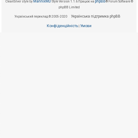
е
MannixMD
phpBB
CleanSilver style by
Style Version 1.1.6
Працює на
® Forum Software ©
з
phpBB Limited
в
і
Українська підтримка phpBB
Український переклад © 2005-2020
д
п
о
Конфіденційність
Умови
|
в
і
д
е
й
А
к
т
и
в
н
і
т
е
м
и
П
о
ш
у