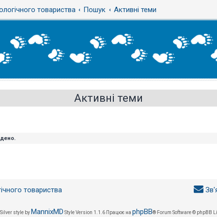
ологічного товариства
Пошук
Активні теми
Активні теми
йдено.
гічного товариства
Зв'
MannixMD
phpBB
Silver style by
Style Version 1.1.6
Працює на
® Forum Software © phpBB L