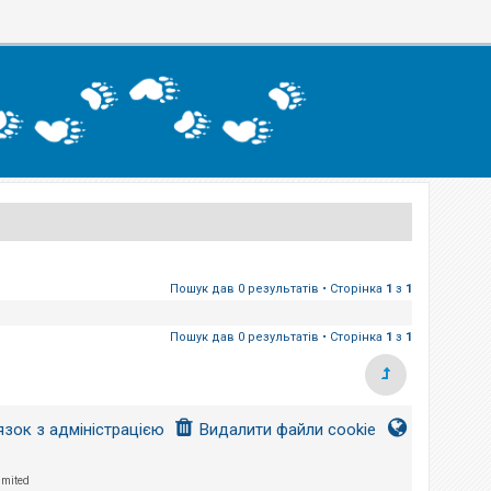
Пошук дав 0 результатів • Сторінка
1
з
1
Пошук дав 0 результатів • Сторінка
1
з
1
язок з адміністрацією
Видалити файли cookie
imited