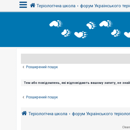
Теріологічна школа
форум Українського тері
В
х
і
д
Р
е
є
Розширений пошук
с
т
р
а
Тем або повідомлень, які відповідають вашому запиту, не зна
ц
і
я
Розширений пошук
Т
Теріологічна школа
форум Українського теріоло
е
м
и
б
Clean