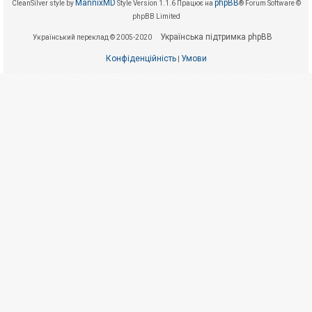
е
MannixMD
phpBB
CleanSilver style by
Style Version 1.1.6
Працює на
® Forum Software ©
з
phpBB Limited
в
і
Українська підтримка phpBB
Український переклад © 2005-2020
д
п
о
Конфіденційність
Умови
|
в
і
д
е
й
А
к
т
и
в
н
і
т
е
м
и
П
о
ш
у