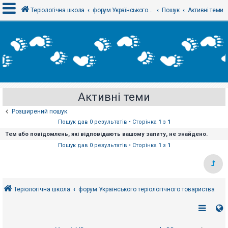
Теріологічна школа
форум Українського теріологічного товариства
Пошук
Активні теми
В
х
і
д
Активні теми
Р
е
Розширений пошук
є
с
Пошук дав 0 результатів • Сторінка
1
з
1
т
Тем або повідомлень, які відповідають вашому запиту, не знайдено.
р
а
Пошук дав 0 результатів • Сторінка
1
з
1
ц
і
я
Теріологічна школа
форум Українського теріологічного товариства
Т
е
м
и
б