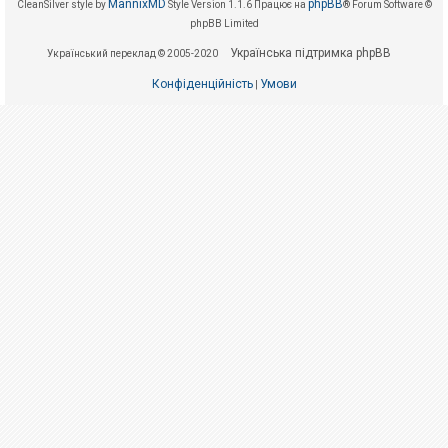
е
MannixMD
phpBB
CleanSilver style by
Style Version 1.1.6
Працює на
® Forum Software ©
з
phpBB Limited
в
і
Українська підтримка phpBB
Український переклад © 2005-2020
д
п
о
Конфіденційність
Умови
|
в
і
д
е
й
А
к
т
и
в
н
і
т
е
м
и
П
о
ш
у