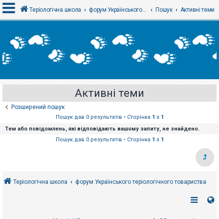
Теріологічна школа
форум Українського теріологічного товариства
Пошук
Активні теми
В
х
і
д
Активні теми
Р
е
Розширений пошук
є
с
Пошук дав 0 результатів • Сторінка
1
з
1
т
Тем або повідомлень, які відповідають вашому запиту, не знайдено.
р
а
Пошук дав 0 результатів • Сторінка
1
з
1
ц
і
я
Теріологічна школа
форум Українського теріологічного товариства
Т
е
м
и
б