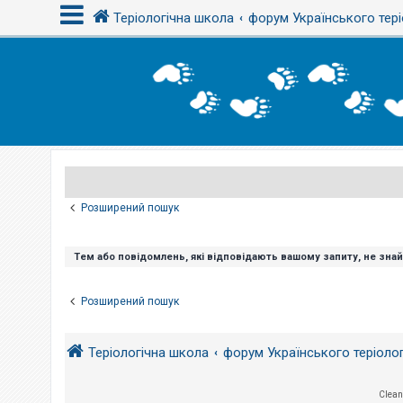
Теріологічна школа
форум Українського тері
В
х
і
д
Р
е
є
Розширений пошук
с
т
р
а
Тем або повідомлень, які відповідають вашому запиту, не зна
ц
і
я
Розширений пошук
Т
Теріологічна школа
форум Українського теріоло
е
м
и
б
Clean