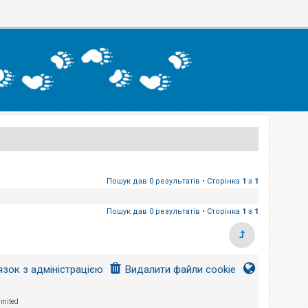
Пошук дав 0 результатів • Сторінка
1
з
1
Пошук дав 0 результатів • Сторінка
1
з
1
язок з адміністрацією
Видалити файли cookie
imited