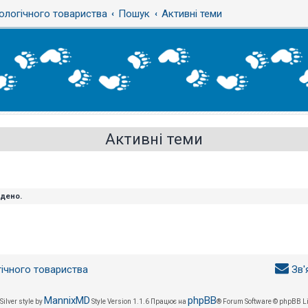
ологічного товариства
Пошук
Активні теми
Активні теми
йдено.
гічного товариства
Зв'
MannixMD
phpBB
Silver style by
Style Version 1.1.6
Працює на
® Forum Software © phpBB L