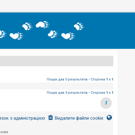
Пошук дав 0 результатів • Сторінка
1
з
1
Пошук дав 0 результатів • Сторінка
1
з
1
язок з адміністрацією
Видалити файли cookie
imited