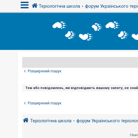
Теріологічна школа
форум Українського тері
В
х
і
д
Р
е
є
Розширений пошук
с
т
р
а
Тем або повідомлень, які відповідають вашому запиту, не зна
ц
і
я
Розширений пошук
Т
Теріологічна школа
форум Українського теріоло
е
м
и
б
Clean