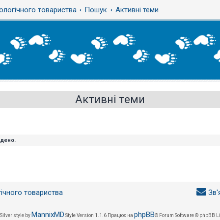
ологічного товариства
Пошук
Активні теми
Активні теми
йдено.
гічного товариства
Зв'
MannixMD
phpBB
Silver style by
Style Version 1.1.6
Працює на
® Forum Software © phpBB L