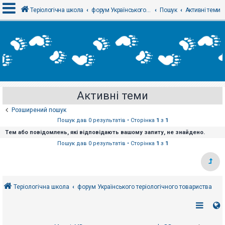
Теріологічна школа
форум Українського теріологічного товариства
Пошук
Активні теми
В
х
і
д
Активні теми
Р
е
Розширений пошук
є
с
Пошук дав 0 результатів • Сторінка
1
з
1
т
Тем або повідомлень, які відповідають вашому запиту, не знайдено.
р
а
Пошук дав 0 результатів • Сторінка
1
з
1
ц
і
я
Теріологічна школа
форум Українського теріологічного товариства
Т
е
м
и
б