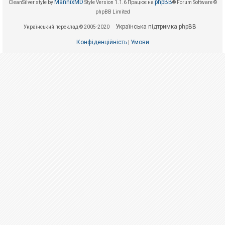
е
MannixMD
phpBB
CleanSilver style by
Style Version 1.1.6
Працює на
® Forum Software ©
з
phpBB Limited
в
і
Українська підтримка phpBB
Український переклад © 2005-2020
д
п
о
Конфіденційність
Умови
|
в
і
д
е
й
А
к
т
и
в
н
і
т
е
м
и
П
о
ш
у