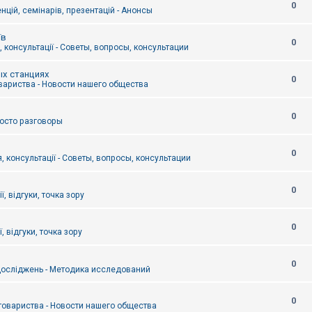
0
цій, семінарів, презентацій - Анонсы
їв
0
 консультації - Советы, вопросы, консультации
ых станциях
0
вариства - Новости нашего общества
0
Просто разговоры
0
, консультації - Советы, вопросы, консультации
0
ї, відгуки, точка зору
0
, відгуки, точка зору
0
осліджень - Методика исследований
0
товариства - Новости нашего общества