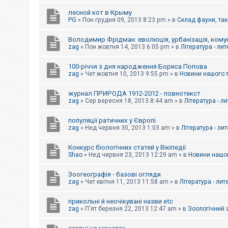
е
з
лесной кот в Крыму
в
PG
»
Пон грудня 09, 2013 8:23 pm
» в
Склад фауни, так
і
д
п
Володимир Фрідман: еволюція, урбанізація, комун
о
zag
»
Пон жовтня 14, 2013 6:05 pm
» в
Література - ли
в
і
д
100-річчя з дня народження Бориса Попова
е
zag
»
Чет жовтня 10, 2013 9:55 pm
» в
Новини нашого 
й
журнал ПРИРОДА 1912-2012 - повнотекст
zag
»
Сер вересня 18, 2013 8:44 am
» в
Література - л
А
к
популяції ратичних у Європі
т
и
zag
»
Нед червня 30, 2013 1:03 am
» в
Література - ли
в
н
Конкурс біологічних статей у Вікіпедії
і
Shao
»
Нед червня 23, 2013 12:29 am
» в
Новини нашог
т
е
м
Зоогеографія - базові огляди
и
zag
»
Чет квітня 11, 2013 11:58 am
» в
Література - лит
прикольні й неочікувані назви etc
П
zag
»
П'ят березня 22, 2013 12:47 am
» в
Зоологічний а
о
ш
у