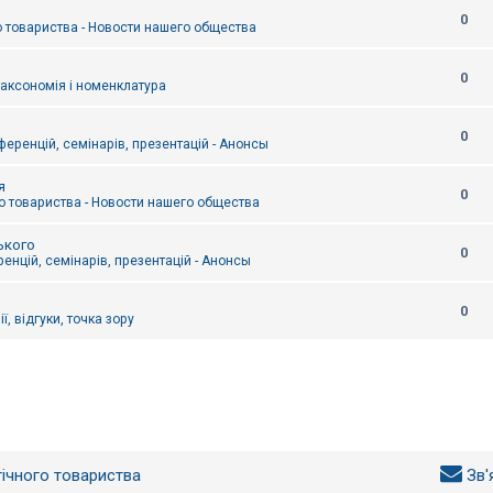
0
 товариства - Новости нашего общества
0
таксономія і номенклатура
0
еренцій, семінарів, презентацій - Анонсы
я
0
 товариства - Новости нашего общества
ького
0
енцій, семінарів, презентацій - Анонсы
0
ї, відгуки, точка зору
гічного товариства
Зв'