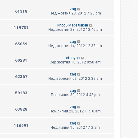
zag
61318
Нед жовтня 28, 2012 7:25 pm
Игорь Мерзликин
119731
Нед жовтня 28, 2012 12:46 pm
zag
65059
Нед жовтня 14, 2012 12:33 am
otocyon
60281
Сер жовтня 10, 2012 9:50 am
zag
62367
Нед вересня 09, 2012 2:39 am
zag
59183
Пон липня 30, 2012 4:42 pm
zag
63828
Пон липня 23, 2012 11:10 am
zag
116991
Нед липня 15, 2012 1:12 am