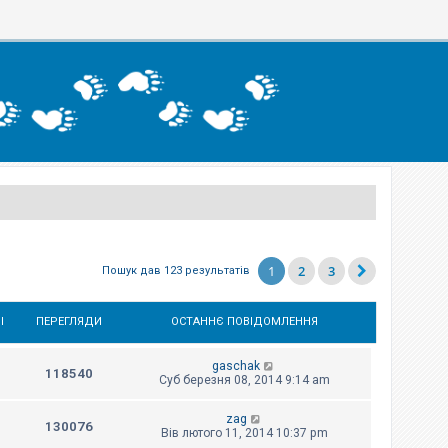
1
2
3
Пошук дав 123 результатів
І
ПЕРЕГЛЯДИ
ОСТАННЄ ПОВІДОМЛЕННЯ
gaschak
118540
Суб березня 08, 2014 9:14 am
zag
130076
Вів лютого 11, 2014 10:37 pm