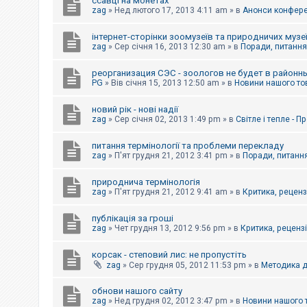
ссавці на монетах
к
zag
»
Нед лютого 17, 2013 4:11 am
» в
Анонси конферен
інтернет-сторінки зоомузеїв та природничих музе
Д
zag
»
Сер січня 16, 2013 12:30 am
» в
Поради, питання,
о
п
реорганизация СЭС - зоологов не будет в районн
о
PG
»
Вів січня 15, 2013 12:50 am
» в
Новини нашого то
м
о
г
новий рік - нові надії
а
zag
»
Сер січня 02, 2013 1:49 pm
» в
Світле і тепле - 
питання термінології та проблеми перекладу
zag
»
П'ят грудня 21, 2012 3:41 pm
» в
Поради, питання
природнича термінологія
zag
»
П'ят грудня 21, 2012 9:41 am
» в
Критика, рецензі
публікація за гроші
zag
»
Чет грудня 13, 2012 9:56 pm
» в
Критика, рецензії
корсак - степовий лис: не пропустіть
zag
»
Сер грудня 05, 2012 11:53 pm
» в
Методика д
обнови нашого сайту
zag
»
Нед грудня 02, 2012 3:47 pm
» в
Новини нашого 