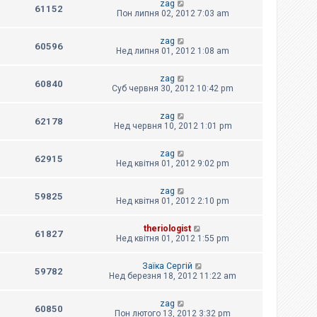
zag
61152
Пон липня 02, 2012 7:03 am
zag
60596
Нед липня 01, 2012 1:08 am
zag
60840
Суб червня 30, 2012 10:42 pm
zag
62178
Нед червня 10, 2012 1:01 pm
zag
62915
Нед квітня 01, 2012 9:02 pm
zag
59825
Нед квітня 01, 2012 2:10 pm
theriologist
61827
Нед квітня 01, 2012 1:55 pm
Заїка Сергій
59782
Нед березня 18, 2012 11:22 am
zag
60850
Пон лютого 13, 2012 3:32 pm