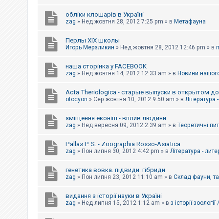
обліки клошарів в Україні
zag
»
Нед жовтня 28, 2012 7:25 pm
» в
Метафауна
Перлы ХІХ школы
Игорь Мерзликин
»
Нед жовтня 28, 2012 12:46 pm
» в
наша сторінка у FACEBOOK
zag
»
Нед жовтня 14, 2012 12:33 am
» в
Новини нашого
Acta Theriologica - старые выпуски в открытом д
otocyon
»
Сер жовтня 10, 2012 9:50 am
» в
Література 
зміщення еконіш - вплив людини
zag
»
Нед вересня 09, 2012 2:39 am
» в
Теоретичні пи
Pallas P. S. - Zoographia Rosso-Asiatica
zag
»
Пон липня 30, 2012 4:42 pm
» в
Література - лит
генетика вовка. підвиди. гібриди
zag
»
Пон липня 23, 2012 11:10 am
» в
Склад фауни, т
видання з історії науки в Україні
zag
»
Нед липня 15, 2012 1:12 am
» в
з історії зоології 