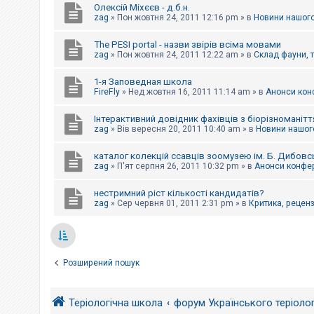
Олексій Міхєєв - д.б.н.
zag
»
Пон жовтня 24, 2011 12:16 pm
» в
Новини нашого
The PESI portal - назви звірів всіма мовами
zag
»
Пон жовтня 24, 2011 12:22 am
» в
Склад фауни, 
1-я Заповедная школа
FireFly
»
Нед жовтня 16, 2011 11:14 am
» в
Анонси конф
Інтерактивний довідник фахівців з біорізноманітт
zag
»
Вів вересня 20, 2011 10:40 am
» в
Новини нашого
каталог колекцій ссавців зоомузею ім. Б. Дибовс
zag
»
П'ят серпня 26, 2011 10:32 pm
» в
Анонси конфер
нестримний ріст кількості кандидатів?
zag
»
Сер червня 01, 2011 2:31 pm
» в
Критика, рецензі
Розширений пошук
Теріологічна школа
форум Українського теріоло