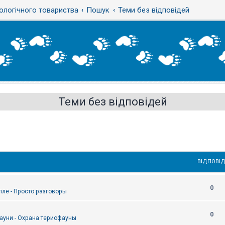
ологічного товариства
Пошук
Теми без відповідей
Теми без відповідей
ВІДПОВІД
0
епле - Просто разговоры
0
ауни - Охрана териофауны