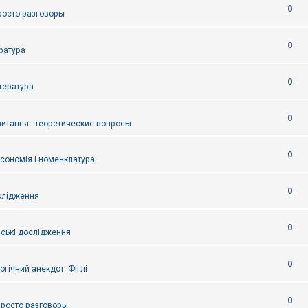
0
Просто разговоры
0
ература
0
итература
0
питання - теоретические вопросы
0
ксономія і номенклатура
0
слідження
0
ські дослідження
0
огічний анекдот. Фіглі
0
 Просто разговоры