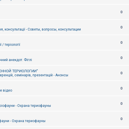
0
0
я, консультації - Советы, вопросы, консультации
0
ї / теріології
0
чний анекдот. Фіглі
ЕННОЙ ТЕРИОЛОГИИ"
0
ренцій, семінарів, презентацій - Анонсы
0
е відео
0
ріофауни - Охрана териофауны
0
фауни - Охрана териофауны