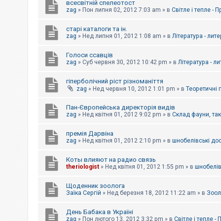
всесвітній спелеотост
zag
»
Пон липня 02, 2012 7:03 am
» в
Світле і тепле - 
старі каталоги та ін.
zag
»
Нед липня 01, 2012 1:08 am
» в
Література - лит
Голоси ссавців
zag
»
Суб червня 30, 2012 10:42 pm
» в
Література - л
гіперболічний ріст різноманіття
zag
»
Нед червня 10, 2012 1:01 pm
» в
Теоретичні 
Пан-Європейська директорія видів
zag
»
Нед квітня 01, 2012 9:02 pm
» в
Склад фауни, та
премія Дарвіна
zag
»
Нед квітня 01, 2012 2:10 pm
» в
шнобелівські до
Коты влияют на радио связь
theriologist
»
Нед квітня 01, 2012 1:55 pm
» в
шнобелів
Щоденник зоолога
Заїка Сергій
»
Нед березня 18, 2012 11:22 am
» в
Зоол
День Бабака в Україні
zag
»
Пон лютого 13, 2012 3:32 pm
» в
Світле і тепле -