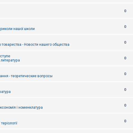
0
0
приколи нашої школи
0
 товариства - Новости нашего общества
оступе
0
- литература
0
тання - теоретические вопросы
0
ература
0
аксономія і номенклатура
0
/ теріології