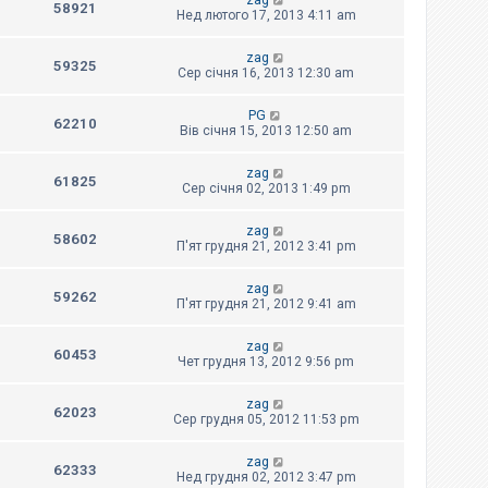
zag
58921
Нед лютого 17, 2013 4:11 am
zag
59325
Сер січня 16, 2013 12:30 am
PG
62210
Вів січня 15, 2013 12:50 am
zag
61825
Сер січня 02, 2013 1:49 pm
zag
58602
П'ят грудня 21, 2012 3:41 pm
zag
59262
П'ят грудня 21, 2012 9:41 am
zag
60453
Чет грудня 13, 2012 9:56 pm
zag
62023
Сер грудня 05, 2012 11:53 pm
zag
62333
Нед грудня 02, 2012 3:47 pm