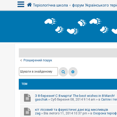
Теріологічна школа
форум Українського тері
В
х
і
д
Р
е
є
Розширений пошук
с
т
р
а
ц
і
ТЕМ
я
З 8 березня! С 8 марта! The best wishes in 8 March!
Т
gaschak
»
Суб березня 08, 2014 9:14 am
» в
Світле і т
е
м
кіт лісовий та фауністичні дані від мисливців
и
б
zag
»
Вів лютого 11, 2014 10:37 pm
» в
Охорона теріоф