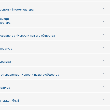
0
сономія і номенклатура
ікація
0
тература
0
товариства - Новости нашего общества
0
итература
0
тература
0
о товариства - Новости нашего общества
0
ература
0
некдот. Фіглі