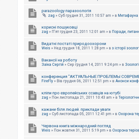
parazoology паразоологія
zag
»
Суб грудня 31, 2011 10:57 am
» в
Метафауна
корисні пошуковці
zag
»
П'ят грудня 23, 2011 12:01 am
» в
Поради, питанн
Видатні постаті природоохорони
Weis
»
Нед грудня 18, 2011 1:28 pm
» в
з історії зоологі
Вакансії на роботу
Заїка Сергій
»
Сер грудня 14, 2011 9:24 pm
» в
Зоологі
конференция "АКТУАЛЬНЫЕ ПРОБЛЕМЫ СОВРЕМ
FireFly
»
Вів грудня 06, 2011 12:51 pm
» в
Анонси конфе
кліпи про європейських ссавців на ютубі
zag
»
Пон листопада 21, 2011 10:43 am
» в
Теріологічн
кажани біля людей. приклади уваги
zag
»
Суб листопада 05, 2011 12:41 pm
» в
Охорона те
Червона книга міжнародний погляд
Weis
»
Пон жовтня 31, 2011 5:19 pm
» в
Охорона теріо