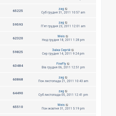
zag
65225
Суб грудня 31, 2011 10:57 am
zag
59593
П'ят грудня 23, 2011 12:01 am
Weis
62320
Нед грудня 18, 2011 1:28 pm
Заїка Сергій
59825
Сер грудня 14, 2011 9:24 pm
FireFly
63484
Вів грудня 06, 2011 12:51 pm
zag
60868
Пон листопада 21, 2011 10:43 am
zag
64490
Суб листопада 05, 2011 12:41 pm
Weis
65510
Пон жовтня 31, 2011 5:19 pm