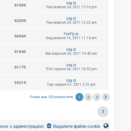
zag
61600
Пон жовтня 24, 2011 12:16 pm
zag
62300
Пон жовтня 24, 2011 12:22 am
FireFly
60969
Нед жовтня 16, 2011 11:14 am
zag
61645
Вів вересня 20, 2011 10:40 am
zag
61175
П'ят серпня 26, 2011 10:32 pm
zag
59210
Сер червня 01, 2011 2:31 pm
1
2
3
Пошук дав 123 результатів
язок з адміністрацією
Видалити файли cookie