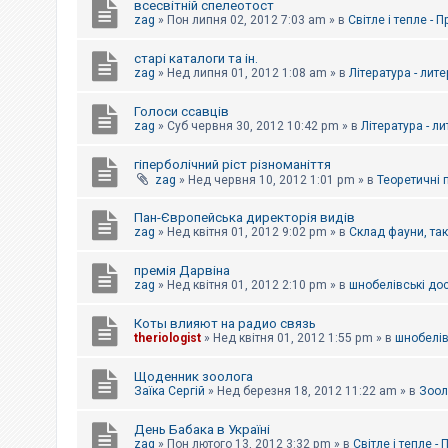
всесвітній спелеотост
zag
»
Пон липня 02, 2012 7:03 am
» в
Світле і тепле - 
старі каталоги та ін.
zag
»
Нед липня 01, 2012 1:08 am
» в
Література - лит
Голоси ссавців
zag
»
Суб червня 30, 2012 10:42 pm
» в
Література - л
гіперболічний ріст різноманіття
zag
»
Нед червня 10, 2012 1:01 pm
» в
Теоретичні 
Пан-Європейська директорія видів
zag
»
Нед квітня 01, 2012 9:02 pm
» в
Склад фауни, та
премія Дарвіна
zag
»
Нед квітня 01, 2012 2:10 pm
» в
шнобелівські до
Коты влияют на радио связь
theriologist
»
Нед квітня 01, 2012 1:55 pm
» в
шнобелів
Щоденник зоолога
Заїка Сергій
»
Нед березня 18, 2012 11:22 am
» в
Зоол
День Бабака в Україні
zag
»
Пон лютого 13, 2012 3:32 pm
» в
Світле і тепле -