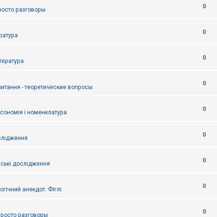
0
Просто разговоры
0
ература
0
итература
0
питання - теоретические вопросы
0
ксономія і номенклатура
0
слідження
0
ські дослідження
0
огічний анекдот. Фіглі
0
 Просто разговоры