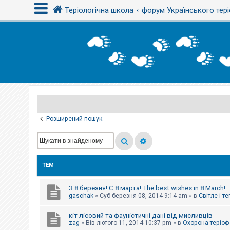
Теріологічна школа
форум Українського тері
В
х
і
д
Р
е
є
Розширений пошук
с
т
р
а
ц
і
ТЕМ
я
З 8 березня! С 8 марта! The best wishes in 8 March!
Т
gaschak
»
Суб березня 08, 2014 9:14 am
» в
Світле і т
е
м
кіт лісовий та фауністичні дані від мисливців
и
б
zag
»
Вів лютого 11, 2014 10:37 pm
» в
Охорона теріоф