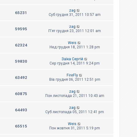
zag
65231
Суб грудня 31, 2011 10:57 am
zag
59595
П'ят грудня 23, 2011 12:01 am
Weis
62324
Нед грудня 18, 2011 1:28 pm
Заїка Сергій
59830
Сер грудня 14, 2011 9:24 pm
FireFly
63492
Вів грудня 06, 2011 12:51 pm
zag
60875
Пон листопада 21, 2011 10:43 am
zag
64493
Суб листопада 05, 2011 12:41 pm
Weis
65515
Пон жовтня 31, 2011 5:19 pm