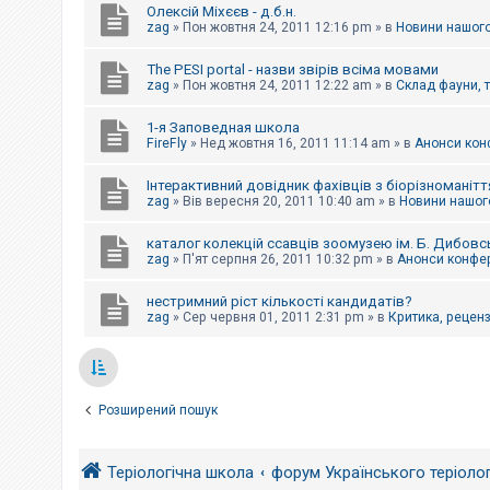
Олексій Міхєєв - д.б.н.
zag
»
Пон жовтня 24, 2011 12:16 pm
» в
Новини нашого
The PESI portal - назви звірів всіма мовами
zag
»
Пон жовтня 24, 2011 12:22 am
» в
Склад фауни, 
1-я Заповедная школа
FireFly
»
Нед жовтня 16, 2011 11:14 am
» в
Анонси конф
Інтерактивний довідник фахівців з біорізноманітт
zag
»
Вів вересня 20, 2011 10:40 am
» в
Новини нашого
каталог колекцій ссавців зоомузею ім. Б. Дибовс
zag
»
П'ят серпня 26, 2011 10:32 pm
» в
Анонси конфер
нестримний ріст кількості кандидатів?
zag
»
Сер червня 01, 2011 2:31 pm
» в
Критика, рецензі
Розширений пошук
Теріологічна школа
форум Українського теріоло