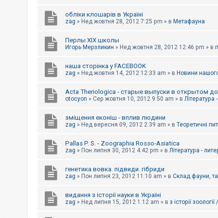
обліки клошарів в Україні
zag
»
Нед жовтня 28, 2012 7:25 pm
» в
Метафауна
Перлы ХІХ школы
Игорь Мерзликин
»
Нед жовтня 28, 2012 12:46 pm
» в
наша сторінка у FACEBOOK
zag
»
Нед жовтня 14, 2012 12:33 am
» в
Новини нашого
Acta Theriologica - старые выпуски в открытом д
otocyon
»
Сер жовтня 10, 2012 9:50 am
» в
Література 
зміщення еконіш - вплив людини
zag
»
Нед вересня 09, 2012 2:39 am
» в
Теоретичні пи
Pallas P. S. - Zoographia Rosso-Asiatica
zag
»
Пон липня 30, 2012 4:42 pm
» в
Література - лит
генетика вовка. підвиди. гібриди
zag
»
Пон липня 23, 2012 11:10 am
» в
Склад фауни, т
видання з історії науки в Україні
zag
»
Нед липня 15, 2012 1:12 am
» в
з історії зоології 