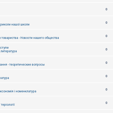
0
0
приколи нашої школи
0
 товариства - Новости нашего общества
оступе
0
- литература
0
тання - теоретические вопросы
0
ература
0
аксономія і номенклатура
0
/ теріології