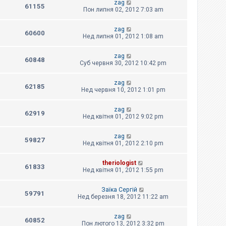
zag
61155
Пон липня 02, 2012 7:03 am
zag
60600
Нед липня 01, 2012 1:08 am
zag
60848
Суб червня 30, 2012 10:42 pm
zag
62185
Нед червня 10, 2012 1:01 pm
zag
62919
Нед квітня 01, 2012 9:02 pm
zag
59827
Нед квітня 01, 2012 2:10 pm
theriologist
61833
Нед квітня 01, 2012 1:55 pm
Заїка Сергій
59791
Нед березня 18, 2012 11:22 am
zag
60852
Пон лютого 13, 2012 3:32 pm