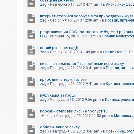
ссавці на монетах
к
zag
»
Нед лютого 17, 2013 4:11 am
» в
Анонси конферен
інтернет-сторінки зоомузеїв та природничих музе
Д
zag
»
Сер січня 16, 2013 12:30 am
» в
Поради, питання,
о
п
реорганизация СЭС - зоологов не будет в районн
о
PG
»
Вів січня 15, 2013 12:50 am
» в
Новини нашого то
м
о
г
новий рік - нові надії
а
zag
»
Сер січня 02, 2013 1:49 pm
» в
Світле і тепле - 
питання термінології та проблеми перекладу
zag
»
П'ят грудня 21, 2012 3:41 pm
» в
Поради, питання
природнича термінологія
zag
»
П'ят грудня 21, 2012 9:41 am
» в
Критика, рецензі
публікація за гроші
zag
»
Чет грудня 13, 2012 9:56 pm
» в
Критика, рецензії
корсак - степовий лис: не пропустіть
zag
»
Сер грудня 05, 2012 11:53 pm
» в
Методика д
обнови нашого сайту
zag
»
Нед грудня 02, 2012 3:47 pm
» в
Новини нашого 