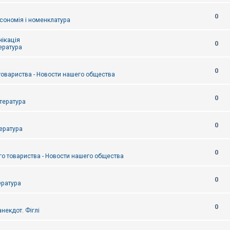
0
сономія і номенклатура
ікація
0
тература
0
товариства - Новости нашего общества
0
итература
0
тература
0
о товариства - Новости нашего общества
0
ература
0
некдот. Фіглі