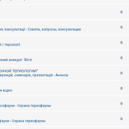
0
0
я, консультації - Советы, вопросы, консультации
0
ї / теріології
0
чний анекдот. Фіглі
ЕННОЙ ТЕРИОЛОГИИ"
0
ренцій, семінарів, презентацій - Анонсы
0
е відео
0
ріофауни - Охрана териофауны
0
фауни - Охрана териофауны