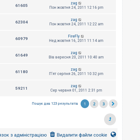
zag
61605
Пон жовтня 24, 2011 12:16 pm
zag
62304
Пон жовтня 24, 2011 12:22 am
FireFly
60979
Нед жовтня 16, 2011 11:14 am
zag
61649
Вів вересня 20, 2011 10:40 am
zag
61180
П'ят серпня 26, 2011 10:32 pm
zag
59211
Сер червня 01, 2011 2:31 pm
1
2
3
Пошук дав 123 результатів
язок з адміністрацією
Видалити файли cookie