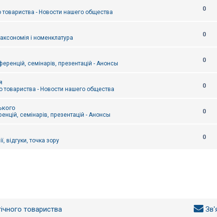
0
 товариства - Новости нашего общества
0
таксономія і номенклатура
0
еренцій, семінарів, презентацій - Анонсы
я
0
 товариства - Новости нашего общества
ького
0
енцій, семінарів, презентацій - Анонсы
0
ї, відгуки, точка зору
гічного товариства
Зв'