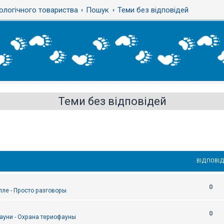
ологічного товариства
Пошук
Теми без відповідей
Теми без відповідей
ВІДПОВІД
0
епле - Просто разговоры
0
ауни - Охрана териофауны