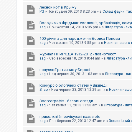
е
з
лесной кот в Крыму
в
PG
»
Пон грудня 09, 2013 8:23 pm
» в
Склад фауни, так
і
д
п
Володимир Фрідман: еволюція, урбанізація, комун
о
zag
»
Пон жовтня 14, 2013 6:05 pm
» в
Література - ли
в
і
д
100-річчя з дня народження Бориса Попова
е
zag
»
Чет жовтня 10, 2013 9:55 pm
» в
Новини нашого 
й
журнал ПРИРОДА 1912-2012 - повнотекст
zag
»
Сер вересня 18, 2013 8:44 am
» в
Література - л
А
к
популяції ратичних у Європі
т
и
zag
»
Нед червня 30, 2013 1:03 am
» в
Література - ли
в
н
Конкурс біологічних статей у Вікіпедії
і
Shao
»
Нед червня 23, 2013 12:29 am
» в
Новини нашог
т
е
м
Зоогеографія - базові огляди
и
zag
»
Чет квітня 11, 2013 11:58 am
» в
Література - лит
прикольні й неочікувані назви etc
П
zag
»
П'ят березня 22, 2013 12:47 am
» в
Зоологічний а
о
ш
у