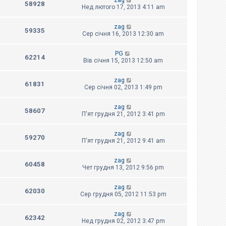
zag
58928
Нед лютого 17, 2013 4:11 am
zag
59335
Сер січня 16, 2013 12:30 am
PG
62214
Вів січня 15, 2013 12:50 am
zag
61831
Сер січня 02, 2013 1:49 pm
zag
58607
П'ят грудня 21, 2012 3:41 pm
zag
59270
П'ят грудня 21, 2012 9:41 am
zag
60458
Чет грудня 13, 2012 9:56 pm
zag
62030
Сер грудня 05, 2012 11:53 pm
zag
62342
Нед грудня 02, 2012 3:47 pm