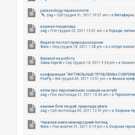
parazoology паразоологія
zag
»
Суб грудня 31, 2011 10:57 am
» в
Метафауна
корисні пошуковці
zag
»
П'ят грудня 23, 2011 12:01 am
» в
Поради, питанн
Видатні постаті природоохорони
Weis
»
Нед грудня 18, 2011 1:28 pm
» в
з історії зоологі
Вакансії на роботу
Заїка Сергій
»
Сер грудня 14, 2011 9:24 pm
» в
Зоологі
конференция "АКТУАЛЬНЫЕ ПРОБЛЕМЫ СОВРЕМ
FireFly
»
Вів грудня 06, 2011 12:51 pm
» в
Анонси конфе
кліпи про європейських ссавців на ютубі
zag
»
Пон листопада 21, 2011 10:43 am
» в
Теріологічн
кажани біля людей. приклади уваги
zag
»
Суб листопада 05, 2011 12:41 pm
» в
Охорона те
Червона книга міжнародний погляд
Weis
»
Пон жовтня 31, 2011 5:19 pm
» в
Охорона теріо