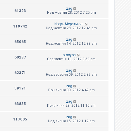
zag
61323
Нед жовтня 28, 2012 7:25 pm
Игорь Мерзликин
119742
Нед жовтня 28, 2012 12:46 pm
zag
65065
Нед жовтня 14, 2012 12:33 am
otocyon
60287
Сер жовтня 10, 2012 9:50 am
zag
62371
Нед вересня 09, 2012 2:39 am
zag
59191
Пон липня 30, 2012 4:42 pm
zag
63835
Пон липня 23, 2012 11:10 am
zag
117005
Нед липня 15, 2012 1:12 am