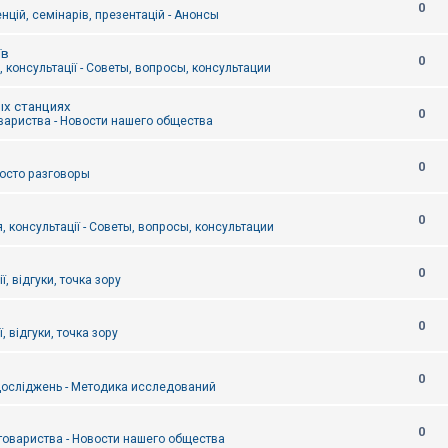
0
цій, семінарів, презентацій - Анонсы
їв
0
 консультації - Советы, вопросы, консультации
ых станциях
0
вариства - Новости нашего общества
0
Просто разговоры
0
, консультації - Советы, вопросы, консультации
0
ї, відгуки, точка зору
0
, відгуки, точка зору
0
осліджень - Методика исследований
0
товариства - Новости нашего общества