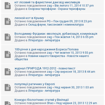
е
кіт лісовий та фауністичні дані від мисливців
з
Останнє повідомлення
zag
«
Вів лютого 11, 2014 10:37 pm
в
Додано в
Охорона теріофауни - Охрана териофауны
і
д
п
лесной кот в Крыму
о
Останнє повідомлення
PG
«
Пон грудня 09, 2013 8:23 pm
в
Додано в
Склад фауни, таксономія і номенклатура
і
д
е
Володимир Фрідман: еволюція, урбанізація, комунікація
й
Останнє повідомлення
zag
«
Пон жовтня 14, 2013 6:05 pm
Додано в
Література - литература
А
100-річчя з дня народження Бориса Попова
к
Останнє повідомлення
zag
«
Чет жовтня 10, 2013 9:55 pm
т
Додано в
Новини нашого товариства - Новости нашего
и
общества
в
н
журнал ПРИРОДА 1912-2012 - повнотекст
і
Останнє повідомлення
zag
«
Сер вересня 18, 2013 8:44 am
т
Додано в
Література - литература
е
м
и
популяції ратичних у Європі
Останнє повідомлення
zag
«
Нед червня 30, 2013 1:03 am
Додано в
Література - литература
П
о
Конкурс біологічних статей у Вікіпедії
ш
Останнє повідомлення
Shao
«
Нед червня 23, 2013 12:29 am
у