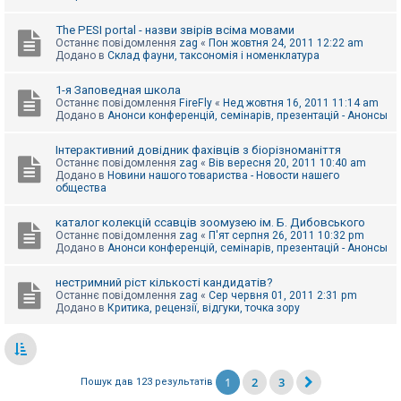
The PESI portal - назви звірів всіма мовами
Останнє повідомлення
zag
«
Пон жовтня 24, 2011 12:22 am
Додано в
Склад фауни, таксономія і номенклатура
1-я Заповедная школа
Останнє повідомлення
FireFly
«
Нед жовтня 16, 2011 11:14 am
Додано в
Анонси конференцій, семінарів, презентацій - Анонсы
Інтерактивний довідник фахівців з біорізноманіття
Останнє повідомлення
zag
«
Вів вересня 20, 2011 10:40 am
Додано в
Новини нашого товариства - Новости нашего
общества
каталог колекцій ссавців зоомузею ім. Б. Дибовського
Останнє повідомлення
zag
«
П'ят серпня 26, 2011 10:32 pm
Додано в
Анонси конференцій, семінарів, презентацій - Анонсы
нестримний ріст кількості кандидатів?
Останнє повідомлення
zag
«
Сер червня 01, 2011 2:31 pm
Додано в
Критика, рецензії, відгуки, точка зору
1
2
3
Пошук дав 123 результатів