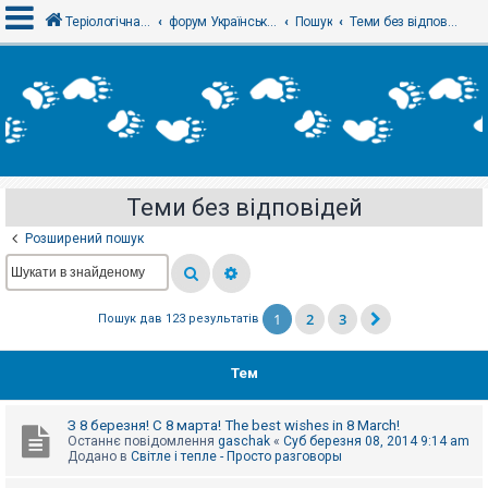
Теріологічна школа
форум Українського теріологічного товариства
Пошук
Теми без відповідей
В
х
і
д
Теми без відповідей
Р
е
Розширений пошук
є
с
т
р
а
1
2
3
Пошук дав 123 результатів
ц
і
я
Тем
Т
З 8 березня! С 8 марта! The best wishes in 8 March!
е
Останнє повідомлення
gaschak
«
Суб березня 08, 2014 9:14 am
м
Додано в
Світле і тепле - Просто разговоры
и
б