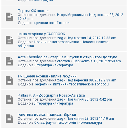
Перлы ХІХ школы
Останнє повідомлення
Игорь Мерзликин
«
Нед жовтня 28, 2012
12:46 pm
Додано в
приколи нашої школи
наша сторінка у FACEBOOK
Останнє повідомлення
zag
«
Нед жовтня 14, 2012 12:33 am
Додано в
Новини нашого товариства - Новости нашего
общества
Acta Theriologica - старые выпуски в открытом доступе
Останнє повідомлення
otocyon
«
Сер жовтня 10, 2012 9:50 am
Додано в
Література - литература
зміщення еконіш - вплив людини
Останнє повідомлення
zag
«
Нед вересня 09, 2012 2:39 am
Додано в
Теоретичні питання - теоретические вопросы
Pallas P. S. - Zoographia Rosso-Asiatica
Останнє повідомлення
zag
«
Пон липня 30, 2012 4:42 pm
Додано в
Література - литература
генетика вовка. підвиди. гібриди
Останнє повідомлення
zag
«
Пон липня 23, 2012 11:10 am
Додано в
Склад фауни, таксономія і номенклатура