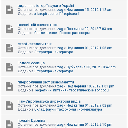
видання з історії науки в Україні
Останнє повідомлення
zag
«
Нед липня 15, 2012 1:12 am
Додано в
з історії зоології / теріології
всесвітній спелеотост
Останнє повідомлення
zag
«
Пон липня 02, 2012 7:03 am
Додано в
Світле і тепле - Просто разговоры
старі каталоги та ін.
Останнє повідомлення
zag
«
Нед липня 01, 2012 1:08 am
Додано в
Література - литература
Голоси ссавців
Останнє повідомлення
zag
«
Суб червня 30, 2012 10:42 pm
Додано в
Література - литература
гіперболічний ріст різноманіття
Останнє повідомлення
zag
«
Нед червня 10, 2012 1:01 pm
Додано в
Теоретичні питання - теоретические вопросы
Пан-Європейська директорія видів
Останнє повідомлення
zag
«
Нед квітня 01, 2012 9:02 pm
Додано в
Склад фауни, таксономія і номенклатура
премія Дарвіна
Останнє повідомлення
zag
«
Нед квітня 01, 2012 2:10 pm