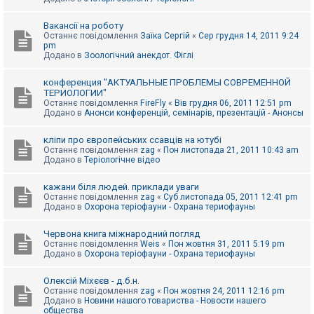
Вакансії на роботу
Останнє повідомлення
Заїка Сергій
«
Сер грудня 14, 2011 9:24
pm
Додано в
Зоологічний анекдот. Фіглі
конференция "АКТУАЛЬНЫЕ ПРОБЛЕМЫ СОВРЕМЕННОЙ
ТЕРИОЛОГИИ"
Останнє повідомлення
FireFly
«
Вів грудня 06, 2011 12:51 pm
Додано в
Анонси конференцій, семінарів, презентацій - Анонсы
кліпи про європейських ссавців на ютубі
Останнє повідомлення
zag
«
Пон листопада 21, 2011 10:43 am
Додано в
Теріологічне відео
кажани біля людей. приклади уваги
Останнє повідомлення
zag
«
Суб листопада 05, 2011 12:41 pm
Додано в
Охорона теріофауни - Охрана териофауны
Червона книга міжнародний погляд
Останнє повідомлення
Weis
«
Пон жовтня 31, 2011 5:19 pm
Додано в
Охорона теріофауни - Охрана териофауны
Олексій Міхєєв - д.б.н.
Останнє повідомлення
zag
«
Пон жовтня 24, 2011 12:16 pm
Додано в
Новини нашого товариства - Новости нашего
общества