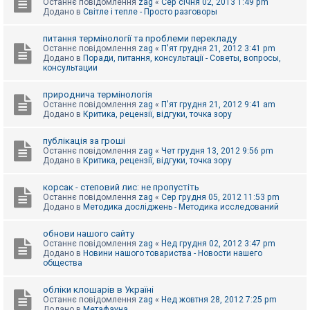
Останнє повідомлення
zag
«
Сер січня 02, 2013 1:49 pm
Додано в
Світле і тепле - Просто разговоры
питання термінології та проблеми перекладу
Останнє повідомлення
zag
«
П'ят грудня 21, 2012 3:41 pm
Додано в
Поради, питання, консультації - Советы, вопросы,
консультации
природнича термінологія
Останнє повідомлення
zag
«
П'ят грудня 21, 2012 9:41 am
Додано в
Критика, рецензії, відгуки, точка зору
публікація за гроші
Останнє повідомлення
zag
«
Чет грудня 13, 2012 9:56 pm
Додано в
Критика, рецензії, відгуки, точка зору
корсак - степовий лис: не пропустіть
Останнє повідомлення
zag
«
Сер грудня 05, 2012 11:53 pm
Додано в
Методика досліджень - Методика исследований
обнови нашого сайту
Останнє повідомлення
zag
«
Нед грудня 02, 2012 3:47 pm
Додано в
Новини нашого товариства - Новости нашего
общества
обліки клошарів в Україні
Останнє повідомлення
zag
«
Нед жовтня 28, 2012 7:25 pm
Додано в
Метафауна