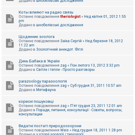
Додано в
шнобелівські дослідження
Коты влияют на радио связь
Останнє повідомлення
theriologist
«
Нед квітня 01, 2012 1:55
pm
Додано в
шнобелівські дослідження
Щоденник зоолога
Останнє повідомлення
Заїка Сергій
«
Нед березня 18, 2012
11:22 am
Додано в
Зоологічний анекдот. Фіглі
День Бабака в Україні
Останнє повідомлення
zag
«
Пон лютого 13, 2012 3:32 pm
Додано в
Світле і тепле - Просто разговоры
parazoology паразоологія
Останнє повідомлення
zag
«
Суб грудня 31, 2011 10:57 am
Додано в
Метафауна
корисні пошуковці
Останнє повідомлення
zag
«
П'ят грудня 23, 2011 12:01 am
Додано в
Поради, питання, консультації - Советы, вопросы,
консультации
Видатні постаті природоохорони
Останнє повідомлення
Weis
«
Нед грудня 18, 2011 1:28 pm
Додано в
з історії зоології / теріології