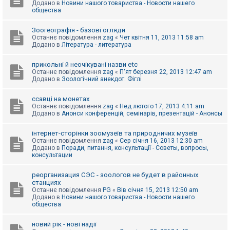
Додано в
Новини нашого товариства - Новости нашего
к
общества
Зоогеографія - базові огляди
Д
Останнє повідомлення
zag
«
Чет квітня 11, 2013 11:58 am
о
Додано в
Література - литература
п
о
м
прикольні й неочікувані назви etc
о
Останнє повідомлення
zag
«
П'ят березня 22, 2013 12:47 am
г
Додано в
Зоологічний анекдот. Фіглі
а
ссавці на монетах
Останнє повідомлення
zag
«
Нед лютого 17, 2013 4:11 am
Додано в
Анонси конференцій, семінарів, презентацій - Анонсы
інтернет-сторінки зоомузеїв та природничих музеїв
Останнє повідомлення
zag
«
Сер січня 16, 2013 12:30 am
Додано в
Поради, питання, консультації - Советы, вопросы,
консультации
реорганизация СЭС - зоологов не будет в районных
станциях
Останнє повідомлення
PG
«
Вів січня 15, 2013 12:50 am
Додано в
Новини нашого товариства - Новости нашего
общества
новий рік - нові надії