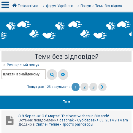
Теріологічна школа
форум Українського теріологічного товариства
Пошук
Теми без відповідей
В
х
і
д
Теми без відповідей
Р
е
Розширений пошук
є
с
т
р
а
1
2
3
Пошук дав 123 результатів
ц
і
я
Тем
Т
З 8 березня! С 8 марта! The best wishes in 8 March!
е
Останнє повідомлення
gaschak
«
Суб березня 08, 2014 9:14 am
м
Додано в
Світле і тепле - Просто разговоры
и
б