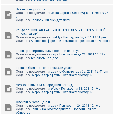
Вакансії на роботу
Останнє повідомлення
Заїка Сергій
«
Сер грудня 14, 2011 9:24
pm
Додано в
Зоологічний анекдот. Фіглі
конференция "АКТУАЛЬНЫЕ ПРОБЛЕМЫ СОВРЕМЕННОЙ
ТЕРИОЛОГИИ"
Останнє повідомлення
FireFly
«
Вів грудня 06, 2011 12:51 pm
Додано в
Анонси конференцій, семінарів, презентацій - Анонсы
кліпи про європейських ссавців на ютубі
Останнє повідомлення
zag
«
Пон листопада 21, 2011 10:43 am
Додано в
Теріологічне відео
кажани біля людей. приклади уваги
Останнє повідомлення
zag
«
Суб листопада 05, 2011 12:41 pm
Додано в
Охорона теріофауни - Охрана териофауны
Червона книга міжнародний погляд
Останнє повідомлення
Weis
«
Пон жовтня 31, 2011 5:19 pm
Додано в
Охорона теріофауни - Охрана териофауны
Олексій Міхєєв - д.б.н.
Останнє повідомлення
zag
«
Пон жовтня 24, 2011 12:16 pm
Додано в
Новини нашого товариства - Новости нашего
общества