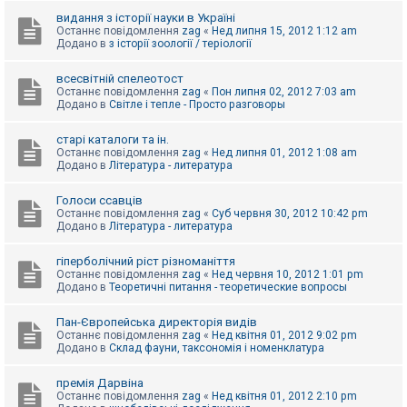
видання з історії науки в Україні
Останнє повідомлення
zag
«
Нед липня 15, 2012 1:12 am
Додано в
з історії зоології / теріології
всесвітній спелеотост
Останнє повідомлення
zag
«
Пон липня 02, 2012 7:03 am
Додано в
Світле і тепле - Просто разговоры
старі каталоги та ін.
Останнє повідомлення
zag
«
Нед липня 01, 2012 1:08 am
Додано в
Література - литература
Голоси ссавців
Останнє повідомлення
zag
«
Суб червня 30, 2012 10:42 pm
Додано в
Література - литература
гіперболічний ріст різноманіття
Останнє повідомлення
zag
«
Нед червня 10, 2012 1:01 pm
Додано в
Теоретичні питання - теоретические вопросы
Пан-Європейська директорія видів
Останнє повідомлення
zag
«
Нед квітня 01, 2012 9:02 pm
Додано в
Склад фауни, таксономія і номенклатура
премія Дарвіна
Останнє повідомлення
zag
«
Нед квітня 01, 2012 2:10 pm