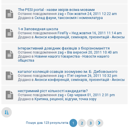
The PESI portal - назви звірів всіма мовами
Останнє повідомлення
zag
«
Пон жовтня 24, 2011 12:22 am
Додано в
Склад фауни, таксономія і номенклатура
1-я Заповедная школа
Останнє повідомлення
FireFly
«
Нед жовтня 16, 2011 11:14 am
Додано в
Анонси конференцій, семінарів, презентацій - Анонсы
Інтерактивний довідник фахівців з біорізноманіття
Останнє повідомлення
zag
«
Вів вересня 20, 2011 10:40 am
Додано в
Новини нашого товариства - Новости нашего
общества
каталог колекцій ссавців зоомузею ім. Б. Дибовського
Останнє повідомлення
zag
«
П'ят серпня 26, 2011 10:32 pm
Додано в
Анонси конференцій, семінарів, презентацій - Анонсы
нестримний ріст кількості кандидатів?
Останнє повідомлення
zag
«
Сер червня 01, 2011 2:31 pm
Додано в
Критика, рецензії, відгуки, точка зору
1
2
3
Пошук дав 123 результатів