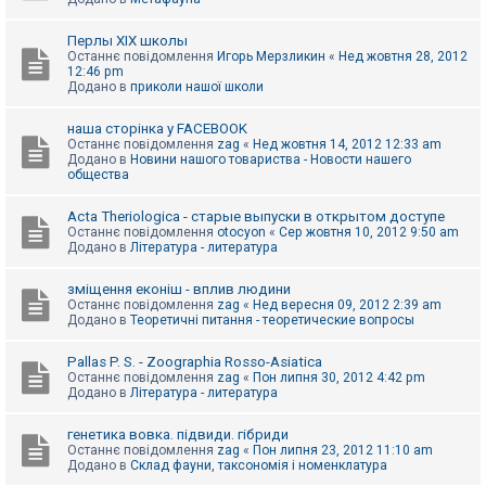
Перлы ХІХ школы
Останнє повідомлення
Игорь Мерзликин
«
Нед жовтня 28, 2012
12:46 pm
Додано в
приколи нашої школи
наша сторінка у FACEBOOK
Останнє повідомлення
zag
«
Нед жовтня 14, 2012 12:33 am
Додано в
Новини нашого товариства - Новости нашего
общества
Acta Theriologica - старые выпуски в открытом доступе
Останнє повідомлення
otocyon
«
Сер жовтня 10, 2012 9:50 am
Додано в
Література - литература
зміщення еконіш - вплив людини
Останнє повідомлення
zag
«
Нед вересня 09, 2012 2:39 am
Додано в
Теоретичні питання - теоретические вопросы
Pallas P. S. - Zoographia Rosso-Asiatica
Останнє повідомлення
zag
«
Пон липня 30, 2012 4:42 pm
Додано в
Література - литература
генетика вовка. підвиди. гібриди
Останнє повідомлення
zag
«
Пон липня 23, 2012 11:10 am
Додано в
Склад фауни, таксономія і номенклатура