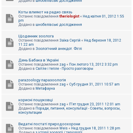
Додано в
шнобелівські дослідження
Коты влияют на радио связь
Останнє повідомлення
theriologist
«
Нед квітня 01, 2012 1:55
pm
Додано в
шнобелівські дослідження
Щоденник зоолога
Останнє повідомлення
Заїка Сергій
«
Нед березня 18, 2012
11:22 am
Додано в
Зоологічний анекдот. Фіглі
День Бабака в Україні
Останнє повідомлення
zag
«
Пон лютого 13, 2012 3:32 pm
Додано в
Світле і тепле - Просто разговоры
parazoology паразоологія
Останнє повідомлення
zag
«
Суб грудня 31, 2011 10:57 am
Додано в
Метафауна
корисні пошуковці
Останнє повідомлення
zag
«
П'ят грудня 23, 2011 12:01 am
Додано в
Поради, питання, консультації - Советы, вопросы,
консультации
Видатні постаті природоохорони
Останнє повідомлення
Weis
«
Нед грудня 18, 2011 1:28 pm
Додано в
з історії зоології / теріології