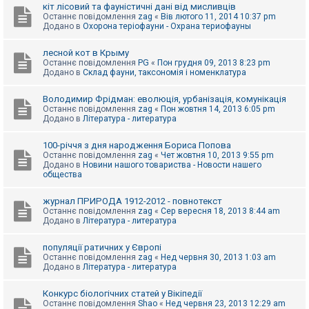
е
кіт лісовий та фауністичні дані від мисливців
з
Останнє повідомлення
zag
«
Вів лютого 11, 2014 10:37 pm
в
Додано в
Охорона теріофауни - Охрана териофауны
і
д
п
лесной кот в Крыму
о
Останнє повідомлення
PG
«
Пон грудня 09, 2013 8:23 pm
в
Додано в
Склад фауни, таксономія і номенклатура
і
д
е
Володимир Фрідман: еволюція, урбанізація, комунікація
й
Останнє повідомлення
zag
«
Пон жовтня 14, 2013 6:05 pm
Додано в
Література - литература
А
100-річчя з дня народження Бориса Попова
к
Останнє повідомлення
zag
«
Чет жовтня 10, 2013 9:55 pm
т
Додано в
Новини нашого товариства - Новости нашего
и
общества
в
н
журнал ПРИРОДА 1912-2012 - повнотекст
і
Останнє повідомлення
zag
«
Сер вересня 18, 2013 8:44 am
т
Додано в
Література - литература
е
м
и
популяції ратичних у Європі
Останнє повідомлення
zag
«
Нед червня 30, 2013 1:03 am
Додано в
Література - литература
П
о
Конкурс біологічних статей у Вікіпедії
ш
Останнє повідомлення
Shao
«
Нед червня 23, 2013 12:29 am
у