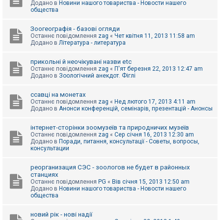
Додано в
Новини нашого товариства - Новости нашего
к
общества
Зоогеографія - базові огляди
Д
Останнє повідомлення
zag
«
Чет квітня 11, 2013 11:58 am
о
Додано в
Література - литература
п
о
м
прикольні й неочікувані назви etc
о
Останнє повідомлення
zag
«
П'ят березня 22, 2013 12:47 am
г
Додано в
Зоологічний анекдот. Фіглі
а
ссавці на монетах
Останнє повідомлення
zag
«
Нед лютого 17, 2013 4:11 am
Додано в
Анонси конференцій, семінарів, презентацій - Анонсы
інтернет-сторінки зоомузеїв та природничих музеїв
Останнє повідомлення
zag
«
Сер січня 16, 2013 12:30 am
Додано в
Поради, питання, консультації - Советы, вопросы,
консультации
реорганизация СЭС - зоологов не будет в районных
станциях
Останнє повідомлення
PG
«
Вів січня 15, 2013 12:50 am
Додано в
Новини нашого товариства - Новости нашего
общества
новий рік - нові надії