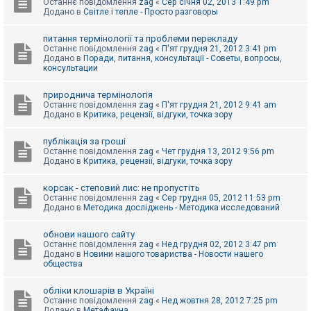
Останнє повідомлення
zag
«
Сер січня 02, 2013 1:49 pm
Додано в
Світле і тепле - Просто разговоры
питання термінології та проблеми перекладу
Останнє повідомлення
zag
«
П'ят грудня 21, 2012 3:41 pm
Додано в
Поради, питання, консультації - Советы, вопросы,
консультации
природнича термінологія
Останнє повідомлення
zag
«
П'ят грудня 21, 2012 9:41 am
Додано в
Критика, рецензії, відгуки, точка зору
публікація за гроші
Останнє повідомлення
zag
«
Чет грудня 13, 2012 9:56 pm
Додано в
Критика, рецензії, відгуки, точка зору
корсак - степовий лис: не пропустіть
Останнє повідомлення
zag
«
Сер грудня 05, 2012 11:53 pm
Додано в
Методика досліджень - Методика исследований
обнови нашого сайту
Останнє повідомлення
zag
«
Нед грудня 02, 2012 3:47 pm
Додано в
Новини нашого товариства - Новости нашего
общества
обліки клошарів в Україні
Останнє повідомлення
zag
«
Нед жовтня 28, 2012 7:25 pm
Додано в
Метафауна