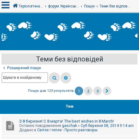
Теріологічна школа
форум Українського теріологічного товариства
Пошук
Теми без відповідей
В
х
і
д
Теми без відповідей
Р
е
Розширений пошук
є
с
т
р
а
1
2
3
Пошук дав 123 результатів
ц
і
я
Тем
Т
З 8 березня! С 8 марта! The best wishes in 8 March!
е
Останнє повідомлення
gaschak
«
Суб березня 08, 2014 9:14 am
м
Додано в
Світле і тепле - Просто разговоры
и
б