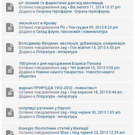
е
кіт лісовий та фауністичні дані від мисливців
з
Останнє повідомлення
zag
«
Вів лютого 11, 2014 10:37 pm
в
Додано в
Охорона теріофауни - Охрана териофауны
і
д
п
лесной кот в Крыму
о
Останнє повідомлення
PG
«
Пон грудня 09, 2013 8:23 pm
в
Додано в
Склад фауни, таксономія і номенклатура
і
д
е
Володимир Фрідман: еволюція, урбанізація, комунікація
й
Останнє повідомлення
zag
«
Пон жовтня 14, 2013 6:05 pm
Додано в
Література - литература
А
100-річчя з дня народження Бориса Попова
к
Останнє повідомлення
zag
«
Чет жовтня 10, 2013 9:55 pm
т
Додано в
Новини нашого товариства - Новости нашего
и
общества
в
н
журнал ПРИРОДА 1912-2012 - повнотекст
і
Останнє повідомлення
zag
«
Сер вересня 18, 2013 8:44 am
т
Додано в
Література - литература
е
м
и
популяції ратичних у Європі
Останнє повідомлення
zag
«
Нед червня 30, 2013 1:03 am
Додано в
Література - литература
П
о
Конкурс біологічних статей у Вікіпедії
ш
Останнє повідомлення
Shao
«
Нед червня 23, 2013 12:29 am
у