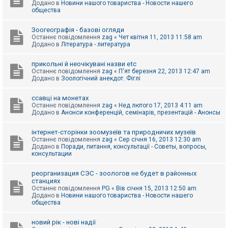
Додано в
Новини нашого товариства - Новости нашего
к
общества
Зоогеографія - базові огляди
Д
Останнє повідомлення
zag
«
Чет квітня 11, 2013 11:58 am
о
Додано в
Література - литература
п
о
м
прикольні й неочікувані назви etc
о
Останнє повідомлення
zag
«
П'ят березня 22, 2013 12:47 am
г
Додано в
Зоологічний анекдот. Фіглі
а
ссавці на монетах
Останнє повідомлення
zag
«
Нед лютого 17, 2013 4:11 am
Додано в
Анонси конференцій, семінарів, презентацій - Анонсы
інтернет-сторінки зоомузеїв та природничих музеїв
Останнє повідомлення
zag
«
Сер січня 16, 2013 12:30 am
Додано в
Поради, питання, консультації - Советы, вопросы,
консультации
реорганизация СЭС - зоологов не будет в районных
станциях
Останнє повідомлення
PG
«
Вів січня 15, 2013 12:50 am
Додано в
Новини нашого товариства - Новости нашего
общества
новий рік - нові надії