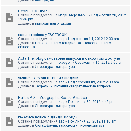
Перлы ХІХ школы
Останнє повідомлення
Игорь Мерзликин
«
Нед жовтня 28, 2012
12:46 pm
Додано в
приколи нашої школи
наша сторінка у FACEBOOK
Останнє повідомлення
zag
«
Нед жовтня 14, 2012 12:33 am
Додано в
Новини нашого товариства - Новости нашего
общества
Acta Theriologica - старые выпуски в открытом доступе
Останнє повідомлення
otocyon
«
Сер жовтня 10, 2012 9:50 am
Додано в
Література - литература
зміщення еконіш - вплив людини
Останнє повідомлення
zag
«
Нед вересня 09, 2012 2:39 am
Додано в
Теоретичні питання - теоретические вопросы
Pallas P. S. - Zoographia Rosso-Asiatica
Останнє повідомлення
zag
«
Пон липня 30, 2012 4:42 pm
Додано в
Література - литература
генетика вовка. підвиди. гібриди
Останнє повідомлення
zag
«
Пон липня 23, 2012 11:10 am
Додано в
Склад фауни, таксономія і номенклатура