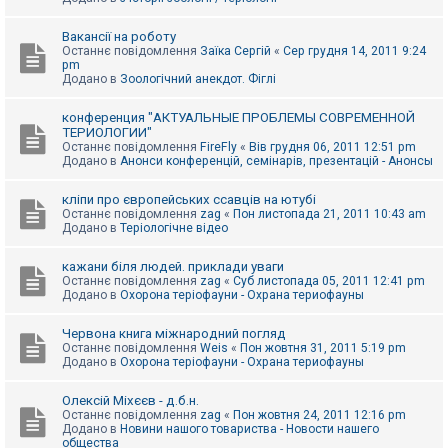
Вакансії на роботу
Останнє повідомлення
Заїка Сергій
«
Сер грудня 14, 2011 9:24
pm
Додано в
Зоологічний анекдот. Фіглі
конференция "АКТУАЛЬНЫЕ ПРОБЛЕМЫ СОВРЕМЕННОЙ
ТЕРИОЛОГИИ"
Останнє повідомлення
FireFly
«
Вів грудня 06, 2011 12:51 pm
Додано в
Анонси конференцій, семінарів, презентацій - Анонсы
кліпи про європейських ссавців на ютубі
Останнє повідомлення
zag
«
Пон листопада 21, 2011 10:43 am
Додано в
Теріологічне відео
кажани біля людей. приклади уваги
Останнє повідомлення
zag
«
Суб листопада 05, 2011 12:41 pm
Додано в
Охорона теріофауни - Охрана териофауны
Червона книга міжнародний погляд
Останнє повідомлення
Weis
«
Пон жовтня 31, 2011 5:19 pm
Додано в
Охорона теріофауни - Охрана териофауны
Олексій Міхєєв - д.б.н.
Останнє повідомлення
zag
«
Пон жовтня 24, 2011 12:16 pm
Додано в
Новини нашого товариства - Новости нашего
общества