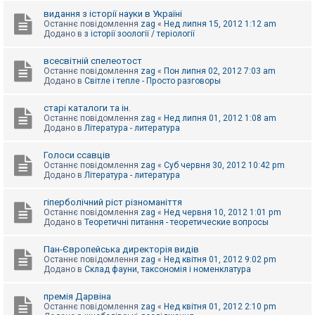
видання з історії науки в Україні
Останнє повідомлення
zag
«
Нед липня 15, 2012 1:12 am
Додано в
з історії зоології / теріології
всесвітній спелеотост
Останнє повідомлення
zag
«
Пон липня 02, 2012 7:03 am
Додано в
Світле і тепле - Просто разговоры
старі каталоги та ін.
Останнє повідомлення
zag
«
Нед липня 01, 2012 1:08 am
Додано в
Література - литература
Голоси ссавців
Останнє повідомлення
zag
«
Суб червня 30, 2012 10:42 pm
Додано в
Література - литература
гіперболічний ріст різноманіття
Останнє повідомлення
zag
«
Нед червня 10, 2012 1:01 pm
Додано в
Теоретичні питання - теоретические вопросы
Пан-Європейська директорія видів
Останнє повідомлення
zag
«
Нед квітня 01, 2012 9:02 pm
Додано в
Склад фауни, таксономія і номенклатура
премія Дарвіна
Останнє повідомлення
zag
«
Нед квітня 01, 2012 2:10 pm