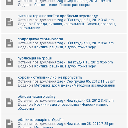
Останнє повідомлення
zag
«
Сер січня 02, 2013 1:49 pm
Додано в
Світле і тепле - Просто разговоры
питання термінології та проблеми перекладу
Останнє повідомлення
zag
«
П'ят грудня 21, 2012 3:41 pm
Додано в
Поради, питання, консультації - Советы, вопросы,
консультации
природнича термінологія
Останнє повідомлення
zag
«
П'ят грудня 21, 2012 9:41 am
Додано в
Критика, рецензії, відгуки, точка зору
публікація за гроші
Останнє повідомлення
zag
«
Чет грудня 13, 2012 9:56 pm
Додано в
Критика, рецензії, відгуки, точка зору
корсак - степовий лис: не пропустіть
Останнє повідомлення
zag
«
Сер грудня 05, 2012 11:53 pm
Додано в
Методика досліджень - Методика исследований
обнови нашого сайту
Останнє повідомлення
zag
«
Нед грудня 02, 2012 3:47 pm
Додано в
Новини нашого товариства - Новости нашего
общества
обліки клошарів в Україні
Останнє повідомлення
zag
«
Нед жовтня 28, 2012 7:25 pm
Додано в
Метафауна