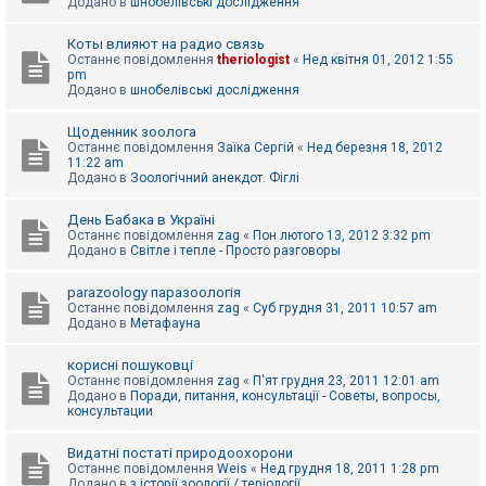
Додано в
шнобелівські дослідження
Коты влияют на радио связь
Останнє повідомлення
theriologist
«
Нед квітня 01, 2012 1:55
pm
Додано в
шнобелівські дослідження
Щоденник зоолога
Останнє повідомлення
Заїка Сергій
«
Нед березня 18, 2012
11:22 am
Додано в
Зоологічний анекдот. Фіглі
День Бабака в Україні
Останнє повідомлення
zag
«
Пон лютого 13, 2012 3:32 pm
Додано в
Світле і тепле - Просто разговоры
parazoology паразоологія
Останнє повідомлення
zag
«
Суб грудня 31, 2011 10:57 am
Додано в
Метафауна
корисні пошуковці
Останнє повідомлення
zag
«
П'ят грудня 23, 2011 12:01 am
Додано в
Поради, питання, консультації - Советы, вопросы,
консультации
Видатні постаті природоохорони
Останнє повідомлення
Weis
«
Нед грудня 18, 2011 1:28 pm
Додано в
з історії зоології / теріології