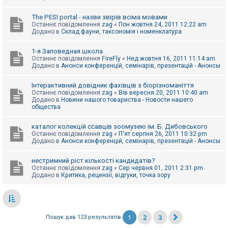
The PESI portal - назви звірів всіма мовами
Останнє повідомлення
zag
«
Пон жовтня 24, 2011 12:22 am
Додано в
Склад фауни, таксономія і номенклатура
1-я Заповедная школа
Останнє повідомлення
FireFly
«
Нед жовтня 16, 2011 11:14 am
Додано в
Анонси конференцій, семінарів, презентацій - Анонсы
Інтерактивний довідник фахівців з біорізноманіття
Останнє повідомлення
zag
«
Вів вересня 20, 2011 10:40 am
Додано в
Новини нашого товариства - Новости нашего
общества
каталог колекцій ссавців зоомузею ім. Б. Дибовського
Останнє повідомлення
zag
«
П'ят серпня 26, 2011 10:32 pm
Додано в
Анонси конференцій, семінарів, презентацій - Анонсы
нестримний ріст кількості кандидатів?
Останнє повідомлення
zag
«
Сер червня 01, 2011 2:31 pm
Додано в
Критика, рецензії, відгуки, точка зору
1
2
3
Пошук дав 123 результатів