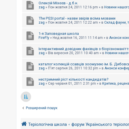
Олексій Міхєєв - д.б.н.
zag
»
Пон жовтня 24, 2011 12:16 pm
» в
Новини нашого
The PESI portal - назви звірів всіма мовами
zag
»
Пон жовтня 24, 2011 12:22 am
» в
Склад фауни, 
1-я Заповедная школа
FireFly
»
Нед жовтня 16, 2011 11:14 am
» в
Анонси конф
Інтерактивний довідник фахівців з біорізноманітт
zag
»
Вів вересня 20, 2011 10:40 am
» в
Новини нашого
каталог колекцій ссавців зоомузею ім. Б. Дибовс
zag
»
П'ят серпня 26, 2011 10:32 pm
» в
Анонси конфер
нестримний ріст кількості кандидатів?
zag
»
Сер червня 01, 2011 2:31 pm
» в
Критика, рецензі
Розширений пошук
Теріологічна школа
форум Українського теріоло