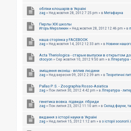
обліки клошарів в Україні
zag
»
Нед жовтня 28, 2012 7:25 pm
» в
Метафауна
Перлы ХІХ школы
Игорь Мерзликин
»
Нед жовтня 28, 2012 12:46 pm
» в
наша сторінка у FACEBOOK
zag
»
Нед жовтня 14, 2012 12:33 am
» в
Новини нашого
Acta Theriologica - старые выпуски в открытом д
otocyon
»
Сер жовтня 10, 2012 9:50 am
» в
Література 
зміщення еконіш - вплив людини
zag
»
Нед вересня 09, 2012 2:39 am
» в
Теоретичні пи
Pallas P. S. - Zoographia Rosso-Asiatica
zag
»
Пон липня 30, 2012 4:42 pm
» в
Література - лит
генетика вовка. підвиди. гібриди
zag
»
Пон липня 23, 2012 11:10 am
» в
Склад фауни, т
видання з історії науки в Україні
zag
»
Нед липня 15, 2012 1:12 am
» в
з історії зоології 