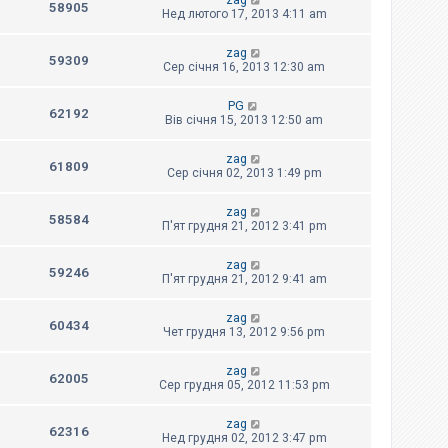
zag
58905
Нед лютого 17, 2013 4:11 am
zag
59309
Сер січня 16, 2013 12:30 am
PG
62192
Вів січня 15, 2013 12:50 am
zag
61809
Сер січня 02, 2013 1:49 pm
zag
58584
П'ят грудня 21, 2012 3:41 pm
zag
59246
П'ят грудня 21, 2012 9:41 am
zag
60434
Чет грудня 13, 2012 9:56 pm
zag
62005
Сер грудня 05, 2012 11:53 pm
zag
62316
Нед грудня 02, 2012 3:47 pm