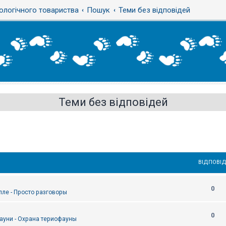
ологічного товариства
Пошук
Теми без відповідей
Теми без відповідей
ВІДПОВІД
0
епле - Просто разговоры
0
ауни - Охрана териофауны