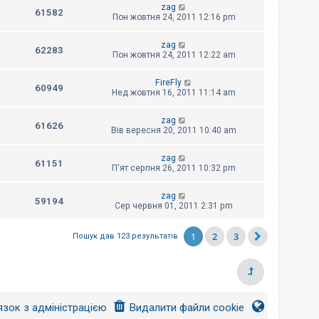
zag
61582
Пон жовтня 24, 2011 12:16 pm
zag
62283
Пон жовтня 24, 2011 12:22 am
FireFly
60949
Нед жовтня 16, 2011 11:14 am
zag
61626
Вів вересня 20, 2011 10:40 am
zag
61151
П'ят серпня 26, 2011 10:32 pm
zag
59194
Сер червня 01, 2011 2:31 pm
1
2
3
Пошук дав 123 результатів
язок з адміністрацією
Видалити файли cookie