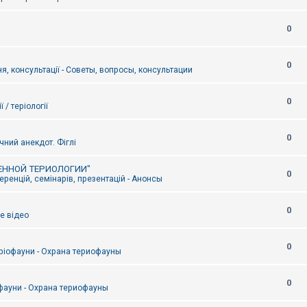
0
0
я, консультації - Советы, вопросы, консультации
0
ї / теріології
0
чний анекдот. Фіглі
ЕННОЙ ТЕРИОЛОГИИ"
0
ренцій, семінарів, презентацій - Анонсы
0
е відео
0
ріофауни - Охрана териофауны
0
фауни - Охрана териофауны