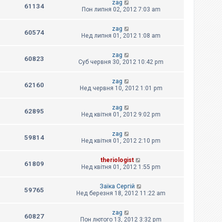
zag
61134
Пон липня 02, 2012 7:03 am
zag
60574
Нед липня 01, 2012 1:08 am
zag
60823
Суб червня 30, 2012 10:42 pm
zag
62160
Нед червня 10, 2012 1:01 pm
zag
62895
Нед квітня 01, 2012 9:02 pm
zag
59814
Нед квітня 01, 2012 2:10 pm
theriologist
61809
Нед квітня 01, 2012 1:55 pm
Заїка Сергій
59765
Нед березня 18, 2012 11:22 am
zag
60827
Пон лютого 13, 2012 3:32 pm