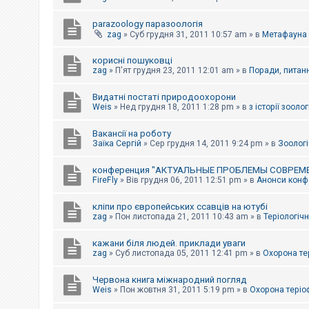
parazoology паразоологія
zag
»
Суб грудня 31, 2011 10:57 am
» в
Метафауна
корисні пошуковці
zag
»
П'ят грудня 23, 2011 12:01 am
» в
Поради, питанн
Видатні постаті природоохорони
Weis
»
Нед грудня 18, 2011 1:28 pm
» в
з історії зоологі
Вакансії на роботу
Заїка Сергій
»
Сер грудня 14, 2011 9:24 pm
» в
Зоологі
конференция "АКТУАЛЬНЫЕ ПРОБЛЕМЫ СОВРЕМ
FireFly
»
Вів грудня 06, 2011 12:51 pm
» в
Анонси конфе
кліпи про європейських ссавців на ютубі
zag
»
Пон листопада 21, 2011 10:43 am
» в
Теріологічн
кажани біля людей. приклади уваги
zag
»
Суб листопада 05, 2011 12:41 pm
» в
Охорона те
Червона книга міжнародний погляд
Weis
»
Пон жовтня 31, 2011 5:19 pm
» в
Охорона теріо