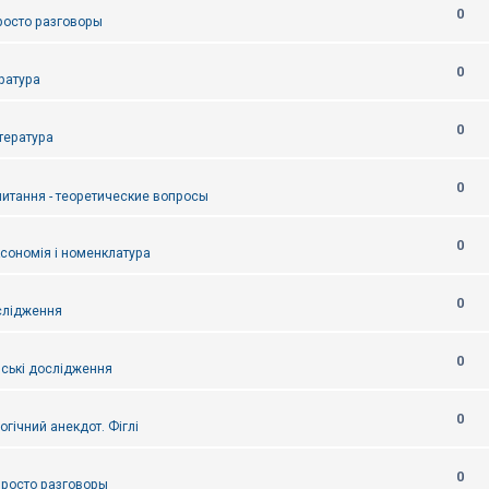
0
Просто разговоры
0
ература
0
итература
0
питання - теоретические вопросы
0
ксономія і номенклатура
0
слідження
0
ські дослідження
0
огічний анекдот. Фіглі
0
 Просто разговоры