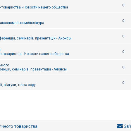
0
 товариства - Новости нашего общества
0
таксономія і номенклатура
0
еренцій, семінарів, презентацій - Анонсы
я
0
 товариства - Новости нашего общества
ького
0
енцій, семінарів, презентацій - Анонсы
0
ї, відгуки, точка зору
гічного товариства
Зв'