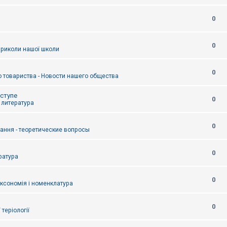
0
0
приколи нашої школи
0
 товариства - Новости нашего общества
оступе
0
- литература
0
тання - теоретические вопросы
0
ература
0
аксономія і номенклатура
0
/ теріології