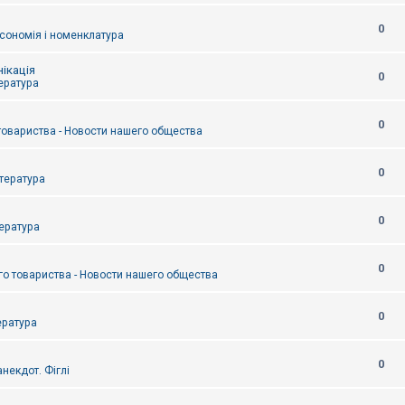
0
сономія і номенклатура
ікація
0
тература
0
товариства - Новости нашего общества
0
итература
0
тература
0
о товариства - Новости нашего общества
0
ература
0
некдот. Фіглі