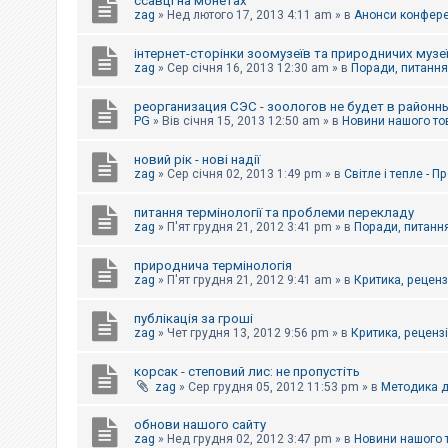
ссавці на монетах
к
zag
»
Нед лютого 17, 2013 4:11 am
» в
Анонси конферен
інтернет-сторінки зоомузеїв та природничих музе
Д
zag
»
Сер січня 16, 2013 12:30 am
» в
Поради, питання,
о
п
реорганизация СЭС - зоологов не будет в районн
о
PG
»
Вів січня 15, 2013 12:50 am
» в
Новини нашого то
м
о
г
новий рік - нові надії
а
zag
»
Сер січня 02, 2013 1:49 pm
» в
Світле і тепле - 
питання термінології та проблеми перекладу
zag
»
П'ят грудня 21, 2012 3:41 pm
» в
Поради, питання
природнича термінологія
zag
»
П'ят грудня 21, 2012 9:41 am
» в
Критика, рецензі
публікація за гроші
zag
»
Чет грудня 13, 2012 9:56 pm
» в
Критика, рецензії
корсак - степовий лис: не пропустіть
zag
»
Сер грудня 05, 2012 11:53 pm
» в
Методика д
обнови нашого сайту
zag
»
Нед грудня 02, 2012 3:47 pm
» в
Новини нашого 