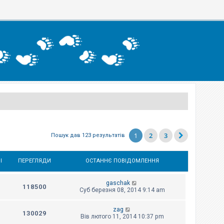
1
2
3
Пошук дав 123 результатів
І
ПЕРЕГЛЯДИ
ОСТАННЄ ПОВІДОМЛЕННЯ
gaschak
118500
Суб березня 08, 2014 9:14 am
zag
130029
Вів лютого 11, 2014 10:37 pm