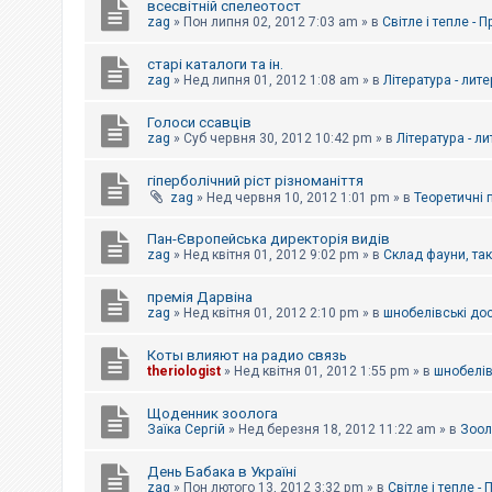
всесвітній спелеотост
zag
»
Пон липня 02, 2012 7:03 am
» в
Світле і тепле - 
старі каталоги та ін.
zag
»
Нед липня 01, 2012 1:08 am
» в
Література - лит
Голоси ссавців
zag
»
Суб червня 30, 2012 10:42 pm
» в
Література - л
гіперболічний ріст різноманіття
zag
»
Нед червня 10, 2012 1:01 pm
» в
Теоретичні 
Пан-Європейська директорія видів
zag
»
Нед квітня 01, 2012 9:02 pm
» в
Склад фауни, та
премія Дарвіна
zag
»
Нед квітня 01, 2012 2:10 pm
» в
шнобелівські до
Коты влияют на радио связь
theriologist
»
Нед квітня 01, 2012 1:55 pm
» в
шнобелів
Щоденник зоолога
Заїка Сергій
»
Нед березня 18, 2012 11:22 am
» в
Зоол
День Бабака в Україні
zag
»
Пон лютого 13, 2012 3:32 pm
» в
Світле і тепле -