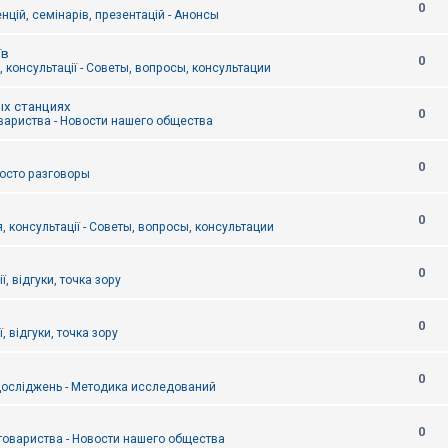
0
цій, семінарів, презентацій - Анонсы
їв
0
 консультації - Советы, вопросы, консультации
ых станциях
0
вариства - Новости нашего общества
0
Просто разговоры
0
, консультації - Советы, вопросы, консультации
0
ї, відгуки, точка зору
0
, відгуки, точка зору
0
осліджень - Методика исследований
0
товариства - Новости нашего общества