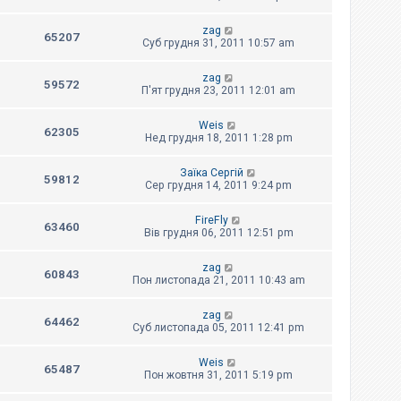
zag
65207
Суб грудня 31, 2011 10:57 am
zag
59572
П'ят грудня 23, 2011 12:01 am
Weis
62305
Нед грудня 18, 2011 1:28 pm
Заїка Сергій
59812
Сер грудня 14, 2011 9:24 pm
FireFly
63460
Вів грудня 06, 2011 12:51 pm
zag
60843
Пон листопада 21, 2011 10:43 am
zag
64462
Суб листопада 05, 2011 12:41 pm
Weis
65487
Пон жовтня 31, 2011 5:19 pm