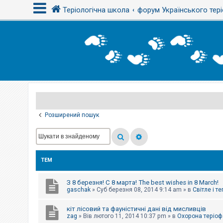
Теріологічна школа
форум Українського тері
В
х
і
д
Р
е
є
Розширений пошук
с
т
р
а
ц
і
ТЕМ
я
З 8 березня! С 8 марта! The best wishes in 8 March!
Т
gaschak
»
Суб березня 08, 2014 9:14 am
» в
Світле і т
е
м
кіт лісовий та фауністичні дані від мисливців
и
б
zag
»
Вів лютого 11, 2014 10:37 pm
» в
Охорона теріоф