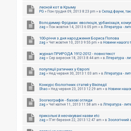
е
з
лесной кот в Крыму
в
PG
»
Пон грудня 09, 2013 8:23 pm
» в
Склад фауни, так
і
д
п
Володимир Фрідман: еволюція, урбанізація, комун
о
zag
»
Пон жовтня 14, 2013 6:05 pm
» в
Література - ли
в
і
д
100-річчя з дня народження Бориса Попова
е
zag
»
Чет жовтня 10, 2013 9:55 pm
» в
Новини нашого 
й
журнал ПРИРОДА 1912-2012 - повнотекст
zag
»
Сер вересня 18, 2013 8:44 am
» в
Література - л
А
к
популяції ратичних у Європі
т
и
zag
»
Нед червня 30, 2013 1:03 am
» в
Література - ли
в
н
Конкурс біологічних статей у Вікіпедії
і
Shao
»
Нед червня 23, 2013 12:29 am
» в
Новини нашог
т
е
м
Зоогеографія - базові огляди
и
zag
»
Чет квітня 11, 2013 11:58 am
» в
Література - лит
прикольні й неочікувані назви etc
П
zag
»
П'ят березня 22, 2013 12:47 am
» в
Зоологічний а
о
ш
у