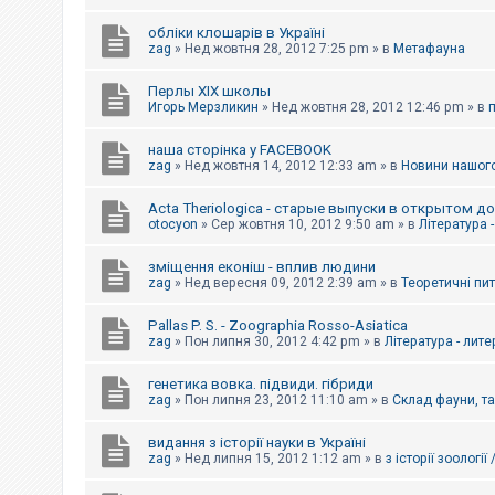
обліки клошарів в Україні
zag
»
Нед жовтня 28, 2012 7:25 pm
» в
Метафауна
Перлы ХІХ школы
Игорь Мерзликин
»
Нед жовтня 28, 2012 12:46 pm
» в
наша сторінка у FACEBOOK
zag
»
Нед жовтня 14, 2012 12:33 am
» в
Новини нашого
Acta Theriologica - старые выпуски в открытом д
otocyon
»
Сер жовтня 10, 2012 9:50 am
» в
Література 
зміщення еконіш - вплив людини
zag
»
Нед вересня 09, 2012 2:39 am
» в
Теоретичні пи
Pallas P. S. - Zoographia Rosso-Asiatica
zag
»
Пон липня 30, 2012 4:42 pm
» в
Література - лит
генетика вовка. підвиди. гібриди
zag
»
Пон липня 23, 2012 11:10 am
» в
Склад фауни, т
видання з історії науки в Україні
zag
»
Нед липня 15, 2012 1:12 am
» в
з історії зоології 