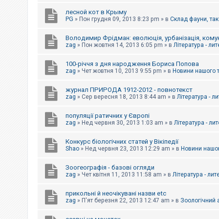
е
з
лесной кот в Крыму
в
PG
»
Пон грудня 09, 2013 8:23 pm
» в
Склад фауни, так
і
д
п
Володимир Фрідман: еволюція, урбанізація, комун
о
zag
»
Пон жовтня 14, 2013 6:05 pm
» в
Література - ли
в
і
д
100-річчя з дня народження Бориса Попова
е
zag
»
Чет жовтня 10, 2013 9:55 pm
» в
Новини нашого 
й
журнал ПРИРОДА 1912-2012 - повнотекст
zag
»
Сер вересня 18, 2013 8:44 am
» в
Література - л
А
к
популяції ратичних у Європі
т
и
zag
»
Нед червня 30, 2013 1:03 am
» в
Література - ли
в
н
Конкурс біологічних статей у Вікіпедії
і
Shao
»
Нед червня 23, 2013 12:29 am
» в
Новини нашог
т
е
м
Зоогеографія - базові огляди
и
zag
»
Чет квітня 11, 2013 11:58 am
» в
Література - лит
прикольні й неочікувані назви etc
П
zag
»
П'ят березня 22, 2013 12:47 am
» в
Зоологічний а
о
ш
у