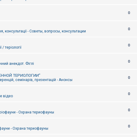
0
0
я, консультації - Советы, вопросы, консультации
0
ї / теріології
0
чний анекдот. Фіглі
ЕННОЙ ТЕРИОЛОГИИ"
0
ренцій, семінарів, презентацій - Анонсы
0
е відео
0
ріофауни - Охрана териофауны
0
фауни - Охрана териофауны