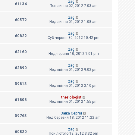
zag
61134
Пон липня 02, 2012 7:03 am
zag
60572
Нед липня 01, 2012 1:08 am
zag
60822
Суб червня 30, 2012 10:42 pm
zag
62160
Нед червня 10, 2012 1:01 pm
zag
62890
Нед квітня 01, 2012 9:02 pm
zag
59813
Нед квітня 01, 2012 2:10 pm
theriologist
61808
Нед квітня 01, 2012 1:55 pm
Заїка Сергій
59763
Нед березня 18, 2012 11:22 am
zag
60820
Пон лютого 13, 2012 3:32 pm