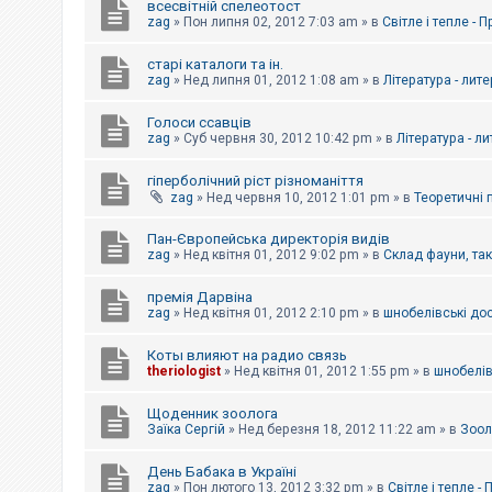
всесвітній спелеотост
zag
»
Пон липня 02, 2012 7:03 am
» в
Світле і тепле - 
старі каталоги та ін.
zag
»
Нед липня 01, 2012 1:08 am
» в
Література - лит
Голоси ссавців
zag
»
Суб червня 30, 2012 10:42 pm
» в
Література - л
гіперболічний ріст різноманіття
zag
»
Нед червня 10, 2012 1:01 pm
» в
Теоретичні 
Пан-Європейська директорія видів
zag
»
Нед квітня 01, 2012 9:02 pm
» в
Склад фауни, та
премія Дарвіна
zag
»
Нед квітня 01, 2012 2:10 pm
» в
шнобелівські до
Коты влияют на радио связь
theriologist
»
Нед квітня 01, 2012 1:55 pm
» в
шнобелів
Щоденник зоолога
Заїка Сергій
»
Нед березня 18, 2012 11:22 am
» в
Зоол
День Бабака в Україні
zag
»
Пон лютого 13, 2012 3:32 pm
» в
Світле і тепле -