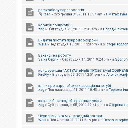
parazoology паразоологія
zag
»
Суб грудня 31, 2011 10:57 am
» в
Метафауна
корисні пошуковці
zag
»
П'ят грудня 23, 2011 12:01 am
» в
Поради, питанн
Видатні постаті природоохорони
Weis
»
Нед грудня 18, 2011 1:28 pm
» в
з історії зоологі
Вакансії на роботу
Заїка Сергій
»
Сер грудня 14, 2011 9:24 pm
» в
Зоологі
конференция "АКТУАЛЬНЫЕ ПРОБЛЕМЫ СОВРЕМ
FireFly
»
Вів грудня 06, 2011 12:51 pm
» в
Анонси конфе
кліпи про європейських ссавців на ютубі
zag
»
Пон листопада 21, 2011 10:43 am
» в
Теріологічн
кажани біля людей. приклади уваги
zag
»
Суб листопада 05, 2011 12:41 pm
» в
Охорона те
Червона книга міжнародний погляд
Weis
»
Пон жовтня 31, 2011 5:19 pm
» в
Охорона теріо