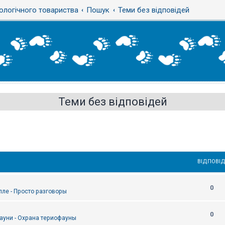
ологічного товариства
Пошук
Теми без відповідей
Теми без відповідей
ВІДПОВІД
0
епле - Просто разговоры
0
ауни - Охрана териофауны