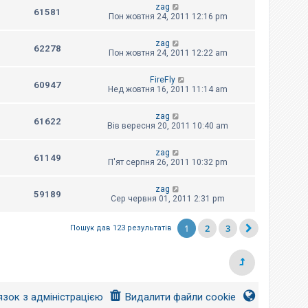
zag
61581
Пон жовтня 24, 2011 12:16 pm
zag
62278
Пон жовтня 24, 2011 12:22 am
FireFly
60947
Нед жовтня 16, 2011 11:14 am
zag
61622
Вів вересня 20, 2011 10:40 am
zag
61149
П'ят серпня 26, 2011 10:32 pm
zag
59189
Сер червня 01, 2011 2:31 pm
1
2
3
Пошук дав 123 результатів
язок з адміністрацією
Видалити файли cookie