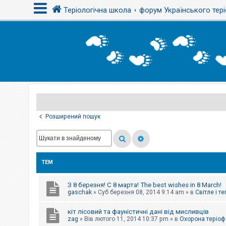
Теріологічна школа
форум Українського тері
В
х
і
д
Р
е
є
Розширений пошук
с
т
р
а
ц
і
ТЕМ
я
З 8 березня! С 8 марта! The best wishes in 8 March!
Т
gaschak
»
Суб березня 08, 2014 9:14 am
» в
Світле і т
е
м
кіт лісовий та фауністичні дані від мисливців
и
б
zag
»
Вів лютого 11, 2014 10:37 pm
» в
Охорона теріоф