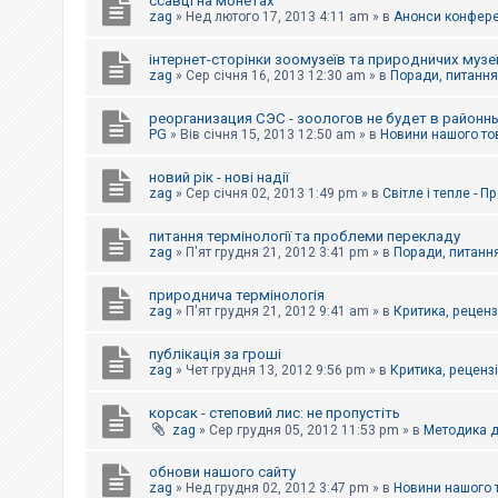
ссавці на монетах
к
zag
»
Нед лютого 17, 2013 4:11 am
» в
Анонси конферен
інтернет-сторінки зоомузеїв та природничих музе
Д
zag
»
Сер січня 16, 2013 12:30 am
» в
Поради, питання,
о
п
реорганизация СЭС - зоологов не будет в районн
о
PG
»
Вів січня 15, 2013 12:50 am
» в
Новини нашого то
м
о
г
новий рік - нові надії
а
zag
»
Сер січня 02, 2013 1:49 pm
» в
Світле і тепле - 
питання термінології та проблеми перекладу
zag
»
П'ят грудня 21, 2012 3:41 pm
» в
Поради, питання
природнича термінологія
zag
»
П'ят грудня 21, 2012 9:41 am
» в
Критика, рецензі
публікація за гроші
zag
»
Чет грудня 13, 2012 9:56 pm
» в
Критика, рецензії
корсак - степовий лис: не пропустіть
zag
»
Сер грудня 05, 2012 11:53 pm
» в
Методика д
обнови нашого сайту
zag
»
Нед грудня 02, 2012 3:47 pm
» в
Новини нашого 