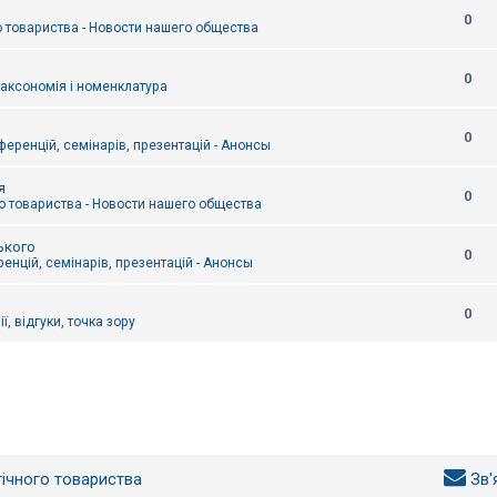
0
 товариства - Новости нашего общества
0
таксономія і номенклатура
0
еренцій, семінарів, презентацій - Анонсы
я
0
 товариства - Новости нашего общества
ького
0
енцій, семінарів, презентацій - Анонсы
0
ї, відгуки, точка зору
гічного товариства
Зв'