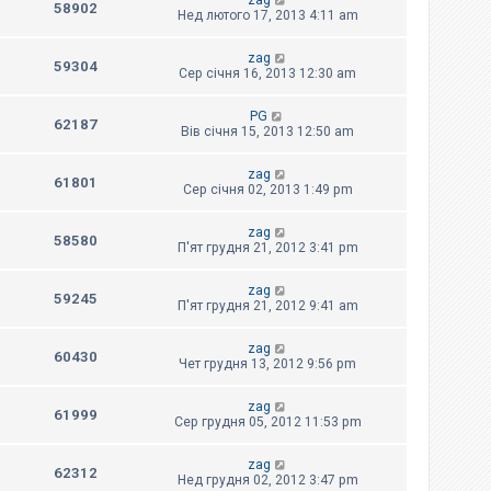
zag
58902
Нед лютого 17, 2013 4:11 am
zag
59304
Сер січня 16, 2013 12:30 am
PG
62187
Вів січня 15, 2013 12:50 am
zag
61801
Сер січня 02, 2013 1:49 pm
zag
58580
П'ят грудня 21, 2012 3:41 pm
zag
59245
П'ят грудня 21, 2012 9:41 am
zag
60430
Чет грудня 13, 2012 9:56 pm
zag
61999
Сер грудня 05, 2012 11:53 pm
zag
62312
Нед грудня 02, 2012 3:47 pm