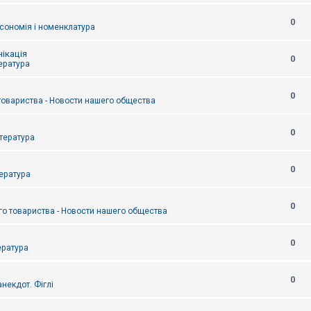
0
сономія і номенклатура
ікація
0
тература
0
товариства - Новости нашего общества
0
итература
0
тература
0
о товариства - Новости нашего общества
0
ература
0
некдот. Фіглі