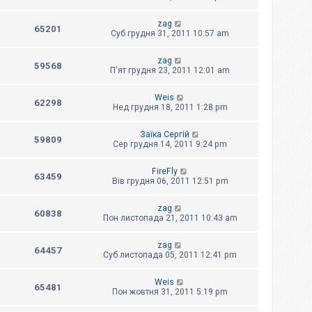
zag
65201
Суб грудня 31, 2011 10:57 am
zag
59568
П'ят грудня 23, 2011 12:01 am
Weis
62298
Нед грудня 18, 2011 1:28 pm
Заїка Сергій
59809
Сер грудня 14, 2011 9:24 pm
FireFly
63459
Вів грудня 06, 2011 12:51 pm
zag
60838
Пон листопада 21, 2011 10:43 am
zag
64457
Суб листопада 05, 2011 12:41 pm
Weis
65481
Пон жовтня 31, 2011 5:19 pm