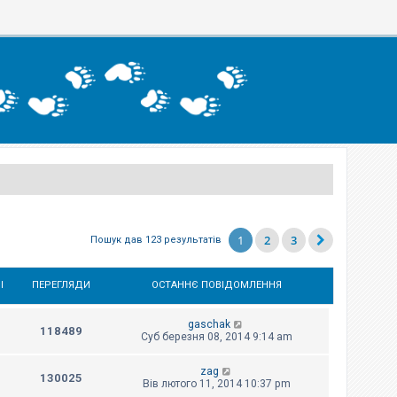
1
2
3
Пошук дав 123 результатів
І
ПЕРЕГЛЯДИ
ОСТАННЄ ПОВІДОМЛЕННЯ
gaschak
118489
Суб березня 08, 2014 9:14 am
zag
130025
Вів лютого 11, 2014 10:37 pm