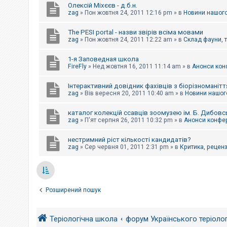
Олексій Міхєєв - д.б.н.
zag
»
Пон жовтня 24, 2011 12:16 pm
» в
Новини нашого
The PESI portal - назви звірів всіма мовами
zag
»
Пон жовтня 24, 2011 12:22 am
» в
Склад фауни, 
1-я Заповедная школа
FireFly
»
Нед жовтня 16, 2011 11:14 am
» в
Анонси конф
Інтерактивний довідник фахівців з біорізноманітт
zag
»
Вів вересня 20, 2011 10:40 am
» в
Новини нашого
каталог колекцій ссавців зоомузею ім. Б. Дибовс
zag
»
П'ят серпня 26, 2011 10:32 pm
» в
Анонси конфер
нестримний ріст кількості кандидатів?
zag
»
Сер червня 01, 2011 2:31 pm
» в
Критика, рецензі
Розширений пошук
Теріологічна школа
форум Українського теріоло