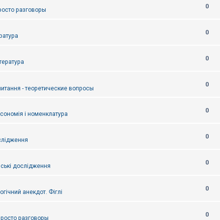
0
Просто разговоры
0
ература
0
итература
0
питання - теоретические вопросы
0
ксономія і номенклатура
0
слідження
0
ські дослідження
0
огічний анекдот. Фіглі
0
 Просто разговоры