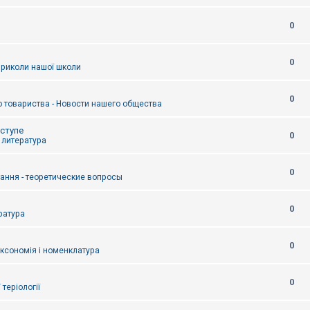
0
0
приколи нашої школи
0
 товариства - Новости нашего общества
оступе
0
- литература
0
тання - теоретические вопросы
0
ература
0
аксономія і номенклатура
0
/ теріології