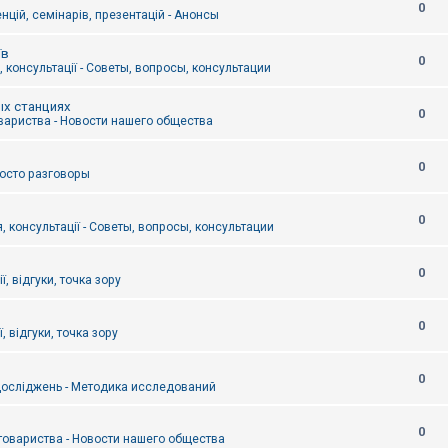
0
цій, семінарів, презентацій - Анонсы
їв
0
 консультації - Советы, вопросы, консультации
ых станциях
0
вариства - Новости нашего общества
0
Просто разговоры
0
, консультації - Советы, вопросы, консультации
0
ї, відгуки, точка зору
0
, відгуки, точка зору
0
осліджень - Методика исследований
0
товариства - Новости нашего общества