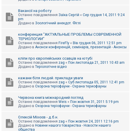
Вакансії на роботу
Останнє повідомлення
Заїка Сергій
«
Сер грудня 14, 2011 9:24
pm
Додано в
Зоологічний анекдот. Фіглі
конференция "АКТУАЛЬНЫЕ ПРОБЛЕМЫ СОВРЕМЕННОЙ
ТЕРИОЛОГИИ"
Останнє повідомлення
FireFly
«
Вів грудня 06, 2011 12:51 pm
Додано в
Анонси конференцій, семінарів, презентацій - Анонсы
кліпи про європейських ссавців на ютубі
Останнє повідомлення
zag
«
Пон листопада 21, 2011 10:43 am
Додано в
Теріологічне відео
кажани біля людей. приклади уваги
Останнє повідомлення
zag
«
Суб листопада 05, 2011 12:41 pm
Додано в
Охорона теріофауни - Охрана териофауны
Червона книга міжнародний погляд
Останнє повідомлення
Weis
«
Пон жовтня 31, 2011 5:19 pm
Додано в
Охорона теріофауни - Охрана териофауны
Олексій Міхєєв - д.б.н.
Останнє повідомлення
zag
«
Пон жовтня 24, 2011 12:16 pm
Додано в
Новини нашого товариства - Новости нашего
общества