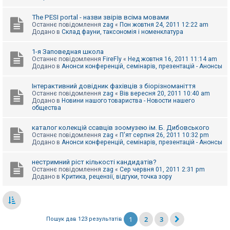
The PESI portal - назви звірів всіма мовами
Останнє повідомлення
zag
«
Пон жовтня 24, 2011 12:22 am
Додано в
Склад фауни, таксономія і номенклатура
1-я Заповедная школа
Останнє повідомлення
FireFly
«
Нед жовтня 16, 2011 11:14 am
Додано в
Анонси конференцій, семінарів, презентацій - Анонсы
Інтерактивний довідник фахівців з біорізноманіття
Останнє повідомлення
zag
«
Вів вересня 20, 2011 10:40 am
Додано в
Новини нашого товариства - Новости нашего
общества
каталог колекцій ссавців зоомузею ім. Б. Дибовського
Останнє повідомлення
zag
«
П'ят серпня 26, 2011 10:32 pm
Додано в
Анонси конференцій, семінарів, презентацій - Анонсы
нестримний ріст кількості кандидатів?
Останнє повідомлення
zag
«
Сер червня 01, 2011 2:31 pm
Додано в
Критика, рецензії, відгуки, точка зору
1
2
3
Пошук дав 123 результатів