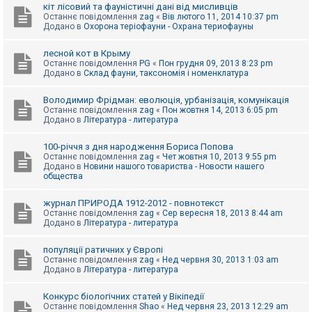
е
кіт лісовий та фауністичні дані від мисливців
з
Останнє повідомлення
zag
«
Вів лютого 11, 2014 10:37 pm
в
Додано в
Охорона теріофауни - Охрана териофауны
і
д
п
лесной кот в Крыму
о
Останнє повідомлення
PG
«
Пон грудня 09, 2013 8:23 pm
в
Додано в
Склад фауни, таксономія і номенклатура
і
д
е
Володимир Фрідман: еволюція, урбанізація, комунікація
й
Останнє повідомлення
zag
«
Пон жовтня 14, 2013 6:05 pm
Додано в
Література - литература
А
100-річчя з дня народження Бориса Попова
к
Останнє повідомлення
zag
«
Чет жовтня 10, 2013 9:55 pm
т
Додано в
Новини нашого товариства - Новости нашего
и
общества
в
н
журнал ПРИРОДА 1912-2012 - повнотекст
і
Останнє повідомлення
zag
«
Сер вересня 18, 2013 8:44 am
т
Додано в
Література - литература
е
м
и
популяції ратичних у Європі
Останнє повідомлення
zag
«
Нед червня 30, 2013 1:03 am
Додано в
Література - литература
П
о
Конкурс біологічних статей у Вікіпедії
ш
Останнє повідомлення
Shao
«
Нед червня 23, 2013 12:29 am
у