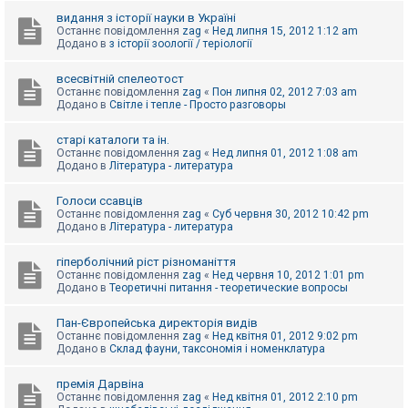
видання з історії науки в Україні
Останнє повідомлення
zag
«
Нед липня 15, 2012 1:12 am
Додано в
з історії зоології / теріології
всесвітній спелеотост
Останнє повідомлення
zag
«
Пон липня 02, 2012 7:03 am
Додано в
Світле і тепле - Просто разговоры
старі каталоги та ін.
Останнє повідомлення
zag
«
Нед липня 01, 2012 1:08 am
Додано в
Література - литература
Голоси ссавців
Останнє повідомлення
zag
«
Суб червня 30, 2012 10:42 pm
Додано в
Література - литература
гіперболічний ріст різноманіття
Останнє повідомлення
zag
«
Нед червня 10, 2012 1:01 pm
Додано в
Теоретичні питання - теоретические вопросы
Пан-Європейська директорія видів
Останнє повідомлення
zag
«
Нед квітня 01, 2012 9:02 pm
Додано в
Склад фауни, таксономія і номенклатура
премія Дарвіна
Останнє повідомлення
zag
«
Нед квітня 01, 2012 2:10 pm