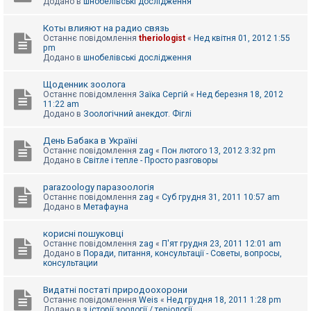
Додано в
шнобелівські дослідження
Коты влияют на радио связь
Останнє повідомлення
theriologist
«
Нед квітня 01, 2012 1:55
pm
Додано в
шнобелівські дослідження
Щоденник зоолога
Останнє повідомлення
Заїка Сергій
«
Нед березня 18, 2012
11:22 am
Додано в
Зоологічний анекдот. Фіглі
День Бабака в Україні
Останнє повідомлення
zag
«
Пон лютого 13, 2012 3:32 pm
Додано в
Світле і тепле - Просто разговоры
parazoology паразоологія
Останнє повідомлення
zag
«
Суб грудня 31, 2011 10:57 am
Додано в
Метафауна
корисні пошуковці
Останнє повідомлення
zag
«
П'ят грудня 23, 2011 12:01 am
Додано в
Поради, питання, консультації - Советы, вопросы,
консультации
Видатні постаті природоохорони
Останнє повідомлення
Weis
«
Нед грудня 18, 2011 1:28 pm
Додано в
з історії зоології / теріології