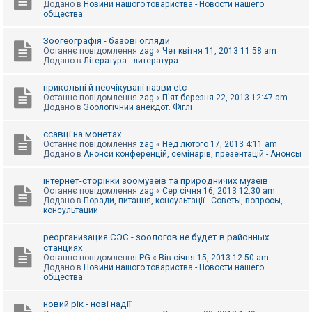
Додано в
Новини нашого товариства - Новости нашего
к
общества
Зоогеографія - базові огляди
Д
Останнє повідомлення
zag
«
Чет квітня 11, 2013 11:58 am
о
Додано в
Література - литература
п
о
м
прикольні й неочікувані назви etc
о
Останнє повідомлення
zag
«
П'ят березня 22, 2013 12:47 am
г
Додано в
Зоологічний анекдот. Фіглі
а
ссавці на монетах
Останнє повідомлення
zag
«
Нед лютого 17, 2013 4:11 am
Додано в
Анонси конференцій, семінарів, презентацій - Анонсы
інтернет-сторінки зоомузеїв та природничих музеїв
Останнє повідомлення
zag
«
Сер січня 16, 2013 12:30 am
Додано в
Поради, питання, консультації - Советы, вопросы,
консультации
реорганизация СЭС - зоологов не будет в районных
станциях
Останнє повідомлення
PG
«
Вів січня 15, 2013 12:50 am
Додано в
Новини нашого товариства - Новости нашего
общества
новий рік - нові надії