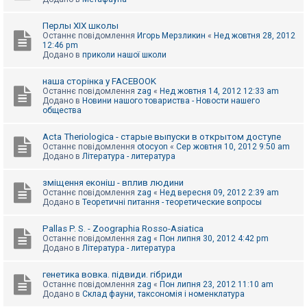
Перлы ХІХ школы
Останнє повідомлення
Игорь Мерзликин
«
Нед жовтня 28, 2012
12:46 pm
Додано в
приколи нашої школи
наша сторінка у FACEBOOK
Останнє повідомлення
zag
«
Нед жовтня 14, 2012 12:33 am
Додано в
Новини нашого товариства - Новости нашего
общества
Acta Theriologica - старые выпуски в открытом доступе
Останнє повідомлення
otocyon
«
Сер жовтня 10, 2012 9:50 am
Додано в
Література - литература
зміщення еконіш - вплив людини
Останнє повідомлення
zag
«
Нед вересня 09, 2012 2:39 am
Додано в
Теоретичні питання - теоретические вопросы
Pallas P. S. - Zoographia Rosso-Asiatica
Останнє повідомлення
zag
«
Пон липня 30, 2012 4:42 pm
Додано в
Література - литература
генетика вовка. підвиди. гібриди
Останнє повідомлення
zag
«
Пон липня 23, 2012 11:10 am
Додано в
Склад фауни, таксономія і номенклатура