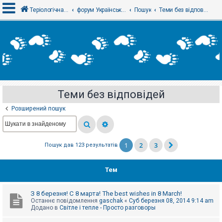
Теріологічна школа
форум Українського теріологічного товариства
Пошук
Теми без відповідей
В
х
і
д
Теми без відповідей
Р
е
Розширений пошук
є
с
т
р
а
1
2
3
Пошук дав 123 результатів
ц
і
я
Тем
Т
З 8 березня! С 8 марта! The best wishes in 8 March!
е
Останнє повідомлення
gaschak
«
Суб березня 08, 2014 9:14 am
м
Додано в
Світле і тепле - Просто разговоры
и
б