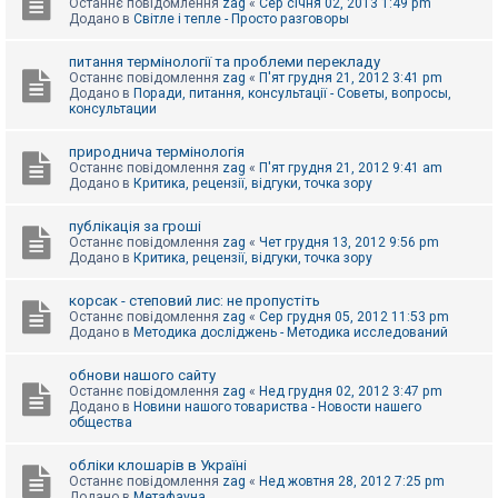
Останнє повідомлення
zag
«
Сер січня 02, 2013 1:49 pm
Додано в
Світле і тепле - Просто разговоры
питання термінології та проблеми перекладу
Останнє повідомлення
zag
«
П'ят грудня 21, 2012 3:41 pm
Додано в
Поради, питання, консультації - Советы, вопросы,
консультации
природнича термінологія
Останнє повідомлення
zag
«
П'ят грудня 21, 2012 9:41 am
Додано в
Критика, рецензії, відгуки, точка зору
публікація за гроші
Останнє повідомлення
zag
«
Чет грудня 13, 2012 9:56 pm
Додано в
Критика, рецензії, відгуки, точка зору
корсак - степовий лис: не пропустіть
Останнє повідомлення
zag
«
Сер грудня 05, 2012 11:53 pm
Додано в
Методика досліджень - Методика исследований
обнови нашого сайту
Останнє повідомлення
zag
«
Нед грудня 02, 2012 3:47 pm
Додано в
Новини нашого товариства - Новости нашего
общества
обліки клошарів в Україні
Останнє повідомлення
zag
«
Нед жовтня 28, 2012 7:25 pm
Додано в
Метафауна