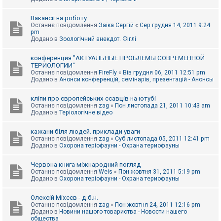
Вакансії на роботу
Останнє повідомлення
Заїка Сергій
«
Сер грудня 14, 2011 9:24
pm
Додано в
Зоологічний анекдот. Фіглі
конференция "АКТУАЛЬНЫЕ ПРОБЛЕМЫ СОВРЕМЕННОЙ
ТЕРИОЛОГИИ"
Останнє повідомлення
FireFly
«
Вів грудня 06, 2011 12:51 pm
Додано в
Анонси конференцій, семінарів, презентацій - Анонсы
кліпи про європейських ссавців на ютубі
Останнє повідомлення
zag
«
Пон листопада 21, 2011 10:43 am
Додано в
Теріологічне відео
кажани біля людей. приклади уваги
Останнє повідомлення
zag
«
Суб листопада 05, 2011 12:41 pm
Додано в
Охорона теріофауни - Охрана териофауны
Червона книга міжнародний погляд
Останнє повідомлення
Weis
«
Пон жовтня 31, 2011 5:19 pm
Додано в
Охорона теріофауни - Охрана териофауны
Олексій Міхєєв - д.б.н.
Останнє повідомлення
zag
«
Пон жовтня 24, 2011 12:16 pm
Додано в
Новини нашого товариства - Новости нашего
общества