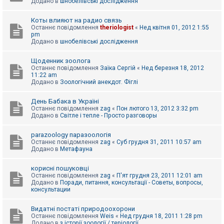
Додано в
шнобелівські дослідження
Коты влияют на радио связь
Останнє повідомлення
theriologist
«
Нед квітня 01, 2012 1:55
pm
Додано в
шнобелівські дослідження
Щоденник зоолога
Останнє повідомлення
Заїка Сергій
«
Нед березня 18, 2012
11:22 am
Додано в
Зоологічний анекдот. Фіглі
День Бабака в Україні
Останнє повідомлення
zag
«
Пон лютого 13, 2012 3:32 pm
Додано в
Світле і тепле - Просто разговоры
parazoology паразоологія
Останнє повідомлення
zag
«
Суб грудня 31, 2011 10:57 am
Додано в
Метафауна
корисні пошуковці
Останнє повідомлення
zag
«
П'ят грудня 23, 2011 12:01 am
Додано в
Поради, питання, консультації - Советы, вопросы,
консультации
Видатні постаті природоохорони
Останнє повідомлення
Weis
«
Нед грудня 18, 2011 1:28 pm
Додано в
з історії зоології / теріології