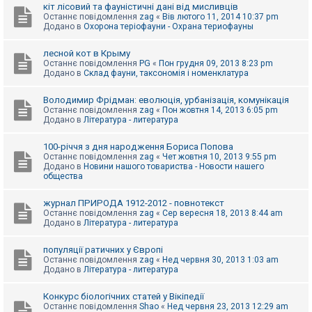
е
кіт лісовий та фауністичні дані від мисливців
з
Останнє повідомлення
zag
«
Вів лютого 11, 2014 10:37 pm
в
Додано в
Охорона теріофауни - Охрана териофауны
і
д
п
лесной кот в Крыму
о
Останнє повідомлення
PG
«
Пон грудня 09, 2013 8:23 pm
в
Додано в
Склад фауни, таксономія і номенклатура
і
д
е
Володимир Фрідман: еволюція, урбанізація, комунікація
й
Останнє повідомлення
zag
«
Пон жовтня 14, 2013 6:05 pm
Додано в
Література - литература
А
100-річчя з дня народження Бориса Попова
к
Останнє повідомлення
zag
«
Чет жовтня 10, 2013 9:55 pm
т
Додано в
Новини нашого товариства - Новости нашего
и
общества
в
н
журнал ПРИРОДА 1912-2012 - повнотекст
і
Останнє повідомлення
zag
«
Сер вересня 18, 2013 8:44 am
т
Додано в
Література - литература
е
м
и
популяції ратичних у Європі
Останнє повідомлення
zag
«
Нед червня 30, 2013 1:03 am
Додано в
Література - литература
П
о
Конкурс біологічних статей у Вікіпедії
ш
Останнє повідомлення
Shao
«
Нед червня 23, 2013 12:29 am
у