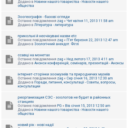
Додано в
Новини нашого товариства - Новости нашего
к
общества
Зоогеографія - базові огляди
Д
Останнє повідомлення
zag
«
Чет квітня 11, 2013 11:58 am
о
Додано в
Література - литература
п
о
м
прикольні й неочікувані назви etc
о
Останнє повідомлення
zag
«
П'ят березня 22, 2013 12:47 am
г
Додано в
Зоологічний анекдот. Фіглі
а
ссавці на монетах
Останнє повідомлення
zag
«
Нед лютого 17, 2013 4:11 am
Додано в
Анонси конференцій, семінарів, презентацій - Анонсы
інтернет-сторінки зоомузеїв та природничих музеїв
Останнє повідомлення
zag
«
Сер січня 16, 2013 12:30 am
Додано в
Поради, питання, консультації - Советы, вопросы,
консультации
реорганизация СЭС - зоологов не будет в районных
станциях
Останнє повідомлення
PG
«
Вів січня 15, 2013 12:50 am
Додано в
Новини нашого товариства - Новости нашего
общества
новий рік - нові надії