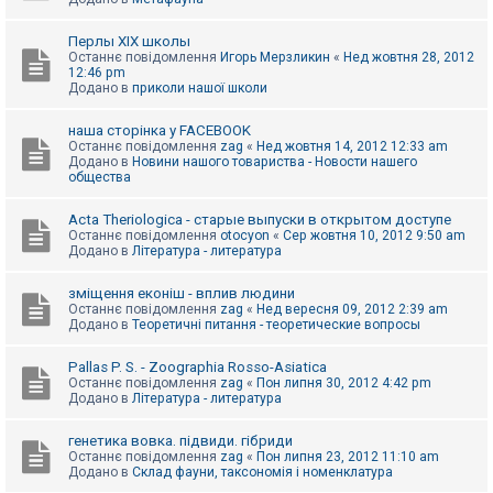
Перлы ХІХ школы
Останнє повідомлення
Игорь Мерзликин
«
Нед жовтня 28, 2012
12:46 pm
Додано в
приколи нашої школи
наша сторінка у FACEBOOK
Останнє повідомлення
zag
«
Нед жовтня 14, 2012 12:33 am
Додано в
Новини нашого товариства - Новости нашего
общества
Acta Theriologica - старые выпуски в открытом доступе
Останнє повідомлення
otocyon
«
Сер жовтня 10, 2012 9:50 am
Додано в
Література - литература
зміщення еконіш - вплив людини
Останнє повідомлення
zag
«
Нед вересня 09, 2012 2:39 am
Додано в
Теоретичні питання - теоретические вопросы
Pallas P. S. - Zoographia Rosso-Asiatica
Останнє повідомлення
zag
«
Пон липня 30, 2012 4:42 pm
Додано в
Література - литература
генетика вовка. підвиди. гібриди
Останнє повідомлення
zag
«
Пон липня 23, 2012 11:10 am
Додано в
Склад фауни, таксономія і номенклатура