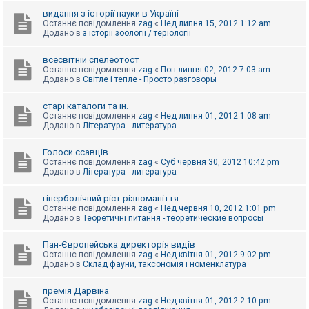
видання з історії науки в Україні
Останнє повідомлення
zag
«
Нед липня 15, 2012 1:12 am
Додано в
з історії зоології / теріології
всесвітній спелеотост
Останнє повідомлення
zag
«
Пон липня 02, 2012 7:03 am
Додано в
Світле і тепле - Просто разговоры
старі каталоги та ін.
Останнє повідомлення
zag
«
Нед липня 01, 2012 1:08 am
Додано в
Література - литература
Голоси ссавців
Останнє повідомлення
zag
«
Суб червня 30, 2012 10:42 pm
Додано в
Література - литература
гіперболічний ріст різноманіття
Останнє повідомлення
zag
«
Нед червня 10, 2012 1:01 pm
Додано в
Теоретичні питання - теоретические вопросы
Пан-Європейська директорія видів
Останнє повідомлення
zag
«
Нед квітня 01, 2012 9:02 pm
Додано в
Склад фауни, таксономія і номенклатура
премія Дарвіна
Останнє повідомлення
zag
«
Нед квітня 01, 2012 2:10 pm