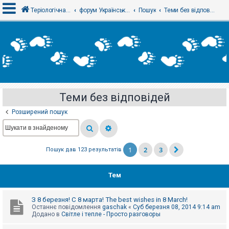
Теріологічна школа
форум Українського теріологічного товариства
Пошук
Теми без відповідей
В
х
і
д
Теми без відповідей
Р
е
Розширений пошук
є
с
т
р
а
1
2
3
Пошук дав 123 результатів
ц
і
я
Тем
Т
З 8 березня! С 8 марта! The best wishes in 8 March!
е
Останнє повідомлення
gaschak
«
Суб березня 08, 2014 9:14 am
м
Додано в
Світле і тепле - Просто разговоры
и
б