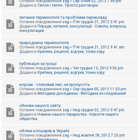
Останнє повідомлення
zag
«
Сер січня 02, 2013 1:49 pm
Додано в
Світле і тепле - Просто разговоры
питання термінології та проблеми перекладу
Останнє повідомлення
zag
«
П'ят грудня 21, 2012 3:41 pm
Додано в
Поради, питання, консультації - Советы, вопросы,
консультации
природнича термінологія
Останнє повідомлення
zag
«
П'ят грудня 21, 2012 9:41 am
Додано в
Критика, рецензії, відгуки, точка зору
публікація за гроші
Останнє повідомлення
zag
«
Чет грудня 13, 2012 9:56 pm
Додано в
Критика, рецензії, відгуки, точка зору
корсак - степовий лис: не пропустіть
Останнє повідомлення
zag
«
Сер грудня 05, 2012 11:53 pm
Додано в
Методика досліджень - Методика исследований
обнови нашого сайту
Останнє повідомлення
zag
«
Нед грудня 02, 2012 3:47 pm
Додано в
Новини нашого товариства - Новости нашего
общества
обліки клошарів в Україні
Останнє повідомлення
zag
«
Нед жовтня 28, 2012 7:25 pm
Додано в
Метафауна