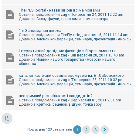
The PESI portal - назви звірів всіма мовами
Останнє повідомлення
zag
«
Пон жовтня 24, 2011 12:22 am
Додано в
Склад фауни, таксономія і номенклатура
1-я Заповедная школа
Останнє повідомлення
FireFly
«
Нед жовтня 16, 2011 11:14 am
Додано в
Анонси конференцій, семінарів, презентацій - Анонсы
Інтерактивний довідник фахівців з біорізноманіття
Останнє повідомлення
zag
«
Вів вересня 20, 2011 10:40 am
Додано в
Новини нашого товариства - Новости нашего
общества
каталог колекцій ссавців зоомузею ім. Б. Дибовського
Останнє повідомлення
zag
«
П'ят серпня 26, 2011 10:32 pm
Додано в
Анонси конференцій, семінарів, презентацій - Анонсы
нестримний ріст кількості кандидатів?
Останнє повідомлення
zag
«
Сер червня 01, 2011 2:31 pm
Додано в
Критика, рецензії, відгуки, точка зору
1
2
3
Пошук дав 123 результатів