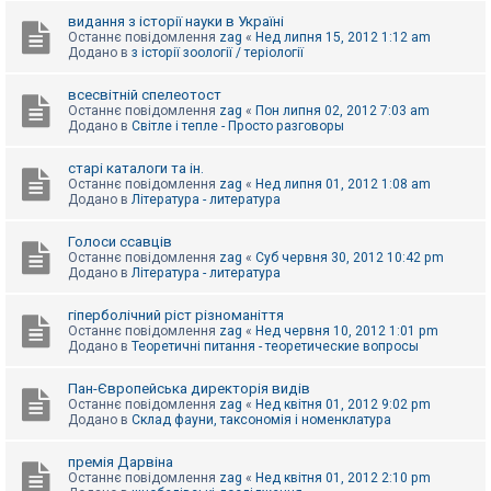
видання з історії науки в Україні
Останнє повідомлення
zag
«
Нед липня 15, 2012 1:12 am
Додано в
з історії зоології / теріології
всесвітній спелеотост
Останнє повідомлення
zag
«
Пон липня 02, 2012 7:03 am
Додано в
Світле і тепле - Просто разговоры
старі каталоги та ін.
Останнє повідомлення
zag
«
Нед липня 01, 2012 1:08 am
Додано в
Література - литература
Голоси ссавців
Останнє повідомлення
zag
«
Суб червня 30, 2012 10:42 pm
Додано в
Література - литература
гіперболічний ріст різноманіття
Останнє повідомлення
zag
«
Нед червня 10, 2012 1:01 pm
Додано в
Теоретичні питання - теоретические вопросы
Пан-Європейська директорія видів
Останнє повідомлення
zag
«
Нед квітня 01, 2012 9:02 pm
Додано в
Склад фауни, таксономія і номенклатура
премія Дарвіна
Останнє повідомлення
zag
«
Нед квітня 01, 2012 2:10 pm