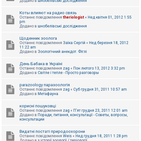
Додано в
шнобелівські дослідження
Коты влияют на радио связь
Останнє повідомлення
theriologist
«
Нед квітня 01, 2012 1:55
pm
Додано в
шнобелівські дослідження
Щоденник зоолога
Останнє повідомлення
Заїка Сергій
«
Нед березня 18, 2012
11:22 am
Додано в
Зоологічний анекдот. Фіглі
День Бабака в Україні
Останнє повідомлення
zag
«
Пон лютого 13, 2012 3:32 pm
Додано в
Світле і тепле - Просто разговоры
parazoology паразоологія
Останнє повідомлення
zag
«
Суб грудня 31, 2011 10:57 am
Додано в
Метафауна
корисні пошуковці
Останнє повідомлення
zag
«
П'ят грудня 23, 2011 12:01 am
Додано в
Поради, питання, консультації - Советы, вопросы,
консультации
Видатні постаті природоохорони
Останнє повідомлення
Weis
«
Нед грудня 18, 2011 1:28 pm
Додано в
з історії зоології / теріології