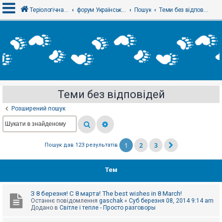
Теріологічна школа
форум Українського теріологічного товариства
Пошук
Теми без відповідей
В
х
і
д
Теми без відповідей
Р
е
Розширений пошук
є
с
т
р
а
1
2
3
Пошук дав 123 результатів
ц
і
я
Тем
Т
З 8 березня! С 8 марта! The best wishes in 8 March!
е
Останнє повідомлення
gaschak
«
Суб березня 08, 2014 9:14 am
м
Додано в
Світле і тепле - Просто разговоры
и
б