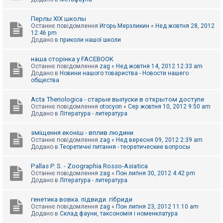
Перлы ХІХ школы
Останнє повідомлення
Игорь Мерзликин
«
Нед жовтня 28, 2012
12:46 pm
Додано в
приколи нашої школи
наша сторінка у FACEBOOK
Останнє повідомлення
zag
«
Нед жовтня 14, 2012 12:33 am
Додано в
Новини нашого товариства - Новости нашего
общества
Acta Theriologica - старые выпуски в открытом доступе
Останнє повідомлення
otocyon
«
Сер жовтня 10, 2012 9:50 am
Додано в
Література - литература
зміщення еконіш - вплив людини
Останнє повідомлення
zag
«
Нед вересня 09, 2012 2:39 am
Додано в
Теоретичні питання - теоретические вопросы
Pallas P. S. - Zoographia Rosso-Asiatica
Останнє повідомлення
zag
«
Пон липня 30, 2012 4:42 pm
Додано в
Література - литература
генетика вовка. підвиди. гібриди
Останнє повідомлення
zag
«
Пон липня 23, 2012 11:10 am
Додано в
Склад фауни, таксономія і номенклатура