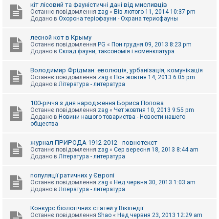
е
кіт лісовий та фауністичні дані від мисливців
з
Останнє повідомлення
zag
«
Вів лютого 11, 2014 10:37 pm
в
Додано в
Охорона теріофауни - Охрана териофауны
і
д
п
лесной кот в Крыму
о
Останнє повідомлення
PG
«
Пон грудня 09, 2013 8:23 pm
в
Додано в
Склад фауни, таксономія і номенклатура
і
д
е
Володимир Фрідман: еволюція, урбанізація, комунікація
й
Останнє повідомлення
zag
«
Пон жовтня 14, 2013 6:05 pm
Додано в
Література - литература
А
100-річчя з дня народження Бориса Попова
к
Останнє повідомлення
zag
«
Чет жовтня 10, 2013 9:55 pm
т
Додано в
Новини нашого товариства - Новости нашего
и
общества
в
н
журнал ПРИРОДА 1912-2012 - повнотекст
і
Останнє повідомлення
zag
«
Сер вересня 18, 2013 8:44 am
т
Додано в
Література - литература
е
м
и
популяції ратичних у Європі
Останнє повідомлення
zag
«
Нед червня 30, 2013 1:03 am
Додано в
Література - литература
П
о
Конкурс біологічних статей у Вікіпедії
ш
Останнє повідомлення
Shao
«
Нед червня 23, 2013 12:29 am
у