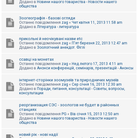
Додано в
Новини нашого товариства - Новости нашего
к
общества
Зоогеографія - базові огляди
Д
Останнє повідомлення
zag
«
Чет квітня 11, 2013 11:58 am
о
Додано в
Література - литература
п
о
м
прикольні й неочікувані назви etc
о
Останнє повідомлення
zag
«
П'ят березня 22, 2013 12:47 am
г
Додано в
Зоологічний анекдот. Фіглі
а
ссавці на монетах
Останнє повідомлення
zag
«
Нед лютого 17, 2013 4:11 am
Додано в
Анонси конференцій, семінарів, презентацій - Анонсы
інтернет-сторінки зоомузеїв та природничих музеїв
Останнє повідомлення
zag
«
Сер січня 16, 2013 12:30 am
Додано в
Поради, питання, консультації - Советы, вопросы,
консультации
реорганизация СЭС - зоологов не будет в районных
станциях
Останнє повідомлення
PG
«
Вів січня 15, 2013 12:50 am
Додано в
Новини нашого товариства - Новости нашего
общества
новий рік - нові надії