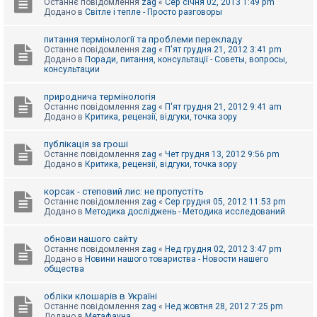
Останнє повідомлення
zag
«
Сер січня 02, 2013 1:49 pm
Додано в
Світле і тепле - Просто разговоры
питання термінології та проблеми перекладу
Останнє повідомлення
zag
«
П'ят грудня 21, 2012 3:41 pm
Додано в
Поради, питання, консультації - Советы, вопросы,
консультации
природнича термінологія
Останнє повідомлення
zag
«
П'ят грудня 21, 2012 9:41 am
Додано в
Критика, рецензії, відгуки, точка зору
публікація за гроші
Останнє повідомлення
zag
«
Чет грудня 13, 2012 9:56 pm
Додано в
Критика, рецензії, відгуки, точка зору
корсак - степовий лис: не пропустіть
Останнє повідомлення
zag
«
Сер грудня 05, 2012 11:53 pm
Додано в
Методика досліджень - Методика исследований
обнови нашого сайту
Останнє повідомлення
zag
«
Нед грудня 02, 2012 3:47 pm
Додано в
Новини нашого товариства - Новости нашего
общества
обліки клошарів в Україні
Останнє повідомлення
zag
«
Нед жовтня 28, 2012 7:25 pm
Додано в
Метафауна