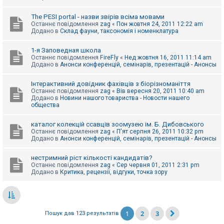
The PESI portal - назви звірів всіма мовами
Останнє повідомлення
zag
«
Пон жовтня 24, 2011 12:22 am
Додано в
Склад фауни, таксономія і номенклатура
1-я Заповедная школа
Останнє повідомлення
FireFly
«
Нед жовтня 16, 2011 11:14 am
Додано в
Анонси конференцій, семінарів, презентацій - Анонсы
Інтерактивний довідник фахівців з біорізноманіття
Останнє повідомлення
zag
«
Вів вересня 20, 2011 10:40 am
Додано в
Новини нашого товариства - Новости нашего
общества
каталог колекцій ссавців зоомузею ім. Б. Дибовського
Останнє повідомлення
zag
«
П'ят серпня 26, 2011 10:32 pm
Додано в
Анонси конференцій, семінарів, презентацій - Анонсы
нестримний ріст кількості кандидатів?
Останнє повідомлення
zag
«
Сер червня 01, 2011 2:31 pm
Додано в
Критика, рецензії, відгуки, точка зору
1
2
3
Пошук дав 123 результатів