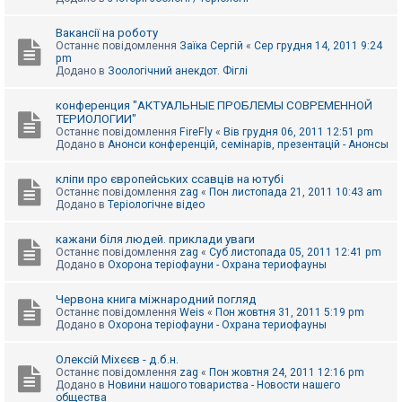
Вакансії на роботу
Останнє повідомлення
Заїка Сергій
«
Сер грудня 14, 2011 9:24
pm
Додано в
Зоологічний анекдот. Фіглі
конференция "АКТУАЛЬНЫЕ ПРОБЛЕМЫ СОВРЕМЕННОЙ
ТЕРИОЛОГИИ"
Останнє повідомлення
FireFly
«
Вів грудня 06, 2011 12:51 pm
Додано в
Анонси конференцій, семінарів, презентацій - Анонсы
кліпи про європейських ссавців на ютубі
Останнє повідомлення
zag
«
Пон листопада 21, 2011 10:43 am
Додано в
Теріологічне відео
кажани біля людей. приклади уваги
Останнє повідомлення
zag
«
Суб листопада 05, 2011 12:41 pm
Додано в
Охорона теріофауни - Охрана териофауны
Червона книга міжнародний погляд
Останнє повідомлення
Weis
«
Пон жовтня 31, 2011 5:19 pm
Додано в
Охорона теріофауни - Охрана териофауны
Олексій Міхєєв - д.б.н.
Останнє повідомлення
zag
«
Пон жовтня 24, 2011 12:16 pm
Додано в
Новини нашого товариства - Новости нашего
общества