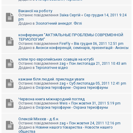
Вакансії на роботу
Останнє повідомлення
Заїка Сергій
«
Сер грудня 14, 2011 9:24
pm
Додано в
Зоологічний анекдот. Фіглі
конференция "АКТУАЛЬНЫЕ ПРОБЛЕМЫ СОВРЕМЕННОЙ
ТЕРИОЛОГИИ"
Останнє повідомлення
FireFly
«
Вів грудня 06, 2011 12:51 pm
Додано в
Анонси конференцій, семінарів, презентацій - Анонсы
кліпи про європейських ссавців на ютубі
Останнє повідомлення
zag
«
Пон листопада 21, 2011 10:43 am
Додано в
Теріологічне відео
кажани біля людей. приклади уваги
Останнє повідомлення
zag
«
Суб листопада 05, 2011 12:41 pm
Додано в
Охорона теріофауни - Охрана териофауны
Червона книга міжнародний погляд
Останнє повідомлення
Weis
«
Пон жовтня 31, 2011 5:19 pm
Додано в
Охорона теріофауни - Охрана териофауны
Олексій Міхєєв - д.б.н.
Останнє повідомлення
zag
«
Пон жовтня 24, 2011 12:16 pm
Додано в
Новини нашого товариства - Новости нашего
общества