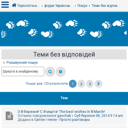
Теріологічна школа
форум Українського теріологічного товариства
Пошук
Теми без відповідей
В
х
і
д
Теми без відповідей
Р
е
Розширений пошук
є
с
т
р
а
1
2
3
Пошук дав 123 результатів
ц
і
я
Тем
Т
З 8 березня! С 8 марта! The best wishes in 8 March!
е
Останнє повідомлення
gaschak
«
Суб березня 08, 2014 9:14 am
м
Додано в
Світле і тепле - Просто разговоры
и
б