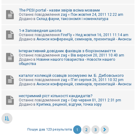
The PESI portal - назви звірів всіма мовами
Останнє повідомлення
zag
«
Пон жовтня 24, 2011 12:22 am
Додано в
Склад фауни, таксономія і номенклатура
1-я Заповедная школа
Останнє повідомлення
FireFly
«
Нед жовтня 16, 2011 11:14 am
Додано в
Анонси конференцій, семінарів, презентацій - Анонсы
Інтерактивний довідник фахівців з біорізноманіття
Останнє повідомлення
zag
«
Вів вересня 20, 2011 10:40 am
Додано в
Новини нашого товариства - Новости нашего
общества
каталог колекцій ссавців зоомузею ім. Б. Дибовського
Останнє повідомлення
zag
«
П'ят серпня 26, 2011 10:32 pm
Додано в
Анонси конференцій, семінарів, презентацій - Анонсы
нестримний ріст кількості кандидатів?
Останнє повідомлення
zag
«
Сер червня 01, 2011 2:31 pm
Додано в
Критика, рецензії, відгуки, точка зору
1
2
3
Пошук дав 123 результатів