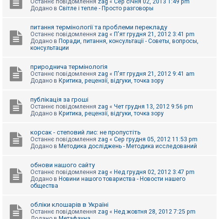
Останнє повідомлення
zag
«
Сер січня 02, 2013 1:49 pm
Додано в
Світле і тепле - Просто разговоры
питання термінології та проблеми перекладу
Останнє повідомлення
zag
«
П'ят грудня 21, 2012 3:41 pm
Додано в
Поради, питання, консультації - Советы, вопросы,
консультации
природнича термінологія
Останнє повідомлення
zag
«
П'ят грудня 21, 2012 9:41 am
Додано в
Критика, рецензії, відгуки, точка зору
публікація за гроші
Останнє повідомлення
zag
«
Чет грудня 13, 2012 9:56 pm
Додано в
Критика, рецензії, відгуки, точка зору
корсак - степовий лис: не пропустіть
Останнє повідомлення
zag
«
Сер грудня 05, 2012 11:53 pm
Додано в
Методика досліджень - Методика исследований
обнови нашого сайту
Останнє повідомлення
zag
«
Нед грудня 02, 2012 3:47 pm
Додано в
Новини нашого товариства - Новости нашего
общества
обліки клошарів в Україні
Останнє повідомлення
zag
«
Нед жовтня 28, 2012 7:25 pm
Додано в
Метафауна