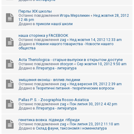
Перлы ХІХ школы
Останнє повідомлення
Игорь Мерзликин
«
Нед жовтня 28, 2012
12:46 pm
Додано в
приколи нашої школи
наша сторінка у FACEBOOK
Останнє повідомлення
zag
«
Нед жовтня 14, 2012 12:33 am
Додано в
Новини нашого товариства - Новости нашего
общества
Acta Theriologica - старые выпуски в открытом доступе
Останнє повідомлення
otocyon
«
Сер жовтня 10, 2012 9:50 am
Додано в
Література - литература
зміщення еконіш - вплив людини
Останнє повідомлення
zag
«
Нед вересня 09, 2012 2:39 am
Додано в
Теоретичні питання - теоретические вопросы
Pallas P. S. - Zoographia Rosso-Asiatica
Останнє повідомлення
zag
«
Пон липня 30, 2012 4:42 pm
Додано в
Література - литература
генетика вовка. підвиди. гібриди
Останнє повідомлення
zag
«
Пон липня 23, 2012 11:10 am
Додано в
Склад фауни, таксономія і номенклатура