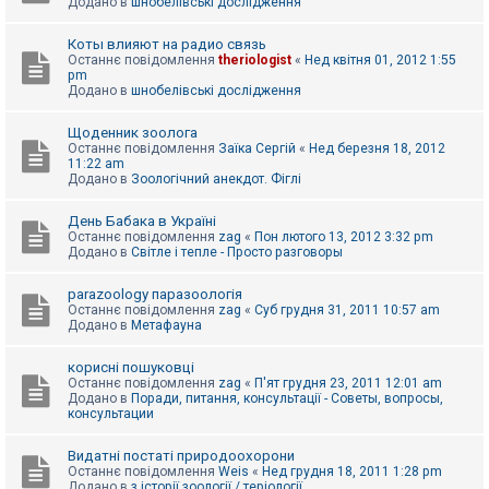
Додано в
шнобелівські дослідження
Коты влияют на радио связь
Останнє повідомлення
theriologist
«
Нед квітня 01, 2012 1:55
pm
Додано в
шнобелівські дослідження
Щоденник зоолога
Останнє повідомлення
Заїка Сергій
«
Нед березня 18, 2012
11:22 am
Додано в
Зоологічний анекдот. Фіглі
День Бабака в Україні
Останнє повідомлення
zag
«
Пон лютого 13, 2012 3:32 pm
Додано в
Світле і тепле - Просто разговоры
parazoology паразоологія
Останнє повідомлення
zag
«
Суб грудня 31, 2011 10:57 am
Додано в
Метафауна
корисні пошуковці
Останнє повідомлення
zag
«
П'ят грудня 23, 2011 12:01 am
Додано в
Поради, питання, консультації - Советы, вопросы,
консультации
Видатні постаті природоохорони
Останнє повідомлення
Weis
«
Нед грудня 18, 2011 1:28 pm
Додано в
з історії зоології / теріології