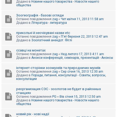
Додано в
Новини нашого товариства - Новости нашего
к
общества
Зоогеографія - базові огляди
Д
Останнє повідомлення
zag
«
Чет квітня 11, 2013 11:58 am
о
Додано в
Література - литература
п
о
м
прикольні й неочікувані назви etc
о
Останнє повідомлення
zag
«
П'ят березня 22, 2013 12:47 am
г
Додано в
Зоологічний анекдот. Фіглі
а
ссавці на монетах
Останнє повідомлення
zag
«
Нед лютого 17, 2013 4:11 am
Додано в
Анонси конференцій, семінарів, презентацій - Анонсы
інтернет-сторінки зоомузеїв та природничих музеїв
Останнє повідомлення
zag
«
Сер січня 16, 2013 12:30 am
Додано в
Поради, питання, консультації - Советы, вопросы,
консультации
реорганизация СЭС - зоологов не будет в районных
станциях
Останнє повідомлення
PG
«
Вів січня 15, 2013 12:50 am
Додано в
Новини нашого товариства - Новости нашего
общества
новий рік - нові надії