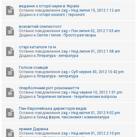
видання з історії науки в Україні
Останнє повідомлення
zag
«
Нед липня 15, 2012 1:12 am
Додано в
з історії зоології / теріології
всесвітній спелеотост
Останнє повідомлення
zag
«
Пон липня 02, 2012 7:03 am
Додано в
Світле і тепле - Просто разговоры
старі каталоги та ін.
Останнє повідомлення
zag
«
Нед липня 01, 2012 1:08 am
Додано в
Література - литература
Голоси ссавців
Останнє повідомлення
zag
«
Суб червня 30, 2012 10:42 pm
Додано в
Література - литература
гіперболічний ріст різноманіття
Останнє повідомлення
zag
«
Нед червня 10, 2012 1:01 pm
Додано в
Теоретичні питання - теоретические вопросы
Пан-Європейська директорія видів
Останнє повідомлення
zag
«
Нед квітня 01, 2012 9:02 pm
Додано в
Склад фауни, таксономія і номенклатура
премія Дарвіна
Останнє повідомлення
zag
«
Нед квітня 01, 2012 2:10 pm