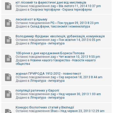
е
кіт лісовий та фауністичні дані від мисливців
з
Останнє повідомлення
zag
«
Вів лютого 11, 2014 10:37 pm
в
Додано в
Охорона теріофауни - Охрана териофауны
і
д
п
лесной кот в Крыму
о
Останнє повідомлення
PG
«
Пон грудня 09, 2013 8:23 pm
в
Додано в
Склад фауни, таксономія і номенклатура
і
д
е
Володимир Фрідман: еволюція, урбанізація, комунікація
й
Останнє повідомлення
zag
«
Пон жовтня 14, 2013 6:05 pm
Додано в
Література - литература
А
100-річчя з дня народження Бориса Попова
к
Останнє повідомлення
zag
«
Чет жовтня 10, 2013 9:55 pm
т
Додано в
Новини нашого товариства - Новости нашего
и
общества
в
н
журнал ПРИРОДА 1912-2012 - повнотекст
і
Останнє повідомлення
zag
«
Сер вересня 18, 2013 8:44 am
т
Додано в
Література - литература
е
м
и
популяції ратичних у Європі
Останнє повідомлення
zag
«
Нед червня 30, 2013 1:03 am
Додано в
Література - литература
П
о
Конкурс біологічних статей у Вікіпедії
ш
Останнє повідомлення
Shao
«
Нед червня 23, 2013 12:29 am
у