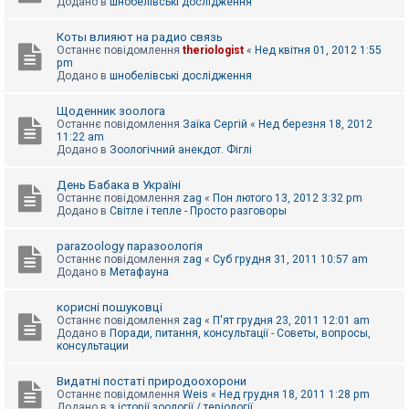
Додано в
шнобелівські дослідження
Коты влияют на радио связь
Останнє повідомлення
theriologist
«
Нед квітня 01, 2012 1:55
pm
Додано в
шнобелівські дослідження
Щоденник зоолога
Останнє повідомлення
Заїка Сергій
«
Нед березня 18, 2012
11:22 am
Додано в
Зоологічний анекдот. Фіглі
День Бабака в Україні
Останнє повідомлення
zag
«
Пон лютого 13, 2012 3:32 pm
Додано в
Світле і тепле - Просто разговоры
parazoology паразоологія
Останнє повідомлення
zag
«
Суб грудня 31, 2011 10:57 am
Додано в
Метафауна
корисні пошуковці
Останнє повідомлення
zag
«
П'ят грудня 23, 2011 12:01 am
Додано в
Поради, питання, консультації - Советы, вопросы,
консультации
Видатні постаті природоохорони
Останнє повідомлення
Weis
«
Нед грудня 18, 2011 1:28 pm
Додано в
з історії зоології / теріології