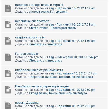
видання з історії науки в Україні
Останнє повідомлення
zag
«
Нед липня 15, 2012 1:12 am
Додано в
з історії зоології / теріології
всесвітній спелеотост
Останнє повідомлення
zag
«
Пон липня 02, 2012 7:03 am
Додано в
Світле і тепле - Просто разговоры
старі каталоги та ін.
Останнє повідомлення
zag
«
Нед липня 01, 2012 1:08 am
Додано в
Література - литература
Голоси ссавців
Останнє повідомлення
zag
«
Суб червня 30, 2012 10:42 pm
Додано в
Література - литература
гіперболічний ріст різноманіття
Останнє повідомлення
zag
«
Нед червня 10, 2012 1:01 pm
Додано в
Теоретичні питання - теоретические вопросы
Пан-Європейська директорія видів
Останнє повідомлення
zag
«
Нед квітня 01, 2012 9:02 pm
Додано в
Склад фауни, таксономія і номенклатура
премія Дарвіна
Останнє повідомлення
zag
«
Нед квітня 01, 2012 2:10 pm