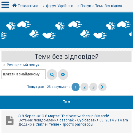
Теріологічна школа
форум Українського теріологічного товариства
Пошук
Теми без відповідей
В
х
і
д
Теми без відповідей
Р
е
Розширений пошук
є
с
т
р
а
1
2
3
Пошук дав 123 результатів
ц
і
я
Тем
Т
З 8 березня! С 8 марта! The best wishes in 8 March!
е
Останнє повідомлення
gaschak
«
Суб березня 08, 2014 9:14 am
м
Додано в
Світле і тепле - Просто разговоры
и
б