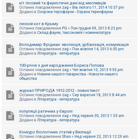
е
кіт лісовий та фауністичні дані від мисливців
з
Останнє повідомлення
zag
«
Вів лютого 11, 2014 10:37 pm
в
Додано в
Охорона теріофауни - Охрана териофауны
і
д
п
лесной кот в Крыму
о
Останнє повідомлення
PG
«
Пон грудня 09, 2013 8:23 pm
в
Додано в
Склад фауни, таксономія і номенклатура
і
д
е
Володимир Фрідман: еволюція, урбанізація, комунікація
й
Останнє повідомлення
zag
«
Пон жовтня 14, 2013 6:05 pm
Додано в
Література - литература
А
100-річчя з дня народження Бориса Попова
к
Останнє повідомлення
zag
«
Чет жовтня 10, 2013 9:55 pm
т
Додано в
Новини нашого товариства - Новости нашего
и
общества
в
н
журнал ПРИРОДА 1912-2012 - повнотекст
і
Останнє повідомлення
zag
«
Сер вересня 18, 2013 8:44 am
т
Додано в
Література - литература
е
м
и
популяції ратичних у Європі
Останнє повідомлення
zag
«
Нед червня 30, 2013 1:03 am
Додано в
Література - литература
П
о
Конкурс біологічних статей у Вікіпедії
ш
Останнє повідомлення
Shao
«
Нед червня 23, 2013 12:29 am
у