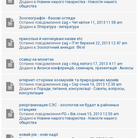
Додано в
Новини нашого товариства - Новости нашего
к
общества
Зоогеографія - базові огляди
Д
Останнє повідомлення
zag
«
Чет квітня 11, 2013 11:58 am
о
Додано в
Література - литература
п
о
м
прикольні й неочікувані назви etc
о
Останнє повідомлення
zag
«
П'ят березня 22, 2013 12:47 am
г
Додано в
Зоологічний анекдот. Фіглі
а
ссавці на монетах
Останнє повідомлення
zag
«
Нед лютого 17, 2013 4:11 am
Додано в
Анонси конференцій, семінарів, презентацій - Анонсы
інтернет-сторінки зоомузеїв та природничих музеїв
Останнє повідомлення
zag
«
Сер січня 16, 2013 12:30 am
Додано в
Поради, питання, консультації - Советы, вопросы,
консультации
реорганизация СЭС - зоологов не будет в районных
станциях
Останнє повідомлення
PG
«
Вів січня 15, 2013 12:50 am
Додано в
Новини нашого товариства - Новости нашего
общества
новий рік - нові надії