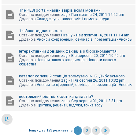
The PESI portal - назви звірів всіма мовами
Останнє повідомлення
zag
«
Пон жовтня 24, 2011 12:22 am
Додано в
Склад фауни, таксономія і номенклатура
1-я Заповедная школа
Останнє повідомлення
FireFly
«
Нед жовтня 16, 2011 11:14 am
Додано в
Анонси конференцій, семінарів, презентацій - Анонсы
Інтерактивний довідник фахівців з біорізноманіття
Останнє повідомлення
zag
«
Вів вересня 20, 2011 10:40 am
Додано в
Новини нашого товариства - Новости нашего
общества
каталог колекцій ссавців зоомузею ім. Б. Дибовського
Останнє повідомлення
zag
«
П'ят серпня 26, 2011 10:32 pm
Додано в
Анонси конференцій, семінарів, презентацій - Анонсы
нестримний ріст кількості кандидатів?
Останнє повідомлення
zag
«
Сер червня 01, 2011 2:31 pm
Додано в
Критика, рецензії, відгуки, точка зору
1
2
3
Пошук дав 123 результатів