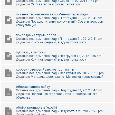
Останнє повідомлення
zag
«
Сер січня 02, 2013 1:49 pm
Додано в
Світле і тепле - Просто разговоры
питання термінології та проблеми перекладу
Останнє повідомлення
zag
«
П'ят грудня 21, 2012 3:41 pm
Додано в
Поради, питання, консультації - Советы, вопросы,
консультации
природнича термінологія
Останнє повідомлення
zag
«
П'ят грудня 21, 2012 9:41 am
Додано в
Критика, рецензії, відгуки, точка зору
публікація за гроші
Останнє повідомлення
zag
«
Чет грудня 13, 2012 9:56 pm
Додано в
Критика, рецензії, відгуки, точка зору
корсак - степовий лис: не пропустіть
Останнє повідомлення
zag
«
Сер грудня 05, 2012 11:53 pm
Додано в
Методика досліджень - Методика исследований
обнови нашого сайту
Останнє повідомлення
zag
«
Нед грудня 02, 2012 3:47 pm
Додано в
Новини нашого товариства - Новости нашего
общества
обліки клошарів в Україні
Останнє повідомлення
zag
«
Нед жовтня 28, 2012 7:25 pm
Додано в
Метафауна