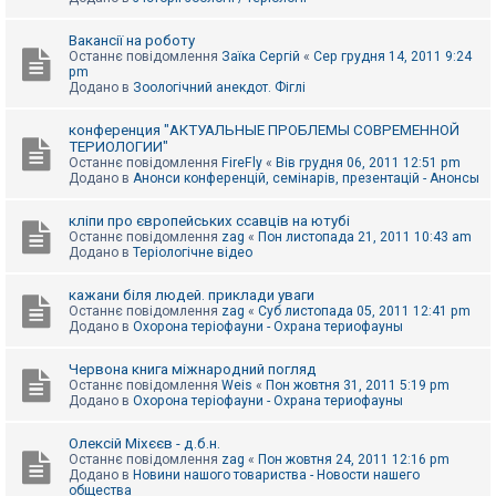
Вакансії на роботу
Останнє повідомлення
Заїка Сергій
«
Сер грудня 14, 2011 9:24
pm
Додано в
Зоологічний анекдот. Фіглі
конференция "АКТУАЛЬНЫЕ ПРОБЛЕМЫ СОВРЕМЕННОЙ
ТЕРИОЛОГИИ"
Останнє повідомлення
FireFly
«
Вів грудня 06, 2011 12:51 pm
Додано в
Анонси конференцій, семінарів, презентацій - Анонсы
кліпи про європейських ссавців на ютубі
Останнє повідомлення
zag
«
Пон листопада 21, 2011 10:43 am
Додано в
Теріологічне відео
кажани біля людей. приклади уваги
Останнє повідомлення
zag
«
Суб листопада 05, 2011 12:41 pm
Додано в
Охорона теріофауни - Охрана териофауны
Червона книга міжнародний погляд
Останнє повідомлення
Weis
«
Пон жовтня 31, 2011 5:19 pm
Додано в
Охорона теріофауни - Охрана териофауны
Олексій Міхєєв - д.б.н.
Останнє повідомлення
zag
«
Пон жовтня 24, 2011 12:16 pm
Додано в
Новини нашого товариства - Новости нашего
общества