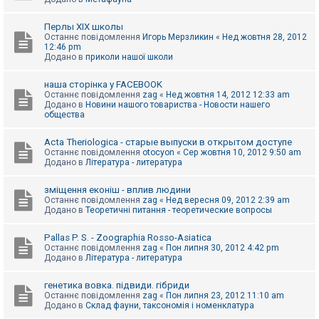
Перлы ХІХ школы
Останнє повідомлення
Игорь Мерзликин
«
Нед жовтня 28, 2012
12:46 pm
Додано в
приколи нашої школи
наша сторінка у FACEBOOK
Останнє повідомлення
zag
«
Нед жовтня 14, 2012 12:33 am
Додано в
Новини нашого товариства - Новости нашего
общества
Acta Theriologica - старые выпуски в открытом доступе
Останнє повідомлення
otocyon
«
Сер жовтня 10, 2012 9:50 am
Додано в
Література - литература
зміщення еконіш - вплив людини
Останнє повідомлення
zag
«
Нед вересня 09, 2012 2:39 am
Додано в
Теоретичні питання - теоретические вопросы
Pallas P. S. - Zoographia Rosso-Asiatica
Останнє повідомлення
zag
«
Пон липня 30, 2012 4:42 pm
Додано в
Література - литература
генетика вовка. підвиди. гібриди
Останнє повідомлення
zag
«
Пон липня 23, 2012 11:10 am
Додано в
Склад фауни, таксономія і номенклатура