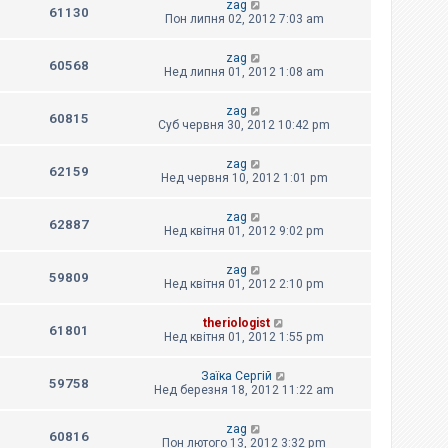
zag
61130
Пон липня 02, 2012 7:03 am
zag
60568
Нед липня 01, 2012 1:08 am
zag
60815
Суб червня 30, 2012 10:42 pm
zag
62159
Нед червня 10, 2012 1:01 pm
zag
62887
Нед квітня 01, 2012 9:02 pm
zag
59809
Нед квітня 01, 2012 2:10 pm
theriologist
61801
Нед квітня 01, 2012 1:55 pm
Заїка Сергій
59758
Нед березня 18, 2012 11:22 am
zag
60816
Пон лютого 13, 2012 3:32 pm