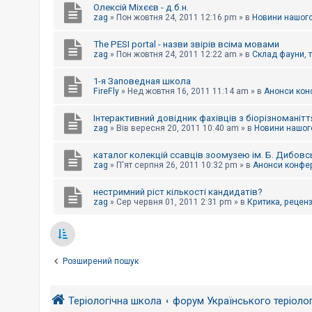
Олексій Міхєєв - д.б.н.
zag
»
Пон жовтня 24, 2011 12:16 pm
» в
Новини нашого
The PESI portal - назви звірів всіма мовами
zag
»
Пон жовтня 24, 2011 12:22 am
» в
Склад фауни, 
1-я Заповедная школа
FireFly
»
Нед жовтня 16, 2011 11:14 am
» в
Анонси конф
Інтерактивний довідник фахівців з біорізноманітт
zag
»
Вів вересня 20, 2011 10:40 am
» в
Новини нашого
каталог колекцій ссавців зоомузею ім. Б. Дибовс
zag
»
П'ят серпня 26, 2011 10:32 pm
» в
Анонси конфер
нестримний ріст кількості кандидатів?
zag
»
Сер червня 01, 2011 2:31 pm
» в
Критика, рецензі
Розширений пошук
Теріологічна школа
форум Українського теріоло