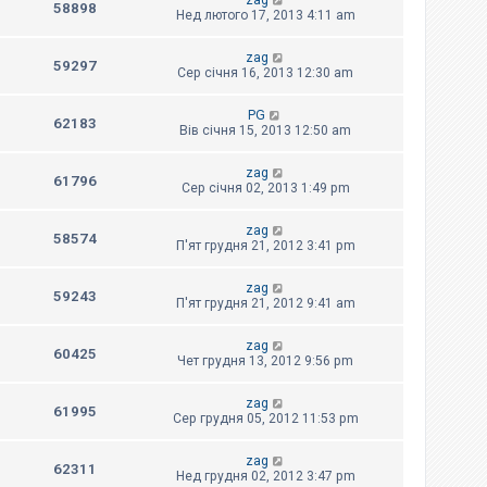
zag
58898
Нед лютого 17, 2013 4:11 am
zag
59297
Сер січня 16, 2013 12:30 am
PG
62183
Вів січня 15, 2013 12:50 am
zag
61796
Сер січня 02, 2013 1:49 pm
zag
58574
П'ят грудня 21, 2012 3:41 pm
zag
59243
П'ят грудня 21, 2012 9:41 am
zag
60425
Чет грудня 13, 2012 9:56 pm
zag
61995
Сер грудня 05, 2012 11:53 pm
zag
62311
Нед грудня 02, 2012 3:47 pm