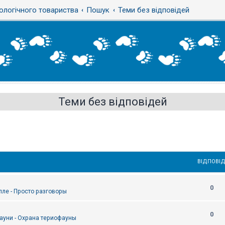
ологічного товариства
Пошук
Теми без відповідей
Теми без відповідей
ВІДПОВІД
0
епле - Просто разговоры
0
ауни - Охрана териофауны