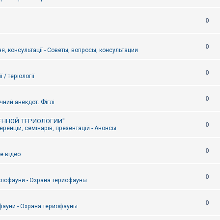
0
0
я, консультації - Советы, вопросы, консультации
0
ї / теріології
0
чний анекдот. Фіглі
ЕННОЙ ТЕРИОЛОГИИ"
0
ренцій, семінарів, презентацій - Анонсы
0
е відео
0
ріофауни - Охрана териофауны
0
фауни - Охрана териофауны