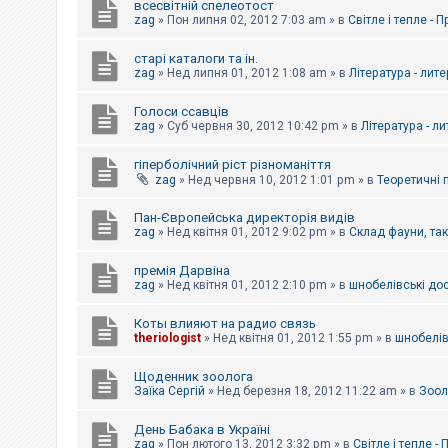
всесвітній спелеотост
zag
»
Пон липня 02, 2012 7:03 am
» в
Світле і тепле - 
старі каталоги та ін.
zag
»
Нед липня 01, 2012 1:08 am
» в
Література - лит
Голоси ссавців
zag
»
Суб червня 30, 2012 10:42 pm
» в
Література - л
гіперболічний ріст різноманіття
zag
»
Нед червня 10, 2012 1:01 pm
» в
Теоретичні 
Пан-Європейська директорія видів
zag
»
Нед квітня 01, 2012 9:02 pm
» в
Склад фауни, та
премія Дарвіна
zag
»
Нед квітня 01, 2012 2:10 pm
» в
шнобелівські до
Коты влияют на радио связь
theriologist
»
Нед квітня 01, 2012 1:55 pm
» в
шнобелів
Щоденник зоолога
Заїка Сергій
»
Нед березня 18, 2012 11:22 am
» в
Зоол
День Бабака в Україні
zag
»
Пон лютого 13, 2012 3:32 pm
» в
Світле і тепле -