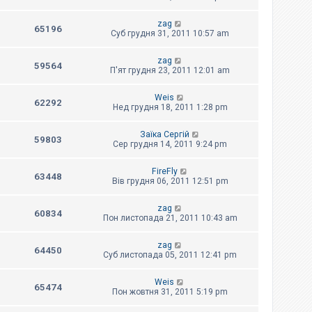
zag
65196
Суб грудня 31, 2011 10:57 am
zag
59564
П'ят грудня 23, 2011 12:01 am
Weis
62292
Нед грудня 18, 2011 1:28 pm
Заїка Сергій
59803
Сер грудня 14, 2011 9:24 pm
FireFly
63448
Вів грудня 06, 2011 12:51 pm
zag
60834
Пон листопада 21, 2011 10:43 am
zag
64450
Суб листопада 05, 2011 12:41 pm
Weis
65474
Пон жовтня 31, 2011 5:19 pm