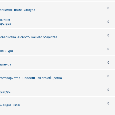
0
сономія і номенклатура
ікація
0
тература
0
товариства - Новости нашего общества
0
итература
0
тература
0
о товариства - Новости нашего общества
0
ература
0
некдот. Фіглі