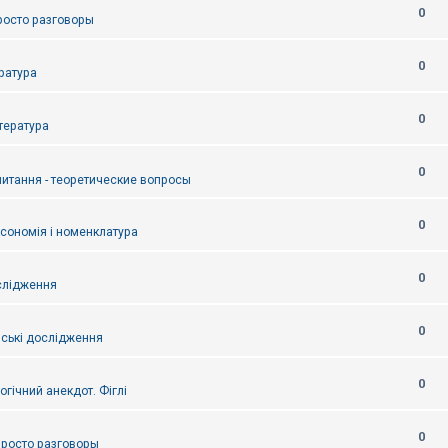
0
Просто разговоры
0
ература
0
итература
0
питання - теоретические вопросы
0
ксономія і номенклатура
0
слідження
0
ські дослідження
0
огічний анекдот. Фіглі
0
 Просто разговоры