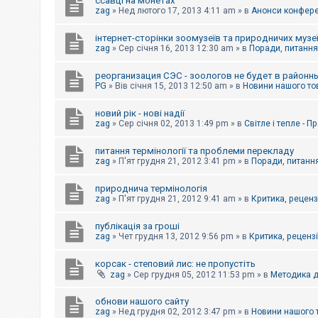
ссавці на монетах
к
zag
»
Нед лютого 17, 2013 4:11 am
» в
Анонси конферен
інтернет-сторінки зоомузеїв та природничих музе
Д
zag
»
Сер січня 16, 2013 12:30 am
» в
Поради, питання,
о
п
реорганизация СЭС - зоологов не будет в районн
о
PG
»
Вів січня 15, 2013 12:50 am
» в
Новини нашого то
м
о
г
новий рік - нові надії
а
zag
»
Сер січня 02, 2013 1:49 pm
» в
Світле і тепле - 
питання термінології та проблеми перекладу
zag
»
П'ят грудня 21, 2012 3:41 pm
» в
Поради, питання
природнича термінологія
zag
»
П'ят грудня 21, 2012 9:41 am
» в
Критика, рецензі
публікація за гроші
zag
»
Чет грудня 13, 2012 9:56 pm
» в
Критика, рецензії
корсак - степовий лис: не пропустіть
zag
»
Сер грудня 05, 2012 11:53 pm
» в
Методика д
обнови нашого сайту
zag
»
Нед грудня 02, 2012 3:47 pm
» в
Новини нашого 