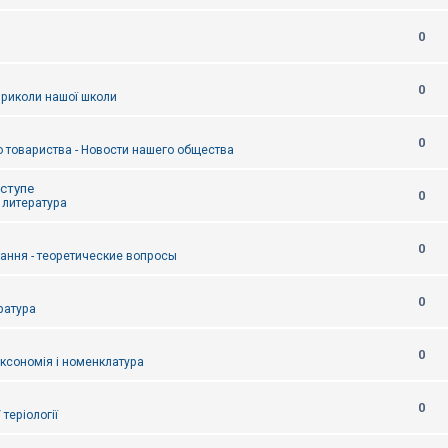
0
0
приколи нашої школи
0
 товариства - Новости нашего общества
оступе
0
- литература
0
тання - теоретические вопросы
0
ература
0
аксономія і номенклатура
0
/ теріології