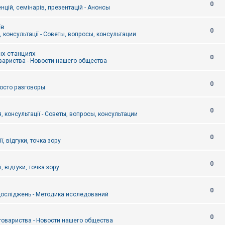
0
цій, семінарів, презентацій - Анонсы
їв
0
 консультації - Советы, вопросы, консультации
ых станциях
0
вариства - Новости нашего общества
0
Просто разговоры
0
, консультації - Советы, вопросы, консультации
0
ї, відгуки, точка зору
0
, відгуки, точка зору
0
осліджень - Методика исследований
0
товариства - Новости нашего общества