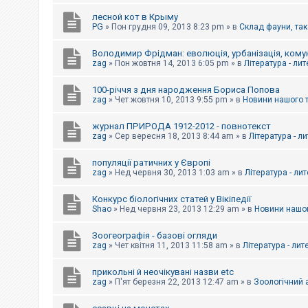
е
з
лесной кот в Крыму
в
PG
»
Пон грудня 09, 2013 8:23 pm
» в
Склад фауни, так
і
д
п
Володимир Фрідман: еволюція, урбанізація, комун
о
zag
»
Пон жовтня 14, 2013 6:05 pm
» в
Література - ли
в
і
д
100-річчя з дня народження Бориса Попова
е
zag
»
Чет жовтня 10, 2013 9:55 pm
» в
Новини нашого 
й
журнал ПРИРОДА 1912-2012 - повнотекст
zag
»
Сер вересня 18, 2013 8:44 am
» в
Література - л
А
к
популяції ратичних у Європі
т
и
zag
»
Нед червня 30, 2013 1:03 am
» в
Література - ли
в
н
Конкурс біологічних статей у Вікіпедії
і
Shao
»
Нед червня 23, 2013 12:29 am
» в
Новини нашог
т
е
м
Зоогеографія - базові огляди
и
zag
»
Чет квітня 11, 2013 11:58 am
» в
Література - лит
прикольні й неочікувані назви etc
П
zag
»
П'ят березня 22, 2013 12:47 am
» в
Зоологічний а
о
ш
у