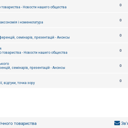
0
 товариства - Новости нашего общества
0
таксономія і номенклатура
0
еренцій, семінарів, презентацій - Анонсы
я
0
 товариства - Новости нашего общества
ького
0
енцій, семінарів, презентацій - Анонсы
0
ї, відгуки, точка зору
гічного товариства
Зв'