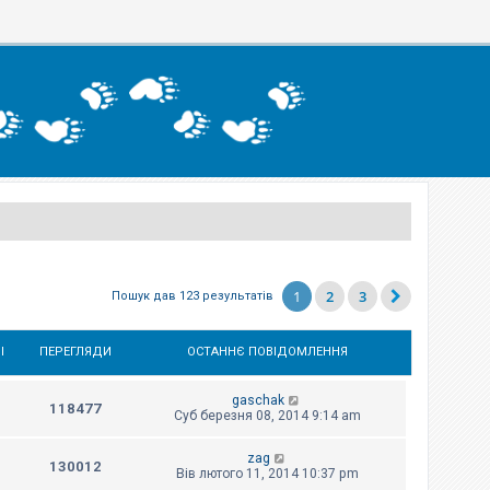
1
2
3
Пошук дав 123 результатів
І
ПЕРЕГЛЯДИ
ОСТАННЄ ПОВІДОМЛЕННЯ
gaschak
118477
Суб березня 08, 2014 9:14 am
zag
130012
Вів лютого 11, 2014 10:37 pm