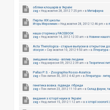
обліки клошарів в Україні
zag
»
Нед жовтня 28, 2012 7:25 pm
» в
Метафауна
Перлы ХІХ школы
Игорь Мерзликин
»
Нед жовтня 28, 2012 12:46 pm
» в
наша сторінка у FACEBOOK
zag
»
Нед жовтня 14, 2012 12:33 am
» в
Новини нашого
Acta Theriologica - старые выпуски в открытом д
otocyon
»
Сер жовтня 10, 2012 9:50 am
» в
Література 
зміщення еконіш - вплив людини
zag
»
Нед вересня 09, 2012 2:39 am
» в
Теоретичні пи
Pallas P. S. - Zoographia Rosso-Asiatica
zag
»
Пон липня 30, 2012 4:42 pm
» в
Література - лит
генетика вовка. підвиди. гібриди
zag
»
Пон липня 23, 2012 11:10 am
» в
Склад фауни, т
видання з історії науки в Україні
zag
»
Нед липня 15, 2012 1:12 am
» в
з історії зоології 