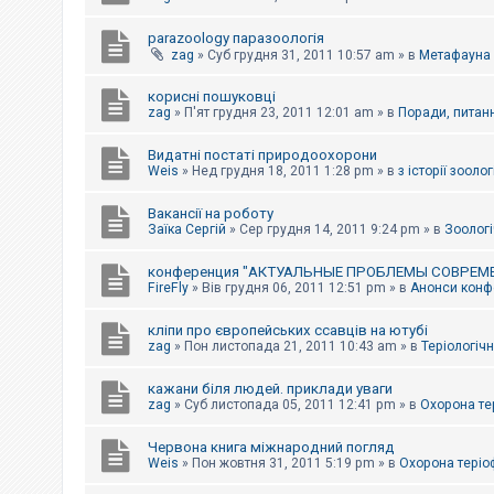
parazoology паразоологія
zag
»
Суб грудня 31, 2011 10:57 am
» в
Метафауна
корисні пошуковці
zag
»
П'ят грудня 23, 2011 12:01 am
» в
Поради, питанн
Видатні постаті природоохорони
Weis
»
Нед грудня 18, 2011 1:28 pm
» в
з історії зоологі
Вакансії на роботу
Заїка Сергій
»
Сер грудня 14, 2011 9:24 pm
» в
Зоологі
конференция "АКТУАЛЬНЫЕ ПРОБЛЕМЫ СОВРЕМ
FireFly
»
Вів грудня 06, 2011 12:51 pm
» в
Анонси конфе
кліпи про європейських ссавців на ютубі
zag
»
Пон листопада 21, 2011 10:43 am
» в
Теріологічн
кажани біля людей. приклади уваги
zag
»
Суб листопада 05, 2011 12:41 pm
» в
Охорона те
Червона книга міжнародний погляд
Weis
»
Пон жовтня 31, 2011 5:19 pm
» в
Охорона теріо