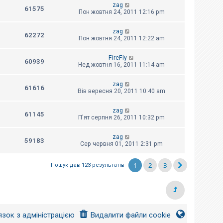
zag
61575
Пон жовтня 24, 2011 12:16 pm
zag
62272
Пон жовтня 24, 2011 12:22 am
FireFly
60939
Нед жовтня 16, 2011 11:14 am
zag
61616
Вів вересня 20, 2011 10:40 am
zag
61145
П'ят серпня 26, 2011 10:32 pm
zag
59183
Сер червня 01, 2011 2:31 pm
1
2
3
Пошук дав 123 результатів
язок з адміністрацією
Видалити файли cookie