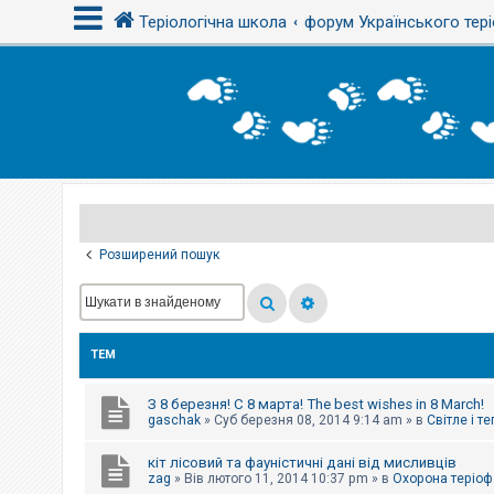
Теріологічна школа
форум Українського тері
В
х
і
д
Р
е
є
Розширений пошук
с
т
р
а
ц
і
ТЕМ
я
З 8 березня! С 8 марта! The best wishes in 8 March!
Т
gaschak
»
Суб березня 08, 2014 9:14 am
» в
Світле і т
е
м
кіт лісовий та фауністичні дані від мисливців
и
б
zag
»
Вів лютого 11, 2014 10:37 pm
» в
Охорона теріоф