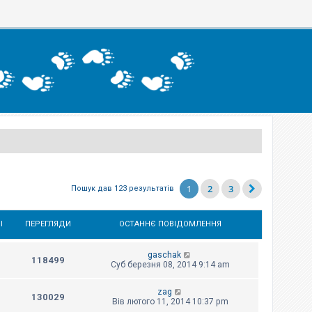
1
2
3
Пошук дав 123 результатів
І
ПЕРЕГЛЯДИ
ОСТАННЄ ПОВІДОМЛЕННЯ
gaschak
118499
Суб березня 08, 2014 9:14 am
zag
130029
Вів лютого 11, 2014 10:37 pm