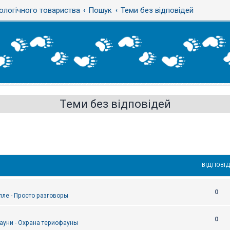
ологічного товариства
Пошук
Теми без відповідей
Теми без відповідей
ВІДПОВІД
0
епле - Просто разговоры
0
ауни - Охрана териофауны