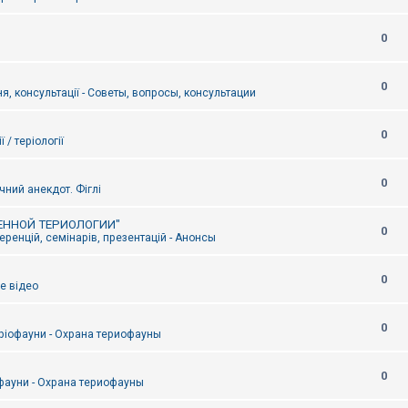
0
0
я, консультації - Советы, вопросы, консультации
0
ї / теріології
0
чний анекдот. Фіглі
ЕННОЙ ТЕРИОЛОГИИ"
0
ренцій, семінарів, презентацій - Анонсы
0
е відео
0
ріофауни - Охрана териофауны
0
фауни - Охрана териофауны