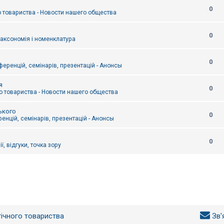
0
 товариства - Новости нашего общества
0
таксономія і номенклатура
0
еренцій, семінарів, презентацій - Анонсы
я
0
 товариства - Новости нашего общества
ького
0
енцій, семінарів, презентацій - Анонсы
0
ї, відгуки, точка зору
гічного товариства
Зв'