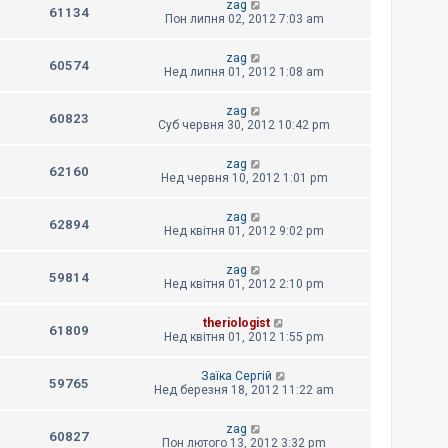
zag
61134
Пон липня 02, 2012 7:03 am
zag
60574
Нед липня 01, 2012 1:08 am
zag
60823
Суб червня 30, 2012 10:42 pm
zag
62160
Нед червня 10, 2012 1:01 pm
zag
62894
Нед квітня 01, 2012 9:02 pm
zag
59814
Нед квітня 01, 2012 2:10 pm
theriologist
61809
Нед квітня 01, 2012 1:55 pm
Заїка Сергій
59765
Нед березня 18, 2012 11:22 am
zag
60827
Пон лютого 13, 2012 3:32 pm