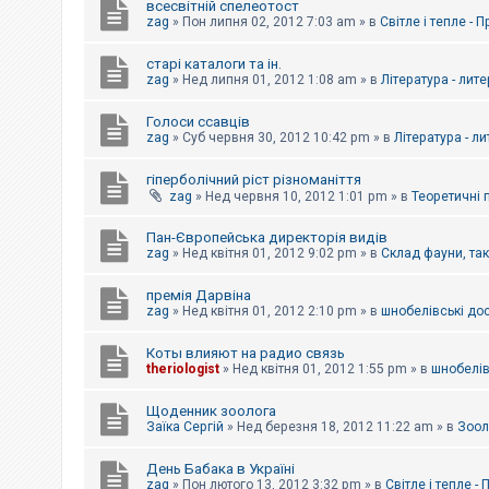
всесвітній спелеотост
zag
»
Пон липня 02, 2012 7:03 am
» в
Світле і тепле - 
старі каталоги та ін.
zag
»
Нед липня 01, 2012 1:08 am
» в
Література - лит
Голоси ссавців
zag
»
Суб червня 30, 2012 10:42 pm
» в
Література - л
гіперболічний ріст різноманіття
zag
»
Нед червня 10, 2012 1:01 pm
» в
Теоретичні 
Пан-Європейська директорія видів
zag
»
Нед квітня 01, 2012 9:02 pm
» в
Склад фауни, та
премія Дарвіна
zag
»
Нед квітня 01, 2012 2:10 pm
» в
шнобелівські до
Коты влияют на радио связь
theriologist
»
Нед квітня 01, 2012 1:55 pm
» в
шнобелів
Щоденник зоолога
Заїка Сергій
»
Нед березня 18, 2012 11:22 am
» в
Зоол
День Бабака в Україні
zag
»
Пон лютого 13, 2012 3:32 pm
» в
Світле і тепле -