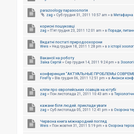
parazoology паразоологія
zag
»
Суб грудня 31, 2011 10:57 am
» в
Метафауна
корисні пошуковці
zag
»
П'ят грудня 23, 2011 12:01 am
» в
Поради, питанн
Видатні постаті природоохорони
Weis
»
Нед грудня 18, 2011 1:28 pm
» в
з історії зоологі
Вакансії на роботу
Заїка Сергій
»
Сер грудня 14, 2011 9:24 pm
» в
Зоологі
конференция "АКТУАЛЬНЫЕ ПРОБЛЕМЫ СОВРЕМ
FireFly
»
Вів грудня 06, 2011 12:51 pm
» в
Анонси конфе
кліпи про європейських ссавців на ютубі
zag
»
Пон листопада 21, 2011 10:43 am
» в
Теріологічн
кажани біля людей. приклади уваги
zag
»
Суб листопада 05, 2011 12:41 pm
» в
Охорона те
Червона книга міжнародний погляд
Weis
»
Пон жовтня 31, 2011 5:19 pm
» в
Охорона теріо