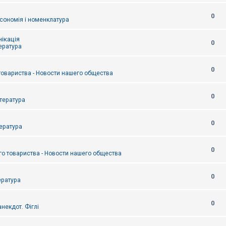
0
сономія і номенклатура
ікація
0
тература
0
товариства - Новости нашего общества
0
итература
0
тература
0
о товариства - Новости нашего общества
0
ература
0
некдот. Фіглі