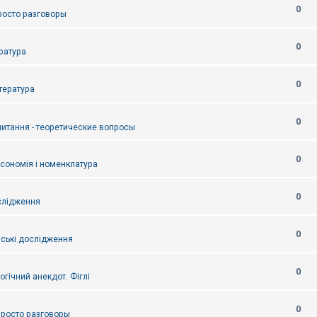
0
Просто разговоры
0
ература
0
итература
0
питання - теоретические вопросы
0
ксономія і номенклатура
0
слідження
0
ські дослідження
0
огічний анекдот. Фіглі
0
 Просто разговоры