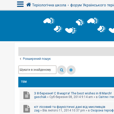
Теріологічна школа
форум Українського тері
В
х
і
д
Р
е
є
Розширений пошук
с
т
р
а
ц
і
ТЕМ
я
З 8 березня! С 8 марта! The best wishes in 8 March!
Т
gaschak
»
Суб березня 08, 2014 9:14 am
» в
Світле і т
е
м
кіт лісовий та фауністичні дані від мисливців
и
б
zag
»
Вів лютого 11, 2014 10:37 pm
» в
Охорона теріоф