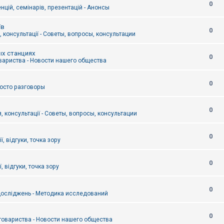
0
цій, семінарів, презентацій - Анонсы
їв
0
 консультації - Советы, вопросы, консультации
ых станциях
0
вариства - Новости нашего общества
0
Просто разговоры
0
, консультації - Советы, вопросы, консультации
0
ї, відгуки, точка зору
0
, відгуки, точка зору
0
осліджень - Методика исследований
0
товариства - Новости нашего общества