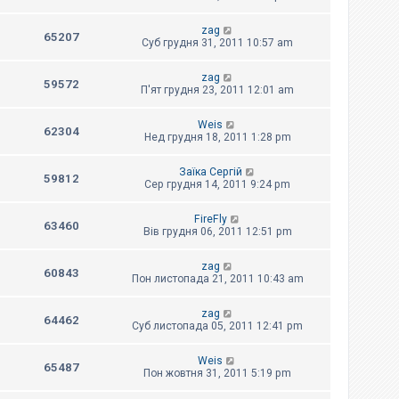
zag
65207
Суб грудня 31, 2011 10:57 am
zag
59572
П'ят грудня 23, 2011 12:01 am
Weis
62304
Нед грудня 18, 2011 1:28 pm
Заїка Сергій
59812
Сер грудня 14, 2011 9:24 pm
FireFly
63460
Вів грудня 06, 2011 12:51 pm
zag
60843
Пон листопада 21, 2011 10:43 am
zag
64462
Суб листопада 05, 2011 12:41 pm
Weis
65487
Пон жовтня 31, 2011 5:19 pm