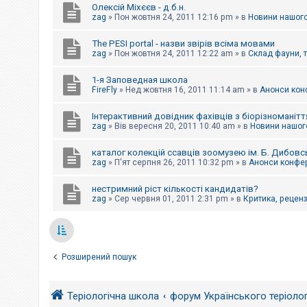
Олексій Міхєєв - д.б.н.
zag
»
Пон жовтня 24, 2011 12:16 pm
» в
Новини нашого
The PESI portal - назви звірів всіма мовами
zag
»
Пон жовтня 24, 2011 12:22 am
» в
Склад фауни, 
1-я Заповедная школа
FireFly
»
Нед жовтня 16, 2011 11:14 am
» в
Анонси конф
Інтерактивний довідник фахівців з біорізноманітт
zag
»
Вів вересня 20, 2011 10:40 am
» в
Новини нашого
каталог колекцій ссавців зоомузею ім. Б. Дибовс
zag
»
П'ят серпня 26, 2011 10:32 pm
» в
Анонси конфер
нестримний ріст кількості кандидатів?
zag
»
Сер червня 01, 2011 2:31 pm
» в
Критика, рецензі
Розширений пошук
Теріологічна школа
форум Українського теріоло