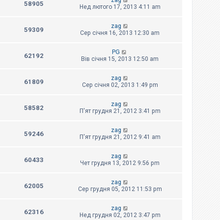
zag
58905
Нед лютого 17, 2013 4:11 am
zag
59309
Сер січня 16, 2013 12:30 am
PG
62192
Вів січня 15, 2013 12:50 am
zag
61809
Сер січня 02, 2013 1:49 pm
zag
58582
П'ят грудня 21, 2012 3:41 pm
zag
59246
П'ят грудня 21, 2012 9:41 am
zag
60433
Чет грудня 13, 2012 9:56 pm
zag
62005
Сер грудня 05, 2012 11:53 pm
zag
62316
Нед грудня 02, 2012 3:47 pm