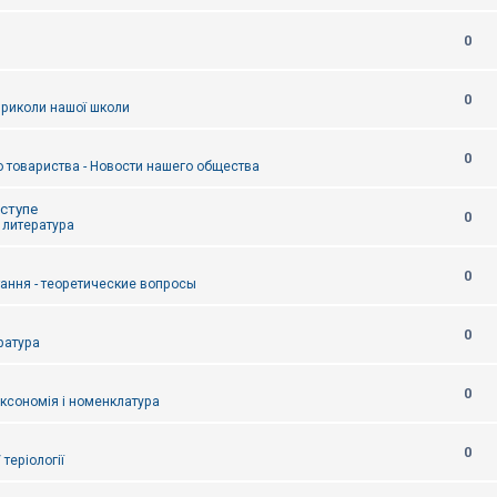
0
0
приколи нашої школи
0
 товариства - Новости нашего общества
оступе
0
- литература
0
тання - теоретические вопросы
0
ература
0
аксономія і номенклатура
0
/ теріології