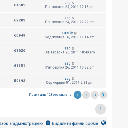
zag
61582
Пон жовтня 24, 2011 12:16 pm
zag
62283
Пон жовтня 24, 2011 12:22 am
FireFly
60949
Нед жовтня 16, 2011 11:14 am
zag
61626
Вів вересня 20, 2011 10:40 am
zag
61151
П'ят серпня 26, 2011 10:32 pm
zag
59193
Сер червня 01, 2011 2:31 pm
1
2
3
Пошук дав 123 результатів
язок з адміністрацією
Видалити файли cookie