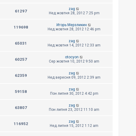
zag
61297
Нед жовтня 28, 2012 7:25 pm
Игорь Мерзликин
119698
Нед жовтня 28, 2012 12:46 pm
zag
65031
Нед жовтня 14, 2012 12:33 am
otocyon
60257
Сер жовтня 10, 2012 9:50 am
zag
62359
Нед вересня 09, 2012 2:39 am
zag
59158
Пон липня 30, 2012 4:42 pm
zag
63807
Пон липня 23, 2012 11:10 am
zag
116952
Нед липня 15, 2012 1:12 am