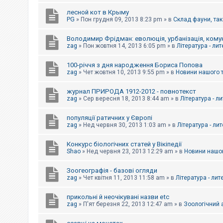
е
з
лесной кот в Крыму
в
PG
»
Пон грудня 09, 2013 8:23 pm
» в
Склад фауни, так
і
д
п
Володимир Фрідман: еволюція, урбанізація, комун
о
zag
»
Пон жовтня 14, 2013 6:05 pm
» в
Література - ли
в
і
д
100-річчя з дня народження Бориса Попова
е
zag
»
Чет жовтня 10, 2013 9:55 pm
» в
Новини нашого 
й
журнал ПРИРОДА 1912-2012 - повнотекст
zag
»
Сер вересня 18, 2013 8:44 am
» в
Література - л
А
к
популяції ратичних у Європі
т
и
zag
»
Нед червня 30, 2013 1:03 am
» в
Література - ли
в
н
Конкурс біологічних статей у Вікіпедії
і
Shao
»
Нед червня 23, 2013 12:29 am
» в
Новини нашог
т
е
м
Зоогеографія - базові огляди
и
zag
»
Чет квітня 11, 2013 11:58 am
» в
Література - лит
прикольні й неочікувані назви etc
П
zag
»
П'ят березня 22, 2013 12:47 am
» в
Зоологічний а
о
ш
у