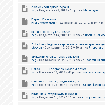
обліки клошарів в Україні
zag
»
Нед жовтня 28, 2012 7:25 pm
» в
Метафауна
Перлы ХІХ школы
Игорь Мерзликин
»
Нед жовтня 28, 2012 12:46 pm
» в
наша сторінка у FACEBOOK
zag
»
Нед жовтня 14, 2012 12:33 am
» в
Новини нашого
Acta Theriologica - старые выпуски в открытом д
otocyon
»
Сер жовтня 10, 2012 9:50 am
» в
Література 
зміщення еконіш - вплив людини
zag
»
Нед вересня 09, 2012 2:39 am
» в
Теоретичні пи
Pallas P. S. - Zoographia Rosso-Asiatica
zag
»
Пон липня 30, 2012 4:42 pm
» в
Література - лит
генетика вовка. підвиди. гібриди
zag
»
Пон липня 23, 2012 11:10 am
» в
Склад фауни, т
видання з історії науки в Україні
zag
»
Нед липня 15, 2012 1:12 am
» в
з історії зоології 