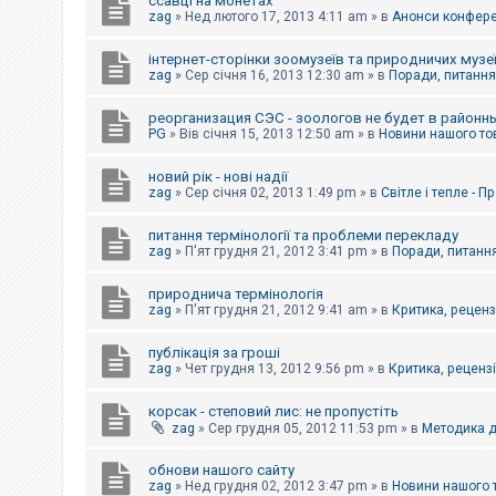
ссавці на монетах
к
zag
»
Нед лютого 17, 2013 4:11 am
» в
Анонси конферен
інтернет-сторінки зоомузеїв та природничих музе
Д
zag
»
Сер січня 16, 2013 12:30 am
» в
Поради, питання,
о
п
реорганизация СЭС - зоологов не будет в районн
о
PG
»
Вів січня 15, 2013 12:50 am
» в
Новини нашого то
м
о
г
новий рік - нові надії
а
zag
»
Сер січня 02, 2013 1:49 pm
» в
Світле і тепле - 
питання термінології та проблеми перекладу
zag
»
П'ят грудня 21, 2012 3:41 pm
» в
Поради, питання
природнича термінологія
zag
»
П'ят грудня 21, 2012 9:41 am
» в
Критика, рецензі
публікація за гроші
zag
»
Чет грудня 13, 2012 9:56 pm
» в
Критика, рецензії
корсак - степовий лис: не пропустіть
zag
»
Сер грудня 05, 2012 11:53 pm
» в
Методика д
обнови нашого сайту
zag
»
Нед грудня 02, 2012 3:47 pm
» в
Новини нашого 