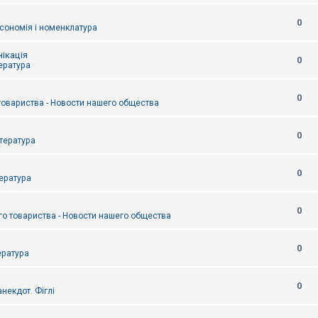
0
сономія і номенклатура
ікація
0
тература
0
товариства - Новости нашего общества
0
итература
0
тература
0
о товариства - Новости нашего общества
0
ература
0
некдот. Фіглі