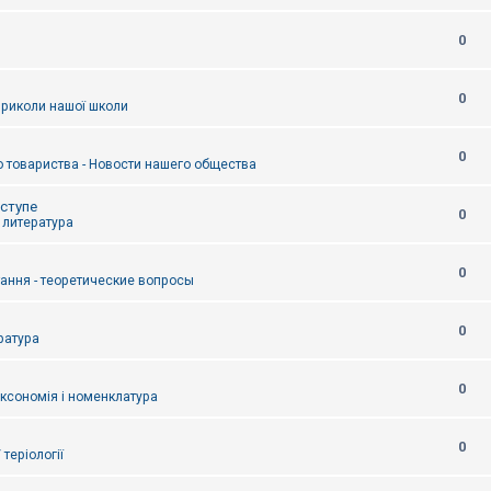
0
0
приколи нашої школи
0
 товариства - Новости нашего общества
оступе
0
- литература
0
тання - теоретические вопросы
0
ература
0
аксономія і номенклатура
0
/ теріології