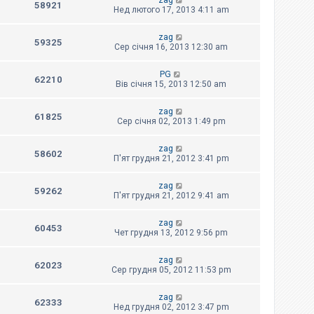
zag
58921
Нед лютого 17, 2013 4:11 am
zag
59325
Сер січня 16, 2013 12:30 am
PG
62210
Вів січня 15, 2013 12:50 am
zag
61825
Сер січня 02, 2013 1:49 pm
zag
58602
П'ят грудня 21, 2012 3:41 pm
zag
59262
П'ят грудня 21, 2012 9:41 am
zag
60453
Чет грудня 13, 2012 9:56 pm
zag
62023
Сер грудня 05, 2012 11:53 pm
zag
62333
Нед грудня 02, 2012 3:47 pm