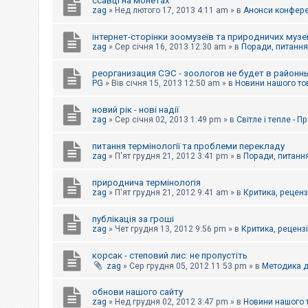
ссавці на монетах
к
zag
»
Нед лютого 17, 2013 4:11 am
» в
Анонси конферен
інтернет-сторінки зоомузеїв та природничих музе
Д
zag
»
Сер січня 16, 2013 12:30 am
» в
Поради, питання,
о
п
реорганизация СЭС - зоологов не будет в районн
о
PG
»
Вів січня 15, 2013 12:50 am
» в
Новини нашого то
м
о
г
новий рік - нові надії
а
zag
»
Сер січня 02, 2013 1:49 pm
» в
Світле і тепле - 
питання термінології та проблеми перекладу
zag
»
П'ят грудня 21, 2012 3:41 pm
» в
Поради, питання
природнича термінологія
zag
»
П'ят грудня 21, 2012 9:41 am
» в
Критика, рецензі
публікація за гроші
zag
»
Чет грудня 13, 2012 9:56 pm
» в
Критика, рецензії
корсак - степовий лис: не пропустіть
zag
»
Сер грудня 05, 2012 11:53 pm
» в
Методика д
обнови нашого сайту
zag
»
Нед грудня 02, 2012 3:47 pm
» в
Новини нашого 