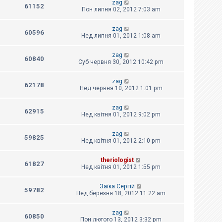
zag
61152
Пон липня 02, 2012 7:03 am
zag
60596
Нед липня 01, 2012 1:08 am
zag
60840
Суб червня 30, 2012 10:42 pm
zag
62178
Нед червня 10, 2012 1:01 pm
zag
62915
Нед квітня 01, 2012 9:02 pm
zag
59825
Нед квітня 01, 2012 2:10 pm
theriologist
61827
Нед квітня 01, 2012 1:55 pm
Заїка Сергій
59782
Нед березня 18, 2012 11:22 am
zag
60850
Пон лютого 13, 2012 3:32 pm