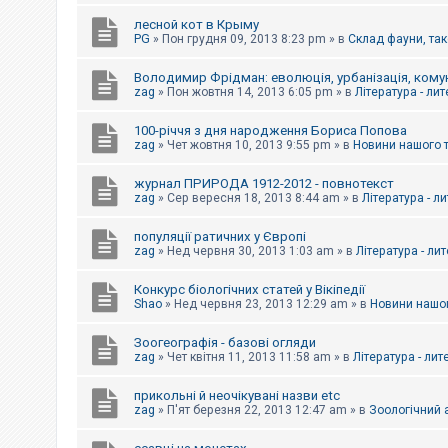
е
з
лесной кот в Крыму
в
PG
»
Пон грудня 09, 2013 8:23 pm
» в
Склад фауни, так
і
д
п
Володимир Фрідман: еволюція, урбанізація, комун
о
zag
»
Пон жовтня 14, 2013 6:05 pm
» в
Література - ли
в
і
д
100-річчя з дня народження Бориса Попова
е
zag
»
Чет жовтня 10, 2013 9:55 pm
» в
Новини нашого 
й
журнал ПРИРОДА 1912-2012 - повнотекст
zag
»
Сер вересня 18, 2013 8:44 am
» в
Література - л
А
к
популяції ратичних у Європі
т
и
zag
»
Нед червня 30, 2013 1:03 am
» в
Література - ли
в
н
Конкурс біологічних статей у Вікіпедії
і
Shao
»
Нед червня 23, 2013 12:29 am
» в
Новини нашог
т
е
м
Зоогеографія - базові огляди
и
zag
»
Чет квітня 11, 2013 11:58 am
» в
Література - лит
прикольні й неочікувані назви etc
П
zag
»
П'ят березня 22, 2013 12:47 am
» в
Зоологічний а
о
ш
у