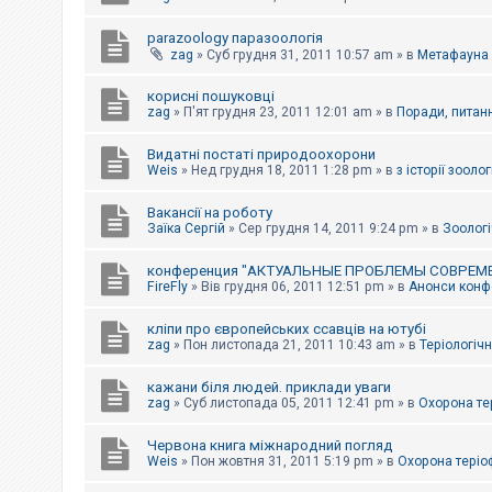
parazoology паразоологія
zag
»
Суб грудня 31, 2011 10:57 am
» в
Метафауна
корисні пошуковці
zag
»
П'ят грудня 23, 2011 12:01 am
» в
Поради, питанн
Видатні постаті природоохорони
Weis
»
Нед грудня 18, 2011 1:28 pm
» в
з історії зоологі
Вакансії на роботу
Заїка Сергій
»
Сер грудня 14, 2011 9:24 pm
» в
Зоологі
конференция "АКТУАЛЬНЫЕ ПРОБЛЕМЫ СОВРЕМ
FireFly
»
Вів грудня 06, 2011 12:51 pm
» в
Анонси конфе
кліпи про європейських ссавців на ютубі
zag
»
Пон листопада 21, 2011 10:43 am
» в
Теріологічн
кажани біля людей. приклади уваги
zag
»
Суб листопада 05, 2011 12:41 pm
» в
Охорона те
Червона книга міжнародний погляд
Weis
»
Пон жовтня 31, 2011 5:19 pm
» в
Охорона теріо