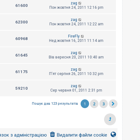
zag
61600
Пон жовтня 24, 2011 12:16 pm
zag
62300
Пон жовтня 24, 2011 12:22 am
FireFly
60968
Нед жовтня 16, 2011 11:14 am
zag
61645
Вів вересня 20, 2011 10:40 am
zag
61175
П'ят серпня 26, 2011 10:32 pm
zag
59210
Сер червня 01, 2011 2:31 pm
1
2
3
Пошук дав 123 результатів
язок з адміністрацією
Видалити файли cookie