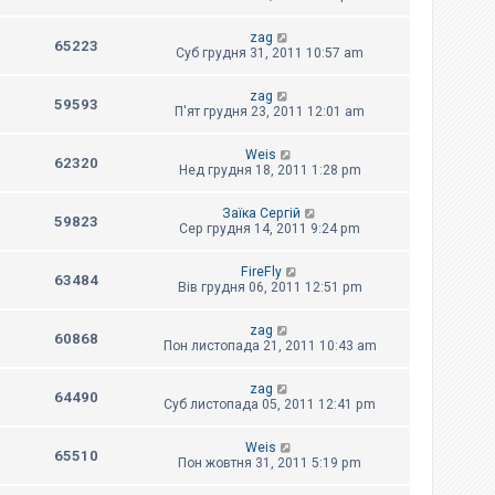
zag
65223
Суб грудня 31, 2011 10:57 am
zag
59593
П'ят грудня 23, 2011 12:01 am
Weis
62320
Нед грудня 18, 2011 1:28 pm
Заїка Сергій
59823
Сер грудня 14, 2011 9:24 pm
FireFly
63484
Вів грудня 06, 2011 12:51 pm
zag
60868
Пон листопада 21, 2011 10:43 am
zag
64490
Суб листопада 05, 2011 12:41 pm
Weis
65510
Пон жовтня 31, 2011 5:19 pm