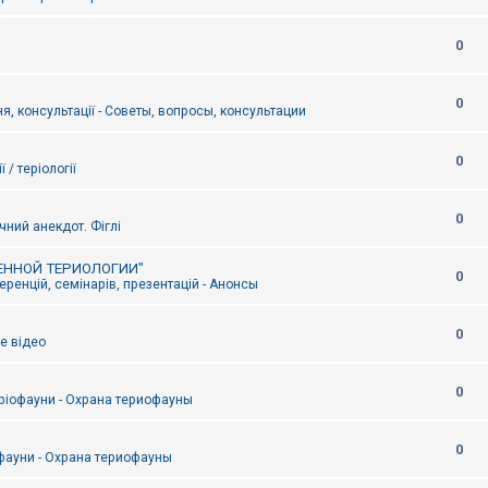
0
0
я, консультації - Советы, вопросы, консультации
0
ї / теріології
0
чний анекдот. Фіглі
ЕННОЙ ТЕРИОЛОГИИ"
0
ренцій, семінарів, презентацій - Анонсы
0
е відео
0
ріофауни - Охрана териофауны
0
фауни - Охрана териофауны