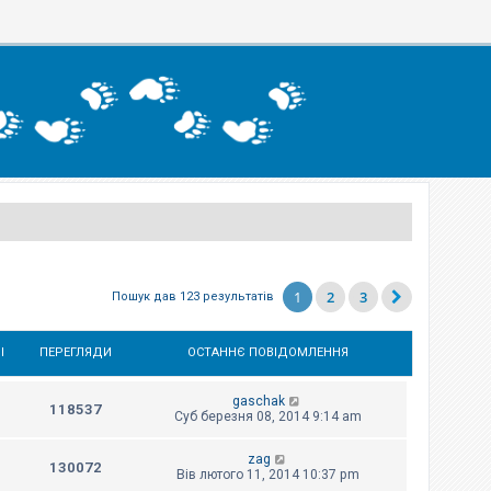
1
2
3
Пошук дав 123 результатів
І
ПЕРЕГЛЯДИ
ОСТАННЄ ПОВІДОМЛЕННЯ
gaschak
118537
Суб березня 08, 2014 9:14 am
zag
130072
Вів лютого 11, 2014 10:37 pm