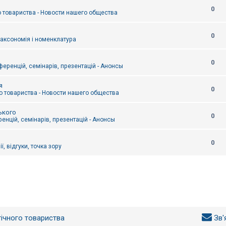
0
 товариства - Новости нашего общества
0
таксономія і номенклатура
0
еренцій, семінарів, презентацій - Анонсы
я
0
 товариства - Новости нашего общества
ького
0
енцій, семінарів, презентацій - Анонсы
0
ї, відгуки, точка зору
гічного товариства
Зв'