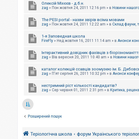
Олексій Міхєєв - д.б.н.
zag
»
Пон жовтня 24, 2011 12:16 pm
» в
Новини нашого
The PESI portal - назви звірів всіма мовами
zag
»
Пон жовтня 24, 2011 12:22 am
» в
Склад фауни, 
1-я Заповедная школа
FireFly
»
Нед жовтня 16, 2011 11:14 am
» в
Анонси конф
Інтерактивний довідник фахівців з біорізноманітт
zag
»
Вів вересня 20, 2011 10:40 am
» в
Новини нашого
каталог колекцій ссавців зоомузею ім. Б. Дибовс
zag
»
П'ят серпня 26, 2011 10:32 pm
» в
Анонси конфер
нестримний ріст кількості кандидатів?
zag
»
Сер червня 01, 2011 2:31 pm
» в
Критика, рецензі
Розширений пошук
Теріологічна школа
форум Українського теріоло