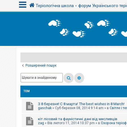
Теріологічна школа
форум Українського тері
В
х
і
д
Р
е
є
Розширений пошук
с
т
р
а
ц
і
ТЕМ
я
З 8 березня! С 8 марта! The best wishes in 8 March!
Т
gaschak
»
Суб березня 08, 2014 9:14 am
» в
Світле і т
е
м
кіт лісовий та фауністичні дані від мисливців
и
б
zag
»
Вів лютого 11, 2014 10:37 pm
» в
Охорона теріоф