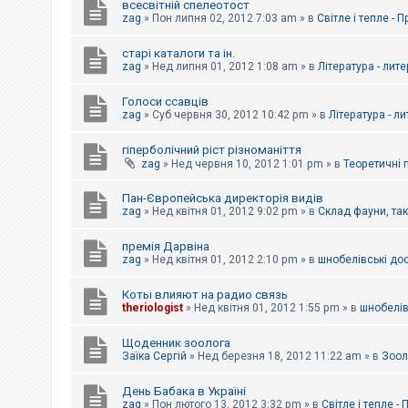
всесвітній спелеотост
zag
»
Пон липня 02, 2012 7:03 am
» в
Світле і тепле - 
старі каталоги та ін.
zag
»
Нед липня 01, 2012 1:08 am
» в
Література - лит
Голоси ссавців
zag
»
Суб червня 30, 2012 10:42 pm
» в
Література - л
гіперболічний ріст різноманіття
zag
»
Нед червня 10, 2012 1:01 pm
» в
Теоретичні 
Пан-Європейська директорія видів
zag
»
Нед квітня 01, 2012 9:02 pm
» в
Склад фауни, та
премія Дарвіна
zag
»
Нед квітня 01, 2012 2:10 pm
» в
шнобелівські до
Коты влияют на радио связь
theriologist
»
Нед квітня 01, 2012 1:55 pm
» в
шнобелів
Щоденник зоолога
Заїка Сергій
»
Нед березня 18, 2012 11:22 am
» в
Зоол
День Бабака в Україні
zag
»
Пон лютого 13, 2012 3:32 pm
» в
Світле і тепле -