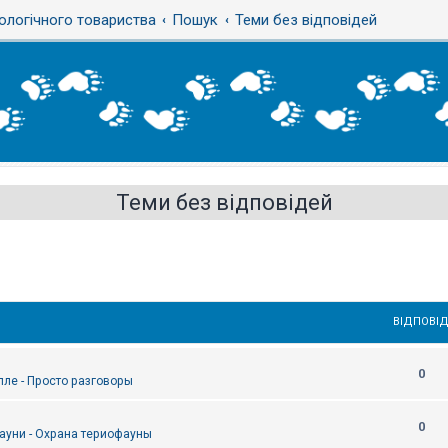
ологічного товариства
Пошук
Теми без відповідей
Теми без відповідей
ВІДПОВІД
0
епле - Просто разговоры
0
ауни - Охрана териофауны