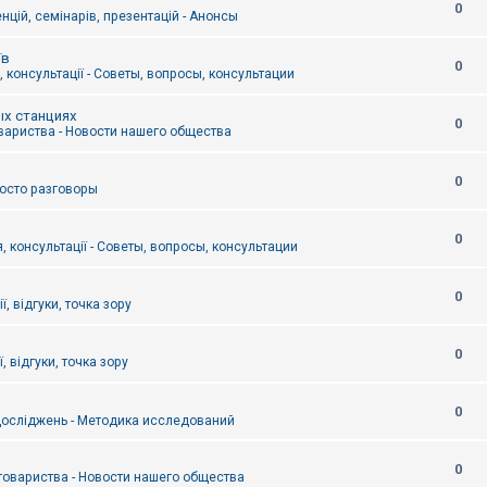
0
цій, семінарів, презентацій - Анонсы
їв
0
 консультації - Советы, вопросы, консультации
ых станциях
0
вариства - Новости нашего общества
0
Просто разговоры
0
, консультації - Советы, вопросы, консультации
0
ї, відгуки, точка зору
0
, відгуки, точка зору
0
осліджень - Методика исследований
0
товариства - Новости нашего общества