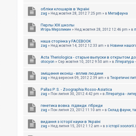
обліки клошарів в Україні
zag
»
Нед жовтня 28, 2012 7:25 pm
» в
Метафауна
Перлы ХІХ школы
Игорь Мерзликин
»
Нед жовтня 28, 2012 12:46 pm
» в
наша сторінка у FACEBOOK
zag
»
Нед жовтня 14, 2012 12:33 am
» в
Новини нашого
Acta Theriologica - старые выпуски в открытом д
otocyon
»
Сер жовтня 10, 2012 9:50 am
» в
Література 
зміщення еконіш - вплив людини
zag
»
Нед вересня 09, 2012 2:39 am
» в
Теоретичні пи
Pallas P. S. - Zoographia Rosso-Asiatica
zag
»
Пон липня 30, 2012 4:42 pm
» в
Література - лит
генетика вовка. підвиди. гібриди
zag
»
Пон липня 23, 2012 11:10 am
» в
Склад фауни, т
видання з історії науки в Україні
zag
»
Нед липня 15, 2012 1:12 am
» в
з історії зоології 