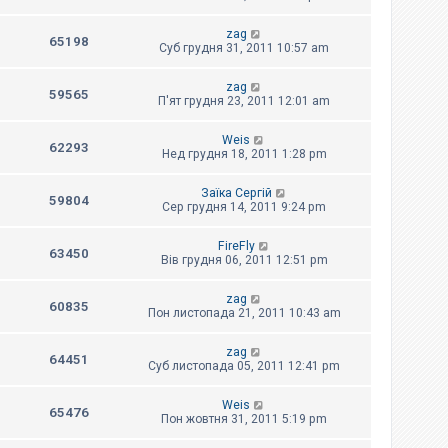
zag
65198
Суб грудня 31, 2011 10:57 am
zag
59565
П'ят грудня 23, 2011 12:01 am
Weis
62293
Нед грудня 18, 2011 1:28 pm
Заїка Сергій
59804
Сер грудня 14, 2011 9:24 pm
FireFly
63450
Вів грудня 06, 2011 12:51 pm
zag
60835
Пон листопада 21, 2011 10:43 am
zag
64451
Суб листопада 05, 2011 12:41 pm
Weis
65476
Пон жовтня 31, 2011 5:19 pm