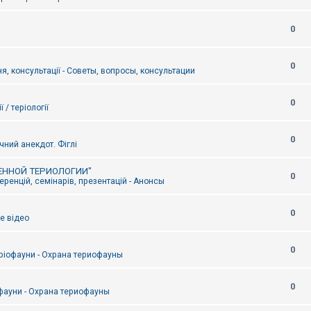
0
0
я, консультації - Советы, вопросы, консультации
0
ї / теріології
0
чний анекдот. Фіглі
ЕННОЙ ТЕРИОЛОГИИ"
0
ренцій, семінарів, презентацій - Анонсы
0
е відео
0
ріофауни - Охрана териофауны
0
фауни - Охрана териофауны