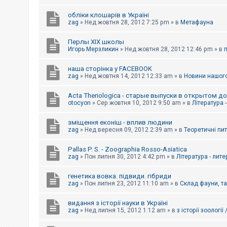
обліки клошарів в Україні
zag
»
Нед жовтня 28, 2012 7:25 pm
» в
Метафауна
Перлы ХІХ школы
Игорь Мерзликин
»
Нед жовтня 28, 2012 12:46 pm
» в
наша сторінка у FACEBOOK
zag
»
Нед жовтня 14, 2012 12:33 am
» в
Новини нашого
Acta Theriologica - старые выпуски в открытом д
otocyon
»
Сер жовтня 10, 2012 9:50 am
» в
Література 
зміщення еконіш - вплив людини
zag
»
Нед вересня 09, 2012 2:39 am
» в
Теоретичні пи
Pallas P. S. - Zoographia Rosso-Asiatica
zag
»
Пон липня 30, 2012 4:42 pm
» в
Література - лит
генетика вовка. підвиди. гібриди
zag
»
Пон липня 23, 2012 11:10 am
» в
Склад фауни, т
видання з історії науки в Україні
zag
»
Нед липня 15, 2012 1:12 am
» в
з історії зоології 