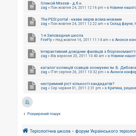
Олексій Міхєєв - д.б.н.
zag
»
Пон жовтня 24, 2011 12:16 pm
» в
Новини нашого
The PESI portal - назви звірів всіма мовами
zag
»
Пон жовтня 24, 2011 12:22 am
» в
Склад фауни, 
1-я Заповедная школа
FireFly
»
Нед жовтня 16, 2011 11:14 am
» в
Анонси конф
Інтерактивний довідник фахівців з біорізноманітт
zag
»
Вів вересня 20, 2011 10:40 am
» в
Новини нашого
каталог колекцій ссавців зоомузею ім. Б. Дибовс
zag
»
П'ят серпня 26, 2011 10:32 pm
» в
Анонси конфер
нестримний ріст кількості кандидатів?
zag
»
Сер червня 01, 2011 2:31 pm
» в
Критика, рецензі
Розширений пошук
Теріологічна школа
форум Українського теріоло