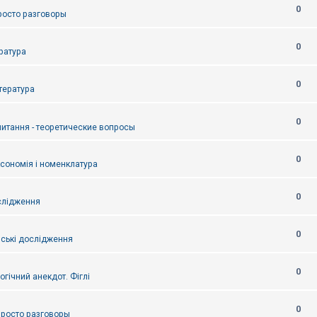
0
Просто разговоры
0
ература
0
итература
0
питання - теоретические вопросы
0
ксономія і номенклатура
0
слідження
0
ські дослідження
0
огічний анекдот. Фіглі
0
 Просто разговоры