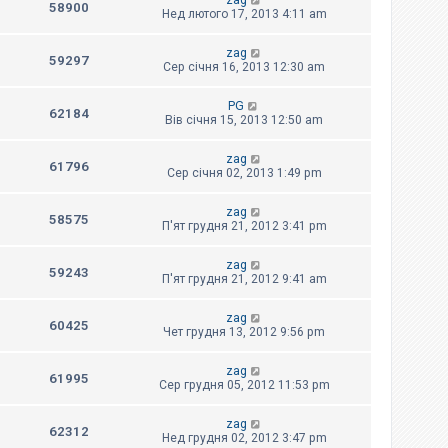
zag
58900
Нед лютого 17, 2013 4:11 am
zag
59297
Сер січня 16, 2013 12:30 am
PG
62184
Вів січня 15, 2013 12:50 am
zag
61796
Сер січня 02, 2013 1:49 pm
zag
58575
П'ят грудня 21, 2012 3:41 pm
zag
59243
П'ят грудня 21, 2012 9:41 am
zag
60425
Чет грудня 13, 2012 9:56 pm
zag
61995
Сер грудня 05, 2012 11:53 pm
zag
62312
Нед грудня 02, 2012 3:47 pm