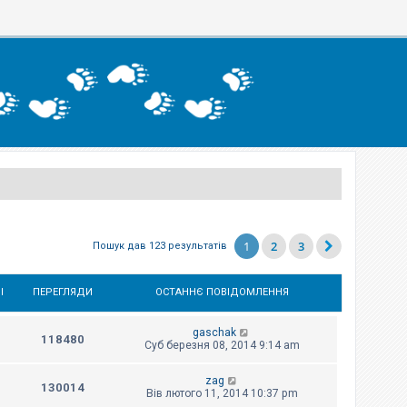
1
2
3
Пошук дав 123 результатів
І
ПЕРЕГЛЯДИ
ОСТАННЄ ПОВІДОМЛЕННЯ
gaschak
118480
Суб березня 08, 2014 9:14 am
zag
130014
Вів лютого 11, 2014 10:37 pm