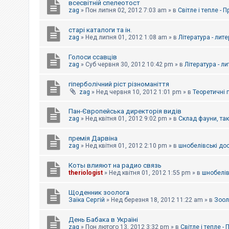
всесвітній спелеотост
zag
»
Пон липня 02, 2012 7:03 am
» в
Світле і тепле - 
старі каталоги та ін.
zag
»
Нед липня 01, 2012 1:08 am
» в
Література - лит
Голоси ссавців
zag
»
Суб червня 30, 2012 10:42 pm
» в
Література - л
гіперболічний ріст різноманіття
zag
»
Нед червня 10, 2012 1:01 pm
» в
Теоретичні 
Пан-Європейська директорія видів
zag
»
Нед квітня 01, 2012 9:02 pm
» в
Склад фауни, та
премія Дарвіна
zag
»
Нед квітня 01, 2012 2:10 pm
» в
шнобелівські до
Коты влияют на радио связь
theriologist
»
Нед квітня 01, 2012 1:55 pm
» в
шнобелів
Щоденник зоолога
Заїка Сергій
»
Нед березня 18, 2012 11:22 am
» в
Зоол
День Бабака в Україні
zag
»
Пон лютого 13, 2012 3:32 pm
» в
Світле і тепле -