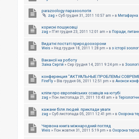
parazoology паразоологія
zag
»
Суб грудня 31, 2011 10:57 am
» в
Метафауна
корисні пошуковці
zag
»
П'ят грудня 23, 2011 12:01 am
» в
Поради, питанн
Видатні постаті природоохорони
Weis
»
Нед грудня 18, 2011 1:28 pm
» в
з історії зоологі
Вакансії на роботу
Заїка Сергій
»
Сер грудня 14, 2011 9:24 pm
» в
Зоологі
конференция "АКТУАЛЬНЫЕ ПРОБЛЕМЫ СОВРЕМ
FireFly
»
Вів грудня 06, 2011 12:51 pm
» в
Анонси конфе
кліпи про європейських ссавців на ютубі
zag
»
Пон листопада 21, 2011 10:43 am
» в
Теріологічн
кажани біля людей. приклади уваги
zag
»
Суб листопада 05, 2011 12:41 pm
» в
Охорона те
Червона книга міжнародний погляд
Weis
»
Пон жовтня 31, 2011 5:19 pm
» в
Охорона теріо