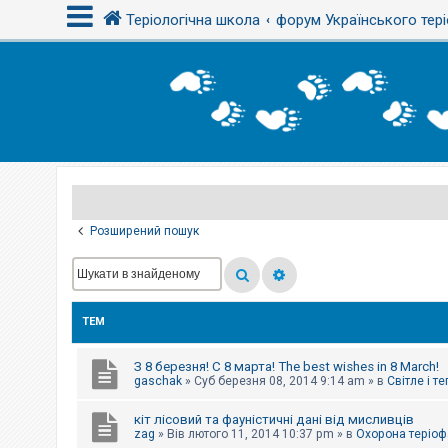
Теріологічна школа
форум Українського тері
В
х
і
д
Р
е
є
Розширений пошук
с
т
р
а
ц
і
ТЕМ
я
З 8 березня! С 8 марта! The best wishes in 8 March!
Т
gaschak
»
Суб березня 08, 2014 9:14 am
» в
Світле і т
е
м
кіт лісовий та фауністичні дані від мисливців
и
б
zag
»
Вів лютого 11, 2014 10:37 pm
» в
Охорона теріоф