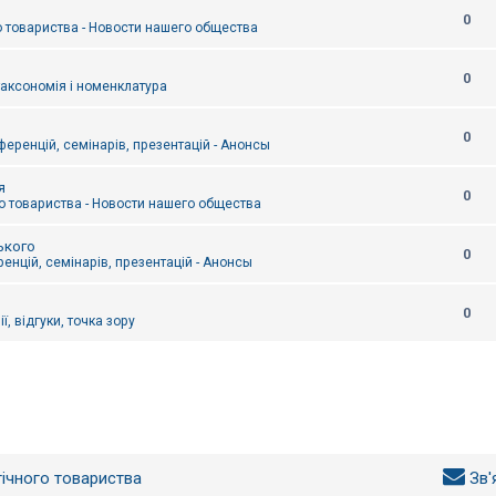
0
 товариства - Новости нашего общества
0
таксономія і номенклатура
0
еренцій, семінарів, презентацій - Анонсы
я
0
 товариства - Новости нашего общества
ького
0
енцій, семінарів, презентацій - Анонсы
0
ї, відгуки, точка зору
гічного товариства
Зв'