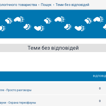
ологічного товариства
Пошук
Теми без відповідей
Теми без відповідей
ВІДПОВІД
0
епле - Просто разговоры
0
ауни - Охрана териофауны