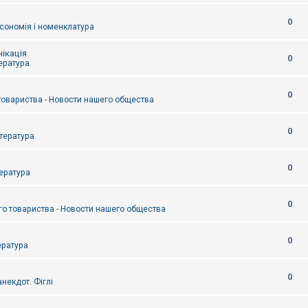
0
сономія і номенклатура
ікація
0
тература
0
товариства - Новости нашего общества
0
итература
0
тература
0
о товариства - Новости нашего общества
0
ература
0
некдот. Фіглі