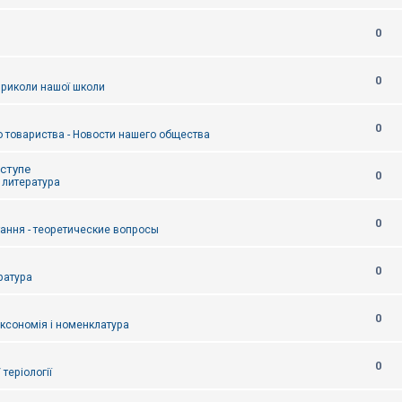
0
0
приколи нашої школи
0
 товариства - Новости нашего общества
оступе
0
- литература
0
тання - теоретические вопросы
0
ература
0
аксономія і номенклатура
0
/ теріології