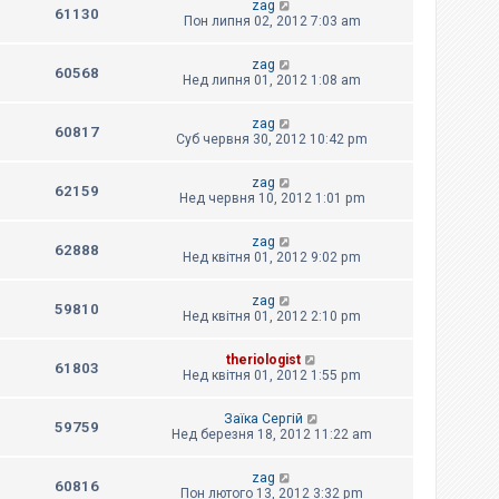
zag
61130
Пон липня 02, 2012 7:03 am
zag
60568
Нед липня 01, 2012 1:08 am
zag
60817
Суб червня 30, 2012 10:42 pm
zag
62159
Нед червня 10, 2012 1:01 pm
zag
62888
Нед квітня 01, 2012 9:02 pm
zag
59810
Нед квітня 01, 2012 2:10 pm
theriologist
61803
Нед квітня 01, 2012 1:55 pm
Заїка Сергій
59759
Нед березня 18, 2012 11:22 am
zag
60816
Пон лютого 13, 2012 3:32 pm