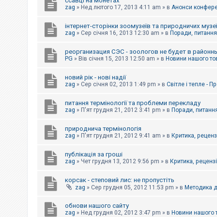
ссавці на монетах
к
zag
»
Нед лютого 17, 2013 4:11 am
» в
Анонси конферен
інтернет-сторінки зоомузеїв та природничих музе
Д
zag
»
Сер січня 16, 2013 12:30 am
» в
Поради, питання,
о
п
реорганизация СЭС - зоологов не будет в районн
о
PG
»
Вів січня 15, 2013 12:50 am
» в
Новини нашого то
м
о
г
новий рік - нові надії
а
zag
»
Сер січня 02, 2013 1:49 pm
» в
Світле і тепле - 
питання термінології та проблеми перекладу
zag
»
П'ят грудня 21, 2012 3:41 pm
» в
Поради, питання
природнича термінологія
zag
»
П'ят грудня 21, 2012 9:41 am
» в
Критика, рецензі
публікація за гроші
zag
»
Чет грудня 13, 2012 9:56 pm
» в
Критика, рецензії
корсак - степовий лис: не пропустіть
zag
»
Сер грудня 05, 2012 11:53 pm
» в
Методика д
обнови нашого сайту
zag
»
Нед грудня 02, 2012 3:47 pm
» в
Новини нашого 