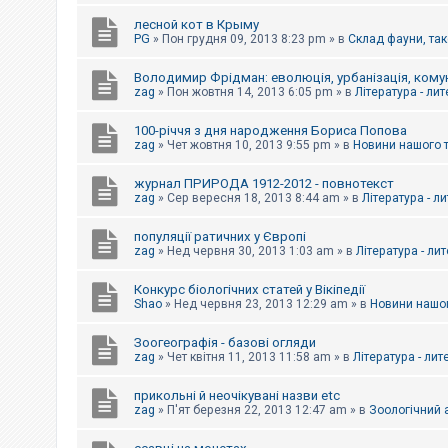
е
з
лесной кот в Крыму
в
PG
»
Пон грудня 09, 2013 8:23 pm
» в
Склад фауни, так
і
д
п
Володимир Фрідман: еволюція, урбанізація, комун
о
zag
»
Пон жовтня 14, 2013 6:05 pm
» в
Література - ли
в
і
д
100-річчя з дня народження Бориса Попова
е
zag
»
Чет жовтня 10, 2013 9:55 pm
» в
Новини нашого 
й
журнал ПРИРОДА 1912-2012 - повнотекст
zag
»
Сер вересня 18, 2013 8:44 am
» в
Література - л
А
к
популяції ратичних у Європі
т
и
zag
»
Нед червня 30, 2013 1:03 am
» в
Література - ли
в
н
Конкурс біологічних статей у Вікіпедії
і
Shao
»
Нед червня 23, 2013 12:29 am
» в
Новини нашог
т
е
м
Зоогеографія - базові огляди
и
zag
»
Чет квітня 11, 2013 11:58 am
» в
Література - лит
прикольні й неочікувані назви etc
П
zag
»
П'ят березня 22, 2013 12:47 am
» в
Зоологічний а
о
ш
у