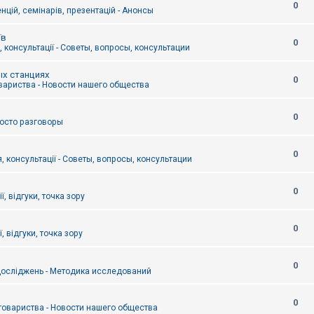
0
цій, семінарів, презентацій - Анонсы
їв
0
 консультації - Советы, вопросы, консультации
ых станциях
0
вариства - Новости нашего общества
0
Просто разговоры
0
, консультації - Советы, вопросы, консультации
0
ї, відгуки, точка зору
0
, відгуки, точка зору
0
осліджень - Методика исследований
0
товариства - Новости нашего общества