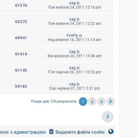
zag
61576
Пон жовтня 24, 2011 12:16 pm
zag
62272
Пон жовтня 24, 2011 12:22 am
FireFly
60941
Нед жовтня 16, 2011 11:14 am
zag
61616
Вів вересня 20, 2011 10:40 am
zag
61145
П'ят серпня 26, 2011 10:32 pm
zag
59183
Сер червня 01, 2011 2:31 pm
1
2
3
Пошук дав 123 результатів
язок з адміністрацією
Видалити файли cookie