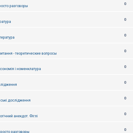
0
Просто разговоры
0
ература
0
итература
0
питання - теоретические вопросы
0
ксономія і номенклатура
0
слідження
0
ські дослідження
0
огічний анекдот. Фіглі
0
 Просто разговоры