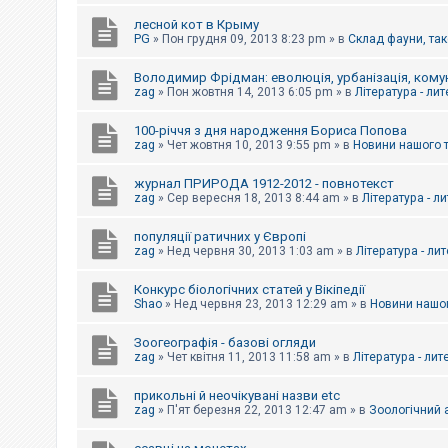
е
з
лесной кот в Крыму
в
PG
»
Пон грудня 09, 2013 8:23 pm
» в
Склад фауни, так
і
д
п
Володимир Фрідман: еволюція, урбанізація, комун
о
zag
»
Пон жовтня 14, 2013 6:05 pm
» в
Література - ли
в
і
д
100-річчя з дня народження Бориса Попова
е
zag
»
Чет жовтня 10, 2013 9:55 pm
» в
Новини нашого 
й
журнал ПРИРОДА 1912-2012 - повнотекст
zag
»
Сер вересня 18, 2013 8:44 am
» в
Література - л
А
к
популяції ратичних у Європі
т
и
zag
»
Нед червня 30, 2013 1:03 am
» в
Література - ли
в
н
Конкурс біологічних статей у Вікіпедії
і
Shao
»
Нед червня 23, 2013 12:29 am
» в
Новини нашог
т
е
м
Зоогеографія - базові огляди
и
zag
»
Чет квітня 11, 2013 11:58 am
» в
Література - лит
прикольні й неочікувані назви etc
П
zag
»
П'ят березня 22, 2013 12:47 am
» в
Зоологічний а
о
ш
у