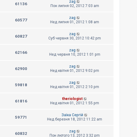
zag
61136
Пон липня 02, 2012 7:03 am
zag
60577
Нед липня 01, 2012 1:08 am
zag
60827
Суб червня 30, 2012 10:42 pm
zag
62166
Нед червня 10, 2012 1:01 pm
zag
62900
Нед квітня 01, 2012 9:02 pm
zag
59818
Нед квітня 01, 2012 2:10 pm
theriologist
61816
Нед квітня 01, 2012 1:55 pm
Заїка Сергій
59771
Нед березня 18, 2012 11:22 am
zag
60832
Пон лютого 13, 2012 3:32 pm