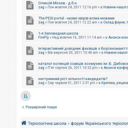
Олексій Міхєєв - д.б.н.
zag
»
Пон жовтня 24, 2011 12:16 pm
» в
Новини нашого
The PESI portal - назви звірів всіма мовами
zag
»
Пон жовтня 24, 2011 12:22 am
» в
Склад фауни, 
1-я Заповедная школа
FireFly
»
Нед жовтня 16, 2011 11:14 am
» в
Анонси конф
Інтерактивний довідник фахівців з біорізноманітт
zag
»
Вів вересня 20, 2011 10:40 am
» в
Новини нашого
каталог колекцій ссавців зоомузею ім. Б. Дибовс
zag
»
П'ят серпня 26, 2011 10:32 pm
» в
Анонси конфер
нестримний ріст кількості кандидатів?
zag
»
Сер червня 01, 2011 2:31 pm
» в
Критика, рецензі
Розширений пошук
Теріологічна школа
форум Українського теріоло