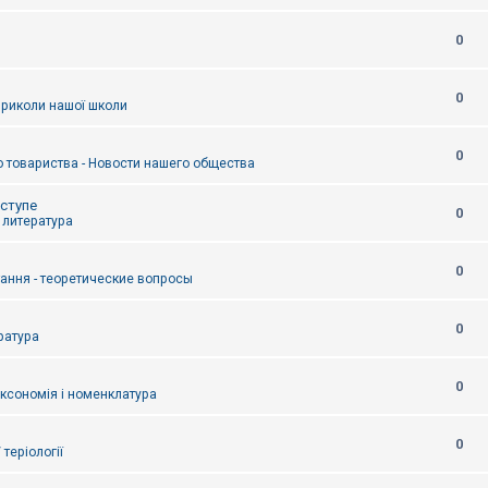
0
0
приколи нашої школи
0
 товариства - Новости нашего общества
оступе
0
- литература
0
тання - теоретические вопросы
0
ература
0
аксономія і номенклатура
0
/ теріології