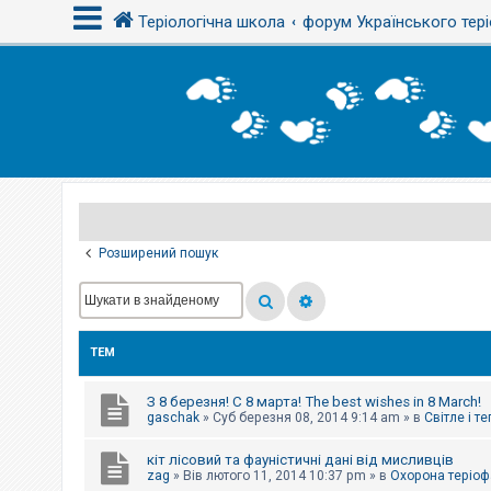
Теріологічна школа
форум Українського тері
В
х
і
д
Р
е
є
Розширений пошук
с
т
р
а
ц
і
ТЕМ
я
З 8 березня! С 8 марта! The best wishes in 8 March!
Т
gaschak
»
Суб березня 08, 2014 9:14 am
» в
Світле і т
е
м
кіт лісовий та фауністичні дані від мисливців
и
б
zag
»
Вів лютого 11, 2014 10:37 pm
» в
Охорона теріоф