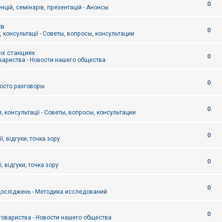
0
цій, семінарів, презентацій - Анонсы
їв
0
 консультації - Советы, вопросы, консультации
ых станциях
0
вариства - Новости нашего общества
0
Просто разговоры
0
, консультації - Советы, вопросы, консультации
0
ї, відгуки, точка зору
0
, відгуки, точка зору
0
осліджень - Методика исследований
0
товариства - Новости нашего общества