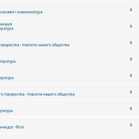
0
сономія і номенклатура
ікація
0
тература
0
товариства - Новости нашего общества
0
итература
0
тература
0
о товариства - Новости нашего общества
0
ература
0
некдот. Фіглі