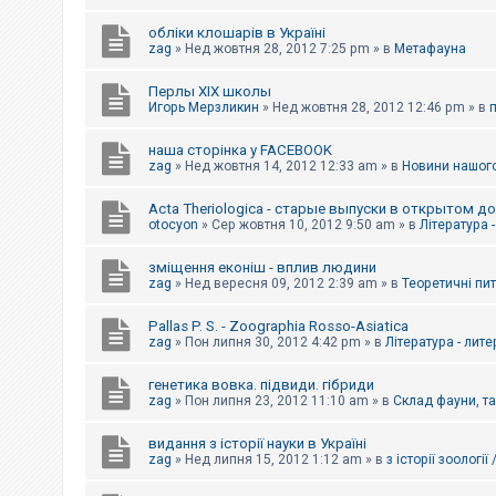
обліки клошарів в Україні
zag
»
Нед жовтня 28, 2012 7:25 pm
» в
Метафауна
Перлы ХІХ школы
Игорь Мерзликин
»
Нед жовтня 28, 2012 12:46 pm
» в
наша сторінка у FACEBOOK
zag
»
Нед жовтня 14, 2012 12:33 am
» в
Новини нашого
Acta Theriologica - старые выпуски в открытом д
otocyon
»
Сер жовтня 10, 2012 9:50 am
» в
Література 
зміщення еконіш - вплив людини
zag
»
Нед вересня 09, 2012 2:39 am
» в
Теоретичні пи
Pallas P. S. - Zoographia Rosso-Asiatica
zag
»
Пон липня 30, 2012 4:42 pm
» в
Література - лит
генетика вовка. підвиди. гібриди
zag
»
Пон липня 23, 2012 11:10 am
» в
Склад фауни, т
видання з історії науки в Україні
zag
»
Нед липня 15, 2012 1:12 am
» в
з історії зоології 