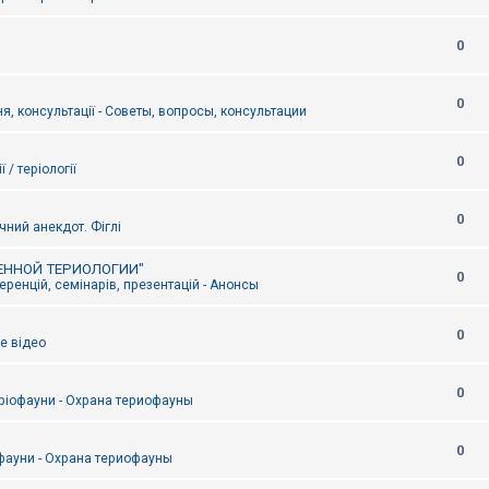
0
0
я, консультації - Советы, вопросы, консультации
0
ї / теріології
0
чний анекдот. Фіглі
ЕННОЙ ТЕРИОЛОГИИ"
0
ренцій, семінарів, презентацій - Анонсы
0
е відео
0
ріофауни - Охрана териофауны
0
фауни - Охрана териофауны