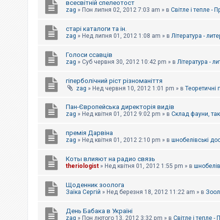
всесвітній спелеотост
zag
»
Пон липня 02, 2012 7:03 am
» в
Світле і тепле - 
старі каталоги та ін.
zag
»
Нед липня 01, 2012 1:08 am
» в
Література - лит
Голоси ссавців
zag
»
Суб червня 30, 2012 10:42 pm
» в
Література - л
гіперболічний ріст різноманіття
zag
»
Нед червня 10, 2012 1:01 pm
» в
Теоретичні 
Пан-Європейська директорія видів
zag
»
Нед квітня 01, 2012 9:02 pm
» в
Склад фауни, та
премія Дарвіна
zag
»
Нед квітня 01, 2012 2:10 pm
» в
шнобелівські до
Коты влияют на радио связь
theriologist
»
Нед квітня 01, 2012 1:55 pm
» в
шнобелів
Щоденник зоолога
Заїка Сергій
»
Нед березня 18, 2012 11:22 am
» в
Зоол
День Бабака в Україні
zag
»
Пон лютого 13, 2012 3:32 pm
» в
Світле і тепле -