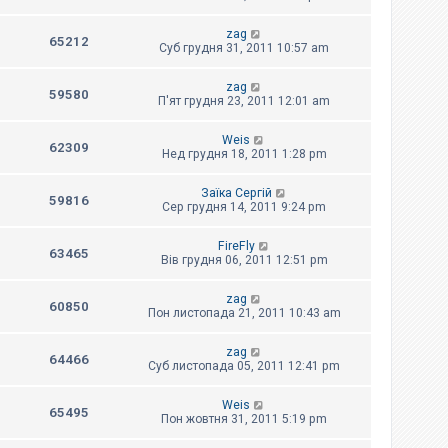
zag
65212
Суб грудня 31, 2011 10:57 am
zag
59580
П'ят грудня 23, 2011 12:01 am
Weis
62309
Нед грудня 18, 2011 1:28 pm
Заїка Сергій
59816
Сер грудня 14, 2011 9:24 pm
FireFly
63465
Вів грудня 06, 2011 12:51 pm
zag
60850
Пон листопада 21, 2011 10:43 am
zag
64466
Суб листопада 05, 2011 12:41 pm
Weis
65495
Пон жовтня 31, 2011 5:19 pm