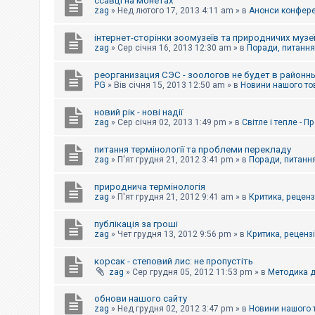
ссавці на монетах
к
zag
»
Нед лютого 17, 2013 4:11 am
» в
Анонси конферен
інтернет-сторінки зоомузеїв та природничих музе
Д
zag
»
Сер січня 16, 2013 12:30 am
» в
Поради, питання,
о
п
реорганизация СЭС - зоологов не будет в районн
о
PG
»
Вів січня 15, 2013 12:50 am
» в
Новини нашого то
м
о
г
новий рік - нові надії
а
zag
»
Сер січня 02, 2013 1:49 pm
» в
Світле і тепле - 
питання термінології та проблеми перекладу
zag
»
П'ят грудня 21, 2012 3:41 pm
» в
Поради, питання
природнича термінологія
zag
»
П'ят грудня 21, 2012 9:41 am
» в
Критика, рецензі
публікація за гроші
zag
»
Чет грудня 13, 2012 9:56 pm
» в
Критика, рецензії
корсак - степовий лис: не пропустіть
zag
»
Сер грудня 05, 2012 11:53 pm
» в
Методика д
обнови нашого сайту
zag
»
Нед грудня 02, 2012 3:47 pm
» в
Новини нашого 