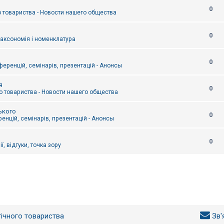
0
 товариства - Новости нашего общества
0
таксономія і номенклатура
0
еренцій, семінарів, презентацій - Анонсы
я
0
 товариства - Новости нашего общества
ького
0
енцій, семінарів, презентацій - Анонсы
0
ї, відгуки, точка зору
гічного товариства
Зв'