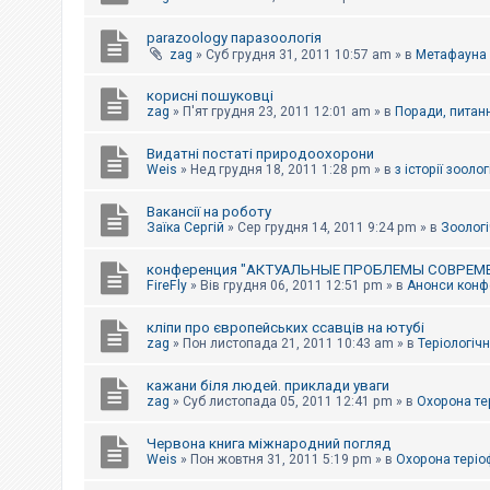
parazoology паразоологія
zag
»
Суб грудня 31, 2011 10:57 am
» в
Метафауна
корисні пошуковці
zag
»
П'ят грудня 23, 2011 12:01 am
» в
Поради, питанн
Видатні постаті природоохорони
Weis
»
Нед грудня 18, 2011 1:28 pm
» в
з історії зоологі
Вакансії на роботу
Заїка Сергій
»
Сер грудня 14, 2011 9:24 pm
» в
Зоологі
конференция "АКТУАЛЬНЫЕ ПРОБЛЕМЫ СОВРЕМ
FireFly
»
Вів грудня 06, 2011 12:51 pm
» в
Анонси конфе
кліпи про європейських ссавців на ютубі
zag
»
Пон листопада 21, 2011 10:43 am
» в
Теріологічн
кажани біля людей. приклади уваги
zag
»
Суб листопада 05, 2011 12:41 pm
» в
Охорона те
Червона книга міжнародний погляд
Weis
»
Пон жовтня 31, 2011 5:19 pm
» в
Охорона теріо