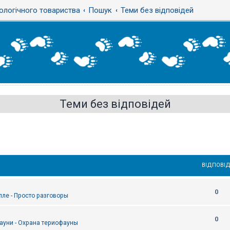
ологічного товариства
Пошук
Теми без відповідей
Теми без відповідей
ВІДПОВІД
0
епле - Просто разговоры
0
ауни - Охрана териофауны