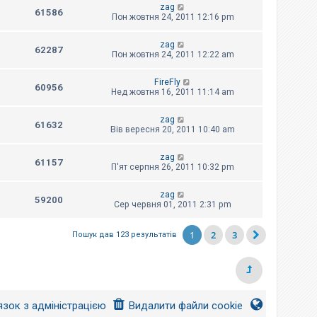
zag
61586
Пон жовтня 24, 2011 12:16 pm
zag
62287
Пон жовтня 24, 2011 12:22 am
FireFly
60956
Нед жовтня 16, 2011 11:14 am
zag
61632
Вів вересня 20, 2011 10:40 am
zag
61157
П'ят серпня 26, 2011 10:32 pm
zag
59200
Сер червня 01, 2011 2:31 pm
1
2
3
Пошук дав 123 результатів
язок з адміністрацією
Видалити файли cookie