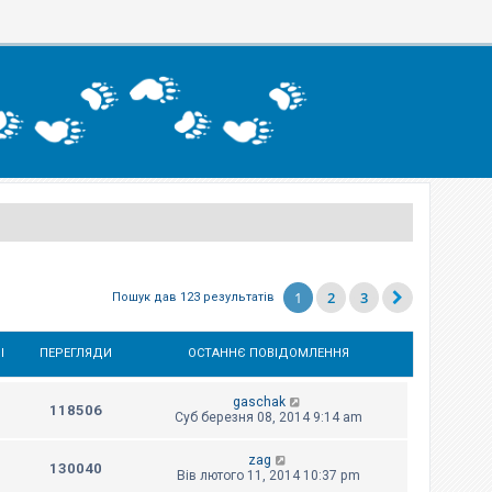
1
2
3
Пошук дав 123 результатів
І
ПЕРЕГЛЯДИ
ОСТАННЄ ПОВІДОМЛЕННЯ
gaschak
118506
Суб березня 08, 2014 9:14 am
zag
130040
Вів лютого 11, 2014 10:37 pm