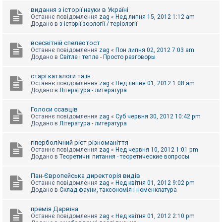
видання з історії науки в Україні
Останнє повідомлення
zag
«
Нед липня 15, 2012 1:12 am
Додано в
з історії зоології / теріології
всесвітній спелеотост
Останнє повідомлення
zag
«
Пон липня 02, 2012 7:03 am
Додано в
Світле і тепле - Просто разговоры
старі каталоги та ін.
Останнє повідомлення
zag
«
Нед липня 01, 2012 1:08 am
Додано в
Література - литература
Голоси ссавців
Останнє повідомлення
zag
«
Суб червня 30, 2012 10:42 pm
Додано в
Література - литература
гіперболічний ріст різноманіття
Останнє повідомлення
zag
«
Нед червня 10, 2012 1:01 pm
Додано в
Теоретичні питання - теоретические вопросы
Пан-Європейська директорія видів
Останнє повідомлення
zag
«
Нед квітня 01, 2012 9:02 pm
Додано в
Склад фауни, таксономія і номенклатура
премія Дарвіна
Останнє повідомлення
zag
«
Нед квітня 01, 2012 2:10 pm