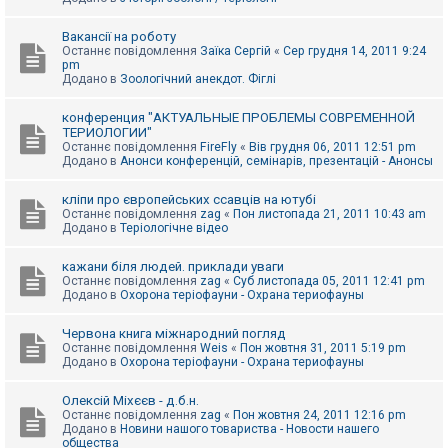
Вакансії на роботу
Останнє повідомлення
Заїка Сергій
«
Сер грудня 14, 2011 9:24
pm
Додано в
Зоологічний анекдот. Фіглі
конференция "АКТУАЛЬНЫЕ ПРОБЛЕМЫ СОВРЕМЕННОЙ
ТЕРИОЛОГИИ"
Останнє повідомлення
FireFly
«
Вів грудня 06, 2011 12:51 pm
Додано в
Анонси конференцій, семінарів, презентацій - Анонсы
кліпи про європейських ссавців на ютубі
Останнє повідомлення
zag
«
Пон листопада 21, 2011 10:43 am
Додано в
Теріологічне відео
кажани біля людей. приклади уваги
Останнє повідомлення
zag
«
Суб листопада 05, 2011 12:41 pm
Додано в
Охорона теріофауни - Охрана териофауны
Червона книга міжнародний погляд
Останнє повідомлення
Weis
«
Пон жовтня 31, 2011 5:19 pm
Додано в
Охорона теріофауни - Охрана териофауны
Олексій Міхєєв - д.б.н.
Останнє повідомлення
zag
«
Пон жовтня 24, 2011 12:16 pm
Додано в
Новини нашого товариства - Новости нашего
общества