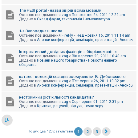
The PESI portal - назви звірів всіма мовами
Останнє повідомлення
zag
«
Пон жовтня 24, 2011 12:22 am
Додано в
Склад фауни, таксономія і номенклатура
1-я Заповедная школа
Останнє повідомлення
FireFly
«
Нед жовтня 16, 2011 11:14 am
Додано в
Анонси конференцій, семінарів, презентацій - Анонсы
Інтерактивний довідник фахівців з біорізноманіття
Останнє повідомлення
zag
«
Вів вересня 20, 2011 10:40 am
Додано в
Новини нашого товариства - Новости нашего
общества
каталог колекцій ссавців зоомузею ім. Б. Дибовського
Останнє повідомлення
zag
«
П'ят серпня 26, 2011 10:32 pm
Додано в
Анонси конференцій, семінарів, презентацій - Анонсы
нестримний ріст кількості кандидатів?
Останнє повідомлення
zag
«
Сер червня 01, 2011 2:31 pm
Додано в
Критика, рецензії, відгуки, точка зору
1
2
3
Пошук дав 123 результатів