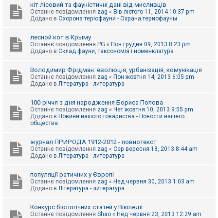
е
кіт лісовий та фауністичні дані від мисливців
з
Останнє повідомлення
zag
«
Вів лютого 11, 2014 10:37 pm
в
Додано в
Охорона теріофауни - Охрана териофауны
і
д
п
лесной кот в Крыму
о
Останнє повідомлення
PG
«
Пон грудня 09, 2013 8:23 pm
в
Додано в
Склад фауни, таксономія і номенклатура
і
д
е
Володимир Фрідман: еволюція, урбанізація, комунікація
й
Останнє повідомлення
zag
«
Пон жовтня 14, 2013 6:05 pm
Додано в
Література - литература
А
100-річчя з дня народження Бориса Попова
к
Останнє повідомлення
zag
«
Чет жовтня 10, 2013 9:55 pm
т
Додано в
Новини нашого товариства - Новости нашего
и
общества
в
н
журнал ПРИРОДА 1912-2012 - повнотекст
і
Останнє повідомлення
zag
«
Сер вересня 18, 2013 8:44 am
т
Додано в
Література - литература
е
м
и
популяції ратичних у Європі
Останнє повідомлення
zag
«
Нед червня 30, 2013 1:03 am
Додано в
Література - литература
П
о
Конкурс біологічних статей у Вікіпедії
ш
Останнє повідомлення
Shao
«
Нед червня 23, 2013 12:29 am
у