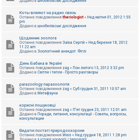
Додано в
шнобелівські дослідження
Коты влияют на радио связь
Останнє повідомлення
theriologist
«
Нед квітня 01, 2012 1:55
pm
Додано в
шнобелівські дослідження
Щоденник зоолога
Останнє повідомлення
Заїка Сергій
«
Нед березня 18, 2012
11:22 am
Додано в
Зоологічний анекдот. Фіглі
День Бабака в Україні
Останнє повідомлення
zag
«
Пон лютого 13, 2012 3:32 pm
Додано в
Світле і тепле - Просто разговоры
parazoology паразоологія
Останнє повідомлення
zag
«
Суб грудня 31, 2011 10:57 am
Додано в
Метафауна
корисні пошуковці
Останнє повідомлення
zag
«
П'ят грудня 23, 2011 12:01 am
Додано в
Поради, питання, консультації - Советы, вопросы,
консультации
Видатні постаті природоохорони
Останнє повідомлення
Weis
«
Нед грудня 18, 2011 1:28 pm
Додано в
з історії зоології / теріології