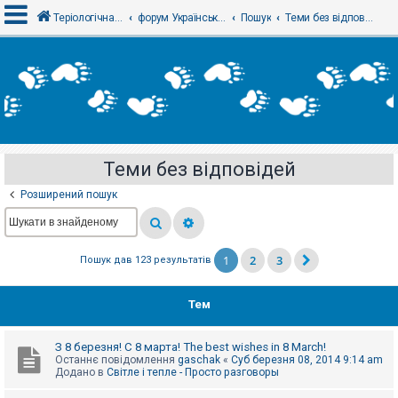
Теріологічна школа
форум Українського теріологічного товариства
Пошук
Теми без відповідей
В
х
і
д
Теми без відповідей
Р
е
Розширений пошук
є
с
т
р
а
1
2
3
Пошук дав 123 результатів
ц
і
я
Тем
Т
З 8 березня! С 8 марта! The best wishes in 8 March!
е
Останнє повідомлення
gaschak
«
Суб березня 08, 2014 9:14 am
м
Додано в
Світле і тепле - Просто разговоры
и
б