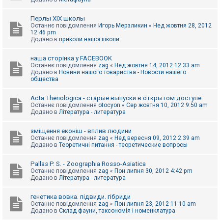
Перлы ХІХ школы
Останнє повідомлення
Игорь Мерзликин
«
Нед жовтня 28, 2012
12:46 pm
Додано в
приколи нашої школи
наша сторінка у FACEBOOK
Останнє повідомлення
zag
«
Нед жовтня 14, 2012 12:33 am
Додано в
Новини нашого товариства - Новости нашего
общества
Acta Theriologica - старые выпуски в открытом доступе
Останнє повідомлення
otocyon
«
Сер жовтня 10, 2012 9:50 am
Додано в
Література - литература
зміщення еконіш - вплив людини
Останнє повідомлення
zag
«
Нед вересня 09, 2012 2:39 am
Додано в
Теоретичні питання - теоретические вопросы
Pallas P. S. - Zoographia Rosso-Asiatica
Останнє повідомлення
zag
«
Пон липня 30, 2012 4:42 pm
Додано в
Література - литература
генетика вовка. підвиди. гібриди
Останнє повідомлення
zag
«
Пон липня 23, 2012 11:10 am
Додано в
Склад фауни, таксономія і номенклатура