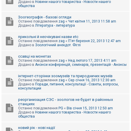
Додано в
Новини нашого товариства - Новости нашего
к
общества
Зоогеографія - базові огляди
Д
Останнє повідомлення
zag
«
Чет квітня 11, 2013 11:58 am
о
Додано в
Література - литература
п
о
м
прикольні й неочікувані назви etc
о
Останнє повідомлення
zag
«
П'ят березня 22, 2013 12:47 am
г
Додано в
Зоологічний анекдот. Фіглі
а
ссавці на монетах
Останнє повідомлення
zag
«
Нед лютого 17, 2013 4:11 am
Додано в
Анонси конференцій, семінарів, презентацій - Анонсы
інтернет-сторінки зоомузеїв та природничих музеїв
Останнє повідомлення
zag
«
Сер січня 16, 2013 12:30 am
Додано в
Поради, питання, консультації - Советы, вопросы,
консультации
реорганизация СЭС - зоологов не будет в районных
станциях
Останнє повідомлення
PG
«
Вів січня 15, 2013 12:50 am
Додано в
Новини нашого товариства - Новости нашего
общества
новий рік - нові надії