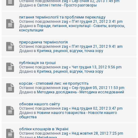
Останнє повідомлення
zag
«
Сер січня 02, 2013 1:49 pm
Додано в
Світле і тепле - Просто разговоры
питання термінології та проблеми перекладу
Останнє повідомлення
zag
«
П'ят грудня 21, 2012 3:41 pm
Додано в
Поради, питання, консультації - Советы, вопросы,
консультации
природнича термінологія
Останнє повідомлення
zag
«
П'ят грудня 21, 2012 9:41 am
Додано в
Критика, рецензії, відгуки, точка зору
публікація за гроші
Останнє повідомлення
zag
«
Чет грудня 13, 2012 9:56 pm
Додано в
Критика, рецензії, відгуки, точка зору
корсак - степовий лис: не пропустіть
Останнє повідомлення
zag
«
Сер грудня 05, 2012 11:53 pm
Додано в
Методика досліджень - Методика исследований
обнови нашого сайту
Останнє повідомлення
zag
«
Нед грудня 02, 2012 3:47 pm
Додано в
Новини нашого товариства - Новости нашего
общества
обліки клошарів в Україні
Останнє повідомлення
zag
«
Нед жовтня 28, 2012 7:25 pm
Додано в
Метафауна