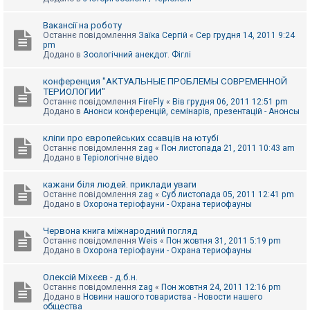
Вакансії на роботу
Останнє повідомлення
Заїка Сергій
«
Сер грудня 14, 2011 9:24
pm
Додано в
Зоологічний анекдот. Фіглі
конференция "АКТУАЛЬНЫЕ ПРОБЛЕМЫ СОВРЕМЕННОЙ
ТЕРИОЛОГИИ"
Останнє повідомлення
FireFly
«
Вів грудня 06, 2011 12:51 pm
Додано в
Анонси конференцій, семінарів, презентацій - Анонсы
кліпи про європейських ссавців на ютубі
Останнє повідомлення
zag
«
Пон листопада 21, 2011 10:43 am
Додано в
Теріологічне відео
кажани біля людей. приклади уваги
Останнє повідомлення
zag
«
Суб листопада 05, 2011 12:41 pm
Додано в
Охорона теріофауни - Охрана териофауны
Червона книга міжнародний погляд
Останнє повідомлення
Weis
«
Пон жовтня 31, 2011 5:19 pm
Додано в
Охорона теріофауни - Охрана териофауны
Олексій Міхєєв - д.б.н.
Останнє повідомлення
zag
«
Пон жовтня 24, 2011 12:16 pm
Додано в
Новини нашого товариства - Новости нашего
общества