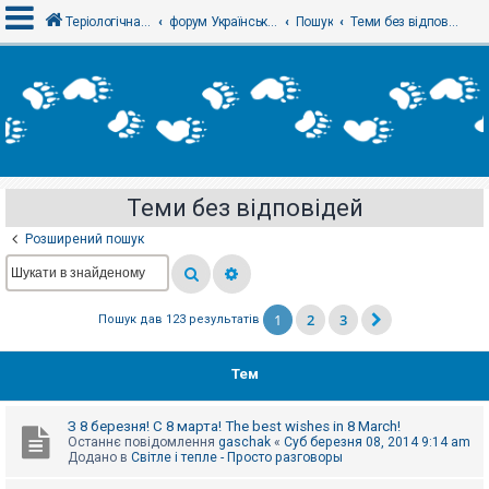
Теріологічна школа
форум Українського теріологічного товариства
Пошук
Теми без відповідей
В
х
і
д
Теми без відповідей
Р
е
Розширений пошук
є
с
т
р
а
1
2
3
Пошук дав 123 результатів
ц
і
я
Тем
Т
З 8 березня! С 8 марта! The best wishes in 8 March!
е
Останнє повідомлення
gaschak
«
Суб березня 08, 2014 9:14 am
м
Додано в
Світле і тепле - Просто разговоры
и
б