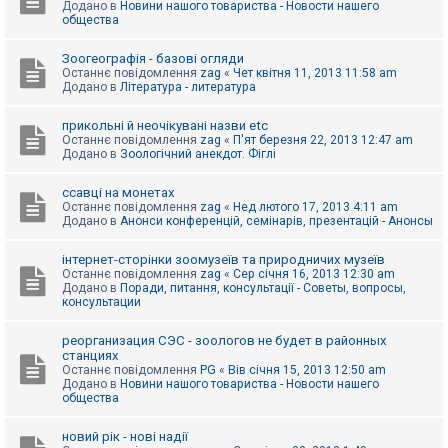
Додано в
Новини нашого товариства - Новости нашего
к
общества
Зоогеографія - базові огляди
Д
Останнє повідомлення
zag
«
Чет квітня 11, 2013 11:58 am
о
Додано в
Література - литература
п
о
м
прикольні й неочікувані назви etc
о
Останнє повідомлення
zag
«
П'ят березня 22, 2013 12:47 am
г
Додано в
Зоологічний анекдот. Фіглі
а
ссавці на монетах
Останнє повідомлення
zag
«
Нед лютого 17, 2013 4:11 am
Додано в
Анонси конференцій, семінарів, презентацій - Анонсы
інтернет-сторінки зоомузеїв та природничих музеїв
Останнє повідомлення
zag
«
Сер січня 16, 2013 12:30 am
Додано в
Поради, питання, консультації - Советы, вопросы,
консультации
реорганизация СЭС - зоологов не будет в районных
станциях
Останнє повідомлення
PG
«
Вів січня 15, 2013 12:50 am
Додано в
Новини нашого товариства - Новости нашего
общества
новий рік - нові надії