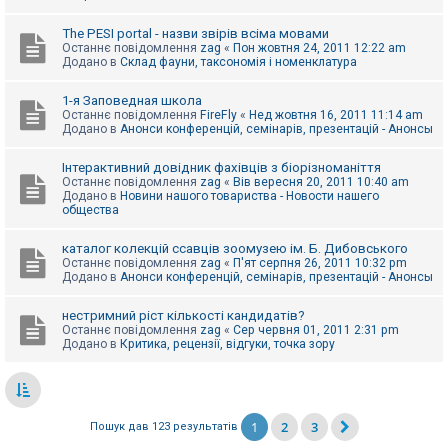
The PESI portal - назви звірів всіма мовами
Останнє повідомлення
zag
«
Пон жовтня 24, 2011 12:22 am
Додано в
Склад фауни, таксономія і номенклатура
1-я Заповедная школа
Останнє повідомлення
FireFly
«
Нед жовтня 16, 2011 11:14 am
Додано в
Анонси конференцій, семінарів, презентацій - Анонсы
Інтерактивний довідник фахівців з біорізноманіття
Останнє повідомлення
zag
«
Вів вересня 20, 2011 10:40 am
Додано в
Новини нашого товариства - Новости нашего
общества
каталог колекцій ссавців зоомузею ім. Б. Дибовського
Останнє повідомлення
zag
«
П'ят серпня 26, 2011 10:32 pm
Додано в
Анонси конференцій, семінарів, презентацій - Анонсы
нестримний ріст кількості кандидатів?
Останнє повідомлення
zag
«
Сер червня 01, 2011 2:31 pm
Додано в
Критика, рецензії, відгуки, точка зору
1
2
3
Пошук дав 123 результатів