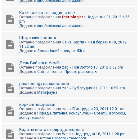
Додано в
шнобелівські дослідження
Коты влияют на радио связь
Останнє повідомлення
theriologist
«
Нед квітня 01, 2012 1:55
pm
Додано в
шнобелівські дослідження
Щоденник зоолога
Останнє повідомлення
Заїка Сергій
«
Нед березня 18, 2012
11:22 am
Додано в
Зоологічний анекдот. Фіглі
День Бабака в Україні
Останнє повідомлення
zag
«
Пон лютого 13, 2012 3:32 pm
Додано в
Світле і тепле - Просто разговоры
parazoology паразоологія
Останнє повідомлення
zag
«
Суб грудня 31, 2011 10:57 am
Додано в
Метафауна
корисні пошуковці
Останнє повідомлення
zag
«
П'ят грудня 23, 2011 12:01 am
Додано в
Поради, питання, консультації - Советы, вопросы,
консультации
Видатні постаті природоохорони
Останнє повідомлення
Weis
«
Нед грудня 18, 2011 1:28 pm
Додано в
з історії зоології / теріології