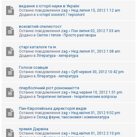
видання з історії науки в Україні
Останнє повідомлення
zag
«
Нед липня 15, 2012 1:12 am
Додано в
з історії зоології / теріології
всесвітній спелеотост
Останнє повідомлення
zag
«
Пон липня 02, 2012 7:03 am
Додано в
Світле і тепле - Просто разговоры
старі каталоги та ін.
Останнє повідомлення
zag
«
Нед липня 01, 2012 1:08 am
Додано в
Література - литература
Голоси ссавців
Останнє повідомлення
zag
«
Суб червня 30, 2012 10:42 pm
Додано в
Література - литература
гіперболічний ріст різноманіття
Останнє повідомлення
zag
«
Нед червня 10, 2012 1:01 pm
Додано в
Теоретичні питання - теоретические вопросы
Пан-Європейська директорія видів
Останнє повідомлення
zag
«
Нед квітня 01, 2012 9:02 pm
Додано в
Склад фауни, таксономія і номенклатура
премія Дарвіна
Останнє повідомлення
zag
«
Нед квітня 01, 2012 2:10 pm