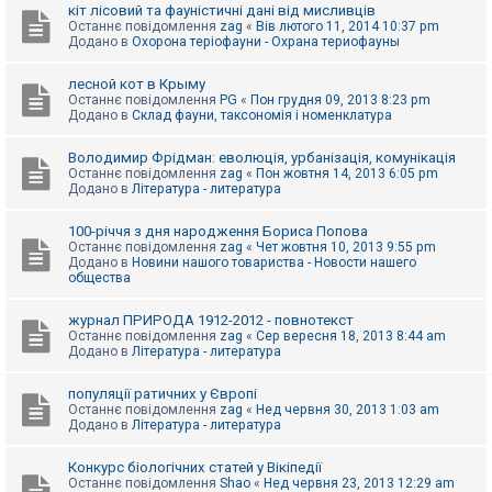
е
кіт лісовий та фауністичні дані від мисливців
з
Останнє повідомлення
zag
«
Вів лютого 11, 2014 10:37 pm
в
Додано в
Охорона теріофауни - Охрана териофауны
і
д
п
лесной кот в Крыму
о
Останнє повідомлення
PG
«
Пон грудня 09, 2013 8:23 pm
в
Додано в
Склад фауни, таксономія і номенклатура
і
д
е
Володимир Фрідман: еволюція, урбанізація, комунікація
й
Останнє повідомлення
zag
«
Пон жовтня 14, 2013 6:05 pm
Додано в
Література - литература
А
100-річчя з дня народження Бориса Попова
к
Останнє повідомлення
zag
«
Чет жовтня 10, 2013 9:55 pm
т
Додано в
Новини нашого товариства - Новости нашего
и
общества
в
н
журнал ПРИРОДА 1912-2012 - повнотекст
і
Останнє повідомлення
zag
«
Сер вересня 18, 2013 8:44 am
т
Додано в
Література - литература
е
м
и
популяції ратичних у Європі
Останнє повідомлення
zag
«
Нед червня 30, 2013 1:03 am
Додано в
Література - литература
П
о
Конкурс біологічних статей у Вікіпедії
ш
Останнє повідомлення
Shao
«
Нед червня 23, 2013 12:29 am
у