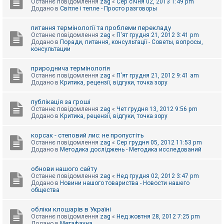
Останнє повідомлення
zag
«
Сер січня 02, 2013 1:49 pm
Додано в
Світле і тепле - Просто разговоры
питання термінології та проблеми перекладу
Останнє повідомлення
zag
«
П'ят грудня 21, 2012 3:41 pm
Додано в
Поради, питання, консультації - Советы, вопросы,
консультации
природнича термінологія
Останнє повідомлення
zag
«
П'ят грудня 21, 2012 9:41 am
Додано в
Критика, рецензії, відгуки, точка зору
публікація за гроші
Останнє повідомлення
zag
«
Чет грудня 13, 2012 9:56 pm
Додано в
Критика, рецензії, відгуки, точка зору
корсак - степовий лис: не пропустіть
Останнє повідомлення
zag
«
Сер грудня 05, 2012 11:53 pm
Додано в
Методика досліджень - Методика исследований
обнови нашого сайту
Останнє повідомлення
zag
«
Нед грудня 02, 2012 3:47 pm
Додано в
Новини нашого товариства - Новости нашего
общества
обліки клошарів в Україні
Останнє повідомлення
zag
«
Нед жовтня 28, 2012 7:25 pm
Додано в
Метафауна