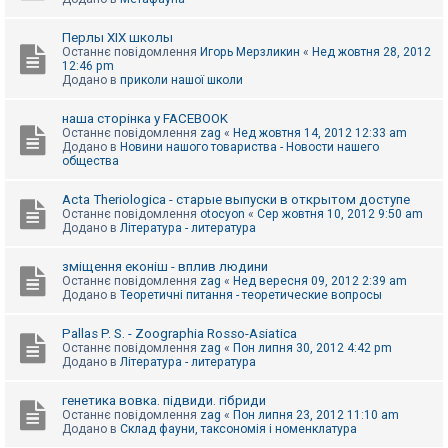
Перлы ХІХ школы
Останнє повідомлення
Игорь Мерзликин
«
Нед жовтня 28, 2012
12:46 pm
Додано в
приколи нашої школи
наша сторінка у FACEBOOK
Останнє повідомлення
zag
«
Нед жовтня 14, 2012 12:33 am
Додано в
Новини нашого товариства - Новости нашего
общества
Acta Theriologica - старые выпуски в открытом доступе
Останнє повідомлення
otocyon
«
Сер жовтня 10, 2012 9:50 am
Додано в
Література - литература
зміщення еконіш - вплив людини
Останнє повідомлення
zag
«
Нед вересня 09, 2012 2:39 am
Додано в
Теоретичні питання - теоретические вопросы
Pallas P. S. - Zoographia Rosso-Asiatica
Останнє повідомлення
zag
«
Пон липня 30, 2012 4:42 pm
Додано в
Література - литература
генетика вовка. підвиди. гібриди
Останнє повідомлення
zag
«
Пон липня 23, 2012 11:10 am
Додано в
Склад фауни, таксономія і номенклатура