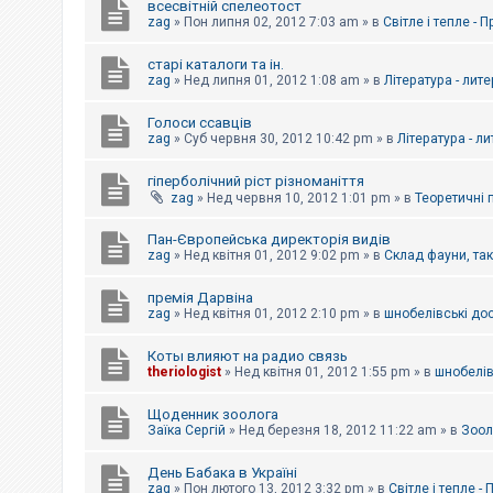
всесвітній спелеотост
zag
»
Пон липня 02, 2012 7:03 am
» в
Світле і тепле - 
старі каталоги та ін.
zag
»
Нед липня 01, 2012 1:08 am
» в
Література - лит
Голоси ссавців
zag
»
Суб червня 30, 2012 10:42 pm
» в
Література - л
гіперболічний ріст різноманіття
zag
»
Нед червня 10, 2012 1:01 pm
» в
Теоретичні 
Пан-Європейська директорія видів
zag
»
Нед квітня 01, 2012 9:02 pm
» в
Склад фауни, та
премія Дарвіна
zag
»
Нед квітня 01, 2012 2:10 pm
» в
шнобелівські до
Коты влияют на радио связь
theriologist
»
Нед квітня 01, 2012 1:55 pm
» в
шнобелів
Щоденник зоолога
Заїка Сергій
»
Нед березня 18, 2012 11:22 am
» в
Зоол
День Бабака в Україні
zag
»
Пон лютого 13, 2012 3:32 pm
» в
Світле і тепле -