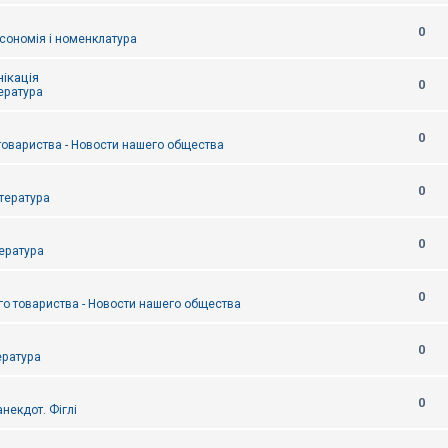
0
сономія і номенклатура
ікація
0
тература
0
товариства - Новости нашего общества
0
итература
0
тература
0
о товариства - Новости нашего общества
0
ература
0
некдот. Фіглі