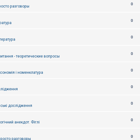
0
Просто разговоры
0
ература
0
итература
0
питання - теоретические вопросы
0
ксономія і номенклатура
0
слідження
0
ські дослідження
0
огічний анекдот. Фіглі
0
 Просто разговоры