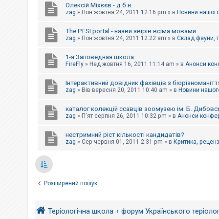
Олексій Міхєєв - д.б.н.
zag
»
Пон жовтня 24, 2011 12:16 pm
» в
Новини нашого
The PESI portal - назви звірів всіма мовами
zag
»
Пон жовтня 24, 2011 12:22 am
» в
Склад фауни, 
1-я Заповедная школа
FireFly
»
Нед жовтня 16, 2011 11:14 am
» в
Анонси конф
Інтерактивний довідник фахівців з біорізноманітт
zag
»
Вів вересня 20, 2011 10:40 am
» в
Новини нашого
каталог колекцій ссавців зоомузею ім. Б. Дибовс
zag
»
П'ят серпня 26, 2011 10:32 pm
» в
Анонси конфер
нестримний ріст кількості кандидатів?
zag
»
Сер червня 01, 2011 2:31 pm
» в
Критика, рецензі
Розширений пошук
Теріологічна школа
форум Українського теріоло