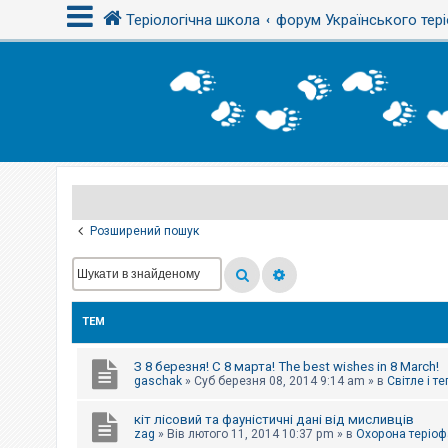
Теріологічна школа
форум Українського тері
В
х
і
д
Р
е
є
Розширений пошук
с
т
р
а
ц
і
ТЕМ
я
З 8 березня! С 8 марта! The best wishes in 8 March!
Т
gaschak
»
Суб березня 08, 2014 9:14 am
» в
Світле і т
е
м
кіт лісовий та фауністичні дані від мисливців
и
б
zag
»
Вів лютого 11, 2014 10:37 pm
» в
Охорона теріоф