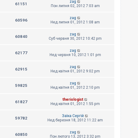
zag
61151
Пон липня 02, 2012 7:03 am
zag
60596
Нед липня 01, 2012 1:08 am
zag
60840
Суб червня 30, 2012 10:42 pm
zag
62177
Нед червня 10, 2012 1:01 pm
zag
62915
Нед квітня 01, 2012 9:02 pm
zag
59825
Нед квітня 01, 2012 2:10 pm
theriologist
61827
Нед квітня 01, 2012 1:55 pm
Заїка Сергій
59782
Нед березня 18, 2012 11:22 am
zag
60850
Пон лютого 13, 2012 3:32 pm