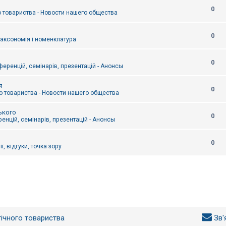
0
 товариства - Новости нашего общества
0
таксономія і номенклатура
0
еренцій, семінарів, презентацій - Анонсы
я
0
 товариства - Новости нашего общества
ького
0
енцій, семінарів, презентацій - Анонсы
0
ї, відгуки, точка зору
гічного товариства
Зв'