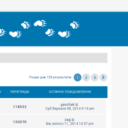
1
2
3
Пошук дав 123 результатів
І
ПЕРЕГЛЯДИ
ОСТАННЄ ПОВІДОМЛЕННЯ
gaschak
118532
Суб березня 08, 2014 9:14 am
zag
130070
Вів лютого 11, 2014 10:37 pm