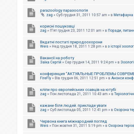
parazoology паразоологія
zag
»
Суб грудня 31, 2011 10:57 am
» в
Метафауна
корисні пошуковці
zag
»
П'ят грудня 23, 2011 12:01 am
» в
Поради, питанн
Видатні постаті природоохорони
Weis
»
Нед грудня 18, 2011 1:28 pm
» в
з історії зоологі
Вакансії на роботу
Заїка Сергій
»
Сер грудня 14, 2011 9:24 pm
» в
Зоологі
конференция "АКТУАЛЬНЫЕ ПРОБЛЕМЫ СОВРЕМ
FireFly
»
Вів грудня 06, 2011 12:51 pm
» в
Анонси конфе
кліпи про європейських ссавців на ютубі
zag
»
Пон листопада 21, 2011 10:43 am
» в
Теріологічн
кажани біля людей. приклади уваги
zag
»
Суб листопада 05, 2011 12:41 pm
» в
Охорона те
Червона книга міжнародний погляд
Weis
»
Пон жовтня 31, 2011 5:19 pm
» в
Охорона теріо