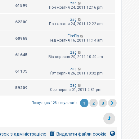
zag
61599
Пон жовтня 24, 2011 12:16 pm
zag
62300
Пон жовтня 24, 2011 12:22 am
FireFly
60968
Нед жовтня 16, 2011 11:14 am
zag
61645
Вів вересня 20, 2011 10:40 am
zag
61175
П'ят серпня 26, 2011 10:32 pm
zag
59209
Сер червня 01, 2011 2:31 pm
1
2
3
Пошук дав 123 результатів
язок з адміністрацією
Видалити файли cookie