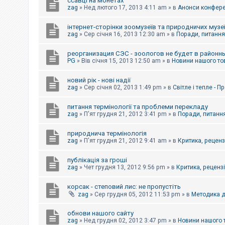
ссавці на монетах
к
zag
»
Нед лютого 17, 2013 4:11 am
» в
Анонси конферен
інтернет-сторінки зоомузеїв та природничих музе
Д
zag
»
Сер січня 16, 2013 12:30 am
» в
Поради, питання,
о
п
реорганизация СЭС - зоологов не будет в районн
о
PG
»
Вів січня 15, 2013 12:50 am
» в
Новини нашого то
м
о
г
новий рік - нові надії
а
zag
»
Сер січня 02, 2013 1:49 pm
» в
Світле і тепле - 
питання термінології та проблеми перекладу
zag
»
П'ят грудня 21, 2012 3:41 pm
» в
Поради, питання
природнича термінологія
zag
»
П'ят грудня 21, 2012 9:41 am
» в
Критика, рецензі
публікація за гроші
zag
»
Чет грудня 13, 2012 9:56 pm
» в
Критика, рецензії
корсак - степовий лис: не пропустіть
zag
»
Сер грудня 05, 2012 11:53 pm
» в
Методика д
обнови нашого сайту
zag
»
Нед грудня 02, 2012 3:47 pm
» в
Новини нашого 