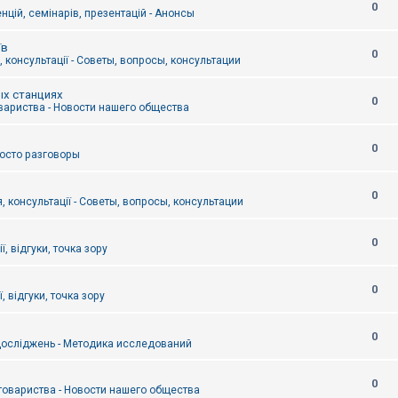
0
цій, семінарів, презентацій - Анонсы
їв
0
 консультації - Советы, вопросы, консультации
ых станциях
0
вариства - Новости нашего общества
0
Просто разговоры
0
, консультації - Советы, вопросы, консультации
0
ї, відгуки, точка зору
0
, відгуки, точка зору
0
осліджень - Методика исследований
0
товариства - Новости нашего общества