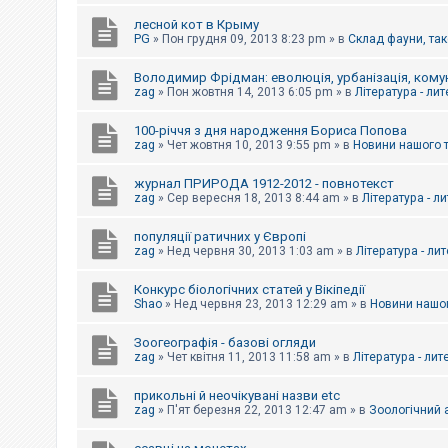
е
з
лесной кот в Крыму
в
PG
»
Пон грудня 09, 2013 8:23 pm
» в
Склад фауни, так
і
д
п
Володимир Фрідман: еволюція, урбанізація, комун
о
zag
»
Пон жовтня 14, 2013 6:05 pm
» в
Література - ли
в
і
д
100-річчя з дня народження Бориса Попова
е
zag
»
Чет жовтня 10, 2013 9:55 pm
» в
Новини нашого 
й
журнал ПРИРОДА 1912-2012 - повнотекст
zag
»
Сер вересня 18, 2013 8:44 am
» в
Література - л
А
к
популяції ратичних у Європі
т
и
zag
»
Нед червня 30, 2013 1:03 am
» в
Література - ли
в
н
Конкурс біологічних статей у Вікіпедії
і
Shao
»
Нед червня 23, 2013 12:29 am
» в
Новини нашог
т
е
м
Зоогеографія - базові огляди
и
zag
»
Чет квітня 11, 2013 11:58 am
» в
Література - лит
прикольні й неочікувані назви etc
П
zag
»
П'ят березня 22, 2013 12:47 am
» в
Зоологічний а
о
ш
у