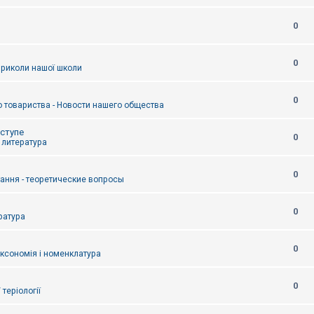
0
0
приколи нашої школи
0
 товариства - Новости нашего общества
оступе
0
- литература
0
тання - теоретические вопросы
0
ература
0
аксономія і номенклатура
0
/ теріології