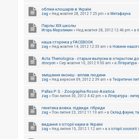
обліки клошарів в Україні
zag
»
Нед жовтня 28, 2012 7:25 pm
» в
Метафауна
Перлы ХІХ школы
Игорь Мерзликин
»
Нед жовтня 28, 2012 12:46 pm
» в
наша сторінка у FACEBOOK
zag
»
Нед жовтня 14, 2012 12:33 am
» в
Новини нашого
Acta Theriologica - старые выпуски в открытом д
otocyon
»
Сер жовтня 10, 2012 9:50 am
» в
Література 
зміщення еконіш - вплив людини
zag
»
Нед вересня 09, 2012 2:39 am
» в
Теоретичні пи
Pallas P. S. - Zoographia Rosso-Asiatica
zag
»
Пон липня 30, 2012 4:42 pm
» в
Література - лит
генетика вовка. підвиди. гібриди
zag
»
Пон липня 23, 2012 11:10 am
» в
Склад фауни, т
видання з історії науки в Україні
zag
»
Нед липня 15, 2012 1:12 am
» в
з історії зоології 