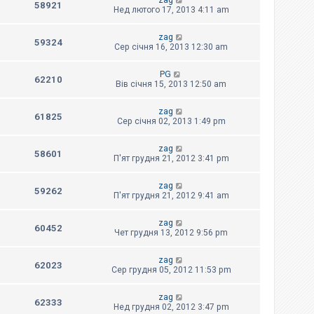
zag
58921
Нед лютого 17, 2013 4:11 am
zag
59324
Сер січня 16, 2013 12:30 am
PG
62210
Вів січня 15, 2013 12:50 am
zag
61825
Сер січня 02, 2013 1:49 pm
zag
58601
П'ят грудня 21, 2012 3:41 pm
zag
59262
П'ят грудня 21, 2012 9:41 am
zag
60452
Чет грудня 13, 2012 9:56 pm
zag
62023
Сер грудня 05, 2012 11:53 pm
zag
62333
Нед грудня 02, 2012 3:47 pm