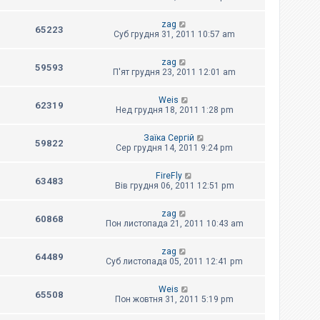
zag
65223
Суб грудня 31, 2011 10:57 am
zag
59593
П'ят грудня 23, 2011 12:01 am
Weis
62319
Нед грудня 18, 2011 1:28 pm
Заїка Сергій
59822
Сер грудня 14, 2011 9:24 pm
FireFly
63483
Вів грудня 06, 2011 12:51 pm
zag
60868
Пон листопада 21, 2011 10:43 am
zag
64489
Суб листопада 05, 2011 12:41 pm
Weis
65508
Пон жовтня 31, 2011 5:19 pm