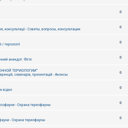
0
0
я, консультації - Советы, вопросы, консультации
0
ї / теріології
0
чний анекдот. Фіглі
ЕННОЙ ТЕРИОЛОГИИ"
0
ренцій, семінарів, презентацій - Анонсы
0
е відео
0
ріофауни - Охрана териофауны
0
фауни - Охрана териофауны