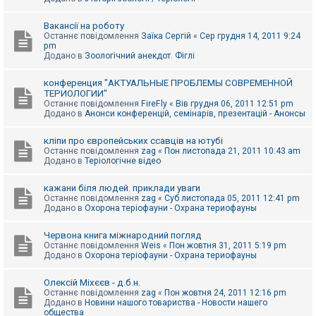
Вакансії на роботу
Останнє повідомлення
Заїка Сергій
«
Сер грудня 14, 2011 9:24
pm
Додано в
Зоологічний анекдот. Фіглі
конференция "АКТУАЛЬНЫЕ ПРОБЛЕМЫ СОВРЕМЕННОЙ
ТЕРИОЛОГИИ"
Останнє повідомлення
FireFly
«
Вів грудня 06, 2011 12:51 pm
Додано в
Анонси конференцій, семінарів, презентацій - Анонсы
кліпи про європейських ссавців на ютубі
Останнє повідомлення
zag
«
Пон листопада 21, 2011 10:43 am
Додано в
Теріологічне відео
кажани біля людей. приклади уваги
Останнє повідомлення
zag
«
Суб листопада 05, 2011 12:41 pm
Додано в
Охорона теріофауни - Охрана териофауны
Червона книга міжнародний погляд
Останнє повідомлення
Weis
«
Пон жовтня 31, 2011 5:19 pm
Додано в
Охорона теріофауни - Охрана териофауны
Олексій Міхєєв - д.б.н.
Останнє повідомлення
zag
«
Пон жовтня 24, 2011 12:16 pm
Додано в
Новини нашого товариства - Новости нашего
общества