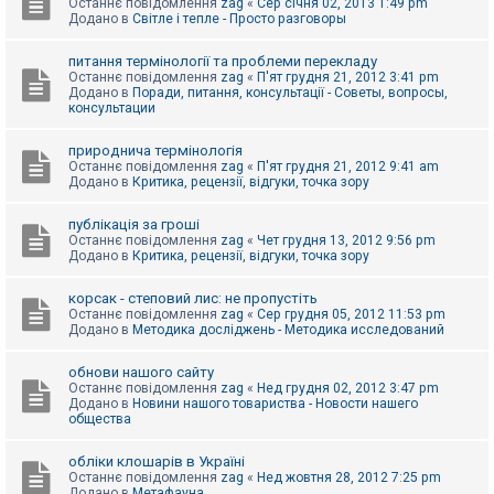
Останнє повідомлення
zag
«
Сер січня 02, 2013 1:49 pm
Додано в
Світле і тепле - Просто разговоры
питання термінології та проблеми перекладу
Останнє повідомлення
zag
«
П'ят грудня 21, 2012 3:41 pm
Додано в
Поради, питання, консультації - Советы, вопросы,
консультации
природнича термінологія
Останнє повідомлення
zag
«
П'ят грудня 21, 2012 9:41 am
Додано в
Критика, рецензії, відгуки, точка зору
публікація за гроші
Останнє повідомлення
zag
«
Чет грудня 13, 2012 9:56 pm
Додано в
Критика, рецензії, відгуки, точка зору
корсак - степовий лис: не пропустіть
Останнє повідомлення
zag
«
Сер грудня 05, 2012 11:53 pm
Додано в
Методика досліджень - Методика исследований
обнови нашого сайту
Останнє повідомлення
zag
«
Нед грудня 02, 2012 3:47 pm
Додано в
Новини нашого товариства - Новости нашего
общества
обліки клошарів в Україні
Останнє повідомлення
zag
«
Нед жовтня 28, 2012 7:25 pm
Додано в
Метафауна