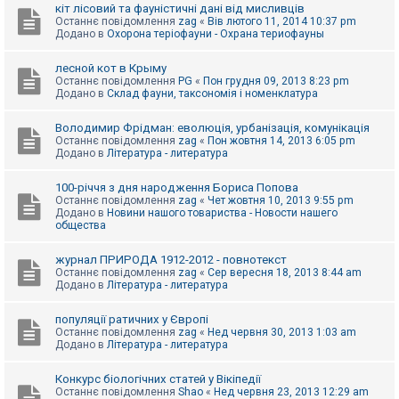
е
кіт лісовий та фауністичні дані від мисливців
з
Останнє повідомлення
zag
«
Вів лютого 11, 2014 10:37 pm
в
Додано в
Охорона теріофауни - Охрана териофауны
і
д
п
лесной кот в Крыму
о
Останнє повідомлення
PG
«
Пон грудня 09, 2013 8:23 pm
в
Додано в
Склад фауни, таксономія і номенклатура
і
д
е
Володимир Фрідман: еволюція, урбанізація, комунікація
й
Останнє повідомлення
zag
«
Пон жовтня 14, 2013 6:05 pm
Додано в
Література - литература
А
100-річчя з дня народження Бориса Попова
к
Останнє повідомлення
zag
«
Чет жовтня 10, 2013 9:55 pm
т
Додано в
Новини нашого товариства - Новости нашего
и
общества
в
н
журнал ПРИРОДА 1912-2012 - повнотекст
і
Останнє повідомлення
zag
«
Сер вересня 18, 2013 8:44 am
т
Додано в
Література - литература
е
м
и
популяції ратичних у Європі
Останнє повідомлення
zag
«
Нед червня 30, 2013 1:03 am
Додано в
Література - литература
П
о
Конкурс біологічних статей у Вікіпедії
ш
Останнє повідомлення
Shao
«
Нед червня 23, 2013 12:29 am
у