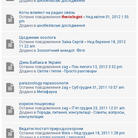
Додано в
шнобелівські дослідження
Коты влияют на радио связь
Останнє повідомлення
theriologist
«
Нед квітня 01, 2012 1:55
pm
Додано в
шнобелівські дослідження
Щоденник зоолога
Останнє повідомлення
Заїка Сергій
«
Нед березня 18, 2012
11:22 am
Додано в
Зоологічний анекдот. Фіглі
День Бабака в Україні
Останнє повідомлення
zag
«
Пон лютого 13, 2012 3:32 pm
Додано в
Світле і тепле - Просто разговоры
parazoology паразоологія
Останнє повідомлення
zag
«
Суб грудня 31, 2011 10:57 am
Додано в
Метафауна
корисні пошуковці
Останнє повідомлення
zag
«
П'ят грудня 23, 2011 12:01 am
Додано в
Поради, питання, консультації - Советы, вопросы,
консультации
Видатні постаті природоохорони
Останнє повідомлення
Weis
«
Нед грудня 18, 2011 1:28 pm
Додано в
з історії зоології / теріології