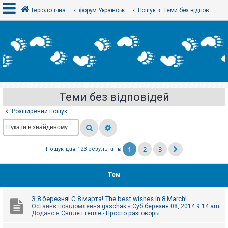
Теріологічна школа
форум Українського теріологічного товариства
Пошук
Теми без відповідей
В
х
і
д
Теми без відповідей
Р
е
Розширений пошук
є
с
т
р
а
1
2
3
Пошук дав 123 результатів
ц
і
я
Тем
Т
З 8 березня! С 8 марта! The best wishes in 8 March!
е
Останнє повідомлення
gaschak
«
Суб березня 08, 2014 9:14 am
м
Додано в
Світле і тепле - Просто разговоры
и
б