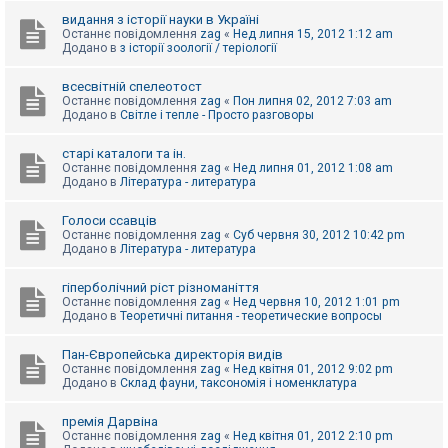
видання з історії науки в Україні
Останнє повідомлення
zag
«
Нед липня 15, 2012 1:12 am
Додано в
з історії зоології / теріології
всесвітній спелеотост
Останнє повідомлення
zag
«
Пон липня 02, 2012 7:03 am
Додано в
Світле і тепле - Просто разговоры
старі каталоги та ін.
Останнє повідомлення
zag
«
Нед липня 01, 2012 1:08 am
Додано в
Література - литература
Голоси ссавців
Останнє повідомлення
zag
«
Суб червня 30, 2012 10:42 pm
Додано в
Література - литература
гіперболічний ріст різноманіття
Останнє повідомлення
zag
«
Нед червня 10, 2012 1:01 pm
Додано в
Теоретичні питання - теоретические вопросы
Пан-Європейська директорія видів
Останнє повідомлення
zag
«
Нед квітня 01, 2012 9:02 pm
Додано в
Склад фауни, таксономія і номенклатура
премія Дарвіна
Останнє повідомлення
zag
«
Нед квітня 01, 2012 2:10 pm