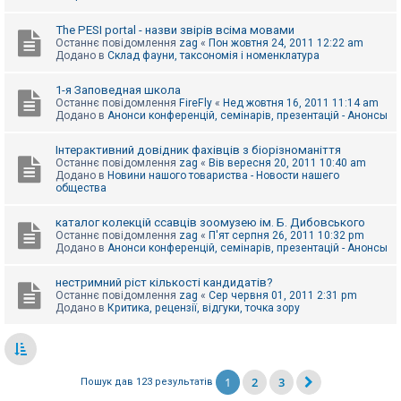
The PESI portal - назви звірів всіма мовами
Останнє повідомлення
zag
«
Пон жовтня 24, 2011 12:22 am
Додано в
Склад фауни, таксономія і номенклатура
1-я Заповедная школа
Останнє повідомлення
FireFly
«
Нед жовтня 16, 2011 11:14 am
Додано в
Анонси конференцій, семінарів, презентацій - Анонсы
Інтерактивний довідник фахівців з біорізноманіття
Останнє повідомлення
zag
«
Вів вересня 20, 2011 10:40 am
Додано в
Новини нашого товариства - Новости нашего
общества
каталог колекцій ссавців зоомузею ім. Б. Дибовського
Останнє повідомлення
zag
«
П'ят серпня 26, 2011 10:32 pm
Додано в
Анонси конференцій, семінарів, презентацій - Анонсы
нестримний ріст кількості кандидатів?
Останнє повідомлення
zag
«
Сер червня 01, 2011 2:31 pm
Додано в
Критика, рецензії, відгуки, точка зору
1
2
3
Пошук дав 123 результатів