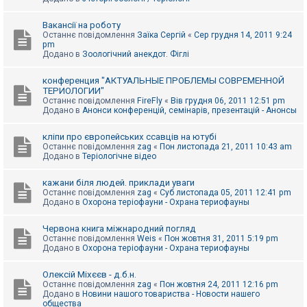
Вакансії на роботу
Останнє повідомлення
Заїка Сергій
«
Сер грудня 14, 2011 9:24
pm
Додано в
Зоологічний анекдот. Фіглі
конференция "АКТУАЛЬНЫЕ ПРОБЛЕМЫ СОВРЕМЕННОЙ
ТЕРИОЛОГИИ"
Останнє повідомлення
FireFly
«
Вів грудня 06, 2011 12:51 pm
Додано в
Анонси конференцій, семінарів, презентацій - Анонсы
кліпи про європейських ссавців на ютубі
Останнє повідомлення
zag
«
Пон листопада 21, 2011 10:43 am
Додано в
Теріологічне відео
кажани біля людей. приклади уваги
Останнє повідомлення
zag
«
Суб листопада 05, 2011 12:41 pm
Додано в
Охорона теріофауни - Охрана териофауны
Червона книга міжнародний погляд
Останнє повідомлення
Weis
«
Пон жовтня 31, 2011 5:19 pm
Додано в
Охорона теріофауни - Охрана териофауны
Олексій Міхєєв - д.б.н.
Останнє повідомлення
zag
«
Пон жовтня 24, 2011 12:16 pm
Додано в
Новини нашого товариства - Новости нашего
общества