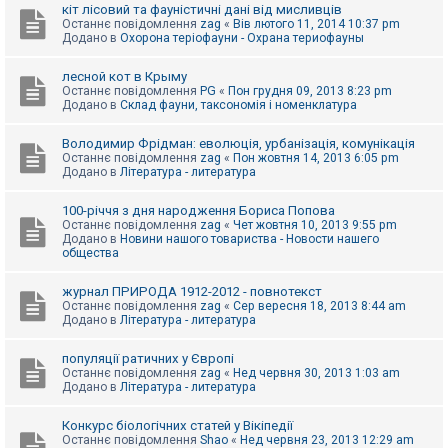
е
кіт лісовий та фауністичні дані від мисливців
з
Останнє повідомлення
zag
«
Вів лютого 11, 2014 10:37 pm
в
Додано в
Охорона теріофауни - Охрана териофауны
і
д
п
лесной кот в Крыму
о
Останнє повідомлення
PG
«
Пон грудня 09, 2013 8:23 pm
в
Додано в
Склад фауни, таксономія і номенклатура
і
д
е
Володимир Фрідман: еволюція, урбанізація, комунікація
й
Останнє повідомлення
zag
«
Пон жовтня 14, 2013 6:05 pm
Додано в
Література - литература
А
100-річчя з дня народження Бориса Попова
к
Останнє повідомлення
zag
«
Чет жовтня 10, 2013 9:55 pm
т
Додано в
Новини нашого товариства - Новости нашего
и
общества
в
н
журнал ПРИРОДА 1912-2012 - повнотекст
і
Останнє повідомлення
zag
«
Сер вересня 18, 2013 8:44 am
т
Додано в
Література - литература
е
м
и
популяції ратичних у Європі
Останнє повідомлення
zag
«
Нед червня 30, 2013 1:03 am
Додано в
Література - литература
П
о
Конкурс біологічних статей у Вікіпедії
ш
Останнє повідомлення
Shao
«
Нед червня 23, 2013 12:29 am
у