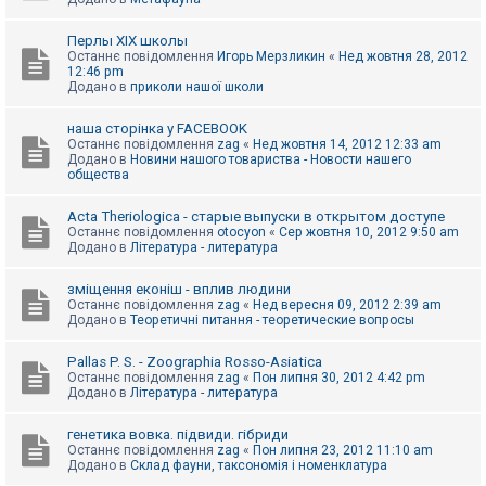
Перлы ХІХ школы
Останнє повідомлення
Игорь Мерзликин
«
Нед жовтня 28, 2012
12:46 pm
Додано в
приколи нашої школи
наша сторінка у FACEBOOK
Останнє повідомлення
zag
«
Нед жовтня 14, 2012 12:33 am
Додано в
Новини нашого товариства - Новости нашего
общества
Acta Theriologica - старые выпуски в открытом доступе
Останнє повідомлення
otocyon
«
Сер жовтня 10, 2012 9:50 am
Додано в
Література - литература
зміщення еконіш - вплив людини
Останнє повідомлення
zag
«
Нед вересня 09, 2012 2:39 am
Додано в
Теоретичні питання - теоретические вопросы
Pallas P. S. - Zoographia Rosso-Asiatica
Останнє повідомлення
zag
«
Пон липня 30, 2012 4:42 pm
Додано в
Література - литература
генетика вовка. підвиди. гібриди
Останнє повідомлення
zag
«
Пон липня 23, 2012 11:10 am
Додано в
Склад фауни, таксономія і номенклатура