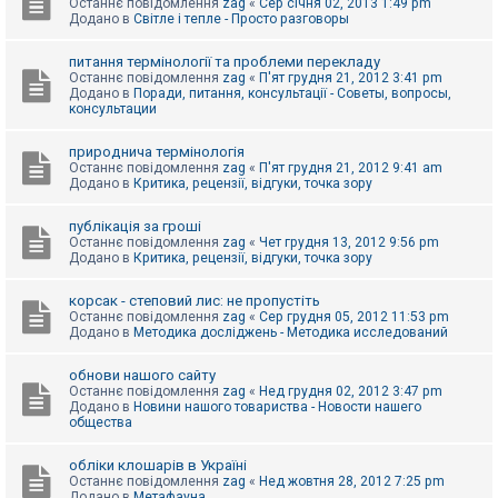
Останнє повідомлення
zag
«
Сер січня 02, 2013 1:49 pm
Додано в
Світле і тепле - Просто разговоры
питання термінології та проблеми перекладу
Останнє повідомлення
zag
«
П'ят грудня 21, 2012 3:41 pm
Додано в
Поради, питання, консультації - Советы, вопросы,
консультации
природнича термінологія
Останнє повідомлення
zag
«
П'ят грудня 21, 2012 9:41 am
Додано в
Критика, рецензії, відгуки, точка зору
публікація за гроші
Останнє повідомлення
zag
«
Чет грудня 13, 2012 9:56 pm
Додано в
Критика, рецензії, відгуки, точка зору
корсак - степовий лис: не пропустіть
Останнє повідомлення
zag
«
Сер грудня 05, 2012 11:53 pm
Додано в
Методика досліджень - Методика исследований
обнови нашого сайту
Останнє повідомлення
zag
«
Нед грудня 02, 2012 3:47 pm
Додано в
Новини нашого товариства - Новости нашего
общества
обліки клошарів в Україні
Останнє повідомлення
zag
«
Нед жовтня 28, 2012 7:25 pm
Додано в
Метафауна