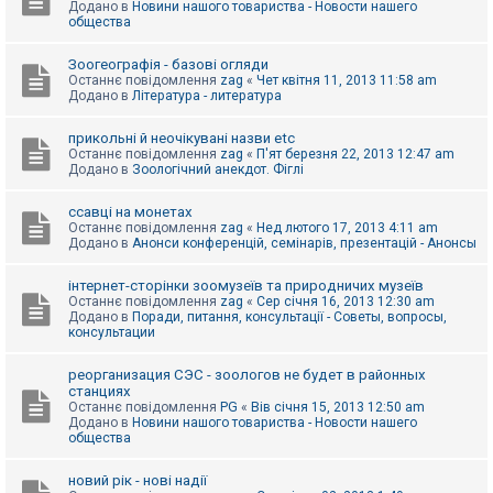
Додано в
Новини нашого товариства - Новости нашего
к
общества
Зоогеографія - базові огляди
Д
Останнє повідомлення
zag
«
Чет квітня 11, 2013 11:58 am
о
Додано в
Література - литература
п
о
м
прикольні й неочікувані назви etc
о
Останнє повідомлення
zag
«
П'ят березня 22, 2013 12:47 am
г
Додано в
Зоологічний анекдот. Фіглі
а
ссавці на монетах
Останнє повідомлення
zag
«
Нед лютого 17, 2013 4:11 am
Додано в
Анонси конференцій, семінарів, презентацій - Анонсы
інтернет-сторінки зоомузеїв та природничих музеїв
Останнє повідомлення
zag
«
Сер січня 16, 2013 12:30 am
Додано в
Поради, питання, консультації - Советы, вопросы,
консультации
реорганизация СЭС - зоологов не будет в районных
станциях
Останнє повідомлення
PG
«
Вів січня 15, 2013 12:50 am
Додано в
Новини нашого товариства - Новости нашего
общества
новий рік - нові надії