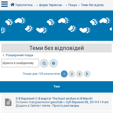
Теріологічна школа
форум Українського теріологічного товариства
Пошук
Теми без відповідей
В
х
і
д
Теми без відповідей
Р
е
Розширений пошук
є
с
т
р
а
1
2
3
Пошук дав 123 результатів
ц
і
я
Тем
Т
З 8 березня! С 8 марта! The best wishes in 8 March!
е
Останнє повідомлення
gaschak
«
Суб березня 08, 2014 9:14 am
м
Додано в
Світле і тепле - Просто разговоры
и
б