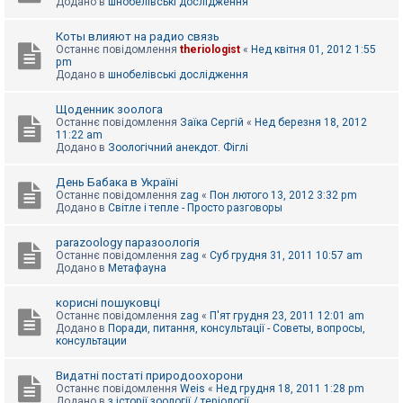
Додано в
шнобелівські дослідження
Коты влияют на радио связь
Останнє повідомлення
theriologist
«
Нед квітня 01, 2012 1:55
pm
Додано в
шнобелівські дослідження
Щоденник зоолога
Останнє повідомлення
Заїка Сергій
«
Нед березня 18, 2012
11:22 am
Додано в
Зоологічний анекдот. Фіглі
День Бабака в Україні
Останнє повідомлення
zag
«
Пон лютого 13, 2012 3:32 pm
Додано в
Світле і тепле - Просто разговоры
parazoology паразоологія
Останнє повідомлення
zag
«
Суб грудня 31, 2011 10:57 am
Додано в
Метафауна
корисні пошуковці
Останнє повідомлення
zag
«
П'ят грудня 23, 2011 12:01 am
Додано в
Поради, питання, консультації - Советы, вопросы,
консультации
Видатні постаті природоохорони
Останнє повідомлення
Weis
«
Нед грудня 18, 2011 1:28 pm
Додано в
з історії зоології / теріології