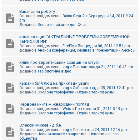
Вакансії на роботу
Останнє повідомлення
Заїка Сергій
«
Сер грудня 14, 2011 9:24
pm
Додано в
Зоологічний анекдот. Фіглі
конференция "АКТУАЛЬНЫЕ ПРОБЛЕМЫ СОВРЕМЕННОЙ
ТЕРИОЛОГИИ"
Останнє повідомлення
FireFly
«
Вів грудня 06, 2011 12:51 pm
Додано в
Анонси конференцій, семінарів, презентацій - Анонсы
кліпи про європейських ссавців на ютубі
Останнє повідомлення
zag
«
Пон листопада 21, 2011 10:43 am
Додано в
Теріологічне відео
кажани біля людей. приклади уваги
Останнє повідомлення
zag
«
Суб листопада 05, 2011 12:41 pm
Додано в
Охорона теріофауни - Охрана териофауны
Червона книга міжнародний погляд
Останнє повідомлення
Weis
«
Пон жовтня 31, 2011 5:19 pm
Додано в
Охорона теріофауни - Охрана териофауны
Олексій Міхєєв - д.б.н.
Останнє повідомлення
zag
«
Пон жовтня 24, 2011 12:16 pm
Додано в
Новини нашого товариства - Новости нашего
общества