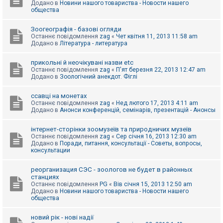
Додано в
Новини нашого товариства - Новости нашего
к
общества
Зоогеографія - базові огляди
Д
Останнє повідомлення
zag
«
Чет квітня 11, 2013 11:58 am
о
Додано в
Література - литература
п
о
м
прикольні й неочікувані назви etc
о
Останнє повідомлення
zag
«
П'ят березня 22, 2013 12:47 am
г
Додано в
Зоологічний анекдот. Фіглі
а
ссавці на монетах
Останнє повідомлення
zag
«
Нед лютого 17, 2013 4:11 am
Додано в
Анонси конференцій, семінарів, презентацій - Анонсы
інтернет-сторінки зоомузеїв та природничих музеїв
Останнє повідомлення
zag
«
Сер січня 16, 2013 12:30 am
Додано в
Поради, питання, консультації - Советы, вопросы,
консультации
реорганизация СЭС - зоологов не будет в районных
станциях
Останнє повідомлення
PG
«
Вів січня 15, 2013 12:50 am
Додано в
Новини нашого товариства - Новости нашего
общества
новий рік - нові надії