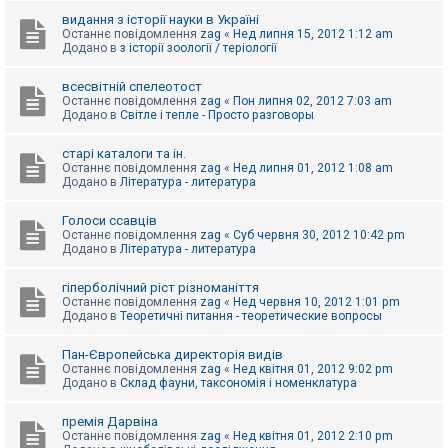
видання з історії науки в Україні
Останнє повідомлення
zag
«
Нед липня 15, 2012 1:12 am
Додано в
з історії зоології / теріології
всесвітній спелеотост
Останнє повідомлення
zag
«
Пон липня 02, 2012 7:03 am
Додано в
Світле і тепле - Просто разговоры
старі каталоги та ін.
Останнє повідомлення
zag
«
Нед липня 01, 2012 1:08 am
Додано в
Література - литература
Голоси ссавців
Останнє повідомлення
zag
«
Суб червня 30, 2012 10:42 pm
Додано в
Література - литература
гіперболічний ріст різноманіття
Останнє повідомлення
zag
«
Нед червня 10, 2012 1:01 pm
Додано в
Теоретичні питання - теоретические вопросы
Пан-Європейська директорія видів
Останнє повідомлення
zag
«
Нед квітня 01, 2012 9:02 pm
Додано в
Склад фауни, таксономія і номенклатура
премія Дарвіна
Останнє повідомлення
zag
«
Нед квітня 01, 2012 2:10 pm