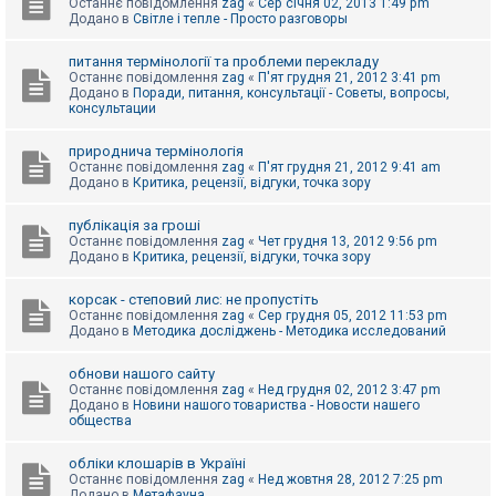
Останнє повідомлення
zag
«
Сер січня 02, 2013 1:49 pm
Додано в
Світле і тепле - Просто разговоры
питання термінології та проблеми перекладу
Останнє повідомлення
zag
«
П'ят грудня 21, 2012 3:41 pm
Додано в
Поради, питання, консультації - Советы, вопросы,
консультации
природнича термінологія
Останнє повідомлення
zag
«
П'ят грудня 21, 2012 9:41 am
Додано в
Критика, рецензії, відгуки, точка зору
публікація за гроші
Останнє повідомлення
zag
«
Чет грудня 13, 2012 9:56 pm
Додано в
Критика, рецензії, відгуки, точка зору
корсак - степовий лис: не пропустіть
Останнє повідомлення
zag
«
Сер грудня 05, 2012 11:53 pm
Додано в
Методика досліджень - Методика исследований
обнови нашого сайту
Останнє повідомлення
zag
«
Нед грудня 02, 2012 3:47 pm
Додано в
Новини нашого товариства - Новости нашего
общества
обліки клошарів в Україні
Останнє повідомлення
zag
«
Нед жовтня 28, 2012 7:25 pm
Додано в
Метафауна