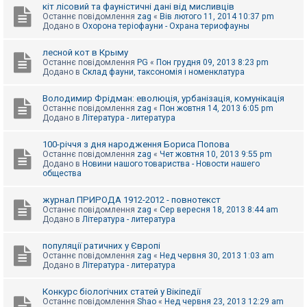
е
кіт лісовий та фауністичні дані від мисливців
з
Останнє повідомлення
zag
«
Вів лютого 11, 2014 10:37 pm
в
Додано в
Охорона теріофауни - Охрана териофауны
і
д
п
лесной кот в Крыму
о
Останнє повідомлення
PG
«
Пон грудня 09, 2013 8:23 pm
в
Додано в
Склад фауни, таксономія і номенклатура
і
д
е
Володимир Фрідман: еволюція, урбанізація, комунікація
й
Останнє повідомлення
zag
«
Пон жовтня 14, 2013 6:05 pm
Додано в
Література - литература
А
100-річчя з дня народження Бориса Попова
к
Останнє повідомлення
zag
«
Чет жовтня 10, 2013 9:55 pm
т
Додано в
Новини нашого товариства - Новости нашего
и
общества
в
н
журнал ПРИРОДА 1912-2012 - повнотекст
і
Останнє повідомлення
zag
«
Сер вересня 18, 2013 8:44 am
т
Додано в
Література - литература
е
м
и
популяції ратичних у Європі
Останнє повідомлення
zag
«
Нед червня 30, 2013 1:03 am
Додано в
Література - литература
П
о
Конкурс біологічних статей у Вікіпедії
ш
Останнє повідомлення
Shao
«
Нед червня 23, 2013 12:29 am
у