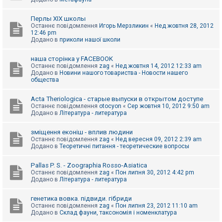
Перлы ХІХ школы
Останнє повідомлення
Игорь Мерзликин
«
Нед жовтня 28, 2012
12:46 pm
Додано в
приколи нашої школи
наша сторінка у FACEBOOK
Останнє повідомлення
zag
«
Нед жовтня 14, 2012 12:33 am
Додано в
Новини нашого товариства - Новости нашего
общества
Acta Theriologica - старые выпуски в открытом доступе
Останнє повідомлення
otocyon
«
Сер жовтня 10, 2012 9:50 am
Додано в
Література - литература
зміщення еконіш - вплив людини
Останнє повідомлення
zag
«
Нед вересня 09, 2012 2:39 am
Додано в
Теоретичні питання - теоретические вопросы
Pallas P. S. - Zoographia Rosso-Asiatica
Останнє повідомлення
zag
«
Пон липня 30, 2012 4:42 pm
Додано в
Література - литература
генетика вовка. підвиди. гібриди
Останнє повідомлення
zag
«
Пон липня 23, 2012 11:10 am
Додано в
Склад фауни, таксономія і номенклатура