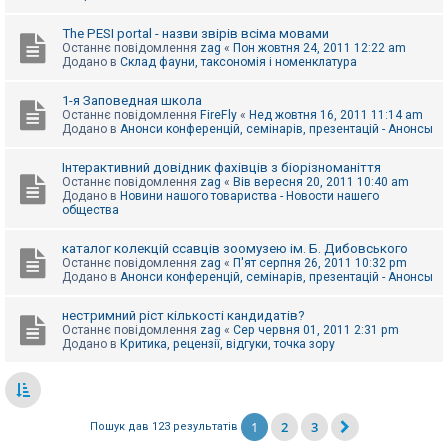
The PESI portal - назви звірів всіма мовами
Останнє повідомлення
zag
«
Пон жовтня 24, 2011 12:22 am
Додано в
Склад фауни, таксономія і номенклатура
1-я Заповедная школа
Останнє повідомлення
FireFly
«
Нед жовтня 16, 2011 11:14 am
Додано в
Анонси конференцій, семінарів, презентацій - Анонсы
Інтерактивний довідник фахівців з біорізноманіття
Останнє повідомлення
zag
«
Вів вересня 20, 2011 10:40 am
Додано в
Новини нашого товариства - Новости нашего
общества
каталог колекцій ссавців зоомузею ім. Б. Дибовського
Останнє повідомлення
zag
«
П'ят серпня 26, 2011 10:32 pm
Додано в
Анонси конференцій, семінарів, презентацій - Анонсы
нестримний ріст кількості кандидатів?
Останнє повідомлення
zag
«
Сер червня 01, 2011 2:31 pm
Додано в
Критика, рецензії, відгуки, точка зору
1
2
3
Пошук дав 123 результатів