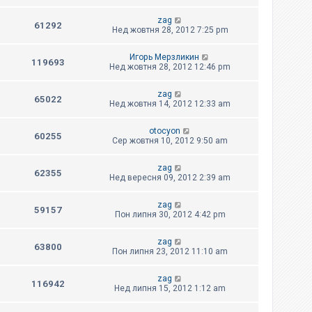
zag
61292
Нед жовтня 28, 2012 7:25 pm
Игорь Мерзликин
119693
Нед жовтня 28, 2012 12:46 pm
zag
65022
Нед жовтня 14, 2012 12:33 am
otocyon
60255
Сер жовтня 10, 2012 9:50 am
zag
62355
Нед вересня 09, 2012 2:39 am
zag
59157
Пон липня 30, 2012 4:42 pm
zag
63800
Пон липня 23, 2012 11:10 am
zag
116942
Нед липня 15, 2012 1:12 am