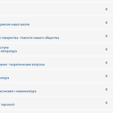
0
0
приколи нашої школи
0
 товариства - Новости нашего общества
оступе
0
- литература
0
тання - теоретические вопросы
0
ература
0
аксономія і номенклатура
0
/ теріології