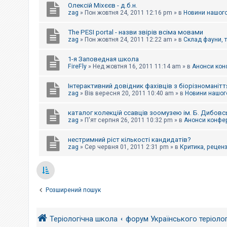
Олексій Міхєєв - д.б.н.
zag
»
Пон жовтня 24, 2011 12:16 pm
» в
Новини нашого
The PESI portal - назви звірів всіма мовами
zag
»
Пон жовтня 24, 2011 12:22 am
» в
Склад фауни, 
1-я Заповедная школа
FireFly
»
Нед жовтня 16, 2011 11:14 am
» в
Анонси конф
Інтерактивний довідник фахівців з біорізноманітт
zag
»
Вів вересня 20, 2011 10:40 am
» в
Новини нашого
каталог колекцій ссавців зоомузею ім. Б. Дибовс
zag
»
П'ят серпня 26, 2011 10:32 pm
» в
Анонси конфер
нестримний ріст кількості кандидатів?
zag
»
Сер червня 01, 2011 2:31 pm
» в
Критика, рецензі
Розширений пошук
Теріологічна школа
форум Українського теріоло