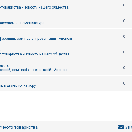
0
 товариства - Новости нашего общества
0
таксономія і номенклатура
0
еренцій, семінарів, презентацій - Анонсы
я
0
 товариства - Новости нашего общества
ького
0
енцій, семінарів, презентацій - Анонсы
0
ї, відгуки, точка зору
гічного товариства
Зв'