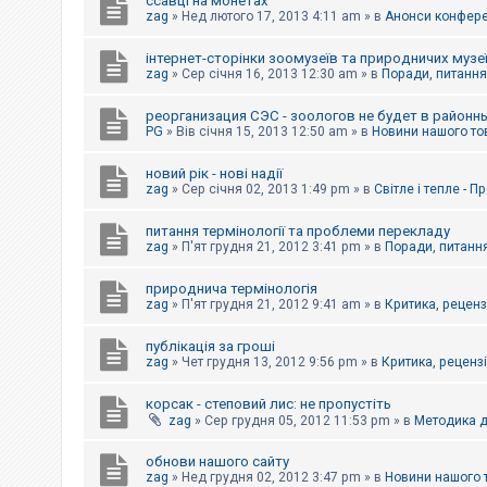
ссавці на монетах
к
zag
»
Нед лютого 17, 2013 4:11 am
» в
Анонси конферен
інтернет-сторінки зоомузеїв та природничих музе
Д
zag
»
Сер січня 16, 2013 12:30 am
» в
Поради, питання,
о
п
реорганизация СЭС - зоологов не будет в районн
о
PG
»
Вів січня 15, 2013 12:50 am
» в
Новини нашого то
м
о
г
новий рік - нові надії
а
zag
»
Сер січня 02, 2013 1:49 pm
» в
Світле і тепле - 
питання термінології та проблеми перекладу
zag
»
П'ят грудня 21, 2012 3:41 pm
» в
Поради, питання
природнича термінологія
zag
»
П'ят грудня 21, 2012 9:41 am
» в
Критика, рецензі
публікація за гроші
zag
»
Чет грудня 13, 2012 9:56 pm
» в
Критика, рецензії
корсак - степовий лис: не пропустіть
zag
»
Сер грудня 05, 2012 11:53 pm
» в
Методика д
обнови нашого сайту
zag
»
Нед грудня 02, 2012 3:47 pm
» в
Новини нашого 