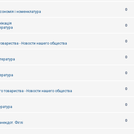
0
сономія і номенклатура
ікація
0
тература
0
товариства - Новости нашего общества
0
итература
0
тература
0
о товариства - Новости нашего общества
0
ература
0
некдот. Фіглі