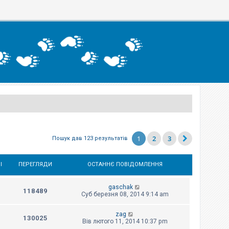
1
2
3
Пошук дав 123 результатів
І
ПЕРЕГЛЯДИ
ОСТАННЄ ПОВІДОМЛЕННЯ
gaschak
118489
Суб березня 08, 2014 9:14 am
zag
130025
Вів лютого 11, 2014 10:37 pm