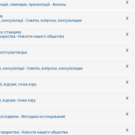
0
цій, семінарів, презентацій - Анонсы
їв
0
 консультації - Советы, вопросы, консультации
ых станциях
0
вариства - Новости нашего общества
0
Просто разговоры
0
, консультації - Советы, вопросы, консультации
0
ї, відгуки, точка зору
0
, відгуки, точка зору
0
осліджень - Методика исследований
0
товариства - Новости нашего общества