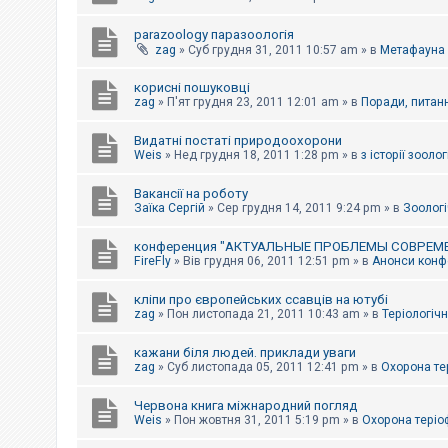
parazoology паразоологія
zag
»
Суб грудня 31, 2011 10:57 am
» в
Метафауна
корисні пошуковці
zag
»
П'ят грудня 23, 2011 12:01 am
» в
Поради, питанн
Видатні постаті природоохорони
Weis
»
Нед грудня 18, 2011 1:28 pm
» в
з історії зоологі
Вакансії на роботу
Заїка Сергій
»
Сер грудня 14, 2011 9:24 pm
» в
Зоологі
конференция "АКТУАЛЬНЫЕ ПРОБЛЕМЫ СОВРЕМ
FireFly
»
Вів грудня 06, 2011 12:51 pm
» в
Анонси конфе
кліпи про європейських ссавців на ютубі
zag
»
Пон листопада 21, 2011 10:43 am
» в
Теріологічн
кажани біля людей. приклади уваги
zag
»
Суб листопада 05, 2011 12:41 pm
» в
Охорона те
Червона книга міжнародний погляд
Weis
»
Пон жовтня 31, 2011 5:19 pm
» в
Охорона теріо