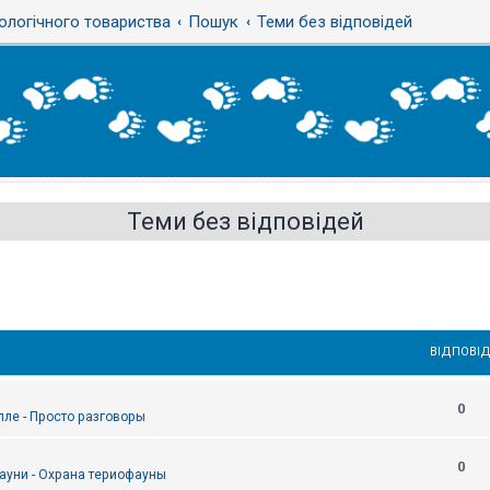
ологічного товариства
Пошук
Теми без відповідей
Теми без відповідей
ВІДПОВІД
0
епле - Просто разговоры
0
ауни - Охрана териофауны