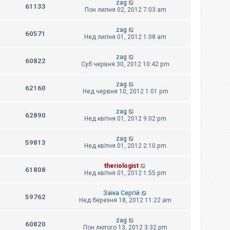
zag
61133
Пон липня 02, 2012 7:03 am
zag
60571
Нед липня 01, 2012 1:08 am
zag
60822
Суб червня 30, 2012 10:42 pm
zag
62160
Нед червня 10, 2012 1:01 pm
zag
62890
Нед квітня 01, 2012 9:02 pm
zag
59813
Нед квітня 01, 2012 2:10 pm
theriologist
61808
Нед квітня 01, 2012 1:55 pm
Заїка Сергій
59762
Нед березня 18, 2012 11:22 am
zag
60820
Пон лютого 13, 2012 3:32 pm