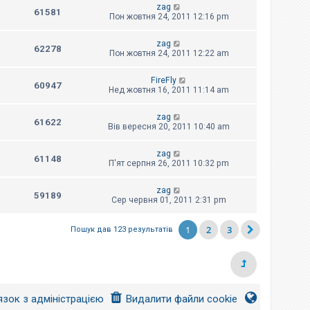
zag
61581
Пон жовтня 24, 2011 12:16 pm
zag
62278
Пон жовтня 24, 2011 12:22 am
FireFly
60947
Нед жовтня 16, 2011 11:14 am
zag
61622
Вів вересня 20, 2011 10:40 am
zag
61148
П'ят серпня 26, 2011 10:32 pm
zag
59189
Сер червня 01, 2011 2:31 pm
1
2
3
Пошук дав 123 результатів
язок з адміністрацією
Видалити файли cookie