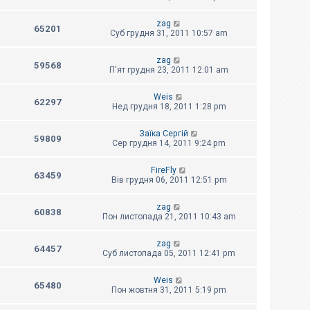
zag
65201
Суб грудня 31, 2011 10:57 am
zag
59568
П'ят грудня 23, 2011 12:01 am
Weis
62297
Нед грудня 18, 2011 1:28 pm
Заїка Сергій
59809
Сер грудня 14, 2011 9:24 pm
FireFly
63459
Вів грудня 06, 2011 12:51 pm
zag
60838
Пон листопада 21, 2011 10:43 am
zag
64457
Суб листопада 05, 2011 12:41 pm
Weis
65480
Пон жовтня 31, 2011 5:19 pm