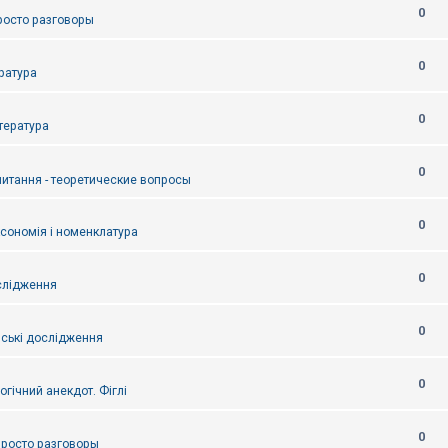
0
Просто разговоры
0
ература
0
итература
0
питання - теоретические вопросы
0
ксономія і номенклатура
0
слідження
0
ські дослідження
0
огічний анекдот. Фіглі
0
 Просто разговоры