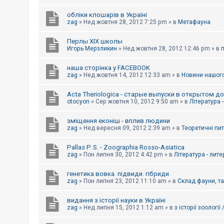
обліки клошарів в Україні
zag
»
Нед жовтня 28, 2012 7:25 pm
» в
Метафауна
Перлы ХІХ школы
Игорь Мерзликин
»
Нед жовтня 28, 2012 12:46 pm
» в
наша сторінка у FACEBOOK
zag
»
Нед жовтня 14, 2012 12:33 am
» в
Новини нашого
Acta Theriologica - старые выпуски в открытом д
otocyon
»
Сер жовтня 10, 2012 9:50 am
» в
Література 
зміщення еконіш - вплив людини
zag
»
Нед вересня 09, 2012 2:39 am
» в
Теоретичні пи
Pallas P. S. - Zoographia Rosso-Asiatica
zag
»
Пон липня 30, 2012 4:42 pm
» в
Література - лит
генетика вовка. підвиди. гібриди
zag
»
Пон липня 23, 2012 11:10 am
» в
Склад фауни, т
видання з історії науки в Україні
zag
»
Нед липня 15, 2012 1:12 am
» в
з історії зоології 