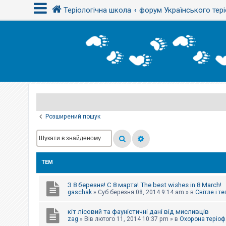
Теріологічна школа
форум Українського тері
В
х
і
д
Р
е
є
Розширений пошук
с
т
р
а
ц
і
ТЕМ
я
З 8 березня! С 8 марта! The best wishes in 8 March!
Т
gaschak
»
Суб березня 08, 2014 9:14 am
» в
Світле і т
е
м
кіт лісовий та фауністичні дані від мисливців
и
б
zag
»
Вів лютого 11, 2014 10:37 pm
» в
Охорона теріоф