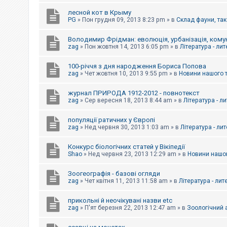
е
з
лесной кот в Крыму
в
PG
»
Пон грудня 09, 2013 8:23 pm
» в
Склад фауни, так
і
д
п
Володимир Фрідман: еволюція, урбанізація, комун
о
zag
»
Пон жовтня 14, 2013 6:05 pm
» в
Література - ли
в
і
д
100-річчя з дня народження Бориса Попова
е
zag
»
Чет жовтня 10, 2013 9:55 pm
» в
Новини нашого 
й
журнал ПРИРОДА 1912-2012 - повнотекст
zag
»
Сер вересня 18, 2013 8:44 am
» в
Література - л
А
к
популяції ратичних у Європі
т
и
zag
»
Нед червня 30, 2013 1:03 am
» в
Література - ли
в
н
Конкурс біологічних статей у Вікіпедії
і
Shao
»
Нед червня 23, 2013 12:29 am
» в
Новини нашог
т
е
м
Зоогеографія - базові огляди
и
zag
»
Чет квітня 11, 2013 11:58 am
» в
Література - лит
прикольні й неочікувані назви etc
П
zag
»
П'ят березня 22, 2013 12:47 am
» в
Зоологічний а
о
ш
у