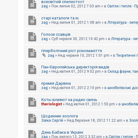
всесвітній спелеотост
zag
»
Пон липня 02, 2012 7:03 am
» в
Світле і тепле - 
старі каталоги та ін.
zag
»
Нед липня 01, 2012 1:08 am
» в
Література - лит
Голоси ссавців
zag
»
Суб червня 30, 2012 10:42 pm
» в
Література - л
гіперболічний ріст різноманіття
zag
»
Нед червня 10, 2012 1:01 pm
» в
Теоретичні 
Пан-Європейська директорія видів
zag
»
Нед квітня 01, 2012 9:02 pm
» в
Склад фауни, та
премія Дарвіна
zag
»
Нед квітня 01, 2012 2:10 pm
» в
шнобелівські до
Коты влияют на радио связь
theriologist
»
Нед квітня 01, 2012 1:55 pm
» в
шнобелів
Щоденник зоолога
Заїка Сергій
»
Нед березня 18, 2012 11:22 am
» в
Зоол
День Бабака в Україні
zag
»
Пон лютого 13, 2012 3:32 pm
» в
Світле і тепле -