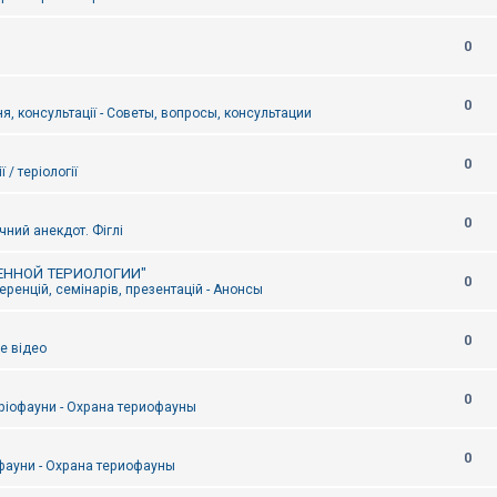
0
0
я, консультації - Советы, вопросы, консультации
0
ї / теріології
0
чний анекдот. Фіглі
ЕННОЙ ТЕРИОЛОГИИ"
0
ренцій, семінарів, презентацій - Анонсы
0
е відео
0
ріофауни - Охрана териофауны
0
фауни - Охрана териофауны