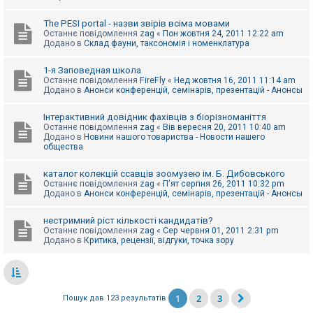
The PESI portal - назви звірів всіма мовами
Останнє повідомлення
zag
«
Пон жовтня 24, 2011 12:22 am
Додано в
Склад фауни, таксономія і номенклатура
1-я Заповедная школа
Останнє повідомлення
FireFly
«
Нед жовтня 16, 2011 11:14 am
Додано в
Анонси конференцій, семінарів, презентацій - Анонсы
Інтерактивний довідник фахівців з біорізноманіття
Останнє повідомлення
zag
«
Вів вересня 20, 2011 10:40 am
Додано в
Новини нашого товариства - Новости нашего
общества
каталог колекцій ссавців зоомузею ім. Б. Дибовського
Останнє повідомлення
zag
«
П'ят серпня 26, 2011 10:32 pm
Додано в
Анонси конференцій, семінарів, презентацій - Анонсы
нестримний ріст кількості кандидатів?
Останнє повідомлення
zag
«
Сер червня 01, 2011 2:31 pm
Додано в
Критика, рецензії, відгуки, точка зору
1
2
3
Пошук дав 123 результатів