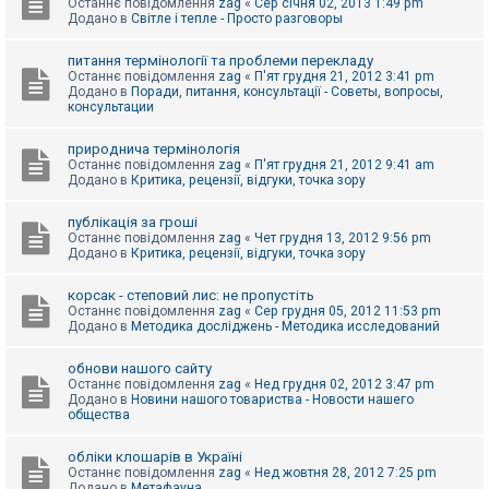
Останнє повідомлення
zag
«
Сер січня 02, 2013 1:49 pm
Додано в
Світле і тепле - Просто разговоры
питання термінології та проблеми перекладу
Останнє повідомлення
zag
«
П'ят грудня 21, 2012 3:41 pm
Додано в
Поради, питання, консультації - Советы, вопросы,
консультации
природнича термінологія
Останнє повідомлення
zag
«
П'ят грудня 21, 2012 9:41 am
Додано в
Критика, рецензії, відгуки, точка зору
публікація за гроші
Останнє повідомлення
zag
«
Чет грудня 13, 2012 9:56 pm
Додано в
Критика, рецензії, відгуки, точка зору
корсак - степовий лис: не пропустіть
Останнє повідомлення
zag
«
Сер грудня 05, 2012 11:53 pm
Додано в
Методика досліджень - Методика исследований
обнови нашого сайту
Останнє повідомлення
zag
«
Нед грудня 02, 2012 3:47 pm
Додано в
Новини нашого товариства - Новости нашего
общества
обліки клошарів в Україні
Останнє повідомлення
zag
«
Нед жовтня 28, 2012 7:25 pm
Додано в
Метафауна