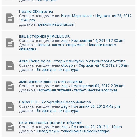
Перлы ХІХ школы
Останнє повідомлення
Игорь Мерзликин
«
Нед жовтня 28, 2012
12:46 pm
Додано в
приколи нашої школи
наша сторінка у FACEBOOK
Останнє повідомлення
zag
«
Нед жовтня 14, 2012 12:33 am
Додано в
Новини нашого товариства - Новости нашего
общества
Acta Theriologica - старые выпуски в открытом доступе
Останнє повідомлення
otocyon
«
Сер жовтня 10, 2012 9:50 am
Додано в
Література - литература
зміщення еконіш - вплив людини
Останнє повідомлення
zag
«
Нед вересня 09, 2012 2:39 am
Додано в
Теоретичні питання - теоретические вопросы
Pallas P. S. - Zoographia Rosso-Asiatica
Останнє повідомлення
zag
«
Пон липня 30, 2012 4:42 pm
Додано в
Література - литература
генетика вовка. підвиди. гібриди
Останнє повідомлення
zag
«
Пон липня 23, 2012 11:10 am
Додано в
Склад фауни, таксономія і номенклатура