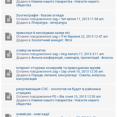
Додано в
Новини нашого товариства - Новости нашего
к
общества
Зоогеографія - базові огляди
Д
Останнє повідомлення
zag
«
Чет квітня 11, 2013 11:58 am
о
Додано в
Література - литература
п
о
м
прикольні й неочікувані назви etc
о
Останнє повідомлення
zag
«
П'ят березня 22, 2013 12:47 am
г
Додано в
Зоологічний анекдот. Фіглі
а
ссавці на монетах
Останнє повідомлення
zag
«
Нед лютого 17, 2013 4:11 am
Додано в
Анонси конференцій, семінарів, презентацій - Анонсы
інтернет-сторінки зоомузеїв та природничих музеїв
Останнє повідомлення
zag
«
Сер січня 16, 2013 12:30 am
Додано в
Поради, питання, консультації - Советы, вопросы,
консультации
реорганизация СЭС - зоологов не будет в районных
станциях
Останнє повідомлення
PG
«
Вів січня 15, 2013 12:50 am
Додано в
Новини нашого товариства - Новости нашего
общества
новий рік - нові надії