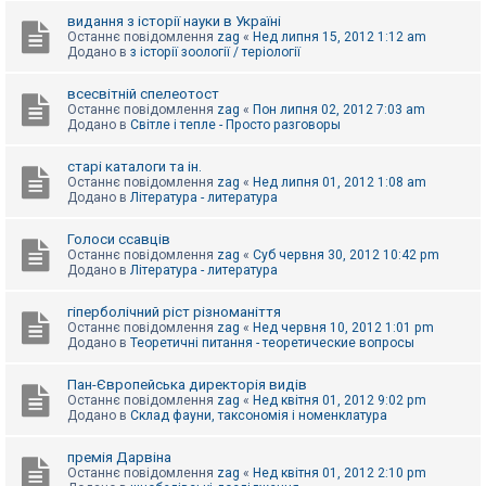
видання з історії науки в Україні
Останнє повідомлення
zag
«
Нед липня 15, 2012 1:12 am
Додано в
з історії зоології / теріології
всесвітній спелеотост
Останнє повідомлення
zag
«
Пон липня 02, 2012 7:03 am
Додано в
Світле і тепле - Просто разговоры
старі каталоги та ін.
Останнє повідомлення
zag
«
Нед липня 01, 2012 1:08 am
Додано в
Література - литература
Голоси ссавців
Останнє повідомлення
zag
«
Суб червня 30, 2012 10:42 pm
Додано в
Література - литература
гіперболічний ріст різноманіття
Останнє повідомлення
zag
«
Нед червня 10, 2012 1:01 pm
Додано в
Теоретичні питання - теоретические вопросы
Пан-Європейська директорія видів
Останнє повідомлення
zag
«
Нед квітня 01, 2012 9:02 pm
Додано в
Склад фауни, таксономія і номенклатура
премія Дарвіна
Останнє повідомлення
zag
«
Нед квітня 01, 2012 2:10 pm