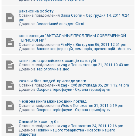
Вакансії на роботу
Останнє повідомлення
Заїка Сергій
«
Сер грудня 14, 2011 9:24
pm
Додано в
Зоологічний анекдот. Фіглі
конференция "АКТУАЛЬНЫЕ ПРОБЛЕМЫ СОВРЕМЕННОЙ
ТЕРИОЛОГИИ"
Останнє повідомлення
FireFly
«
Вів грудня 06, 2011 12:51 pm
Додано в
Анонси конференцій, семінарів, презентацій - Анонсы
кліпи про європейських ссавців на ютубі
Останнє повідомлення
zag
«
Пон листопада 21, 2011 10:43 am
Додано в
Теріологічне відео
кажани біля людей. приклади уваги
Останнє повідомлення
zag
«
Суб листопада 05, 2011 12:41 pm
Додано в
Охорона теріофауни - Охрана териофауны
Червона книга міжнародний погляд
Останнє повідомлення
Weis
«
Пон жовтня 31, 2011 5:19 pm
Додано в
Охорона теріофауни - Охрана териофауны
Олексій Міхєєв - д.б.н.
Останнє повідомлення
zag
«
Пон жовтня 24, 2011 12:16 pm
Додано в
Новини нашого товариства - Новости нашего
общества