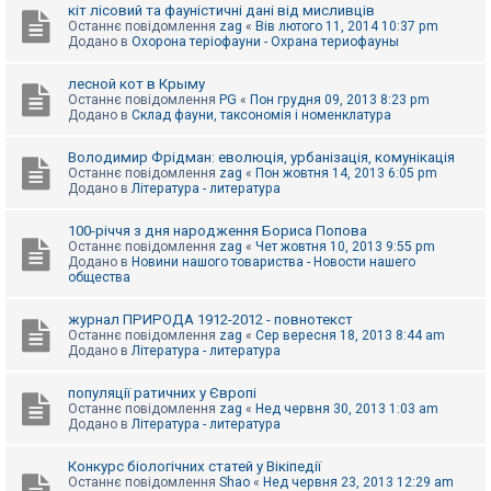
е
кіт лісовий та фауністичні дані від мисливців
з
Останнє повідомлення
zag
«
Вів лютого 11, 2014 10:37 pm
в
Додано в
Охорона теріофауни - Охрана териофауны
і
д
п
лесной кот в Крыму
о
Останнє повідомлення
PG
«
Пон грудня 09, 2013 8:23 pm
в
Додано в
Склад фауни, таксономія і номенклатура
і
д
е
Володимир Фрідман: еволюція, урбанізація, комунікація
й
Останнє повідомлення
zag
«
Пон жовтня 14, 2013 6:05 pm
Додано в
Література - литература
А
100-річчя з дня народження Бориса Попова
к
Останнє повідомлення
zag
«
Чет жовтня 10, 2013 9:55 pm
т
Додано в
Новини нашого товариства - Новости нашего
и
общества
в
н
журнал ПРИРОДА 1912-2012 - повнотекст
і
Останнє повідомлення
zag
«
Сер вересня 18, 2013 8:44 am
т
Додано в
Література - литература
е
м
и
популяції ратичних у Європі
Останнє повідомлення
zag
«
Нед червня 30, 2013 1:03 am
Додано в
Література - литература
П
о
Конкурс біологічних статей у Вікіпедії
ш
Останнє повідомлення
Shao
«
Нед червня 23, 2013 12:29 am
у