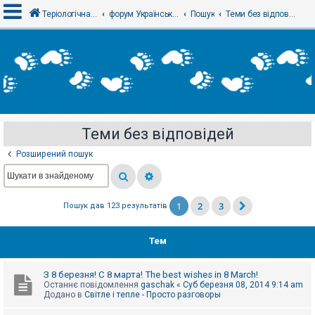
Теріологічна школа
форум Українського теріологічного товариства
Пошук
Теми без відповідей
В
х
і
д
Теми без відповідей
Р
е
Розширений пошук
є
с
т
р
а
1
2
3
Пошук дав 123 результатів
ц
і
я
Тем
Т
З 8 березня! С 8 марта! The best wishes in 8 March!
е
Останнє повідомлення
gaschak
«
Суб березня 08, 2014 9:14 am
м
Додано в
Світле і тепле - Просто разговоры
и
б