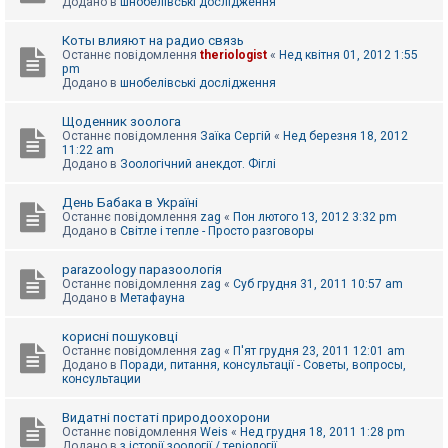
Додано в
шнобелівські дослідження
Коты влияют на радио связь
Останнє повідомлення
theriologist
«
Нед квітня 01, 2012 1:55
pm
Додано в
шнобелівські дослідження
Щоденник зоолога
Останнє повідомлення
Заїка Сергій
«
Нед березня 18, 2012
11:22 am
Додано в
Зоологічний анекдот. Фіглі
День Бабака в Україні
Останнє повідомлення
zag
«
Пон лютого 13, 2012 3:32 pm
Додано в
Світле і тепле - Просто разговоры
parazoology паразоологія
Останнє повідомлення
zag
«
Суб грудня 31, 2011 10:57 am
Додано в
Метафауна
корисні пошуковці
Останнє повідомлення
zag
«
П'ят грудня 23, 2011 12:01 am
Додано в
Поради, питання, консультації - Советы, вопросы,
консультации
Видатні постаті природоохорони
Останнє повідомлення
Weis
«
Нед грудня 18, 2011 1:28 pm
Додано в
з історії зоології / теріології