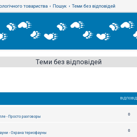
ологічного товариства
Пошук
Теми без відповідей
Теми без відповідей
ВІДПОВІД
0
епле - Просто разговоры
0
ауни - Охрана териофауны