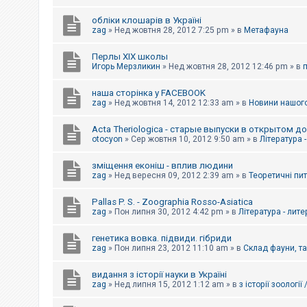
обліки клошарів в Україні
zag
»
Нед жовтня 28, 2012 7:25 pm
» в
Метафауна
Перлы ХІХ школы
Игорь Мерзликин
»
Нед жовтня 28, 2012 12:46 pm
» в
наша сторінка у FACEBOOK
zag
»
Нед жовтня 14, 2012 12:33 am
» в
Новини нашого
Acta Theriologica - старые выпуски в открытом д
otocyon
»
Сер жовтня 10, 2012 9:50 am
» в
Література 
зміщення еконіш - вплив людини
zag
»
Нед вересня 09, 2012 2:39 am
» в
Теоретичні пи
Pallas P. S. - Zoographia Rosso-Asiatica
zag
»
Пон липня 30, 2012 4:42 pm
» в
Література - лит
генетика вовка. підвиди. гібриди
zag
»
Пон липня 23, 2012 11:10 am
» в
Склад фауни, т
видання з історії науки в Україні
zag
»
Нед липня 15, 2012 1:12 am
» в
з історії зоології 