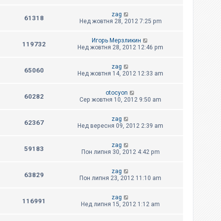
zag
61318
Нед жовтня 28, 2012 7:25 pm
Игорь Мерзликин
119732
Нед жовтня 28, 2012 12:46 pm
zag
65060
Нед жовтня 14, 2012 12:33 am
otocyon
60282
Сер жовтня 10, 2012 9:50 am
zag
62367
Нед вересня 09, 2012 2:39 am
zag
59183
Пон липня 30, 2012 4:42 pm
zag
63829
Пон липня 23, 2012 11:10 am
zag
116991
Нед липня 15, 2012 1:12 am