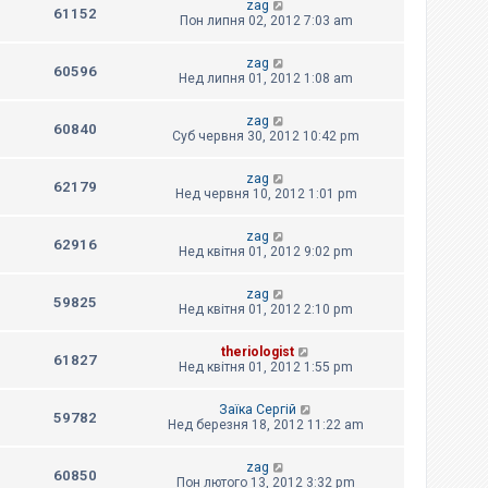
zag
61152
Пон липня 02, 2012 7:03 am
zag
60596
Нед липня 01, 2012 1:08 am
zag
60840
Суб червня 30, 2012 10:42 pm
zag
62179
Нед червня 10, 2012 1:01 pm
zag
62916
Нед квітня 01, 2012 9:02 pm
zag
59825
Нед квітня 01, 2012 2:10 pm
theriologist
61827
Нед квітня 01, 2012 1:55 pm
Заїка Сергій
59782
Нед березня 18, 2012 11:22 am
zag
60850
Пон лютого 13, 2012 3:32 pm