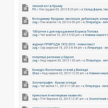
е
з
лесной кот в Крыму
в
PG
»
Пон грудня 09, 2013 8:23 pm
» в
Склад фауни, так
і
д
п
Володимир Фрідман: еволюція, урбанізація, комун
о
zag
»
Пон жовтня 14, 2013 6:05 pm
» в
Література - ли
в
і
д
100-річчя з дня народження Бориса Попова
е
zag
»
Чет жовтня 10, 2013 9:55 pm
» в
Новини нашого 
й
журнал ПРИРОДА 1912-2012 - повнотекст
zag
»
Сер вересня 18, 2013 8:44 am
» в
Література - л
А
к
популяції ратичних у Європі
т
и
zag
»
Нед червня 30, 2013 1:03 am
» в
Література - ли
в
н
Конкурс біологічних статей у Вікіпедії
і
Shao
»
Нед червня 23, 2013 12:29 am
» в
Новини нашог
т
е
м
Зоогеографія - базові огляди
и
zag
»
Чет квітня 11, 2013 11:58 am
» в
Література - лит
прикольні й неочікувані назви etc
П
zag
»
П'ят березня 22, 2013 12:47 am
» в
Зоологічний а
о
ш
у