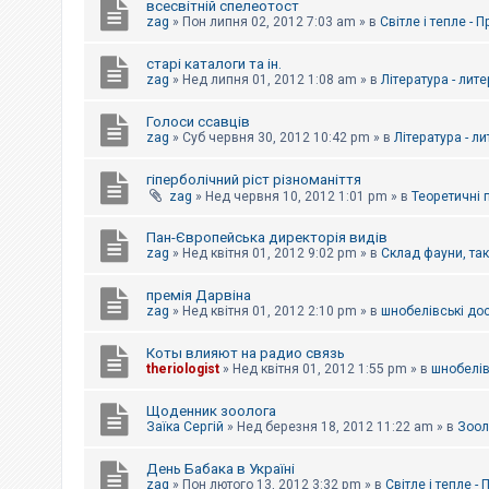
всесвітній спелеотост
zag
»
Пон липня 02, 2012 7:03 am
» в
Світле і тепле - 
старі каталоги та ін.
zag
»
Нед липня 01, 2012 1:08 am
» в
Література - лит
Голоси ссавців
zag
»
Суб червня 30, 2012 10:42 pm
» в
Література - л
гіперболічний ріст різноманіття
zag
»
Нед червня 10, 2012 1:01 pm
» в
Теоретичні 
Пан-Європейська директорія видів
zag
»
Нед квітня 01, 2012 9:02 pm
» в
Склад фауни, та
премія Дарвіна
zag
»
Нед квітня 01, 2012 2:10 pm
» в
шнобелівські до
Коты влияют на радио связь
theriologist
»
Нед квітня 01, 2012 1:55 pm
» в
шнобелів
Щоденник зоолога
Заїка Сергій
»
Нед березня 18, 2012 11:22 am
» в
Зоол
День Бабака в Україні
zag
»
Пон лютого 13, 2012 3:32 pm
» в
Світле і тепле -