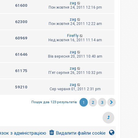
zag
61600
Пон жовтня 24, 2011 12:16 pm
zag
62300
Пон жовтня 24, 2011 12:22 am
FireFly
60969
Нед жовтня 16, 2011 11:14 am
zag
61646
Вів вересня 20, 2011 10:40 am
zag
61175
П'ят серпня 26, 2011 10:32 pm
zag
59210
Сер червня 01, 2011 2:31 pm
1
2
3
Пошук дав 123 результатів
язок з адміністрацією
Видалити файли cookie