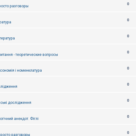
0
Просто разговоры
0
ература
0
итература
0
питання - теоретические вопросы
0
ксономія і номенклатура
0
слідження
0
ські дослідження
0
огічний анекдот. Фіглі
0
 Просто разговоры