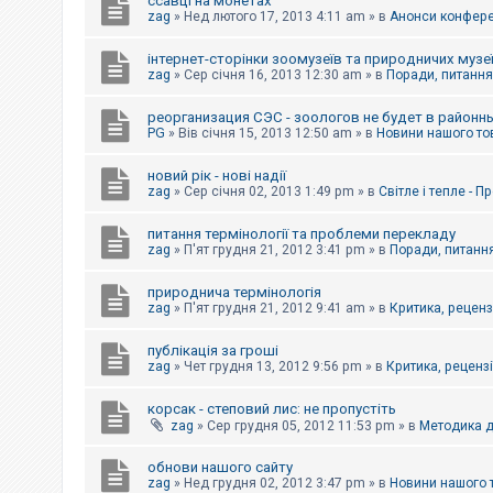
ссавці на монетах
к
zag
»
Нед лютого 17, 2013 4:11 am
» в
Анонси конферен
інтернет-сторінки зоомузеїв та природничих музе
Д
zag
»
Сер січня 16, 2013 12:30 am
» в
Поради, питання,
о
п
реорганизация СЭС - зоологов не будет в районн
о
PG
»
Вів січня 15, 2013 12:50 am
» в
Новини нашого то
м
о
г
новий рік - нові надії
а
zag
»
Сер січня 02, 2013 1:49 pm
» в
Світле і тепле - 
питання термінології та проблеми перекладу
zag
»
П'ят грудня 21, 2012 3:41 pm
» в
Поради, питання
природнича термінологія
zag
»
П'ят грудня 21, 2012 9:41 am
» в
Критика, рецензі
публікація за гроші
zag
»
Чет грудня 13, 2012 9:56 pm
» в
Критика, рецензії
корсак - степовий лис: не пропустіть
zag
»
Сер грудня 05, 2012 11:53 pm
» в
Методика д
обнови нашого сайту
zag
»
Нед грудня 02, 2012 3:47 pm
» в
Новини нашого 