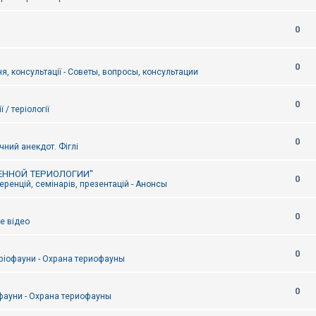
0
0
я, консультації - Советы, вопросы, консультации
0
ї / теріології
0
чний анекдот. Фіглі
ЕННОЙ ТЕРИОЛОГИИ"
0
ренцій, семінарів, презентацій - Анонсы
0
е відео
0
ріофауни - Охрана териофауны
0
фауни - Охрана териофауны