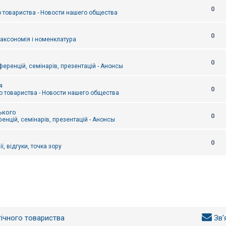
0
 товариства - Новости нашего общества
0
таксономія і номенклатура
0
еренцій, семінарів, презентацій - Анонсы
я
0
 товариства - Новости нашего общества
ького
0
енцій, семінарів, презентацій - Анонсы
0
ї, відгуки, точка зору
гічного товариства
Зв'