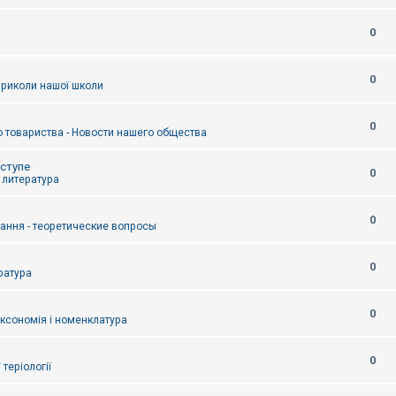
0
0
приколи нашої школи
0
 товариства - Новости нашего общества
оступе
0
- литература
0
тання - теоретические вопросы
0
ература
0
аксономія і номенклатура
0
/ теріології