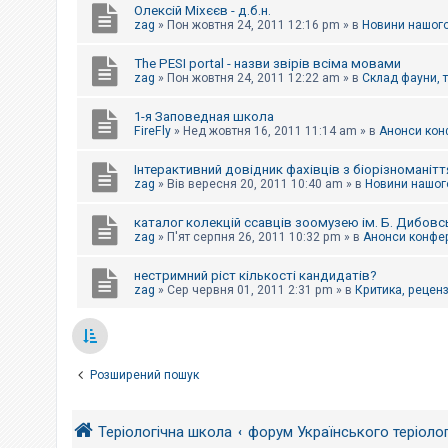
Олексій Міхєєв - д.б.н.
zag
»
Пон жовтня 24, 2011 12:16 pm
» в
Новини нашого
The PESI portal - назви звірів всіма мовами
zag
»
Пон жовтня 24, 2011 12:22 am
» в
Склад фауни, 
1-я Заповедная школа
FireFly
»
Нед жовтня 16, 2011 11:14 am
» в
Анонси конф
Інтерактивний довідник фахівців з біорізноманітт
zag
»
Вів вересня 20, 2011 10:40 am
» в
Новини нашого
каталог колекцій ссавців зоомузею ім. Б. Дибовс
zag
»
П'ят серпня 26, 2011 10:32 pm
» в
Анонси конфер
нестримний ріст кількості кандидатів?
zag
»
Сер червня 01, 2011 2:31 pm
» в
Критика, рецензі
Розширений пошук
Теріологічна школа
форум Українського теріоло