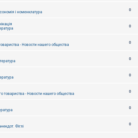
0
сономія і номенклатура
ікація
0
тература
0
товариства - Новости нашего общества
0
итература
0
тература
0
о товариства - Новости нашего общества
0
ература
0
некдот. Фіглі