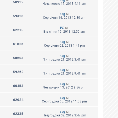
zag
58922
Нед лютого 17, 2013 4:11 am
zag
59325
Сер січня 16, 2013 12:30 am
PG
62210
Вів січня 15, 2013 12:50 am
zag
61825
Сер січня 02, 2013 1:49 pm
zag
58603
П'ят грудня 21, 2012 3:41 pm
zag
59262
П'ят грудня 21, 2012 9:41 am
zag
60453
Чет грудня 13, 2012 9:56 pm
zag
62024
Сер грудня 05, 2012 11:53 pm
zag
62335
Нед грудня 02, 2012 3:47 pm