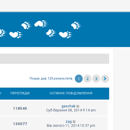
1
2
3
Пошук дав 123 результатів
І
ПЕРЕГЛЯДИ
ОСТАННЄ ПОВІДОМЛЕННЯ
gaschak
118540
Суб березня 08, 2014 9:14 am
zag
130077
Вів лютого 11, 2014 10:37 pm