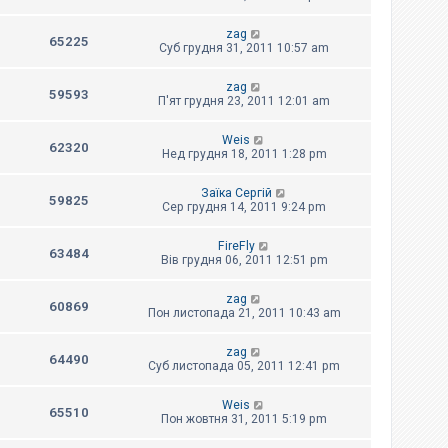
zag
65225
Суб грудня 31, 2011 10:57 am
zag
59593
П'ят грудня 23, 2011 12:01 am
Weis
62320
Нед грудня 18, 2011 1:28 pm
Заїка Сергій
59825
Сер грудня 14, 2011 9:24 pm
FireFly
63484
Вів грудня 06, 2011 12:51 pm
zag
60869
Пон листопада 21, 2011 10:43 am
zag
64490
Суб листопада 05, 2011 12:41 pm
Weis
65510
Пон жовтня 31, 2011 5:19 pm