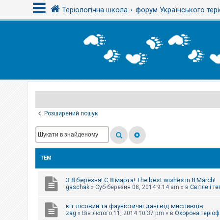
Теріологічна школа
форум Українського тері
В
х
і
д
Р
е
є
Розширений пошук
с
т
р
а
ц
і
ТЕМ
я
З 8 березня! С 8 марта! The best wishes in 8 March!
Т
gaschak
»
Суб березня 08, 2014 9:14 am
» в
Світле і т
е
м
кіт лісовий та фауністичні дані від мисливців
и
б
zag
»
Вів лютого 11, 2014 10:37 pm
» в
Охорона теріоф