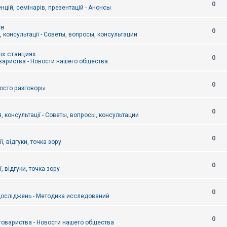
0
цій, семінарів, презентацій - Анонсы
їв
0
 консультації - Советы, вопросы, консультации
ых станциях
0
вариства - Новости нашего общества
0
Просто разговоры
0
, консультації - Советы, вопросы, консультации
0
ї, відгуки, точка зору
0
, відгуки, точка зору
0
осліджень - Методика исследований
0
товариства - Новости нашего общества