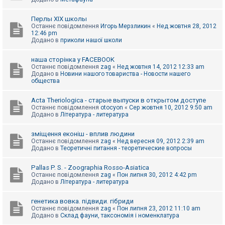
Перлы ХІХ школы
Останнє повідомлення
Игорь Мерзликин
«
Нед жовтня 28, 2012
12:46 pm
Додано в
приколи нашої школи
наша сторінка у FACEBOOK
Останнє повідомлення
zag
«
Нед жовтня 14, 2012 12:33 am
Додано в
Новини нашого товариства - Новости нашего
общества
Acta Theriologica - старые выпуски в открытом доступе
Останнє повідомлення
otocyon
«
Сер жовтня 10, 2012 9:50 am
Додано в
Література - литература
зміщення еконіш - вплив людини
Останнє повідомлення
zag
«
Нед вересня 09, 2012 2:39 am
Додано в
Теоретичні питання - теоретические вопросы
Pallas P. S. - Zoographia Rosso-Asiatica
Останнє повідомлення
zag
«
Пон липня 30, 2012 4:42 pm
Додано в
Література - литература
генетика вовка. підвиди. гібриди
Останнє повідомлення
zag
«
Пон липня 23, 2012 11:10 am
Додано в
Склад фауни, таксономія і номенклатура