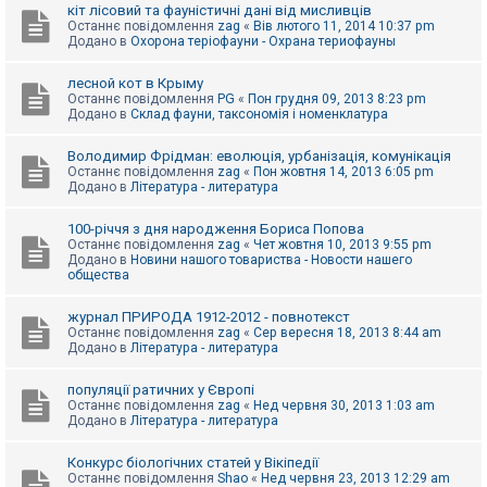
е
кіт лісовий та фауністичні дані від мисливців
з
Останнє повідомлення
zag
«
Вів лютого 11, 2014 10:37 pm
в
Додано в
Охорона теріофауни - Охрана териофауны
і
д
п
лесной кот в Крыму
о
Останнє повідомлення
PG
«
Пон грудня 09, 2013 8:23 pm
в
Додано в
Склад фауни, таксономія і номенклатура
і
д
е
Володимир Фрідман: еволюція, урбанізація, комунікація
й
Останнє повідомлення
zag
«
Пон жовтня 14, 2013 6:05 pm
Додано в
Література - литература
А
100-річчя з дня народження Бориса Попова
к
Останнє повідомлення
zag
«
Чет жовтня 10, 2013 9:55 pm
т
Додано в
Новини нашого товариства - Новости нашего
и
общества
в
н
журнал ПРИРОДА 1912-2012 - повнотекст
і
Останнє повідомлення
zag
«
Сер вересня 18, 2013 8:44 am
т
Додано в
Література - литература
е
м
и
популяції ратичних у Європі
Останнє повідомлення
zag
«
Нед червня 30, 2013 1:03 am
Додано в
Література - литература
П
о
Конкурс біологічних статей у Вікіпедії
ш
Останнє повідомлення
Shao
«
Нед червня 23, 2013 12:29 am
у