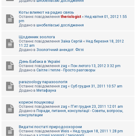
Додано в
шнобелівські дослідження
Коты влияют на радио связь
Останнє повідомлення
theriologist
«
Нед квітня 01, 2012 1:55
pm
Додано в
шнобелівські дослідження
Щоденник зоолога
Останнє повідомлення
Заїка Сергій
«
Нед березня 18, 2012
11:22 am
Додано в
Зоологічний анекдот. Фіглі
День Бабака в Україні
Останнє повідомлення
zag
«
Пон лютого 13, 2012 3:32 pm
Додано в
Світле і тепле - Просто разговоры
parazoology паразоологія
Останнє повідомлення
zag
«
Суб грудня 31, 2011 10:57 am
Додано в
Метафауна
корисні пошуковці
Останнє повідомлення
zag
«
П'ят грудня 23, 2011 12:01 am
Додано в
Поради, питання, консультації - Советы, вопросы,
консультации
Видатні постаті природоохорони
Останнє повідомлення
Weis
«
Нед грудня 18, 2011 1:28 pm
Додано в
з історії зоології / теріології