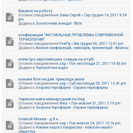
Вакансії на роботу
Останнє повідомлення
Заїка Сергій
«
Сер грудня 14, 2011 9:24
pm
Додано в
Зоологічний анекдот. Фіглі
конференция "АКТУАЛЬНЫЕ ПРОБЛЕМЫ СОВРЕМЕННОЙ
ТЕРИОЛОГИИ"
Останнє повідомлення
FireFly
«
Вів грудня 06, 2011 12:51 pm
Додано в
Анонси конференцій, семінарів, презентацій - Анонсы
кліпи про європейських ссавців на ютубі
Останнє повідомлення
zag
«
Пон листопада 21, 2011 10:43 am
Додано в
Теріологічне відео
кажани біля людей. приклади уваги
Останнє повідомлення
zag
«
Суб листопада 05, 2011 12:41 pm
Додано в
Охорона теріофауни - Охрана териофауны
Червона книга міжнародний погляд
Останнє повідомлення
Weis
«
Пон жовтня 31, 2011 5:19 pm
Додано в
Охорона теріофауни - Охрана териофауны
Олексій Міхєєв - д.б.н.
Останнє повідомлення
zag
«
Пон жовтня 24, 2011 12:16 pm
Додано в
Новини нашого товариства - Новости нашего
общества