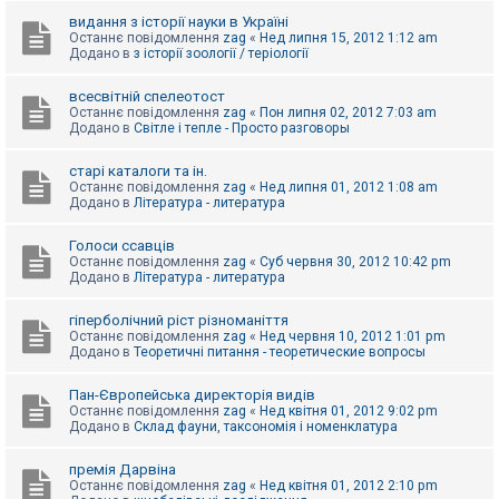
видання з історії науки в Україні
Останнє повідомлення
zag
«
Нед липня 15, 2012 1:12 am
Додано в
з історії зоології / теріології
всесвітній спелеотост
Останнє повідомлення
zag
«
Пон липня 02, 2012 7:03 am
Додано в
Світле і тепле - Просто разговоры
старі каталоги та ін.
Останнє повідомлення
zag
«
Нед липня 01, 2012 1:08 am
Додано в
Література - литература
Голоси ссавців
Останнє повідомлення
zag
«
Суб червня 30, 2012 10:42 pm
Додано в
Література - литература
гіперболічний ріст різноманіття
Останнє повідомлення
zag
«
Нед червня 10, 2012 1:01 pm
Додано в
Теоретичні питання - теоретические вопросы
Пан-Європейська директорія видів
Останнє повідомлення
zag
«
Нед квітня 01, 2012 9:02 pm
Додано в
Склад фауни, таксономія і номенклатура
премія Дарвіна
Останнє повідомлення
zag
«
Нед квітня 01, 2012 2:10 pm