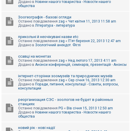
Додано в
Новини нашого товариства - Новости нашего
к
общества
Зоогеографія - базові огляди
Д
Останнє повідомлення
zag
«
Чет квітня 11, 2013 11:58 am
о
Додано в
Література - литература
п
о
м
прикольні й неочікувані назви etc
о
Останнє повідомлення
zag
«
П'ят березня 22, 2013 12:47 am
г
Додано в
Зоологічний анекдот. Фіглі
а
ссавці на монетах
Останнє повідомлення
zag
«
Нед лютого 17, 2013 4:11 am
Додано в
Анонси конференцій, семінарів, презентацій - Анонсы
інтернет-сторінки зоомузеїв та природничих музеїв
Останнє повідомлення
zag
«
Сер січня 16, 2013 12:30 am
Додано в
Поради, питання, консультації - Советы, вопросы,
консультации
реорганизация СЭС - зоологов не будет в районных
станциях
Останнє повідомлення
PG
«
Вів січня 15, 2013 12:50 am
Додано в
Новини нашого товариства - Новости нашего
общества
новий рік - нові надії