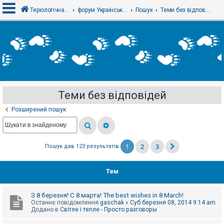
Теріологічна школа
форум Українського теріологічного товариства
Пошук
Теми без відповідей
В
х
і
д
Теми без відповідей
Р
е
Розширений пошук
є
с
т
р
а
1
2
3
Пошук дав 123 результатів
ц
і
я
Тем
Т
З 8 березня! С 8 марта! The best wishes in 8 March!
е
Останнє повідомлення
gaschak
«
Суб березня 08, 2014 9:14 am
м
Додано в
Світле і тепле - Просто разговоры
и
б