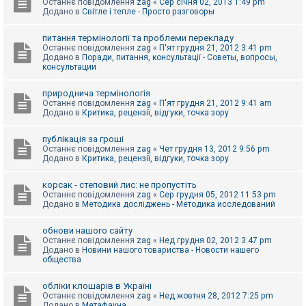
Останнє повідомлення
zag
«
Сер січня 02, 2013 1:49 pm
Додано в
Світле і тепле - Просто разговоры
питання термінології та проблеми перекладу
Останнє повідомлення
zag
«
П'ят грудня 21, 2012 3:41 pm
Додано в
Поради, питання, консультації - Советы, вопросы,
консультации
природнича термінологія
Останнє повідомлення
zag
«
П'ят грудня 21, 2012 9:41 am
Додано в
Критика, рецензії, відгуки, точка зору
публікація за гроші
Останнє повідомлення
zag
«
Чет грудня 13, 2012 9:56 pm
Додано в
Критика, рецензії, відгуки, точка зору
корсак - степовий лис: не пропустіть
Останнє повідомлення
zag
«
Сер грудня 05, 2012 11:53 pm
Додано в
Методика досліджень - Методика исследований
обнови нашого сайту
Останнє повідомлення
zag
«
Нед грудня 02, 2012 3:47 pm
Додано в
Новини нашого товариства - Новости нашего
общества
обліки клошарів в Україні
Останнє повідомлення
zag
«
Нед жовтня 28, 2012 7:25 pm
Додано в
Метафауна