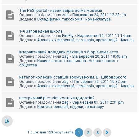
The PESI portal - назви звірів всіма мовами
Останнє повідомлення
zag
«
Пон жовтня 24, 2011 12:22 am
Додано в
Склад фауни, таксономія і номенклатура
1-я Заповедная школа
Останнє повідомлення
FireFly
«
Нед жовтня 16, 2011 11:14 am
Додано в
Анонси конференцій, семінарів, презентацій - Анонсы
Інтерактивний довідник фахівців з біорізноманіття
Останнє повідомлення
zag
«
Вів вересня 20, 2011 10:40 am
Додано в
Новини нашого товариства - Новости нашего
общества
каталог колекцій ссавців зоомузею ім. Б. Дибовського
Останнє повідомлення
zag
«
П'ят серпня 26, 2011 10:32 pm
Додано в
Анонси конференцій, семінарів, презентацій - Анонсы
нестримний ріст кількості кандидатів?
Останнє повідомлення
zag
«
Сер червня 01, 2011 2:31 pm
Додано в
Критика, рецензії, відгуки, точка зору
1
2
3
Пошук дав 123 результатів