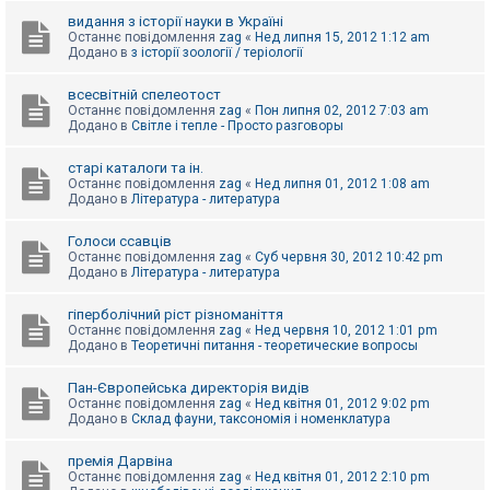
видання з історії науки в Україні
Останнє повідомлення
zag
«
Нед липня 15, 2012 1:12 am
Додано в
з історії зоології / теріології
всесвітній спелеотост
Останнє повідомлення
zag
«
Пон липня 02, 2012 7:03 am
Додано в
Світле і тепле - Просто разговоры
старі каталоги та ін.
Останнє повідомлення
zag
«
Нед липня 01, 2012 1:08 am
Додано в
Література - литература
Голоси ссавців
Останнє повідомлення
zag
«
Суб червня 30, 2012 10:42 pm
Додано в
Література - литература
гіперболічний ріст різноманіття
Останнє повідомлення
zag
«
Нед червня 10, 2012 1:01 pm
Додано в
Теоретичні питання - теоретические вопросы
Пан-Європейська директорія видів
Останнє повідомлення
zag
«
Нед квітня 01, 2012 9:02 pm
Додано в
Склад фауни, таксономія і номенклатура
премія Дарвіна
Останнє повідомлення
zag
«
Нед квітня 01, 2012 2:10 pm