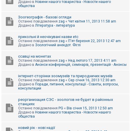
Додано в
Новини нашого товариства - Новости нашего
к
общества
Зоогеографія - базові огляди
Д
Останнє повідомлення
zag
«
Чет квітня 11, 2013 11:58 am
о
Додано в
Література - литература
п
о
м
прикольні й неочікувані назви etc
о
Останнє повідомлення
zag
«
П'ят березня 22, 2013 12:47 am
г
Додано в
Зоологічний анекдот. Фіглі
а
ссавці на монетах
Останнє повідомлення
zag
«
Нед лютого 17, 2013 4:11 am
Додано в
Анонси конференцій, семінарів, презентацій - Анонсы
інтернет-сторінки зоомузеїв та природничих музеїв
Останнє повідомлення
zag
«
Сер січня 16, 2013 12:30 am
Додано в
Поради, питання, консультації - Советы, вопросы,
консультации
реорганизация СЭС - зоологов не будет в районных
станциях
Останнє повідомлення
PG
«
Вів січня 15, 2013 12:50 am
Додано в
Новини нашого товариства - Новости нашего
общества
новий рік - нові надії