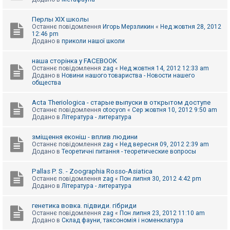
Перлы ХІХ школы
Останнє повідомлення
Игорь Мерзликин
«
Нед жовтня 28, 2012
12:46 pm
Додано в
приколи нашої школи
наша сторінка у FACEBOOK
Останнє повідомлення
zag
«
Нед жовтня 14, 2012 12:33 am
Додано в
Новини нашого товариства - Новости нашего
общества
Acta Theriologica - старые выпуски в открытом доступе
Останнє повідомлення
otocyon
«
Сер жовтня 10, 2012 9:50 am
Додано в
Література - литература
зміщення еконіш - вплив людини
Останнє повідомлення
zag
«
Нед вересня 09, 2012 2:39 am
Додано в
Теоретичні питання - теоретические вопросы
Pallas P. S. - Zoographia Rosso-Asiatica
Останнє повідомлення
zag
«
Пон липня 30, 2012 4:42 pm
Додано в
Література - литература
генетика вовка. підвиди. гібриди
Останнє повідомлення
zag
«
Пон липня 23, 2012 11:10 am
Додано в
Склад фауни, таксономія і номенклатура