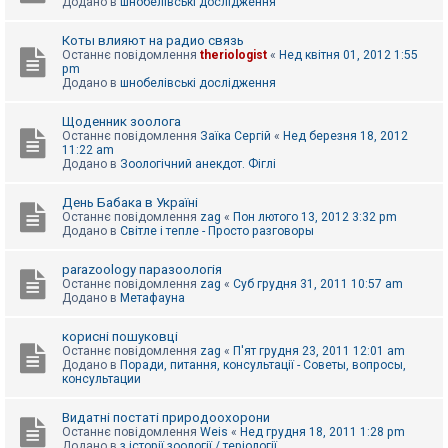
Додано в
шнобелівські дослідження
Коты влияют на радио связь
Останнє повідомлення
theriologist
«
Нед квітня 01, 2012 1:55
pm
Додано в
шнобелівські дослідження
Щоденник зоолога
Останнє повідомлення
Заїка Сергій
«
Нед березня 18, 2012
11:22 am
Додано в
Зоологічний анекдот. Фіглі
День Бабака в Україні
Останнє повідомлення
zag
«
Пон лютого 13, 2012 3:32 pm
Додано в
Світле і тепле - Просто разговоры
parazoology паразоологія
Останнє повідомлення
zag
«
Суб грудня 31, 2011 10:57 am
Додано в
Метафауна
корисні пошуковці
Останнє повідомлення
zag
«
П'ят грудня 23, 2011 12:01 am
Додано в
Поради, питання, консультації - Советы, вопросы,
консультации
Видатні постаті природоохорони
Останнє повідомлення
Weis
«
Нед грудня 18, 2011 1:28 pm
Додано в
з історії зоології / теріології