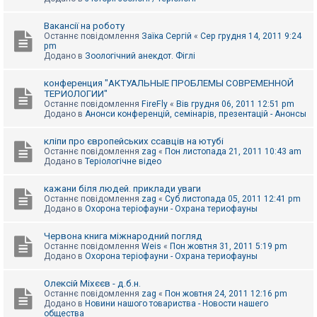
Вакансії на роботу
Останнє повідомлення
Заїка Сергій
«
Сер грудня 14, 2011 9:24
pm
Додано в
Зоологічний анекдот. Фіглі
конференция "АКТУАЛЬНЫЕ ПРОБЛЕМЫ СОВРЕМЕННОЙ
ТЕРИОЛОГИИ"
Останнє повідомлення
FireFly
«
Вів грудня 06, 2011 12:51 pm
Додано в
Анонси конференцій, семінарів, презентацій - Анонсы
кліпи про європейських ссавців на ютубі
Останнє повідомлення
zag
«
Пон листопада 21, 2011 10:43 am
Додано в
Теріологічне відео
кажани біля людей. приклади уваги
Останнє повідомлення
zag
«
Суб листопада 05, 2011 12:41 pm
Додано в
Охорона теріофауни - Охрана териофауны
Червона книга міжнародний погляд
Останнє повідомлення
Weis
«
Пон жовтня 31, 2011 5:19 pm
Додано в
Охорона теріофауни - Охрана териофауны
Олексій Міхєєв - д.б.н.
Останнє повідомлення
zag
«
Пон жовтня 24, 2011 12:16 pm
Додано в
Новини нашого товариства - Новости нашего
общества