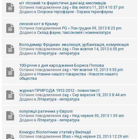
е
кіт лісовий та фауністичні дані від мисливців
з
Останнє повідомлення
zag
«
Вів лютого 11, 2014 10:37 pm
в
Додано в
Охорона теріофауни - Охрана териофауны
і
д
п
лесной кот в Крыму
о
Останнє повідомлення
PG
«
Пон грудня 09, 2013 8:23 pm
в
Додано в
Склад фауни, таксономія і номенклатура
і
д
е
Володимир Фрідман: еволюція, урбанізація, комунікація
й
Останнє повідомлення
zag
«
Пон жовтня 14, 2013 6:05 pm
Додано в
Література - литература
А
100-річчя з дня народження Бориса Попова
к
Останнє повідомлення
zag
«
Чет жовтня 10, 2013 9:55 pm
т
Додано в
Новини нашого товариства - Новости нашего
и
общества
в
н
журнал ПРИРОДА 1912-2012 - повнотекст
і
Останнє повідомлення
zag
«
Сер вересня 18, 2013 8:44 am
т
Додано в
Література - литература
е
м
и
популяції ратичних у Європі
Останнє повідомлення
zag
«
Нед червня 30, 2013 1:03 am
Додано в
Література - литература
П
о
Конкурс біологічних статей у Вікіпедії
ш
Останнє повідомлення
Shao
«
Нед червня 23, 2013 12:29 am
у