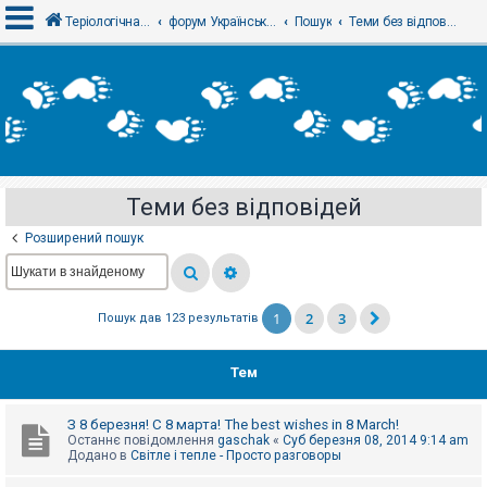
Теріологічна школа
форум Українського теріологічного товариства
Пошук
Теми без відповідей
В
х
і
д
Теми без відповідей
Р
е
Розширений пошук
є
с
т
р
а
1
2
3
Пошук дав 123 результатів
ц
і
я
Тем
Т
З 8 березня! С 8 марта! The best wishes in 8 March!
е
Останнє повідомлення
gaschak
«
Суб березня 08, 2014 9:14 am
м
Додано в
Світле і тепле - Просто разговоры
и
б