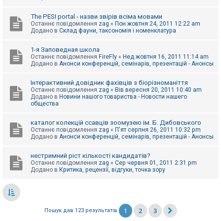
The PESI portal - назви звірів всіма мовами
Останнє повідомлення
zag
«
Пон жовтня 24, 2011 12:22 am
Додано в
Склад фауни, таксономія і номенклатура
1-я Заповедная школа
Останнє повідомлення
FireFly
«
Нед жовтня 16, 2011 11:14 am
Додано в
Анонси конференцій, семінарів, презентацій - Анонсы
Інтерактивний довідник фахівців з біорізноманіття
Останнє повідомлення
zag
«
Вів вересня 20, 2011 10:40 am
Додано в
Новини нашого товариства - Новости нашего
общества
каталог колекцій ссавців зоомузею ім. Б. Дибовського
Останнє повідомлення
zag
«
П'ят серпня 26, 2011 10:32 pm
Додано в
Анонси конференцій, семінарів, презентацій - Анонсы
нестримний ріст кількості кандидатів?
Останнє повідомлення
zag
«
Сер червня 01, 2011 2:31 pm
Додано в
Критика, рецензії, відгуки, точка зору
1
2
3
Пошук дав 123 результатів