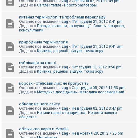
Останнє повідомлення
zag
«
Сер січня 02, 2013 1:49 pm
Додано в
Світле і тепле - Просто разговоры
питання термінології та проблеми перекладу
Останнє повідомлення
zag
«
П'ят грудня 21, 2012 3:41 pm
Додано в
Поради, питання, консультації - Советы, вопросы,
консультации
природнича термінологія
Останнє повідомлення
zag
«
П'ят грудня 21, 2012 9:41 am
Додано в
Критика, рецензії, відгуки, точка зору
публікація за гроші
Останнє повідомлення
zag
«
Чет грудня 13, 2012 9:56 pm
Додано в
Критика, рецензії, відгуки, точка зору
корсак - степовий лис: не пропустіть
Останнє повідомлення
zag
«
Сер грудня 05, 2012 11:53 pm
Додано в
Методика досліджень - Методика исследований
обнови нашого сайту
Останнє повідомлення
zag
«
Нед грудня 02, 2012 3:47 pm
Додано в
Новини нашого товариства - Новости нашего
общества
обліки клошарів в Україні
Останнє повідомлення
zag
«
Нед жовтня 28, 2012 7:25 pm
Додано в
Метафауна